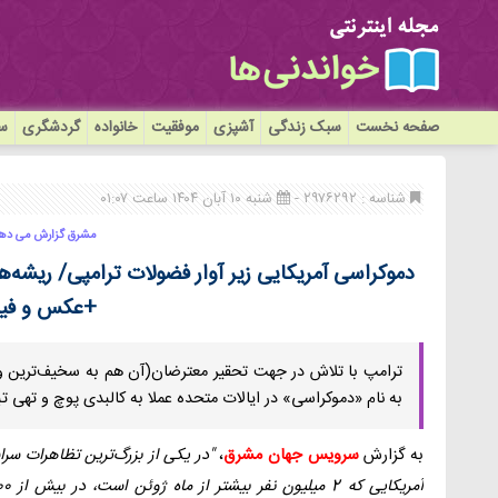
صفحه نخست
سبک زندگی
آشپزی
موفقیت
خانواده
گردشگری
سی
شناسه : ۲۹۷۶۲۹۲ -
شنبه ۱۰ آبان ۱۴۰۴ ساعت ۰۱:۰۷
مشرق گزارش می ده
دموکراسی آمریکایی زیر آوار فضولات ترامپی/ ریشه‌
+عکس و فیل
ترامپ با تلاش در جهت تحقیر معترضان(آن هم به سخیف‌ترین و
به نام «دموکراسی» در ایالات متحده عملا به کالبدی پوچ و تهی
به گزارش
سرویس جهان مشرق
،
"در یکی از بزرگ‌ترین تظاهرات سر