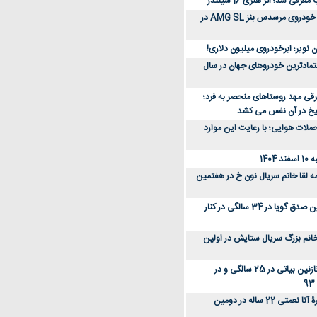
رفی شد؛ اثر هنری 16 سیلندر
ببینید؛ مراحل ساخت خودروی مرسدس بنز AMG SL در
 نویر؛ ابرخودروی میلیون دلاری!
عتمادترین خودروهای جهان در سال
رقی مهد روستاهای منحصر به فرد؛
ریخ در آن نفس می کشد
لات هوایی؛ با رعایت این موارد
140
ه لقا خانم سریال نون خ در هفتمین
عکس؛ سفر زمان؛ نگین صدق گویا در 34 سالگی در کنار
انم بزرگ سریال ستایش در اولین
عکس؛ سفر در زمان؛ نازنین بیاتی در 25 سالگی و در
عکس؛ سفر زمان؛ چهرۀ آنا نعمتی 22 ساله در دومین