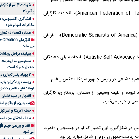
شهادت 4 نفر از
و آمریکا
اتحادیه‌های کارگری همچون فدراسیون معلمان آمریکا (American Federation of Teachers)، اتحادیه کارگران
افشاگری آکسیوس؛ حمله
مذاکرات انجام شود
صدای انفجار در تهران
گروه‌های اجتماعی مثل اتحادیه دموکرات‌های سوسیالیست آمریکا (Democratic Socialists of America)، سازمان
می‌سازد
ببینید؛ مراحل برداشت
گروه‌های تخصصی از قبیل شبکه خودحمایتی اوتیستیک (Autistic Self Advocacy Network)، اتحادیه رای دهندگان
اختلال همراه است
2 پهپاد بندر تجاری دقم را در عمان هدف قرار دادند
یوسف پزشکیان: رئیس 
فرماندهان نظامی حضو
نبوده و طیف وسیعی از معلمان، پرستاران، کارگران
انفجار در سیدخندان و
ی را در بر می‌گیرد.
تصاویری از وقوع انف
حمله آمریکا و اسرائیل
سقف انتقال وجه لحظه‌ای 100 میلیون 
یمی در شکل‌گیری این تصور که او در جستجوی «قدرت
می‌شود
ریاست‌جمهوری دوم او شامل موارد زیر بود