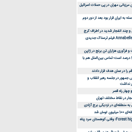
 کارکنان مرزبانی مهران در پی حملات اسرائیل
 به ایران قرار بود بعد از دور دوم
 و چند انفجار شدید در اطراف کرج
کارگردان Annabelle: Creation فیلم ترسناک جدیدی
 و فرآوری هزاران تن برنج در ژاپن
دسترسی به اینترنت 1 درصد است؛ تماس بین‌الملل هم با
جمهور در جلسه رهبر انقلاب و
ر نداشت
 چهار راه قصر
جار در نقاط مختلف تهران
 به منطقه‌ای در نزدیکی برج آزادی
تومان شد
نقد و بررسی فیلم Forest high؛ وقتی کوهستان سرد پناه