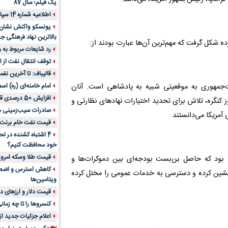
یک فیلم؛ سال 87
اطلاعیه شماره 14 سپاه پاسداران
یونسکو واکنش نشان دا
بالاترین نهاد فرهنگی جه
ه شکل گرفت که مهم‌ترین آن‌ها عبارت بودند از:
رد شایعات مربوط به
توقف انتقال نفت از اق
قالیباف: تا آخرین نف
ت‌جمهوری به موقعیتی شبیه به پادشاهی است. آنان
امام خامنه‌ای (ره) اس
افزایش 50 درصدی قیمت گاز در اروپا
ز کنگره، تلاش برای تحدید اختیارات نهادهای نظارتی و
صادرات سیب‌زمینی 
آمریکا می‌دانستند
قیمت نفت خام برنت در
4 اشتباه کشنده در ل
خود محافظت کنیم؟
قیمت طلا وسکه امروز 13 اسفن
 بود که حاصل بن‌بست بودجه‌ای بین دموکرات‌ها و
‌نشین کرده و دسترسی به خدمات عمومی را مختل کرده
ویتامین‌ها
قیمت دلار و ارزهای دیگر امر
کنسروها را تا چه زمان
اعلام جزئیات جدید ا