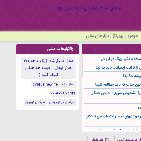
خودرو
رپورتاژ
بازارهای مالی
تبلیغات متنی
ده با تأثیر بزرگ در فروش
محل تبلیغ شما (یک ماهه 200
هزار تومان - جهت هماهنگی
کلیک کنید )
یشه جذابه؟
نون جذب که باید مطالعه کنید!
باحال مگ
cyprus-newlife
گی؟ تشخیص سریع + درمان خانگی
Cyprus کجاست
سیگنال ارز دیجیتال
سیگنال فیوچرز
ه
ر مرکز تهران؛ مسیر انتخاب من تا دکتر
ز کجا باید آن را مستقیم از
پربیننده ترین
خبرخوان