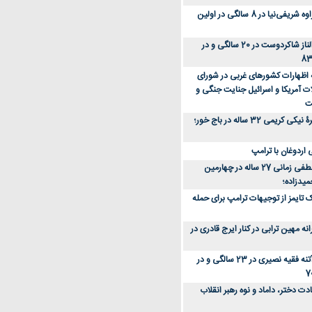
عکس؛ سفر زمان؛ مهراوه شریفی‌نیا در 8 سالگی در اولین
عکس؛ سفر در زمان؛ الناز شاکردوست در 20 سالگی و در
ه اظهارات کشورهای غربی در شورای
ت آمریکا و اسرائیل جنایت جنگی و
ت
عکس؛ سفر زمان؛ چهرۀ نیکی کریمی 32 ساله در باج خور؛
اردوغان با ترامپ
عکس؛ سفر زمان؛ مصطفی زمانی 27 ساله در چهارمین
میدزاده؛
 تایمز از توجیهات ترامپ برای حمله
ه مهین ترابی در کنار ایرج قادری در
عکس؛ سفر در زمان؛ آتنه فقیه نصیری در 23 سالگی و در
ت دختر، داماد و نوه رهبر انقلاب