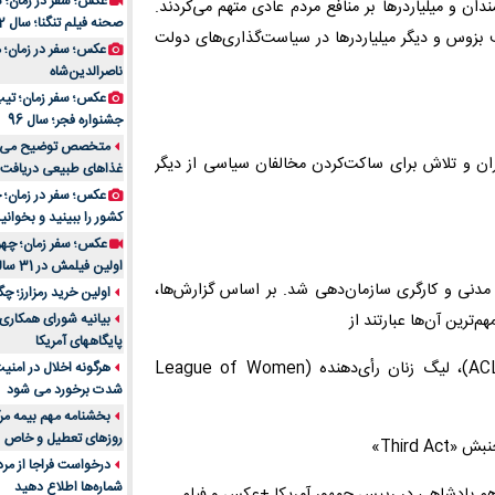
عکس؛ سفر در زمان؛ 
ان و میلیاردرها بر منافع مردم عادی متهم می‌کردند.
صحنه فیلم تنگنا؛ سال 52
بزوس و دیگر میلیاردرها در سیاست‌گذاری‌های دولت
عکس؛ سفر در زمان؛
ناصرالدین‌شاه
عکس؛ سفر زمان؛ تیپ و
جشنواره فجر؛ سال 96
ران و تلاش برای ساکت‌کردن مخالفان سیاسی از دیگر
غذاهای طبیعی دریافت 
کشور را ببینید و بخوانید
عکس؛ سفر زمان؛ چهر
اولین فیلمش در 31 سالگی
مدنی و کارگری سازمان‌دهی شد. بر اساس گزارش‌ها،
اولین خرید رمزارز؛ چگ
بیانیه شورای همکاری 
پایگاههای آمریکا
گروه‌های جامعه مدنی مانند اتحادیه آزادی‌های مدنی آمریکا (ACLU)، لیگ زنان رأی‌دهنده (League of Women
هرگونه اخلال در امن
شدت برخورد می شود
بخشنامه مهم بیمه مرک
روزهای تعطیل و خاص
درخواست فراجا از مر
شماره‌ها اطلاع دهید