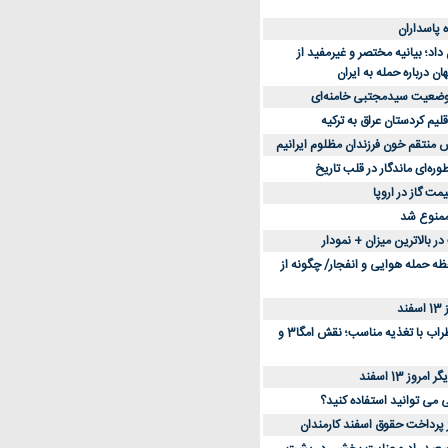
د؛ بیانیه مختصر و غیرمفید از
ان درباره حمله به ایران
 وضعیت سیدمجتبی خامنه‌ای
لیم کردستان عراق به ترکیه
س منتقم خون فرزندان مظلوم ایرانیم
طوره‌ای ماندگار در قلب تاریخ
ممنوع شد
 بالاترین میزان + نمودار
حظه حمله هوایی و انفجار/ چگونه از
د
کاهش استرس و اضطراب با تغذیه مناسب؛ نقش امگا3 و
وز 13 اسفند
ی می توانید استفاده کنید؟
ز پرداخت حقوق اسفند کارمندان