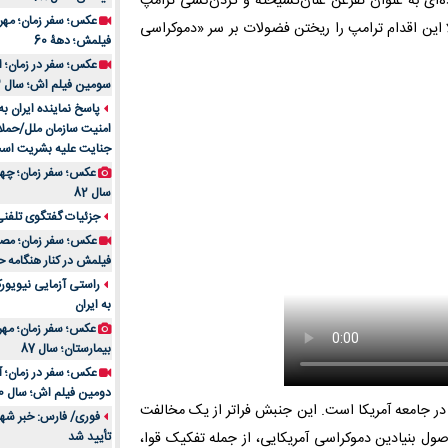
‌ای به عنوان تفرعن عنان‌گسیخته و گردن‌کشی ترامپ
این اقدام ترامپ را ریختن فضولات بر سر «دموکراسی
فیلمش؛ دهۀ 60
سومین فیلم اش؛ سال 83
پاسخ نماینده ایران ب
امنیت سازمان ملل/حملا
جنایت علیه بشریت اس
سال 82
جزئیات گفتگوی تلفنی 
فیلمش در کنار هنگامه ح
راستی آزمایی نیویورک
به ایران
عکس؛ سفر زمان؛ مهران
بیمارستان؛ سال 87
دومین فیلم اش؛ سال 70
 در جامعه آمریکا است. این جنبش فراتر از یک مخالفت
فوری/ فارس: خبر شهاد
ل بنیادین دموکراسی آمریکایی، از جمله تفکیک قوا،
تأیید شد