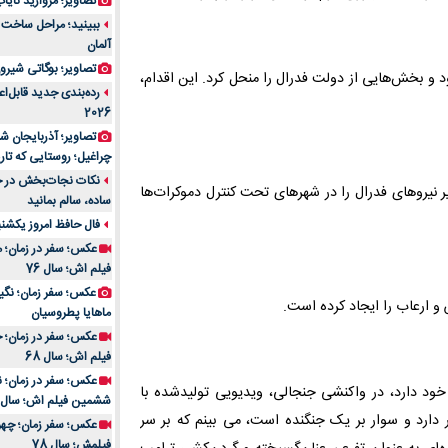
تصاویر؛ مروارید نایاب مع
آلمان
تصاویر؛ بوگاتی شیرون
 و بخش‌هایی از دولت فدرال را منحل کرد. این اقدام،
رده‌بندی جدید قابل‌ا
2026
تصاویر؛ آذربایجان ش
چراغیل؛ روستایی که تا
نکات نجات‌بخش در حم
یر نیروهای فدرال را در شهرهای تحت کنترل دموکرات‌ها
ساده، سالم بمانید
فال حافظ امروز یکشنبه 10 اسفند 4
عکس؛ سفر در زمان؛ م
فیلم اش؛ سال 76
 و ارعاب را ایجاد کرده است.
ماهایا پطروسیان
عکس؛ سفر در زمان؛ خ
فیلم اش؛ سال 68
ود دارد، در واکنشی جنجالی، ویدیویی تولیدشده با
ششمین فیلم اش؛ سال 93
دارد و سوار بر یک جنگنده است، می بینم که بر سر
فیلمش؛ سال 78