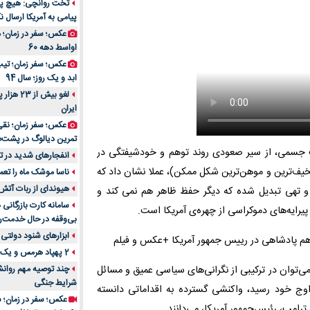
تخت روانچی: هیچ پیا
پیامی به آمریکا ارسال نک
راهنمای جامع بهتری
روزمره | بررسی ۱۲ مدل برتر
عکس؛ سفر در زمان؛ 
اواسط دهه 60
عکس؛ سفر زمان؛ تیپ 
ابد و یک روز؛ سال 94
لغو بیش 
ایران
عکس؛ سفر زمان؛ نقی
تمرین دیالوگ در پشت‌
ت جسمی، از سیر صعودی روند توهم و خودشیفتگی در
انفجارهای شدید در تل
خیف‌ترین و موهن‌ترین شکل ممکن)، عملا نشان داد که
ناسا موشک ماه را تعمی
هیوندای از ربات آتش
 و تهی تبدیل شده که دیگر حفظ ظاهر هم نمی کند و
سامانه کارت بازرگانی
پیرایه‌های دموکراسی از چهره‌ی آمریکا است.
بی‌وقفه در حال خدمت‌ر
ابزارهای شنود دولتی 
2 پهپاد هرمس و یک پهپاد MQ9 در اصفهان منهدم شد
می‌توان در ترکیبی از نگرانی‌های سیاسی عمیق و مسائل
چند توصیه مهم روانشن
شرایط جنگی
اقتصانی جستجو کرد. این جنبش که در اکتبر 2025 به اوج خود رسید، واکنشی گسترده به اقداماتی دانسته
عکس؛ سفر در زمان؛ س
 ترامپ، رئیس‌جمهور آمریکا، می‌دانند.