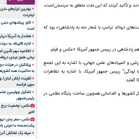
تادند و تأکید کردند که این ملت متعلق به مردمش است،
جنس هر کدام از اج
بهترین ابزارهای متن
متریال برای شما بهتر 
اینترنت
تولید لیوان کاغذی یک
ناتو: پیشنهادی مبنی 
بازار ایران
‌های دونالد ترامپ با شعار «نه به پادشاهی» بود که
است
درد زانو بعد از تمری
هشدار به آمریکا دربار
انتخاب باشد
کنایه قالیباف به دول
آینده موسیقی هم‌اک
اطلاعیه مهم تأمین اج
بهترین راه تبلیغات 
برخی هنوز عیدی دریافت 
رزشی و المپیادهای علمی جهانی، با اشاره به این تجمع
است؟
پزشکیان در هیئت دول
 لودگی" رییس جمهور آمریکا، با اشاره به تظاهرات
به حاکمیت همه کشورهای
مقایسه قالب آسترا 
تقویت ارتش لبنان/ وع
خرید سمعک کارکرده 
سوی فرانسه
تصمیم‌گیری
تشکیل چهارمین جلسه
دیگر کشورها و اقداماتی همچون ساخت پایگاه نظامی در
خرید و فروش قطعات
رئیس‌جمهور
ایرانیان
عکس؛ وضعیت برج مر
اهمیت انتخاب بهتری
اخیر
پرونده‌های حساس و کل
۷ تاثیرات کامپیوتر در حوزه علوم زندگی و کاربردی
پشت‌صحنه ما خیلی باح
لیفتراک صفر؛ راهنم
سپاه یک نفتکش آمریک
ایران