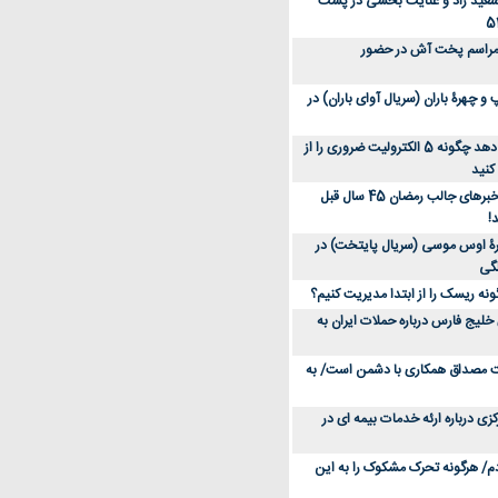
سعید راد و عنایت بخشی در پشت
 مراسم پخت آش در حضور
 چهرۀ باران (سریال آوای باران) در
متخصص توضیح می‌دهد چگونه 5 الکترولیت ضروری را از
کنید
عکس؛ سفر در زمان؛ خبرهای جالب رمضان 45 سال قبل
!
ۀ اوس موسی (سریال پایتخت) در
ونه ریسک را از ابتدا مدیریت کنیم؟
خلیج فارس درباره حملات ایران به
یت مصداق همکاری با دشمن است/ به
زی درباره ارئه خدمات بیمه ای در
دم/ هرگونه تحرک مشکوک را به این