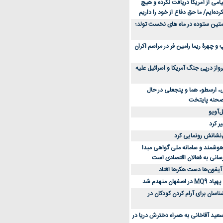
می از آمریکا دریافت نکرده و هیچ
رده‌ایم/ ما حق دفاع از خود را داریم
ن کفش ورزشی برای دویدن و استفاده
متین ستوده در ماه های نخست تولد؛
و چهرۀ ریما رامین فر در مراسم اکران
از 23 هزار پرواز درپی جنگ آمریکا و اسرائیل علیه
، ارسطو، هما و پنجعلی در حال
صحنه پایتخت
‌آویو
ر کرد
‌نشانش رونمایی کرد
 هوشمند و سامانه ملی گواهی مبدا
سانی به فعالان اقتصادی است
آیفون‌ها دست هکرها افتاد
اسان برای آرام کردن کودکان در
عید آقاخانی به همراه دخترش دریا در