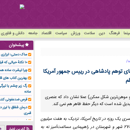
نما
فرهنگ
دین
سلامت
ورزش
سیاست
اقتصاد
جامعه
دانش و فناوری
پیشخوان
ساک دستی؛ ابزاری سا
د/
۱۰ نکتهٔ حیاتی که قبل از کاشت ایمپلنت باید بدانید!
های توهم پادشاهی در رییس جمهور آمریکا
چرا تیشرت ساده هم
بهترین کتاب های قا
م
رگ زیر چشم یا تیر
ساده
 موهن‌ترین شکل ممکن) عملا نشان داد که عنصری
قرص ضدعفونی کنند
 تبدیل شده است که دیگر حفظ ظاهر هم نمی کند.
درمان شقاق با لیزر د
قمری
اسری یک روزه در تاریخ آمریکا، نزدیک به هفت میلیون
فوم صنعتی چیست و ا
آمریکایی که 2 میلیون نفر بیشتر از ماه ژوئن است، در بیش از 2700 شهر و شهرستان در راهپیمایی مسالمت‌آمیز نه به
تولیدکننده تهیه کرد؟
آخرین اخبار