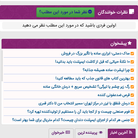
نظر شما در مورد این مطلب؟
نظرات خوانندگان
اولین فردی باشید که در مورد این مطلب نظر می دهید
پیشخوان
ساک دستی؛ ابزاری ساده با تأثیر بزرگ در فروش
۱۰ نکتهٔ حیاتی که قبل از کاشت ایمپلنت باید بدانید!
چرا تیشرت ساده همیشه جذابه؟
بهترین کتاب های قانون جذب که باید مطالعه کنید!
رگ زیر چشم یا تیرگی؟ تشخیص سریع + درمان خانگی ساده
قرص ضدعفونی کننده
درمان شقاق با لیزر در مرکز تهران؛ مسیر انتخاب من تا دکتر قمری
فوم صنعتی چیست و از کجا باید آن را مستقیم از تولیدکننده تهیه کرد؟
جنس هر کدام از اجزای ایمپلنت دندان چیست؟ کدام متریال برای شما بهتر است؟
تولید لیوان کاغذی یک کسب‌ و کار پر سود و رو‌ به‌ رشد در بازار ایران
آخرین اخبار
پربیننده ترین
خبرخوان
درد زانو بعد از تمرین با تردمیل؟ شاید مشکل از این انتخاب باشد