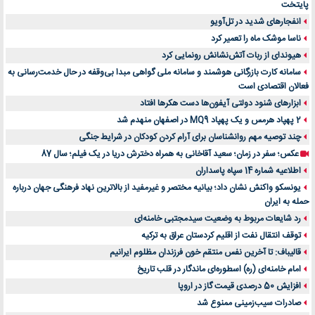
پایتخت
انفجارهای شدید در تل‌آویو
ناسا موشک ماه را تعمیر کرد
هیوندای از ربات آتش‌نشانش رونمایی کرد
سامانه کارت بازرگانی هوشمند و سامانه ملی گواهی مبدا بی‌وقفه در حال خدمت‌رسانی به
فعالان اقتصادی است
ابزارهای شنود دولتی آیفون‌ها دست هکرها افتاد
2 پهپاد هرمس و یک پهپاد MQ9 در اصفهان منهدم شد
چند توصیه مهم روانشناسان برای آرام کردن کودکان در شرایط جنگی
عکس؛ سفر در زمان؛ سعید آقاخانی به همراه دخترش دریا در یک فیلم؛ سال 87
اطلاعیه شماره 14 سپاه پاسداران
یونسکو واکنش نشان داد؛ بیانیه مختصر و غیرمفید از بالاترین نهاد فرهنگی جهان درباره
حمله به ایران
رد شایعات مربوط به وضعیت سیدمجتبی خامنه‌ای
توقف انتقال نفت از اقلیم کردستان عراق به ترکیه
قالیباف: تا آخرین نفس منتقم خون فرزندان مظلوم ایرانیم
امام خامنه‌ای (ره) اسطوره‌ای ماندگار در قلب تاریخ
افزایش 50 درصدی قیمت گاز در اروپا
صادرات سیب‌زمینی ممنوع شد