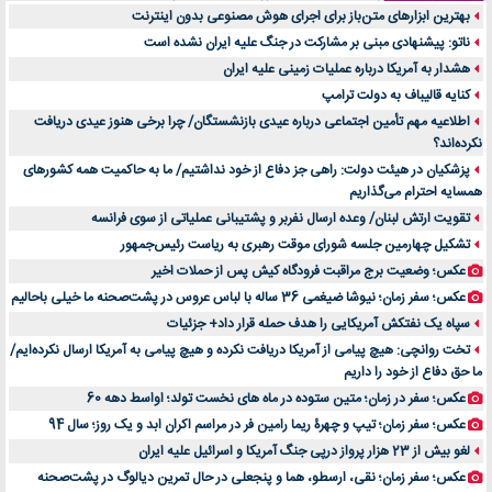
بهترین ابزارهای متن‌باز برای اجرای هوش مصنوعی بدون اینترنت
آینده موسیقی هم‌اکنون در اینجاست
ناتو: پیشنهادی مبنی بر مشارکت در جنگ علیه ایران نشده است
بهترین راه تبلیغات کلینیک زیبایی و افزایش مشتری کدام است؟
هشدار به آمریکا درباره عملیات زمینی علیه ایران
مقایسه قالب آسترا با وودمارت و فلت‌سام (فارسی)
کنایه قالیباف به دولت ترامپ
خرید سمعک کارکرده یا دست دوم | نکات مهم قبل از تصمیم‌گیری
اطلاعیه مهم تأمین اجتماعی درباره عیدی بازنشستگان/ چرا برخی هنوز عیدی دریافت
نکرده‌اند؟
خرید و فروش قطعات سرور دست دوم در ماهان شبکه ایرانیان
پزشکیان در هیئت دولت: راهی جز دفاع از خود نداشتیم/ ما به حاکمیت همه کشورهای
اهمیت انتخاب بهترین وکیل در سعادت آباد برای پرونده‌های حساس و کلان
همسایه احترام می‌گذاریم
۷ تاثیرات کامپیوتر در حوزه علوم زندگی و کاربردی
تقویت ارتش لبنان/ وعده ارسال نفربر و پشتیبانی عملیاتی از سوی فرانسه
لیفتراک صفر؛ راهنمای جامع خرید، قیمت و فروش در ایران
تشکیل چهارمین جلسه شورای موقت رهبری به ریاست رئیس‌جمهور
راهنمای جامع بهترین کفش ورزشی برای دویدن و استفاده روزمره | بررسی ۱۲ مدل برتر
عکس؛ وضعیت برج مراقبت فرودگاه کیش پس از حملات اخیر
عکس؛ سفر زمان؛ نیوشا ضیغمی 36 ساله با لباس عروس در پشت‌صحنه ما خیلی باحالیم
سپاه یک نفتکش آمریکایی را هدف حمله قرار داد+ جزئیات
تخت روانچی: هیچ پیامی از آمریکا دریافت نکرده و هیچ پیامی به آمریکا ارسال نکرده‌ایم/
ما حق دفاع از خود را داریم
عکس؛ سفر در زمان؛ متین ستوده در ماه های نخست تولد؛ اواسط دهه 60
عکس؛ سفر زمان؛ تیپ و چهرۀ ریما رامین فر در مراسم اکران ابد و یک روز؛ سال 94
لغو بیش از 23 هزار پرواز درپی جنگ آمریکا و اسرائیل علیه ایران
عکس؛ سفر زمان؛ نقی، ارسطو، هما و پنجعلی در حال تمرین دیالوگ در پشت‌صحنه