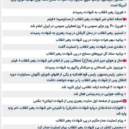
آمریکا است
فوری/ رهبر انقلاب به شهادت رسیدند
لحظه اعلام خبر شهادت رهبر انقلاب از صداوسیما +فیلم
فوری/ 40 روز عزای عمومی و 7 روز تعطیلی عمومی در ایران اعلام شد
تسنیم: رهبر انقلاب در محل کارشان در بیت رهبری به شهادت رسیدند
بیانیه مهم هیات دولت در پی شهادت رهبر انقلاب
مقتدی صدر شهادت رهبر انقلاب را تسلیت گفت
بیانیه ستاد کل نیروهای مسلح در پی شهادت رهبر انقلاب
حال و هوای حرم امام رضا(ع) لحظاتی پس از اعلام خبر شهادت رهبر انقلاب+ فیلم
نورنیوز: علی شمخانی و سرلشکر پاکپور به شهادت رسیدند
مخبر: رئیس‌جمهور، رئیس قوه ‌قضائیه و یکی از فقهای شورای نگهبان مسئولیت دوره
انتقال پس ‌از شهادت رهبر انقلاب را بر عهده خواهند داشت
شهادت 2 فرمانده ارشد نظامی ایران تایید شد
پدافند هوایی در بندرعباس فعال شد
تصویری از صفحه اول سایت رهبری پس از شهادت ایشان+ عکس
اظهارات حدادعادل درباره شهادت دخترش/ با شنیدن خبر شهادت رهبر انقلاب دلم پاره
پاره شد
پیام تسلیت عمار حکیم در پی شهادت رهبر انقلاب
محسنی اژه‌ای در پی شهادت رهبر انقلاب پیام تسلیت صادر کرد