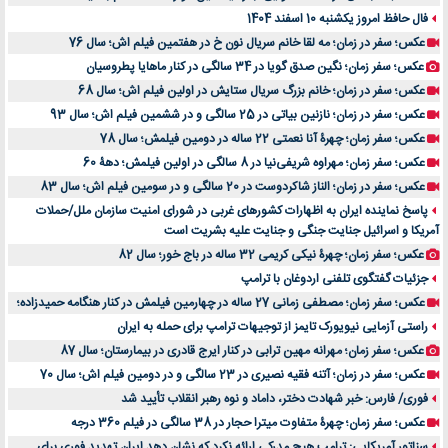
فال حافظ امروز یکشنبه 10 اسفند 1404
عکس؛ سفر در زمان؛ مه لقا خانم سریال نون خ در هفتمین فیلم اش؛ سال 76
عکس؛ سفر زمان؛ نگین صدق گویا در 34 سالگی در کنار ماهایا پطروسیان
عکس؛ سفر در زمان؛ خانم بزرگ سریال ستایش در اولین فیلم اش؛ سال 68
عکس؛ سفر در زمان؛ نازنین بیاتی در 25 سالگی و در ششمین فیلم اش؛ سال 93
عکس؛ سفر زمان؛ چهرۀ آنا نعمتی 22 ساله در دومین فیلمش؛ سال 78
عکس؛ سفر زمان؛ مهراوه شریفی‌نیا در 8 سالگی در اولین فیلمش؛ دهۀ 60
عکس؛ سفر در زمان؛ الناز شاکردوست در 20 سالگی و در سومین فیلم اش؛ سال 83
پاسخ نماینده ایران به اظهارات کشورهای غربی در شورای امنیت سازمان ملل/حملات
آمریکا و اسرائیل جنایت جنگی و جنایت علیه بشریت است
عکس؛ سفر زمان؛ چهرۀ نیکی کریمی 32 ساله در باج خور؛ سال 82
جزئیات گفتگوی تلفنی اردوغان با ترامپ
عکس؛ سفر زمان؛ مصطفی زمانی 27 ساله در چهارمین فیلمش در کنار هنگامه حمیدزاده؛
راستی آزمایی نیویورک تایمز از توجیهات ترامپ برای حمله به ایران
عکس؛ سفر زمان؛ مهرانه مهین ترابی در کنار ایرج قادری در بیمارستان؛ سال 87
عکس؛ سفر در زمان؛ آتنه فقیه نصیری در 23 سالگی و در دومین فیلم اش؛ سال 70
فوری/ فارس: خبر شهادت دختر، داماد و نوه رهبر انقلاب تأیید شد
عکس؛ سفر زمان؛ چهرۀ متفاوت میترا حجار در 38 سالگی در فیلم 360 درجه
سناتور آمریکایی: ترامپ هیچ مدرکی ارائه نکرد که نشان دهد ایران تهدید فوری برای