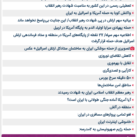
تعطیلی رسمی در این کشور به مناسبت شهادت رهبر انقلاب
واکنش کوبا به حمله آمریکا و اسرائیل به ایران
بیانیه مهم ارتش در پی شهادت رهبر انقلاب/ این جنایت بی‌پاسخ نخواهد ماند
حمله پهپادی سرایا اولیاء الدم به پایگاه آمریکا در اربیل
اطلاعیه مهم سپاه/ 27 نقطه از پایگاه‌های آمریکا در منطقه و ستاد فرماندهی ارتش
اسرائیل هدف حمله قرار گرفت
تصویری از حمله موشکی ایران به ساختمان ستادکل ارتش اسرائیل+ عکس
کاهش تقاضای نوروزی
تقابل با بهره‌وری
کارآیی و تصدی‌گری
50 دقیقه سرخ بورس
مناطق امن ساختمان‌ها
رهبر معظم انقلاب اسلامی ایران به شهادت رسیدند
آیا آمریکا آماده جنگی طولانی با ایران است؟
منطقه در آتش
لغو تمامی پروازهای مسافری در ایران:
خاموشی اینترنت ایران
حمله رژیم صهیونیستی به 2مدرسه: