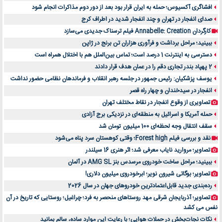
افشاگری آکسیوس؛ حمله به ایران قرار بود بعد از دور دوم مذاکرات انجام شود
صدای انفجار در تهران و چند انفجار شدید در اطراف کرج
کارگردان Annabelle: Creation فیلم ترسناک جدیدی می‌سازد
ببینید؛ مراحل برداشت و فرآوری هزاران تن برنج در ژاپن
دسترسی به اینترنت 1 درصد است؛ تماس بین‌الملل هم با اختلال همراه است
2 پهپاد بندر تجاری دقم را در عمان هدف قرار دادند
یوسف پزشکیان: رئیس جمهور در جلسه رهبر انقلاب و فرماندهان نظامی حضور نداشت
انفجار در سیدخندان و چهار راه قصر
تصاویری از وقوع انفجار در نقاط مختلف تهران
حمله آمریکا و اسرائیل به منطقه‌ای در نزدیکی برج آزادی
سقف انتقال وجه لحظه‌ای 100 میلیون تومان شد
نقد و بررسی فیلم Forest high؛ وقتی کوهستان سرد پناه می‌شود
تصاویر؛ مروارید نایاب معرفی شد؛ اثر هنری 16 سیلندر
ببینید؛ مراحل ساخت خودروی مرسدس بنز AMG SL در آلمان
تصاویر؛ بوگاتی شیرون نویر؛ ابرخودروی میلیون دلاری!
رده‌بندی جدید قابل‌اعتمادترین خودروهای جهان در سال 2026
تصاویر؛ آذربایجان شرقی مهد روستاهای منحصر به فرد؛ چراغیل؛ روستایی که تاریخ در آن
نفس می کشد
نکات نجات‌بخش در حملات هوایی؛ با رعایت این موارد ساده، سالم بمانید