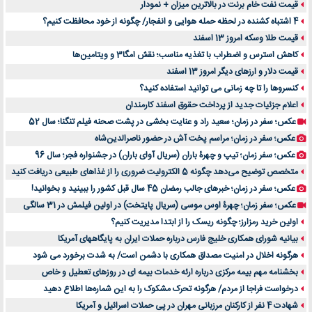
قیمت نفت خام برنت در بالاترین میزان + نمودار
4 اشتباه کشنده در لحظه حمله هوایی و انفجار/ چگونه از خود محافظت کنیم؟
قیمت طلا وسکه امروز 13 اسفند
کاهش استرس و اضطراب با تغذیه مناسب؛ نقش امگا3 و ویتامین‌ها
قیمت دلار و ارزهای دیگر امروز 13 اسفند
کنسروها را تا چه زمانی می توانید استفاده کنید؟
اعلام جزئیات جدید از پرداخت حقوق اسفند کارمندان
عکس؛ سفر در زمان؛ سعید راد و عنایت بخشی در پشت صحنه فیلم تنگنا؛ سال 52
عکس؛ سفر در زمان؛ مراسم پخت آش در حضور ناصرالدین‌شاه
عکس؛ سفر زمان؛ تیپ و چهرۀ باران (سریال آوای باران) در جشنواره فجر؛ سال 96
متخصص توضیح می‌دهد چگونه 5 الکترولیت ضروری را از غذاهای طبیعی دریافت کنید
عکس؛ سفر در زمان؛ خبرهای جالب رمضان 45 سال قبل کشور را ببینید و بخوانید!
عکس؛ سفر زمان؛ چهرۀ اوس موسی (سریال پایتخت) در اولین فیلمش در 31 سالگی
اولین خرید رمزارز؛ چگونه ریسک را از ابتدا مدیریت کنیم؟
بیانیه شورای همکاری خلیج فارس درباره حملات ایران به پایگاههای آمریکا
هرگونه اخلال در امنیت مصداق همکاری با دشمن است/ به شدت برخورد می شود
بخشنامه مهم بیمه مرکزی درباره ارئه خدمات بیمه ای در روزهای تعطیل و خاص
درخواست فراجا از مردم/ هرگونه تحرک مشکوک را به این شماره‌ها اطلاع دهید
شهادت 4 نفر از کارکنان مرزبانی مهران در پی حملات اسرائیل و آمریکا