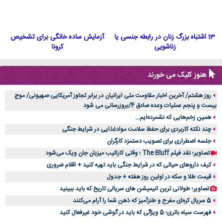
13 اشتباه بزرگ زنان در رابطه جنسی یا
آزمایش ساده خانگی برای تشخیص
زناشویی
کرونا
هنوز کلیک می خورند
روز هشتم/ آخرین اخبار مقاومت ملی ایرانیان در برابر تجاوز آمریکایی صهیونی/ موج
بیست و پنجم عملیات وعده صادق 4/بروزرسانی می شود
همین زخم‌هایی که نشمرده‌ایم...
چند نکته کاربردی برای حفظ سلامت موادغذایی در شرایط جنگی
جلسه اضطراری برای تصویب دستمزد کارگران
تصاویر؛ نقد فیلم The Bluff ؛ وقتی کارائیب میزبان جان ویک می‌شود
کیف داروهای حیاتی که در شرایط جنگی باید تهیه کنید + اقلام ضروری
قیمت طلا و سکه در اولین روز هفته + جدول
تصاویر؛ طولانی ترین انیمیشن های سریالی تاریخ که باید ببینید
5 سریال کره‌ای مفرح و طنزآمیز که ذهن شما را آرام می‌کنند
فهرست سیاه باتری؛ 5 ویژگی که باید در گوشی خود غیرفعال کنید