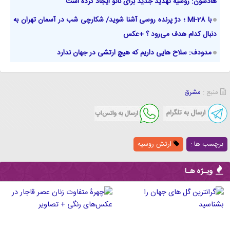
هادسون: روسیه تهدید جدید برای ناتو ایجاد کرده است
با Mi-28 ؛ دژ پرنده روسی آشنا شوید/ شکارچی شب در آسمان تهران به
دنبال کدام هدف می‌رود ؟ +عکس
مدودف: سلاح هایی داریم که هیچ ارتشی در جهان ندارد
منبع :
مشرق
برچسب ها :
ارتش روسیه
ویـژه هـا