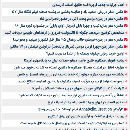
اعلام جزئیات جدید از پرداخت حقوق اسفند کارمندان
عکس؛ سفر در زمان؛ سعید راد و عنایت بخشی در پشت صحنه فیلم تنگنا؛ سال 52
عکس؛ سفر در زمان؛ مراسم پخت آش در حضور ناصرالدین‌شاه
عکس؛ سفر زمان؛ تیپ و چهرۀ باران (سریال آوای باران) در جشنواره فجر؛ سال 96
متخصص توضیح می‌دهد چگونه 5 الکترولیت ضروری را از غذاهای طبیعی دریافت کنید
عکس؛ سفر در زمان؛ خبرهای جالب رمضان 45 سال قبل کشور را ببینید و بخوانید!
عکس؛ سفر زمان؛ چهرۀ اوس موسی (سریال پایتخت) در اولین فیلمش در 31 سالگی
اولین خرید رمزارز؛ چگونه ریسک را از ابتدا مدیریت کنیم؟
بیانیه شورای همکاری خلیج فارس درباره حملات ایران به پایگاههای آمریکا
هرگونه اخلال در امنیت مصداق همکاری با دشمن است/ به شدت برخورد می شود
بخشنامه مهم بیمه مرکزی درباره ارئه خدمات بیمه ای در روزهای تعطیل و خاص
درخواست فراجا از مردم/ هرگونه تحرک مشکوک را به این شماره‌ها اطلاع دهید
شهادت 4 نفر از کارکنان مرزبانی مهران در پی حملات اسرائیل و آمریکا
افشاگری آکسیوس؛ حمله به ایران قرار بود بعد از دور دوم مذاکرات انجام شود
صدای انفجار در تهران و چند انفجار شدید در اطراف کرج
کارگردان Annabelle: Creation فیلم ترسناک جدیدی می‌سازد
ببینید؛ مراحل برداشت و فرآوری هزاران تن برنج در ژاپن
دسترسی به اینترنت 1 درصد است؛ تماس بین‌الملل هم با اختلال همراه است