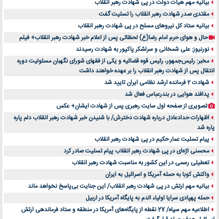
بیانیه مهم هیات دولت در پی شهادت رهبر انقلاب
مقتدی صدر شهادت رهبر انقلاب را تسلیت گفت
بیانیه ستاد کل نیروهای مسلح در پی شهادت رهبر انقلاب
حال و هوای حرم امام رضا(ع) لحظاتی پس از اعلام خبر شهادت رهبر انقلاب+ فیلم
نورنیوز: علی شمخانی و سرلشکر پاکپور به شهادت رسیدند
مخبر: رئیس‌جمهور، رئیس قوه ‌قضائیه و یکی از فقهای شورای نگهبان مسئولیت دوره
انتقال پس ‌از شهادت رهبر انقلاب را بر عهده خواهند داشت
شهادت 2 فرمانده ارشد نظامی ایران تایید شد
پدافند هوایی در بندرعباس فعال شد
تصویری از صفحه اول سایت رهبری پس از شهادت ایشان+ عکس
اظهارات حدادعادل درباره شهادت دخترش/ با شنیدن خبر شهادت رهبر انقلاب دلم پاره
پاره شد
پیام تسلیت عمار حکیم در پی شهادت رهبر انقلاب
محسنی اژه‌ای در پی شهادت رهبر انقلاب پیام تسلیت صادر کرد
تعطیلی رسمی در این کشور به مناسبت شهادت رهبر انقلاب
واکنش کوبا به حمله آمریکا و اسرائیل به ایران
بیانیه مهم ارتش در پی شهادت رهبر انقلاب/ این جنایت بی‌پاسخ نخواهد ماند
حمله پهپادی سرایا اولیاء الدم به پایگاه آمریکا در اربیل
اطلاعیه مهم سپاه/ 27 نقطه از پایگاه‌های آمریکا در منطقه و ستاد فرماندهی ارتش