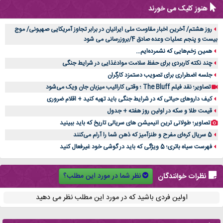
هنوز کلیک می خورند
روز هشتم/ آخرین اخبار مقاومت ملی ایرانیان در برابر تجاوز آمریکایی صهیونی/ موج
بیست و پنجم عملیات وعده صادق 4/بروزرسانی می شود
همین زخم‌هایی که نشمرده‌ایم...
چند نکته کاربردی برای حفظ سلامت موادغذایی در شرایط جنگی
جلسه اضطراری برای تصویب دستمزد کارگران
تصاویر؛ نقد فیلم The Bluff ؛ وقتی کارائیب میزبان جان ویک می‌شود
کیف داروهای حیاتی که در شرایط جنگی باید تهیه کنید + اقلام ضروری
قیمت طلا و سکه در اولین روز هفته + جدول
تصاویر؛ طولانی ترین انیمیشن های سریالی تاریخ که باید ببینید
5 سریال کره‌ای مفرح و طنزآمیز که ذهن شما را آرام می‌کنند
فهرست سیاه باتری؛ 5 ویژگی که باید در گوشی خود غیرفعال کنید
نظر شما در مورد این مطلب؟
نظرات خوانندگان
اولین فردی باشید که در مورد این مطلب نظر می دهید