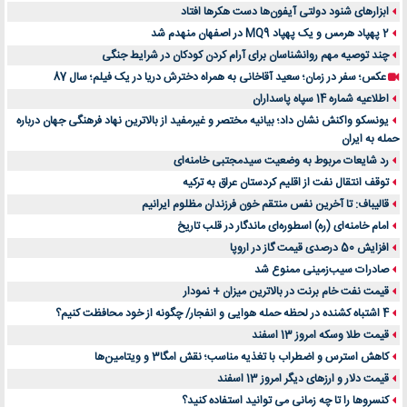
ابزارهای شنود دولتی آیفون‌ها دست هکرها افتاد
2 پهپاد هرمس و یک پهپاد MQ9 در اصفهان منهدم شد
چند توصیه مهم روانشناسان برای آرام کردن کودکان در شرایط جنگی
عکس؛ سفر در زمان؛ سعید آقاخانی به همراه دخترش دریا در یک فیلم؛ سال 87
اطلاعیه شماره 14 سپاه پاسداران
یونسکو واکنش نشان داد؛ بیانیه مختصر و غیرمفید از بالاترین نهاد فرهنگی جهان درباره
حمله به ایران
رد شایعات مربوط به وضعیت سیدمجتبی خامنه‌ای
توقف انتقال نفت از اقلیم کردستان عراق به ترکیه
قالیباف: تا آخرین نفس منتقم خون فرزندان مظلوم ایرانیم
امام خامنه‌ای (ره) اسطوره‌ای ماندگار در قلب تاریخ
افزایش 50 درصدی قیمت گاز در اروپا
صادرات سیب‌زمینی ممنوع شد
قیمت نفت خام برنت در بالاترین میزان + نمودار
4 اشتباه کشنده در لحظه حمله هوایی و انفجار/ چگونه از خود محافظت کنیم؟
قیمت طلا وسکه امروز 13 اسفند
کاهش استرس و اضطراب با تغذیه مناسب؛ نقش امگا3 و ویتامین‌ها
قیمت دلار و ارزهای دیگر امروز 13 اسفند
کنسروها را تا چه زمانی می توانید استفاده کنید؟