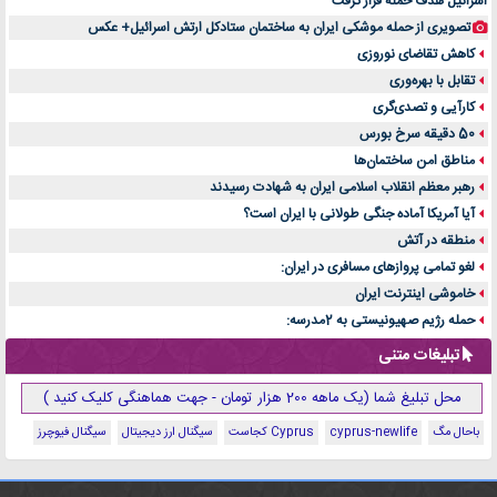
اسرائیل هدف حمله قرار گرفت
تصویری از حمله موشکی ایران به ساختمان ستادکل ارتش اسرائیل+ عکس
کاهش تقاضای نوروزی
تقابل با بهره‌وری
کارآیی و تصدی‌گری
50 دقیقه سرخ بورس
مناطق امن ساختمان‌ها
رهبر معظم انقلاب اسلامی ایران به شهادت رسیدند
آیا آمریکا آماده جنگی طولانی با ایران است؟
منطقه در آتش
لغو تمامی پروازهای مسافری در ایران:
خاموشی اینترنت ایران
حمله رژیم صهیونیستی به 2مدرسه:
تبلیغات متنی
محل تبلیغ شما (یک ماهه 200 هزار تومان - جهت هماهنگی کلیک کنید )
باحال مگ
cyprus-newlife
Cyprus کجاست
سیگنال ارز دیجیتال
سیگنال فیوچرز