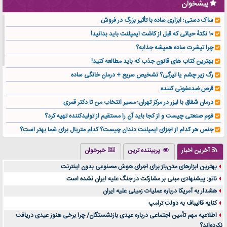
پیشخوان
ساک دستی؛ ابزاری ساده با تأثیر بزرگ در فروش
۱۰ نکتهٔ حیاتی که قبل از کاشت ایمپلنت باید بدانید!
چرا تیشرت ساده همیشه جذابه؟
بهترین کتاب های قانون جذب که باید مطالعه کنید!
رگ زیر چشم یا تیرگی؟ تشخیص سریع + درمان خانگی ساده
قرص ضدعفونی کننده
درمان شقاق با لیزر در مرکز تهران؛ مسیر انتخاب من تا دکتر قمری
فوم صنعتی چیست و از کجا باید آن را مستقیم از تولیدکننده تهیه کرد؟
جنس هر کدام از اجزای ایمپلنت دندان چیست؟ کدام متریال برای شما بهتر است؟
تولید لیوان کاغذی یک کسب‌ و کار پر سود و رو‌ به‌ رشد در بازار ایران
آخرین اخبار
پربیننده ترین
خبرخوان
درد زانو بعد از تمرین با تردمیل؟ شاید مشکل از این انتخاب باشد
بهترین ابزارهای متن‌باز برای اجرای هوش مصنوعی بدون اینترنت
آینده موسیقی هم‌اکنون در اینجاست
ناتو: پیشنهادی مبنی بر مشارکت در جنگ علیه ایران نشده است
بهترین راه تبلیغات کلینیک زیبایی و افزایش مشتری کدام است؟
هشدار به آمریکا درباره عملیات زمینی علیه ایران
مقایسه قالب آسترا با وودمارت و فلت‌سام (فارسی)
کنایه قالیباف به دولت ترامپ
خرید سمعک کارکرده یا دست دوم | نکات مهم قبل از تصمیم‌گیری
اطلاعیه مهم تأمین اجتماعی درباره عیدی بازنشستگان/ چرا برخی هنوز عیدی دریافت
نکرده‌اند؟
خرید و فروش قطعات سرور دست دوم در ماهان شبکه ایرانیان