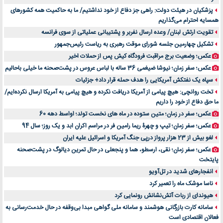
پزشکیان در هیئت دولت: راهی جز دفاع از خود نداشتیم/ ما به حاکمیت همه کشورهای
اهمیت انتخاب بهترین وکیل در سعادت آباد برای پرونده‌های حساس و کلان
همسایه احترام می‌گذاریم
۷ تاثیرات کامپیوتر در حوزه علوم زندگی و کاربردی
تقویت ارتش لبنان/ وعده ارسال نفربر و پشتیبانی عملیاتی از سوی فرانسه
لیفتراک صفر؛ راهنمای جامع خرید، قیمت و فروش در ایران
تشکیل چهارمین جلسه شورای موقت رهبری به ریاست رئیس‌جمهور
راهنمای جامع بهترین کفش ورزشی برای دویدن و استفاده روزمره | بررسی ۱۲ مدل برتر
عکس؛ وضعیت برج مراقبت فرودگاه کیش پس از حملات اخیر
عکس؛ سفر زمان؛ نیوشا ضیغمی 36 ساله با لباس عروس در پشت‌صحنه ما خیلی باحالیم
سپاه یک نفتکش آمریکایی را هدف حمله قرار داد+ جزئیات
تخت روانچی: هیچ پیامی از آمریکا دریافت نکرده و هیچ پیامی به آمریکا ارسال نکرده‌ایم/
ما حق دفاع از خود را داریم
عکس؛ سفر در زمان؛ متین ستوده در ماه های نخست تولد؛ اواسط دهه 60
عکس؛ سفر زمان؛ تیپ و چهرۀ ریما رامین فر در مراسم اکران ابد و یک روز؛ سال 94
لغو بیش از 23 هزار پرواز درپی جنگ آمریکا و اسرائیل علیه ایران
عکس؛ سفر زمان؛ نقی، ارسطو، هما و پنجعلی در حال تمرین دیالوگ در پشت‌صحنه
پایتخت
انفجارهای شدید در تل‌آویو
ناسا موشک ماه را تعمیر کرد
هیوندای از ربات آتش‌نشانش رونمایی کرد
سامانه کارت بازرگانی هوشمند و سامانه ملی گواهی مبدا بی‌وقفه در حال خدمت‌رسانی به
فعالان اقتصادی است