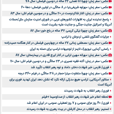
عکس؛ سفر زمان؛ چهرۀ آنا نعمتی 22 ساله در دومین فیلمش؛ سال 78
عکس؛ سفر زمان؛ مهراوه شریفی‌نیا در 8 سالگی در اولین فیلمش؛ دهۀ 60
عکس؛ سفر در زمان؛ الناز شاکردوست در 20 سالگی و در سومین فیلم اش؛ سال 83
پاسخ نماینده ایران به اظهارات کشورهای غربی در شورای امنیت سازمان ملل/حملات
آمریکا و اسرائیل جنایت جنگی و جنایت علیه بشریت است
عکس؛ سفر زمان؛ چهرۀ نیکی کریمی 32 ساله در باج خور؛ سال 82
جزئیات گفتگوی تلفنی اردوغان با ترامپ
عکس؛ سفر زمان؛ مصطفی زمانی 27 ساله در چهارمین فیلمش در کنار هنگامه حمیدزاده؛
راستی آزمایی نیویورک تایمز از توجیهات ترامپ برای حمله به ایران
عکس؛ سفر زمان؛ مهرانه مهین ترابی در کنار ایرج قادری در بیمارستان؛ سال 87
عکس؛ سفر در زمان؛ آتنه فقیه نصیری در 23 سالگی و در دومین فیلم اش؛ سال 70
فوری/ فارس: خبر شهادت دختر، داماد و نوه رهبر انقلاب تأیید شد
عکس؛ سفر زمان؛ چهرۀ متفاوت میترا حجار در 38 سالگی در فیلم 360 درجه
سناتور آمریکایی: ترامپ هیچ مدرکی ارائه نکرد که نشان دهد ایران تهدید فوری برای
آمریکا است
فوری/ رهبر انقلاب به شهادت رسیدند
لحظه اعلام خبر شهادت رهبر انقلاب از صداوسیما +فیلم
فوری/ 40 روز عزای عمومی و 7 روز تعطیلی عمومی در ایران اعلام شد
تسنیم: رهبر انقلاب در محل کارشان در بیت رهبری به شهادت رسیدند