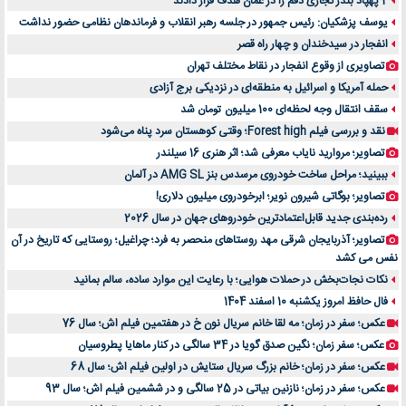
2 پهپاد بندر تجاری دقم را در عمان هدف قرار دادند
یوسف پزشکیان: رئیس جمهور در جلسه رهبر انقلاب و فرماندهان نظامی حضور نداشت
انفجار در سیدخندان و چهار راه قصر
تصاویری از وقوع انفجار در نقاط مختلف تهران
حمله آمریکا و اسرائیل به منطقه‌ای در نزدیکی برج آزادی
سقف انتقال وجه لحظه‌ای 100 میلیون تومان شد
نقد و بررسی فیلم Forest high؛ وقتی کوهستان سرد پناه می‌شود
تصاویر؛ مروارید نایاب معرفی شد؛ اثر هنری 16 سیلندر
ببینید؛ مراحل ساخت خودروی مرسدس بنز AMG SL در آلمان
تصاویر؛ بوگاتی شیرون نویر؛ ابرخودروی میلیون دلاری!
رده‌بندی جدید قابل‌اعتمادترین خودروهای جهان در سال 2026
تصاویر؛ آذربایجان شرقی مهد روستاهای منحصر به فرد؛ چراغیل؛ روستایی که تاریخ در آن
نفس می کشد
نکات نجات‌بخش در حملات هوایی؛ با رعایت این موارد ساده، سالم بمانید
فال حافظ امروز یکشنبه 10 اسفند 1404
عکس؛ سفر در زمان؛ مه لقا خانم سریال نون خ در هفتمین فیلم اش؛ سال 76
عکس؛ سفر زمان؛ نگین صدق گویا در 34 سالگی در کنار ماهایا پطروسیان
عکس؛ سفر در زمان؛ خانم بزرگ سریال ستایش در اولین فیلم اش؛ سال 68
عکس؛ سفر در زمان؛ نازنین بیاتی در 25 سالگی و در ششمین فیلم اش؛ سال 93