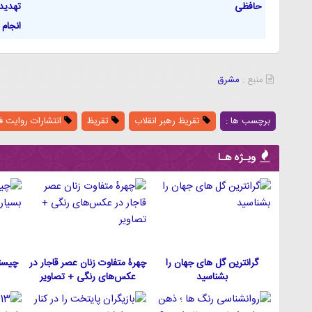
حافظی
تهدید
انجام 
منبع :
مشرق
برچسب ها :
تقریظ رهبر انقلاب
تقریظ
انتشارات روایت ف
ویـژه هـا
گرانترین گل های جهان را
چهرۀ متفاوت زنان عصر قاجار در
چیست
بشناسید
عکس‌های رنگی + تصاویر