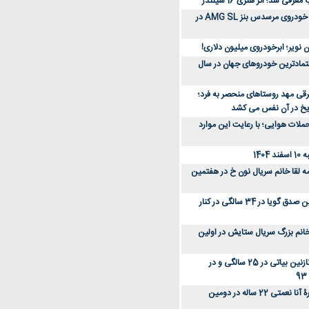
رفی شد؛ اثر هنری 16 سیلندر
ببینید؛ مراحل ساخت خودروی مرسدس بنز AMG SL در
 نویر؛ ابرخودروی میلیون دلاری!
عتمادترین خودروهای جهان در سال
رقی مهد روستاهای منحصر به فرد؛
ریخ در آن نفس می کشد
لات هوایی؛ با رعایت این موارد
140
ه لقا خانم سریال نون خ در هفتمین
عکس؛ سفر زمان؛ نگین صدق گویا در 34 سالگی در کنار
انم بزرگ سریال ستایش در اولین
عکس؛ سفر در زمان؛ نازنین بیاتی در 25 سالگی و در
عکس؛ سفر زمان؛ چهرۀ آنا نعمتی 22 ساله در دومین