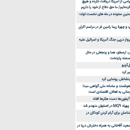
می از آمریکا دریافت نکرده و هیچ
رده‌ایم/ ما حق دفاع از خود را داریم
ن کفش ورزشی برای دویدن و استفاده
متین ستوده در ماه های نخست تولد؛
و چهرۀ ریما رامین فر در مراسم اکران
از 23 هزار پرواز درپی جنگ آمریکا و اسرائیل علیه
، ارسطو، هما و پنجعلی در حال
صحنه پایتخت
‌آویو
ر کرد
‌نشانش رونمایی کرد
 هوشمند و سامانه ملی گواهی مبدا
سانی به فعالان اقتصادی است
آیفون‌ها دست هکرها افتاد
اسان برای آرام کردن کودکان در
عید آقاخانی به همراه دخترش دریا در