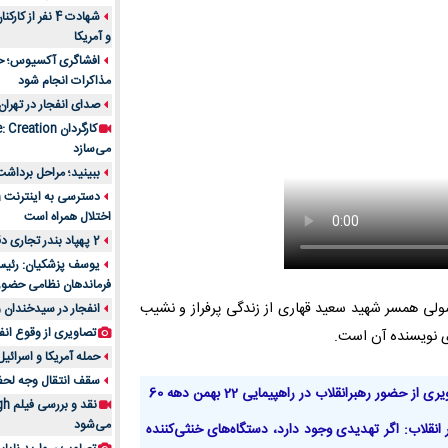
شهادت 4 نفر از
و آمریکا
افشاگری آکسیوس؛ حمله
مذاکرات انجام شود
صدای انفجار در تهران
می‌سازد
ببینید؛ مراحل برداشت
اختلال همراه است
2 پهپاد بندر تجاری دقم را در عمان هدف قرار دادند
یوسف پزشکیان: رئیس 
فرماندهان نظامی حضو
لی همسر شهید سعید قهاری از زندگی پرفراز و نشیب
انفجار در سیدخندان و
تصاویری از وقوع انف
ی نویسنده آن است.
حمله آمریکا و اسرائیل
سقف انتقال وجه لحظه‌ای 100 میلیون 
ی از حضور رهبرانقلاب در راهپیمایی 22 بهمن دهه 60
می‌شود
 انقلاب: اگر تهدیدی وجود دارد، دستگاه‌های خنثی‌کننده