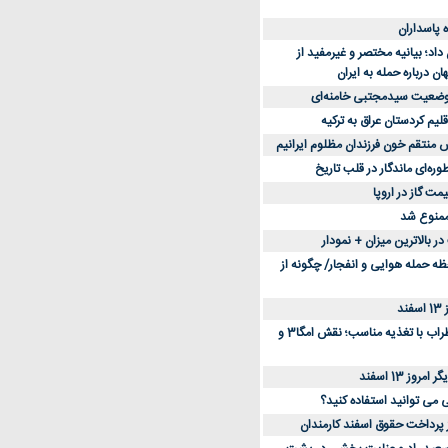
د؛ بیانیه مختصر و غیرمفید از
ان درباره حمله به ایران
 وضعیت سیدمجتبی خامنه‌ای
لیم کردستان عراق به ترکیه
س منتقم خون فرزندان مظلوم ایرانیم
طوره‌ای ماندگار در قلب تاریخ
ممنوع شد
 بالاترین میزان + نمودار
حظه حمله هوایی و انفجار/ چگونه از
د
کاهش استرس و اضطراب با تغذیه مناسب؛ نقش امگا3 و
وز 13 اسفند
ی می توانید استفاده کنید؟
ز پرداخت حقوق اسفند کارمندان