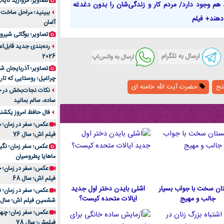
تصاویر؛ مروارید نایاب مع
 هم وجود دارد/ مردم کار و زندگی‌شان را بدون دغدغه
دهند+ فیلم
آلمان
تصاویر؛ بوگاتی شیرون
رده‌بندی جدید قابل‌ا
2026
تصاویر؛ آذربایجان ش
چراغیل؛ روستایی که تا
تح
حضرت آیت الله خامنه ای
نکات نجات‌بخش در حم
ساده، سالم بمانید
فال حافظ امروز یکشنبه 10 اسفند 4
عکس؛ سفر در زمان؛ م
فیلم اش؛ سال 76
ماهایا پطروسیان
عکس؛ سفر در زمان؛ خ
فیلم اش؛ سال 68
ان سخت با جواب بسیار
اشلی بایدن دختر اول جدید
جالب و مهیج
ایالات متحده كيست؟
ششمین فیلم اش؛ سال 93
فیلمش؛ سال 78