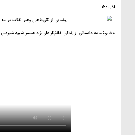
آذر 1401
«خانومْ ماه» داستانی از زندگی خانمْ‌ناز علی‌نژاد همسر شهید شیرعل