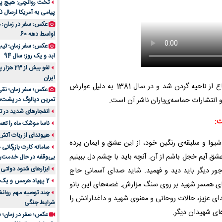
تخت روانچی: هیچ پیا
پیامی به آمریکا ارسال نک
راهنمای جامع بهتری
روزمره | بررسی ۱۲ مدل برتر
عکس؛ سفر در زمان؛ 
اواسط دهه 60
عکس؛ سفر زمان؛ تیپ 
ابد و یک روز؛ سال 94
لغو بیش 
ایران
شهید «حسین دخانچی» سال 1363 در عملیات بدر جانباز قطع نخاع از ناحیه گردن شد و در سال 1381 به دلیل عوارض
عکس؛ سفر زمان؛ نقی
انتشارات حماسه‌ی‌یاران ناشر آن است.
تمرین دیالوگ در پشت‌
انفجارهای شدید در تل
ت:
ناسا موشک ماه را تعمی
هیوندای از ربات آتش
شیوا و سلیقه‌ی رنگین خود، از این عشق و ایمان پرده
سامانه کارت بازرگانی
ق آیم خجل باشم از آن. آنچه باید با چشم دل ببینیم
بی‌وقفه در حال خدمت‌ر
ابزارهای شنود دولتی 
جور دیگر باید دید و فهمید. شاید صدای آسمانی حاج
2 پهپاد هرمس و یک پهپاد MQ9 در اصفهان منهدم شد
های همسر شهید بر روی سنگ مزارش. غصه‌های این بانو
چند توصیه مهم روانشن
ای عزیز، حالات روحانی و معنوی شهید و داغدارانش را
شرایط جنگی
های شهیدان دیگر.
عکس؛ سفر در زمان؛ س