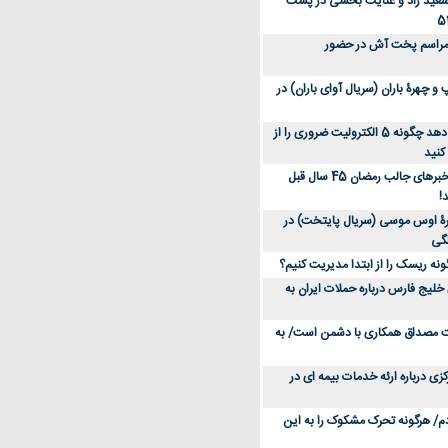
سعید راد و عنایت بخشی در پشت
 مراسم پخت آش در حضور
 چهرۀ باران (سریال آوای باران) در
متخصص توضیح می‌دهد چگونه 5 الکترولیت ضروری را از
کنید
عکس؛ سفر در زمان؛ خبرهای جالب رمضان 45 سال قبل
!
ۀ اوس موسی (سریال پایتخت) در
ونه ریسک را از ابتدا مدیریت کنیم؟
خلیج فارس درباره حملات ایران به
یت مصداق همکاری با دشمن است/ به
زی درباره ارئه خدمات بیمه ای در
دم/ هرگونه تحرک مشکوک را به این