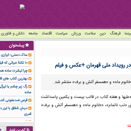
نما
فرهنگ
دین
سلامت
ورزش
سیاست
اقتصاد
جامعه
دانش و فناوری
پیشخوان
ساک دستی؛ ابزاری سا
۱۰ نکتهٔ حیاتی که قبل از کاشت ایمپلنت باید بدانید!
 در رویداد ملی قهرمان +عکس و فیلم
چرا تیشرت ساده هم
بهترین کتاب های قا
 «خانوم ماه» و «همسفر آتش و برف» منتشر شد.
رگ زیر چشم یا تیر
ساده
له‌علیها و هفته کتاب در قالب بیست و یکمین پاسداشت
قرص ضدعفونی کنند
ای «تب ناتمام»، «خانوم ماه» و «همسفر آتش و برف»
درمان شقاق با لیزر د
قمری
فوم صنعتی چیست و ا
ت:
تولیدکننده تهیه کرد؟
آخرین اخبار