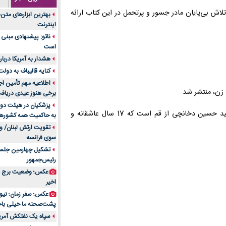
جنس هر کدام از اج
تلاش بی‌پایان مادر جسور و پرتحمل در این کتاب ارائه
بهترین ابزارهای متن
متریال برای شما بهتر 
اینترنت
تولید لیوان کاغذی یک
ناتو: پیشنهادی مبنی 
بازار ایران
است
درد زانو بعد از تمری
هشدار به آمریکا دربار
انتخاب باشد
کنایه قالیباف به دول
آینده موسیقی هم‌اک
اطلاعیه مهم تأمین اج
بهترین راه تبلیغات 
برخی هنوز عیدی دریافت 
است؟
پزشکیان در هیئت دول
کتاب «تب ناتمام» روایت زندگی خانم شهلا منزوی مادر جانباز شهید حسین دخانچی از قم است که 17 سال عاشقانه و
به حاکمیت همه کشورهای
مقایسه قالب آسترا 
تقویت ارتش لبنان/ وع
خرید سمعک کارکرده 
سوی فرانسه
تصمیم‌گیری
تشکیل چهارمین جلسه
خرید و فروش قطعات
رئیس‌جمهور
ایرانیان
عکس؛ وضعیت برج مر
اهمیت انتخاب بهتری
اخیر
پرونده‌های حساس و کل
۷ تاثیرات کامپیوتر در حوزه علوم زندگی و کاربردی
پشت‌صحنه ما خیلی باح
لیفتراک صفر؛ راهنم
سپاه یک نفتکش آمریک
ایران