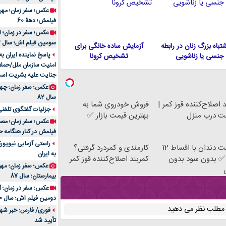
فیلمش؛ دهۀ 60
سومین فیلم اش؛ سال 83
 اشتباه بزرگ زنان در رابطه
آزمایش ساده خانگی برای
پاسخ نماینده ایران ب
جنسی یا زناشویی
تشخیص کرونا
امنیت سازمان ملل/حملا
جنایت علیه بشریت اس
سال 82
 اصلاح‌کننده قوز کمر |
فروش خودروی شما به
جزئیات گفتگوی تلفنی 
ت درب منزل
بهترین قیمت بازار ✅
فیلمش در کنار هنگامه ح
راستی آزمایی نیویورک
ایمپلنت دندان با اقساط 12
کارمندی و کمردرد گرفتی؟
به ایران
✅ بدون سود بدون
کمربند اصلاح‌کننده قوز کمر
عکس؛ سفر زمان؛ مهران
بیمارستان؛ سال 87
دومین فیلم اش؛ سال 70
ن مطلب نظر می دهید
فوری/ فارس: خبر شهاد
تأیید شد