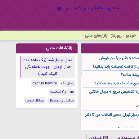
خودرو
رپورتاژ
بازارهای مالی
تبلیغات متنی
ده با تأثیر بزرگ در فروش
محل تبلیغ شما (یک ماهه 200
هزار تومان - جهت هماهنگی
کلیک کنید )
یشه جذابه؟
نون جذب که باید مطالعه کنید!
باحال مگ
cyprus-newlife
گی؟ تشخیص سریع + درمان خانگی
Cyprus کجاست
سیگنال ارز دیجیتال
سیگنال فیوچرز
ه
ر مرکز تهران؛ مسیر انتخاب من تا دکتر
ز کجا باید آن را مستقیم از
پربیننده ترین
خبرخوان