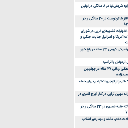
عکس؛ سفر زمان؛ مهراوه شریفی‌نیا در 8 سالگی در اولین
عکس؛ سفر در زمان؛ الناز شاکردوست در 20 سالگی و در
ه اظهارات کشورهای غربی در شورای
ت آمریکا و اسرائیل جنایت جنگی و
ت
عکس؛ سفر زمان؛ چهرۀ نیکی کریمی 32 ساله در باج خور؛
اردوغان با ترامپ
عکس؛ سفر زمان؛ مصطفی زمانی 27 ساله در چهارمین
میدزاده؛
 تایمز از توجیهات ترامپ برای حمله
ه مهین ترابی در کنار ایرج قادری در
عکس؛ سفر در زمان؛ آتنه فقیه نصیری در 23 سالگی و در
ت دختر، داماد و نوه رهبر انقلاب