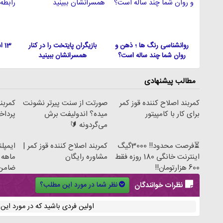
روانشناسی رنگ ها ؛ ذهن و
بازیگران پایتخت را در کنار
13
روان شما چند ساله است؟
همسرانشان ببینید
مطالب پیشنهادی
کمربند اصلاح کننده قوز کمر
صورتت از سنت پیرتر نشونت
کمربند
برای کار با کامپیتور
میده؟ اندولیفت برش
پرداخ
می‌گردونه 🔰
⏳فرصت محدود!! 3000گیگ
کمربند اصلاح کننده قوز کمر |
اینترنت خانگی 180 روزه فقط
مشاوره رایگان
ماهه 
600 هزارتومان!!
ضامن
نظر شما در مورد این مطلب؟
نظرات خوانندگان
اولین فردی باشید که در مورد ای