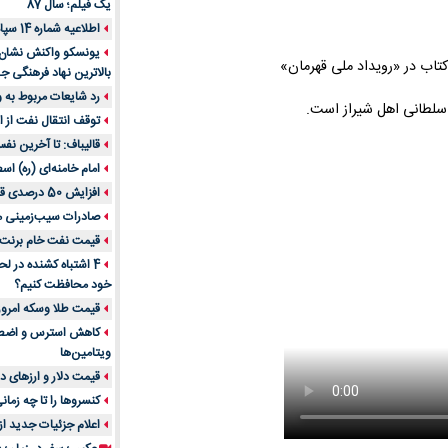
یک فیلم؛ سال 87
اطلاعیه شماره 14 سپاه پاسداران
یونسکو واکنش نشان دا
بالاترین نهاد فرهنگی جه
رد شایعات مربوط به
ی سلطانی اهل شیراز است.
توقف انتقال نفت از اق
قالیباف: تا آخرین نف
امام خامنه‌ای (ره) اس
افزایش 50 درصدی قیمت گاز در اروپا
صادرات سیب‌زمینی 
قیمت نفت خام برنت در
4 اشتباه کشنده در ل
خود محافظت کنیم؟
قیمت طلا وسکه امروز 13 اسفن
ویتامین‌ها
قیمت دلار و ارزهای دیگر امر
کنسروها را تا چه زمان
اعلام جزئیات جدید ا