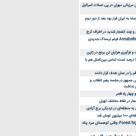
 کارکنان مرزبانی مهران در پی حملات اسرائیل
 به ایران قرار بود بعد از دور دوم
 و چند انفجار شدید در اطراف کرج
کارگردان Annabelle: Creation فیلم ترسناک جدیدی
 و فرآوری هزاران تن برنج در ژاپن
دسترسی به اینترنت 1 درصد است؛ تماس بین‌الملل هم با
جمهور در جلسه رهبر انقلاب و
ر نداشت
 چهار راه قصر
جار در نقاط مختلف تهران
 به منطقه‌ای در نزدیکی برج آزادی
تومان شد
نقد و بررسی فیلم Forest high؛ وقتی کوهستان سرد پناه