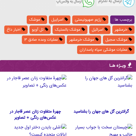
برچسب ها :
رژیم صهیونیستی
اسراییل
موشک
خرمشهر
اسرائیل
موشک بالستیک
تل آویو
اخبار داغ
موشک سجیل
موشک خرمشهر
عملیات وعده صادق 3
عملیات موشکی سپاه پاسداران
ویـژه هـا
گرانترین گل های جهان را بشناسید
چهرۀ متفاوت زنان عصر قاجار در
عکس‌های رنگی + تصاویر