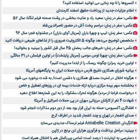
کنسروها را تا چه زمانی می توانید استفاده کنید؟
اعلام جزئیات جدید از پرداخت حقوق اسفند کارمندان
عکس؛ سفر در زمان؛ سعید راد و عنایت بخشی در پشت صحنه فیلم تنگنا؛ سال 52
عکس؛ سفر در زمان؛ مراسم پخت آش در حضور ناصرالدین‌شاه
عکس؛ سفر زمان؛ تیپ و چهرۀ باران (سریال آوای باران) در جشنواره فجر؛ سال 96
متخصص توضیح می‌دهد چگونه 5 الکترولیت ضروری را از غذاهای طبیعی دریافت کنید
عکس؛ سفر در زمان؛ خبرهای جالب رمضان 45 سال قبل کشور را ببینید و بخوانید!
عکس؛ سفر زمان؛ چهرۀ اوس موسی (سریال پایتخت) در اولین فیلمش در 31 سالگی
اولین خرید رمزارز؛ چگونه ریسک را از ابتدا مدیریت کنیم؟
بیانیه شورای همکاری خلیج فارس درباره حملات ایران به پایگاههای آمریکا
هرگونه اخلال در امنیت مصداق همکاری با دشمن است/ به شدت برخورد می شود
بخشنامه مهم بیمه مرکزی درباره ارئه خدمات بیمه ای در روزهای تعطیل و خاص
درخواست فراجا از مردم/ هرگونه تحرک مشکوک را به این شماره‌ها اطلاع دهید
شهادت 4 نفر از کارکنان مرزبانی مهران در پی حملات اسرائیل و آمریکا
افشاگری آکسیوس؛ حمله به ایران قرار بود بعد از دور دوم مذاکرات انجام شود
صدای انفجار در تهران و چند انفجار شدید در اطراف کرج
کارگردان Annabelle: Creation فیلم ترسناک جدیدی می‌سازد
ببینید؛ مراحل برداشت و فرآوری هزاران تن برنج در ژاپن
دسترسی به اینترنت 1 درصد است؛ تماس بین‌الملل هم با اختلال همراه است