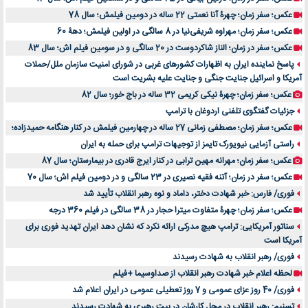
عکس؛ سفر زمان؛ چهرۀ آنا نعمتی 22 ساله در دومین فیلمش؛ سال 78
عکس؛ سفر زمان؛ مهراوه شریفی‌نیا در 8 سالگی در اولین فیلمش؛ دهۀ 60
عکس؛ سفر در زمان؛ الناز شاکردوست در 20 سالگی و در سومین فیلم اش؛ سال 83
پاسخ نماینده ایران به اظهارات کشورهای غربی در شورای امنیت سازمان ملل/حملات
آمریکا و اسرائیل جنایت جنگی و جنایت علیه بشریت است
عکس؛ سفر زمان؛ چهرۀ نیکی کریمی 32 ساله در باج خور؛ سال 82
جزئیات گفتگوی تلفنی اردوغان با ترامپ
عکس؛ سفر زمان؛ مصطفی زمانی 27 ساله در چهارمین فیلمش در کنار هنگامه حمیدزاده؛
راستی آزمایی نیویورک تایمز از توجیهات ترامپ برای حمله به ایران
عکس؛ سفر زمان؛ مهرانه مهین ترابی در کنار ایرج قادری در بیمارستان؛ سال 87
عکس؛ سفر در زمان؛ آتنه فقیه نصیری در 23 سالگی و در دومین فیلم اش؛ سال 70
فوری/ فارس: خبر شهادت دختر، داماد و نوه رهبر انقلاب تأیید شد
عکس؛ سفر زمان؛ چهرۀ متفاوت میترا حجار در 38 سالگی در فیلم 360 درجه
سناتور آمریکایی: ترامپ هیچ مدرکی ارائه نکرد که نشان دهد ایران تهدید فوری برای
آمریکا است
فوری/ رهبر انقلاب به شهادت رسیدند
لحظه اعلام خبر شهادت رهبر انقلاب از صداوسیما +فیلم
فوری/ 40 روز عزای عمومی و 7 روز تعطیلی عمومی در ایران اعلام شد
تسنیم: رهبر انقلاب در محل کارشان در بیت رهبری به شهادت رسیدند