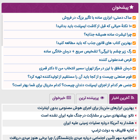
پیشخوان
ساک دستی؛ ابزاری ساده با تأثیر بزرگ در فروش
۱۰ نکتهٔ حیاتی که قبل از کاشت ایمپلنت باید بدانید!
چرا تیشرت ساده همیشه جذابه؟
بهترین کتاب های قانون جذب که باید مطالعه کنید!
رگ زیر چشم یا تیرگی؟ تشخیص سریع + درمان خانگی ساده
قرص ضدعفونی کننده
درمان شقاق با لیزر در مرکز تهران؛ مسیر انتخاب من تا دکتر قمری
فوم صنعتی چیست و از کجا باید آن را مستقیم از تولیدکننده تهیه کرد؟
جنس هر کدام از اجزای ایمپلنت دندان چیست؟ کدام متریال برای شما بهتر است؟
تولید لیوان کاغذی یک کسب‌ و کار پر سود و رو‌ به‌ رشد در بازار ایران
آخرین اخبار
پربیننده ترین
خبرخوان
درد زانو بعد از تمرین با تردمیل؟ شاید مشکل از این انتخاب باشد
بهترین ابزارهای متن‌باز برای اجرای هوش مصنوعی بدون اینترنت
آینده موسیقی هم‌اکنون در اینجاست
ناتو: پیشنهادی مبنی بر مشارکت در جنگ علیه ایران نشده است
بهترین راه تبلیغات کلینیک زیبایی و افزایش مشتری کدام است؟
هشدار به آمریکا درباره عملیات زمینی علیه ایران
مقایسه قالب آسترا با وودمارت و فلت‌سام (فارسی)
کنایه قالیباف به دولت ترامپ
خرید سمعک کارکرده یا دست دوم | نکات مهم قبل از تصمیم‌گیری
اطلاعیه مهم تأمین اجتماعی درباره عیدی بازنشستگان/ چرا برخی هنوز عیدی دریافت