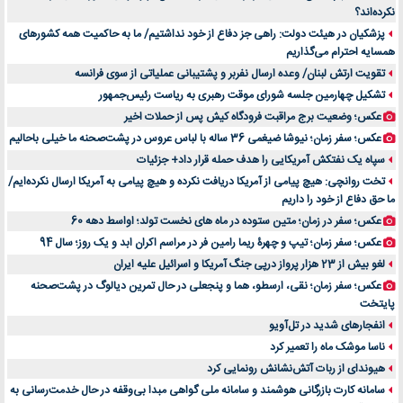
نکرده‌اند؟
خرید و فروش قطعات سرور دست دوم در ماهان شبکه ایرانیان
پزشکیان در هیئت دولت: راهی جز دفاع از خود نداشتیم/ ما به حاکمیت همه کشورهای
اهمیت انتخاب بهترین وکیل در سعادت آباد برای پرونده‌های حساس و کلان
همسایه احترام می‌گذاریم
۷ تاثیرات کامپیوتر در حوزه علوم زندگی و کاربردی
تقویت ارتش لبنان/ وعده ارسال نفربر و پشتیبانی عملیاتی از سوی فرانسه
لیفتراک صفر؛ راهنمای جامع خرید، قیمت و فروش در ایران
تشکیل چهارمین جلسه شورای موقت رهبری به ریاست رئیس‌جمهور
راهنمای جامع بهترین کفش ورزشی برای دویدن و استفاده روزمره | بررسی ۱۲ مدل برتر
عکس؛ وضعیت برج مراقبت فرودگاه کیش پس از حملات اخیر
عکس؛ سفر زمان؛ نیوشا ضیغمی 36 ساله با لباس عروس در پشت‌صحنه ما خیلی باحالیم
سپاه یک نفتکش آمریکایی را هدف حمله قرار داد+ جزئیات
تخت روانچی: هیچ پیامی از آمریکا دریافت نکرده و هیچ پیامی به آمریکا ارسال نکرده‌ایم/
ما حق دفاع از خود را داریم
عکس؛ سفر در زمان؛ متین ستوده در ماه های نخست تولد؛ اواسط دهه 60
عکس؛ سفر زمان؛ تیپ و چهرۀ ریما رامین فر در مراسم اکران ابد و یک روز؛ سال 94
لغو بیش از 23 هزار پرواز درپی جنگ آمریکا و اسرائیل علیه ایران
عکس؛ سفر زمان؛ نقی، ارسطو، هما و پنجعلی در حال تمرین دیالوگ در پشت‌صحنه
پایتخت
انفجارهای شدید در تل‌آویو
ناسا موشک ماه را تعمیر کرد
هیوندای از ربات آتش‌نشانش رونمایی کرد
سامانه کارت بازرگانی هوشمند و سامانه ملی گواهی مبدا بی‌وقفه در حال خدمت‌رسانی به