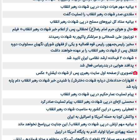
بیانیه مهم هیات دولت در پی شهادت رهبر انقلاب
مقتدی صدر شهادت رهبر انقلاب را تسلیت گفت
بیانیه ستاد کل نیروهای مسلح در پی شهادت رهبر انقلاب
حال و هوای حرم امام رضا(ع) لحظاتی پس از اعلام خبر شهادت رهبر انقلاب+ فیلم
نورنیوز: علی شمخانی و سرلشکر پاکپور به شهادت رسیدند
مخبر: رئیس‌جمهور، رئیس قوه ‌قضائیه و یکی از فقهای شورای نگهبان مسئولیت دوره
انتقال پس ‌از شهادت رهبر انقلاب را بر عهده خواهند داشت
شهادت 2 فرمانده ارشد نظامی ایران تایید شد
پدافند هوایی در بندرعباس فعال شد
تصویری از صفحه اول سایت رهبری پس از شهادت ایشان+ عکس
اظهارات حدادعادل درباره شهادت دخترش/ با شنیدن خبر شهادت رهبر انقلاب دلم پاره
پاره شد
پیام تسلیت عمار حکیم در پی شهادت رهبر انقلاب
محسنی اژه‌ای در پی شهادت رهبر انقلاب پیام تسلیت صادر کرد
تعطیلی رسمی در این کشور به مناسبت شهادت رهبر انقلاب
واکنش کوبا به حمله آمریکا و اسرائیل به ایران
بیانیه مهم ارتش در پی شهادت رهبر انقلاب/ این جنایت بی‌پاسخ نخواهد ماند
حمله پهپادی سرایا اولیاء الدم به پایگاه آمریکا در اربیل
اطلاعیه مهم سپاه/ 27 نقطه از پایگاه‌های آمریکا در منطقه و ستاد فرماندهی ارتش