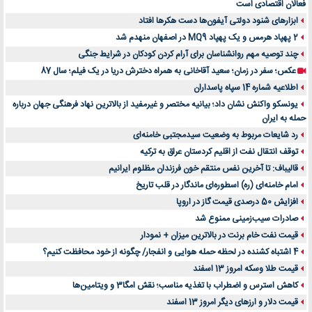
فعالان اقتصادی است
ابزارهای شنود دولتی آیفون‌ها دست هکرها افتاد
2 پهپاد هرمس و یک پهپاد MQ9 در اصفهان منهدم شد
چند توصیه مهم روانشناسان برای آرام کردن کودکان در شرایط جنگی
عکس؛ سفر در زمان؛ سعید آقاخانی به همراه دخترش دریا در یک فیلم؛ سال 87
اطلاعیه شماره 14 سپاه پاسداران
یونسکو واکنش نشان داد؛ بیانیه مختصر و غیرمفید از بالاترین نهاد فرهنگی جهان درباره
حمله به ایران
رد شایعات مربوط به وضعیت سیدمجتبی خامنه‌ای
توقف انتقال نفت از اقلیم کردستان عراق به ترکیه
قالیباف: تا آخرین نفس منتقم خون فرزندان مظلوم ایرانیم
امام خامنه‌ای (ره) اسطوره‌ای ماندگار در قلب تاریخ
افزایش 50 درصدی قیمت گاز در اروپا
صادرات سیب‌زمینی ممنوع شد
قیمت نفت خام برنت در بالاترین میزان + نمودار
4 اشتباه کشنده در لحظه حمله هوایی و انفجار/ چگونه از خود محافظت کنیم؟
قیمت طلا وسکه امروز 13 اسفند
کاهش استرس و اضطراب با تغذیه مناسب؛ نقش امگا3 و ویتامین‌ها
قیمت دلار و ارزهای دیگر امروز 13 اسفند