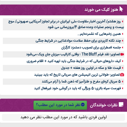
هنوز کلیک می خورند
روز هشتم/ آخرین اخبار مقاومت ملی ایرانیان در برابر تجاوز آمریکایی صهیونی/ موج
بیست و پنجم عملیات وعده صادق 4/بروزرسانی می شود
همین زخم‌هایی که نشمرده‌ایم...
چند نکته کاربردی برای حفظ سلامت موادغذایی در شرایط جنگی
جلسه اضطراری برای تصویب دستمزد کارگران
تصاویر؛ نقد فیلم The Bluff ؛ وقتی کارائیب میزبان جان ویک می‌شود
کیف داروهای حیاتی که در شرایط جنگی باید تهیه کنید + اقلام ضروری
قیمت طلا و سکه در اولین روز هفته + جدول
تصاویر؛ طولانی ترین انیمیشن های سریالی تاریخ که باید ببینید
5 سریال کره‌ای مفرح و طنزآمیز که ذهن شما را آرام می‌کنند
فهرست سیاه باتری؛ 5 ویژگی که باید در گوشی خود غیرفعال کنید
نظر شما در مورد این مطلب؟
نظرات خوانندگان
اولین فردی باشید که در مورد این مطلب نظر می دهید