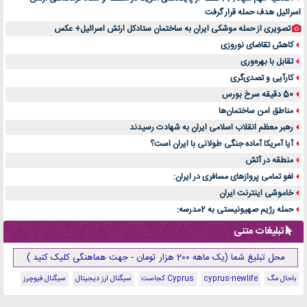
اسرائیل هدف حمله قرار گرفت
تصویری از حمله موشکی ایران به ساختمان ستادکل ارتش اسرائیل+ عکس
کاهش تقاضای نوروزی
تقابل با بهره‌وری
کارآیی و تصدی‌گری
50 دقیقه سرخ بورس
مناطق امن ساختمان‌ها
رهبر معظم انقلاب اسلامی ایران به شهادت رسیدند
آیا آمریکا آماده جنگی طولانی با ایران است؟
منطقه در آتش
لغو تمامی پروازهای مسافری در ایران:
خاموشی اینترنت ایران
حمله رژیم صهیونیستی به 2مدرسه:
تبلیغات متنی
محل تبلیغ شما (یک ماهه 200 هزار تومان - جهت هماهنگی کلیک کنید )
باحال مگ
cyprus-newlife
Cyprus کجاست
سیگنال ارز دیجیتال
سیگنال فیوچرز