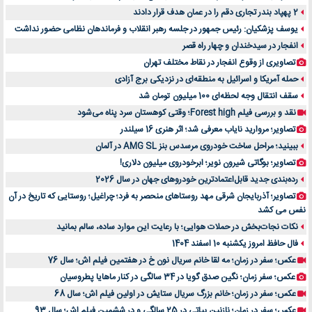
2 پهپاد بندر تجاری دقم را در عمان هدف قرار دادند
یوسف پزشکیان: رئیس جمهور در جلسه رهبر انقلاب و فرماندهان نظامی حضور نداشت
انفجار در سیدخندان و چهار راه قصر
تصاویری از وقوع انفجار در نقاط مختلف تهران
حمله آمریکا و اسرائیل به منطقه‌ای در نزدیکی برج آزادی
سقف انتقال وجه لحظه‌ای 100 میلیون تومان شد
نقد و بررسی فیلم Forest high؛ وقتی کوهستان سرد پناه می‌شود
تصاویر؛ مروارید نایاب معرفی شد؛ اثر هنری 16 سیلندر
ببینید؛ مراحل ساخت خودروی مرسدس بنز AMG SL در آلمان
تصاویر؛ بوگاتی شیرون نویر؛ ابرخودروی میلیون دلاری!
رده‌بندی جدید قابل‌اعتمادترین خودروهای جهان در سال 2026
تصاویر؛ آذربایجان شرقی مهد روستاهای منحصر به فرد؛ چراغیل؛ روستایی که تاریخ در آن
نفس می کشد
نکات نجات‌بخش در حملات هوایی؛ با رعایت این موارد ساده، سالم بمانید
فال حافظ امروز یکشنبه 10 اسفند 1404
عکس؛ سفر در زمان؛ مه لقا خانم سریال نون خ در هفتمین فیلم اش؛ سال 76
عکس؛ سفر زمان؛ نگین صدق گویا در 34 سالگی در کنار ماهایا پطروسیان
عکس؛ سفر در زمان؛ خانم بزرگ سریال ستایش در اولین فیلم اش؛ سال 68
عکس؛ سفر در زمان؛ نازنین بیاتی در 25 سالگی و در ششمین فیلم اش؛ سال 93