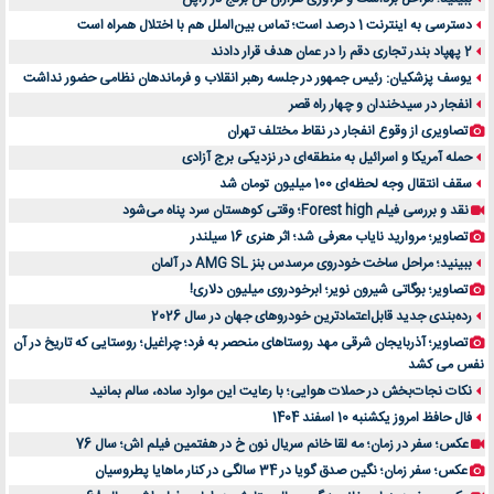
دسترسی به اینترنت 1 درصد است؛ تماس بین‌الملل هم با اختلال همراه است
2 پهپاد بندر تجاری دقم را در عمان هدف قرار دادند
یوسف پزشکیان: رئیس جمهور در جلسه رهبر انقلاب و فرماندهان نظامی حضور نداشت
انفجار در سیدخندان و چهار راه قصر
تصاویری از وقوع انفجار در نقاط مختلف تهران
حمله آمریکا و اسرائیل به منطقه‌ای در نزدیکی برج آزادی
سقف انتقال وجه لحظه‌ای 100 میلیون تومان شد
نقد و بررسی فیلم Forest high؛ وقتی کوهستان سرد پناه می‌شود
تصاویر؛ مروارید نایاب معرفی شد؛ اثر هنری 16 سیلندر
ببینید؛ مراحل ساخت خودروی مرسدس بنز AMG SL در آلمان
تصاویر؛ بوگاتی شیرون نویر؛ ابرخودروی میلیون دلاری!
رده‌بندی جدید قابل‌اعتمادترین خودروهای جهان در سال 2026
تصاویر؛ آذربایجان شرقی مهد روستاهای منحصر به فرد؛ چراغیل؛ روستایی که تاریخ در آن
نفس می کشد
نکات نجات‌بخش در حملات هوایی؛ با رعایت این موارد ساده، سالم بمانید
فال حافظ امروز یکشنبه 10 اسفند 1404
عکس؛ سفر در زمان؛ مه لقا خانم سریال نون خ در هفتمین فیلم اش؛ سال 76
عکس؛ سفر زمان؛ نگین صدق گویا در 34 سالگی در کنار ماهایا پطروسیان