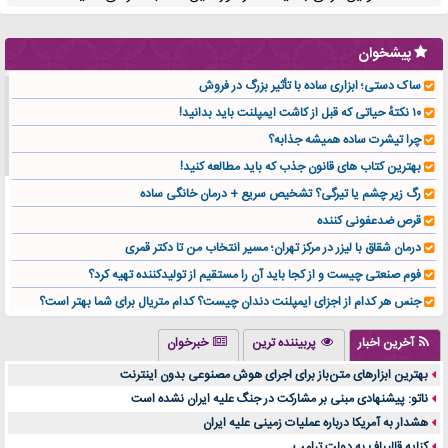
پیشخوان
ساک دستی؛ ابزاری ساده با تأثیر بزرگ در فروش
۱۰ نکتهٔ حیاتی که قبل از کاشت ایمپلنت باید بدانید!
چرا تیشرت ساده همیشه جذابه؟
بهترین کتاب های قانون جذب که باید مطالعه کنید!
رگ زیر چشم یا تیرگی؟ تشخیص سریع + درمان خانگی ساده
قرص ضدعفونی کننده
درمان شقاق با لیزر در مرکز تهران؛ مسیر انتخاب من تا دکتر قمری
فوم صنعتی چیست و از کجا باید آن را مستقیم از تولیدکننده تهیه کرد؟
جنس هر کدام از اجزای ایمپلنت دندان چیست؟ کدام متریال برای شما بهتر است؟
تولید لیوان کاغذی یک کسب‌ و کار پر سود و رو‌ به‌ رشد در بازار ایران
آخرین اخبار
پربیننده ترین
خبرخوان
درد زانو بعد از تمرین با تردمیل؟ شاید مشکل از این انتخاب باشد
بهترین ابزارهای متن‌باز برای اجرای هوش مصنوعی بدون اینترنت
آینده موسیقی هم‌اکنون در اینجاست
ناتو: پیشنهادی مبنی بر مشارکت در جنگ علیه ایران نشده است
بهترین راه تبلیغات کلینیک زیبایی و افزایش مشتری کدام است؟
هشدار به آمریکا درباره عملیات زمینی علیه ایران
مقایسه قالب آسترا با وودمارت و فلت‌سام (فارسی)
کنایه قالیباف به دولت ترامپ