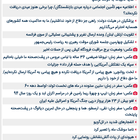
خرید سمعک کارکرده یا دست دوم | نکات مهم قبل از تصمیم‌گیری
اطلاعیه مهم تأمین اجتماعی درباره عیدی بازنشستگان/ چرا برخی هنوز عیدی دریافت
نکرده‌اند؟
خرید و فروش قطعات سرور دست دوم در ماهان شبکه ایرانیان
پزشکیان در هیئت دولت: راهی جز دفاع از خود نداشتیم/ ما به حاکمیت همه کشورهای
اهمیت انتخاب بهترین وکیل در سعادت آباد برای پرونده‌های حساس و کلان
همسایه احترام می‌گذاریم
۷ تاثیرات کامپیوتر در حوزه علوم زندگی و کاربردی
تقویت ارتش لبنان/ وعده ارسال نفربر و پشتیبانی عملیاتی از سوی فرانسه
لیفتراک صفر؛ راهنمای جامع خرید، قیمت و فروش در ایران
تشکیل چهارمین جلسه شورای موقت رهبری به ریاست رئیس‌جمهور
راهنمای جامع بهترین کفش ورزشی برای دویدن و استفاده روزمره | بررسی ۱۲ مدل برتر
عکس؛ وضعیت برج مراقبت فرودگاه کیش پس از حملات اخیر
عکس؛ سفر زمان؛ نیوشا ضیغمی 36 ساله با لباس عروس در پشت‌صحنه ما خیلی باحالیم
سپاه یک نفتکش آمریکایی را هدف حمله قرار داد+ جزئیات
تخت روانچی: هیچ پیامی از آمریکا دریافت نکرده و هیچ پیامی به آمریکا ارسال نکرده‌ایم/
ما حق دفاع از خود را داریم
عکس؛ سفر در زمان؛ متین ستوده در ماه های نخست تولد؛ اواسط دهه 60
عکس؛ سفر زمان؛ تیپ و چهرۀ ریما رامین فر در مراسم اکران ابد و یک روز؛ سال 94
لغو بیش از 23 هزار پرواز درپی جنگ آمریکا و اسرائیل علیه ایران
عکس؛ سفر زمان؛ نقی، ارسطو، هما و پنجعلی در حال تمرین دیالوگ در پشت‌صحنه
پایتخت
انفجارهای شدید در تل‌آویو
ناسا موشک ماه را تعمیر کرد
هیوندای از ربات آتش‌نشانش رونمایی کرد