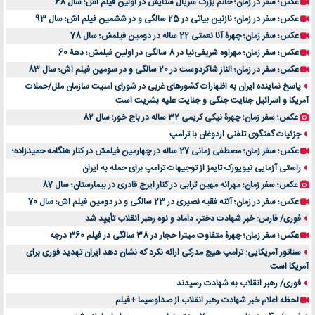
عکس؛ سفر در زمان؛ خانم بزرگ سریال ستایش در اولین فیلم اش؛ سال 68
عکس؛ سفر در زمان؛ نازنین بیاتی در 25 سالگی و در ششمین فیلم اش؛ سال 93
عکس؛ سفر زمان؛ چهرۀ آنا نعمتی 22 ساله در دومین فیلمش؛ سال 78
عکس؛ سفر زمان؛ مهراوه شریفی‌نیا در 8 سالگی در اولین فیلمش؛ دهۀ 60
عکس؛ سفر در زمان؛ الناز شاکردوست در 20 سالگی و در سومین فیلم اش؛ سال 83
پاسخ نماینده ایران به اظهارات کشورهای غربی در شورای امنیت سازمان ملل/حملات
آمریکا و اسرائیل جنایت جنگی و جنایت علیه بشریت است
عکس؛ سفر زمان؛ چهرۀ نیکی کریمی 32 ساله در باج خور؛ سال 82
جزئیات گفتگوی تلفنی اردوغان با ترامپ
عکس؛ سفر زمان؛ مصطفی زمانی 27 ساله در چهارمین فیلمش در کنار هنگامه حمیدزاده؛
راستی آزمایی نیویورک تایمز از توجیهات ترامپ برای حمله به ایران
عکس؛ سفر زمان؛ مهرانه مهین ترابی در کنار ایرج قادری در بیمارستان؛ سال 87
عکس؛ سفر در زمان؛ آتنه فقیه نصیری در 23 سالگی و در دومین فیلم اش؛ سال 70
فوری/ فارس: خبر شهادت دختر، داماد و نوه رهبر انقلاب تأیید شد
عکس؛ سفر زمان؛ چهرۀ متفاوت میترا حجار در 38 سالگی در فیلم 360 درجه
سناتور آمریکایی: ترامپ هیچ مدرکی ارائه نکرد که نشان دهد ایران تهدید فوری برای
آمریکا است
فوری/ رهبر انقلاب به شهادت رسیدند
لحظه اعلام خبر شهادت رهبر انقلاب از صداوسیما +فیلم