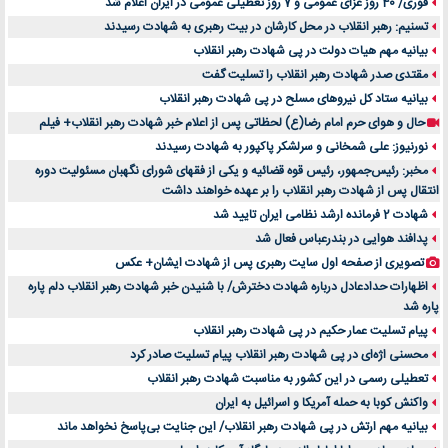
فوری/ 40 روز عزای عمومی و 7 روز تعطیلی عمومی در ایران اعلام شد
تسنیم: رهبر انقلاب در محل کارشان در بیت رهبری به شهادت رسیدند
بیانیه مهم هیات دولت در پی شهادت رهبر انقلاب
مقتدی صدر شهادت رهبر انقلاب را تسلیت گفت
بیانیه ستاد کل نیروهای مسلح در پی شهادت رهبر انقلاب
حال و هوای حرم امام رضا(ع) لحظاتی پس از اعلام خبر شهادت رهبر انقلاب+ فیلم
نورنیوز: علی شمخانی و سرلشکر پاکپور به شهادت رسیدند
مخبر: رئیس‌جمهور، رئیس قوه ‌قضائیه و یکی از فقهای شورای نگهبان مسئولیت دوره
انتقال پس ‌از شهادت رهبر انقلاب را بر عهده خواهند داشت
شهادت 2 فرمانده ارشد نظامی ایران تایید شد
پدافند هوایی در بندرعباس فعال شد
تصویری از صفحه اول سایت رهبری پس از شهادت ایشان+ عکس
اظهارات حدادعادل درباره شهادت دخترش/ با شنیدن خبر شهادت رهبر انقلاب دلم پاره
پاره شد
پیام تسلیت عمار حکیم در پی شهادت رهبر انقلاب
محسنی اژه‌ای در پی شهادت رهبر انقلاب پیام تسلیت صادر کرد
تعطیلی رسمی در این کشور به مناسبت شهادت رهبر انقلاب
واکنش کوبا به حمله آمریکا و اسرائیل به ایران
بیانیه مهم ارتش در پی شهادت رهبر انقلاب/ این جنایت بی‌پاسخ نخواهد ماند