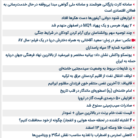
سامانه کارت بازرگانی هوشمند و سامانه ملی گواهی مبدا بی‌وقفه در حال خدمت‌رسانی به
فعالان اقتصادی است
ابزارهای شنود دولتی آیفون‌ها دست هکرها افتاد
2 پهپاد هرمس و یک پهپاد MQ9 در اصفهان منهدم شد
چند توصیه مهم روانشناسان برای آرام کردن کودکان در شرایط جنگی
عکس؛ سفر در زمان؛ سعید آقاخانی به همراه دخترش دریا در یک فیلم؛ سال 87
اطلاعیه شماره 14 سپاه پاسداران
یونسکو واکنش نشان داد؛ بیانیه مختصر و غیرمفید از بالاترین نهاد فرهنگی جهان درباره
حمله به ایران
رد شایعات مربوط به وضعیت سیدمجتبی خامنه‌ای
توقف انتقال نفت از اقلیم کردستان عراق به ترکیه
قالیباف: تا آخرین نفس منتقم خون فرزندان مظلوم ایرانیم
امام خامنه‌ای (ره) اسطوره‌ای ماندگار در قلب تاریخ
افزایش 50 درصدی قیمت گاز در اروپا
صادرات سیب‌زمینی ممنوع شد
قیمت نفت خام برنت در بالاترین میزان + نمودار
4 اشتباه کشنده در لحظه حمله هوایی و انفجار/ چگونه از خود محافظت کنیم؟
قیمت طلا وسکه امروز 13 اسفند
کاهش استرس و اضطراب با تغذیه مناسب؛ نقش امگا3 و ویتامین‌ها