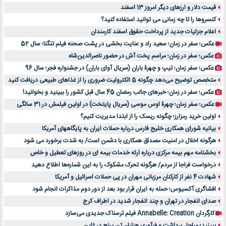
قیمت دلار و ارزهای دیگر امروز 13 اسفند
کنسروها را تا چه زمانی می توانید استفاده کنید؟
اعلام جزئیات جدید از پرداخت حقوق اسفند کارمندان
عکس؛ سفر در زمان؛ سعید راد و عنایت بخشی در پشت صحنه فیلم تنگنا؛ سال 52
عکس؛ سفر در زمان؛ مراسم پخت آش در حضور ناصرالدین‌شاه
عکس؛ سفر زمان؛ تیپ و چهرۀ باران (سریال آوای باران) در جشنواره فجر؛ سال 96
متخصص توضیح می‌دهد چگونه 5 الکترولیت ضروری را از غذاهای طبیعی دریافت کنید
عکس؛ سفر در زمان؛ خبرهای جالب رمضان 45 سال قبل کشور را ببینید و بخوانید!
عکس؛ سفر زمان؛ چهرۀ اوس موسی (سریال پایتخت) در اولین فیلمش در 31 سالگی
اولین خرید رمزارز؛ چگونه ریسک را از ابتدا مدیریت کنیم؟
بیانیه شورای همکاری خلیج فارس درباره حملات ایران به پایگاههای آمریکا
هرگونه اخلال در امنیت مصداق همکاری با دشمن است/ به شدت برخورد می شود
بخشنامه مهم بیمه مرکزی درباره ارئه خدمات بیمه ای در روزهای تعطیل و خاص
درخواست فراجا از مردم/ هرگونه تحرک مشکوک را به این شماره‌ها اطلاع دهید
شهادت 4 نفر از کارکنان مرزبانی مهران در پی حملات اسرائیل و آمریکا
افشاگری آکسیوس؛ حمله به ایران قرار بود بعد از دور دوم مذاکرات انجام شود
صدای انفجار در تهران و چند انفجار شدید در اطراف کرج
کارگردان Annabelle: Creation فیلم ترسناک جدیدی می‌سازد
ببینید؛ مراحل برداشت و فرآوری هزاران تن برنج در ژاپن