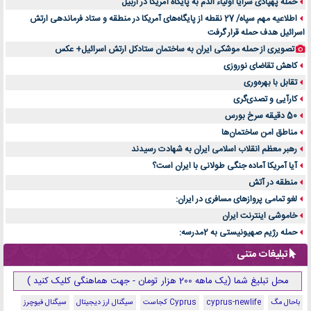
حمله پهپادی سرایا اولیاء الدم به پایگاه آمریکا در اربیل
اطلاعیه مهم سپاه/ 27 نقطه از پایگاه‌های آمریکا در منطقه و ستاد فرماندهی ارتش
اسرائیل هدف حمله قرار گرفت
تصویری از حمله موشکی ایران به ساختمان ستادکل ارتش اسرائیل+ عکس
کاهش تقاضای نوروزی
تقابل با بهره‌وری
کارآیی و تصدی‌گری
50 دقیقه سرخ بورس
مناطق امن ساختمان‌ها
رهبر معظم انقلاب اسلامی ایران به شهادت رسیدند
آیا آمریکا آماده جنگی طولانی با ایران است؟
منطقه در آتش
لغو تمامی پروازهای مسافری در ایران:
خاموشی اینترنت ایران
حمله رژیم صهیونیستی به 2مدرسه:
تبلیغات متنی
محل تبلیغ شما (یک ماهه 200 هزار تومان - جهت هماهنگی کلیک کنید )
باحال مگ
cyprus-newlife
Cyprus کجاست
سیگنال ارز دیجیتال
سیگنال فیوچرز