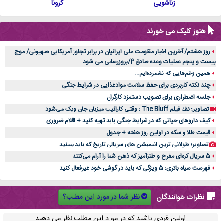
زناشویی
کرونا
هنوز کلیک می خورند
روز هشتم/ آخرین اخبار مقاومت ملی ایرانیان در برابر تجاوز آمریکایی صهیونی/ موج
بیست و پنجم عملیات وعده صادق 4/بروزرسانی می شود
همین زخم‌هایی که نشمرده‌ایم...
چند نکته کاربردی برای حفظ سلامت موادغذایی در شرایط جنگی
جلسه اضطراری برای تصویب دستمزد کارگران
تصاویر؛ نقد فیلم The Bluff ؛ وقتی کارائیب میزبان جان ویک می‌شود
کیف داروهای حیاتی که در شرایط جنگی باید تهیه کنید + اقلام ضروری
قیمت طلا و سکه در اولین روز هفته + جدول
تصاویر؛ طولانی ترین انیمیشن های سریالی تاریخ که باید ببینید
5 سریال کره‌ای مفرح و طنزآمیز که ذهن شما را آرام می‌کنند
فهرست سیاه باتری؛ 5 ویژگی که باید در گوشی خود غیرفعال کنید
نظر شما در مورد این مطلب؟
نظرات خوانندگان
اولین فردی باشید که در مورد این مطلب نظر می دهید