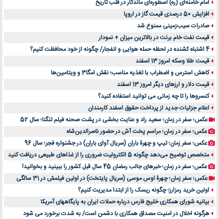
امام خامنه‌ای (ره) اسطوره‌ای ماندگار در قلب تاریخ
افزایش 50 درصدی قیمت گاز در اروپا
صادرات سیب‌زمینی ممنوع شد
قیمت نفت خام برنت در بالاترین میزان + نمودار
4 اشتباه کشنده در لحظه حمله هوایی و انفجار/ چگونه از خود محافظت کنیم؟
قیمت طلا وسکه امروز 13 اسفند
کاهش استرس و اضطراب با تغذیه مناسب؛ نقش امگا3 و ویتامین‌ها
قیمت دلار و ارزهای دیگر امروز 13 اسفند
کنسروها را تا چه زمانی می توانید استفاده کنید؟
اعلام جزئیات جدید از پرداخت حقوق اسفند کارمندان
عکس؛ سفر در زمان؛ سعید راد و عنایت بخشی در پشت صحنه فیلم تنگنا؛ سال 52
عکس؛ سفر در زمان؛ مراسم پخت آش در حضور ناصرالدین‌شاه
عکس؛ سفر زمان؛ تیپ و چهرۀ باران (سریال آوای باران) در جشنواره فجر؛ سال 96
متخصص توضیح می‌دهد چگونه 5 الکترولیت ضروری را از غذاهای طبیعی دریافت کنید
عکس؛ سفر در زمان؛ خبرهای جالب رمضان 45 سال قبل کشور را ببینید و بخوانید!
عکس؛ سفر زمان؛ چهرۀ اوس موسی (سریال پایتخت) در اولین فیلمش در 31 سالگی
اولین خرید رمزارز؛ چگونه ریسک را از ابتدا مدیریت کنیم؟
بیانیه شورای همکاری خلیج فارس درباره حملات ایران به پایگاههای آمریکا
هرگونه اخلال در امنیت مصداق همکاری با دشمن است/ به شدت برخورد می شود