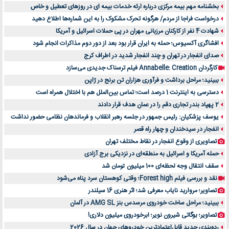
بخشنامه مهم بیمه مرکزی درباره ارئه خدمات بیمه ای در روزهای تعطیل و خاص
درخواست فراجا از مردم/ هرگونه تحرک مشکوک را به این شماره‌ها اطلاع دهید
شهادت 4 نفر از کارکنان مرزبانی مهران در پی حملات اسرائیل و آمریکا
افشاگری آکسیوس؛ حمله به ایران قرار بود بعد از دور دوم مذاکرات انجام شود
صدای انفجار در تهران و چند انفجار شدید در اطراف کرج
کارگردان Annabelle: Creation فیلم ترسناک جدیدی می‌سازد
ببینید؛ مراحل برداشت و فرآوری هزاران تن برنج در ژاپن
دسترسی به اینترنت 1 درصد است؛ تماس بین‌الملل هم با اختلال همراه است
2 پهپاد بندر تجاری دقم را در عمان هدف قرار دادند
یوسف پزشکیان: رئیس جمهور در جلسه رهبر انقلاب و فرماندهان نظامی حضور نداشت
انفجار در سیدخندان و چهار راه قصر
تصاویری از وقوع انفجار در نقاط مختلف تهران
حمله آمریکا و اسرائیل به منطقه‌ای در نزدیکی برج آزادی
سقف انتقال وجه لحظه‌ای 100 میلیون تومان شد
نقد و بررسی فیلم Forest high؛ وقتی کوهستان سرد پناه می‌شود
تصاویر؛ مروارید نایاب معرفی شد؛ اثر هنری 16 سیلندر
ببینید؛ مراحل ساخت خودروی مرسدس بنز AMG SL در آلمان
تصاویر؛ بوگاتی شیرون نویر؛ ابرخودروی میلیون دلاری!
رده‌بندی جدید قابل‌اعتمادترین خودروهای جهان در سال 2026