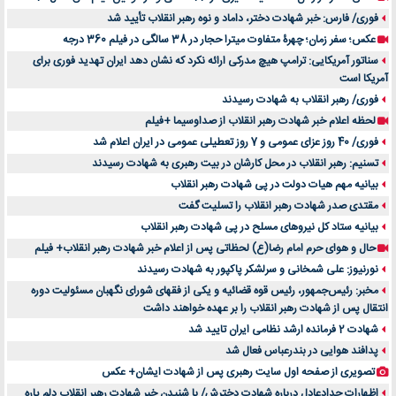
فوری/ فارس: خبر شهادت دختر، داماد و نوه رهبر انقلاب تأیید شد
عکس؛ سفر زمان؛ چهرۀ متفاوت میترا حجار در 38 سالگی در فیلم 360 درجه
سناتور آمریکایی: ترامپ هیچ مدرکی ارائه نکرد که نشان دهد ایران تهدید فوری برای
آمریکا است
فوری/ رهبر انقلاب به شهادت رسیدند
لحظه اعلام خبر شهادت رهبر انقلاب از صداوسیما +فیلم
فوری/ 40 روز عزای عمومی و 7 روز تعطیلی عمومی در ایران اعلام شد
تسنیم: رهبر انقلاب در محل کارشان در بیت رهبری به شهادت رسیدند
بیانیه مهم هیات دولت در پی شهادت رهبر انقلاب
مقتدی صدر شهادت رهبر انقلاب را تسلیت گفت
بیانیه ستاد کل نیروهای مسلح در پی شهادت رهبر انقلاب
حال و هوای حرم امام رضا(ع) لحظاتی پس از اعلام خبر شهادت رهبر انقلاب+ فیلم
نورنیوز: علی شمخانی و سرلشکر پاکپور به شهادت رسیدند
مخبر: رئیس‌جمهور، رئیس قوه ‌قضائیه و یکی از فقهای شورای نگهبان مسئولیت دوره
انتقال پس ‌از شهادت رهبر انقلاب را بر عهده خواهند داشت
شهادت 2 فرمانده ارشد نظامی ایران تایید شد
پدافند هوایی در بندرعباس فعال شد
تصویری از صفحه اول سایت رهبری پس از شهادت ایشان+ عکس
اظهارات حدادعادل درباره شهادت دخترش/ با شنیدن خبر شهادت رهبر انقلاب دلم پاره