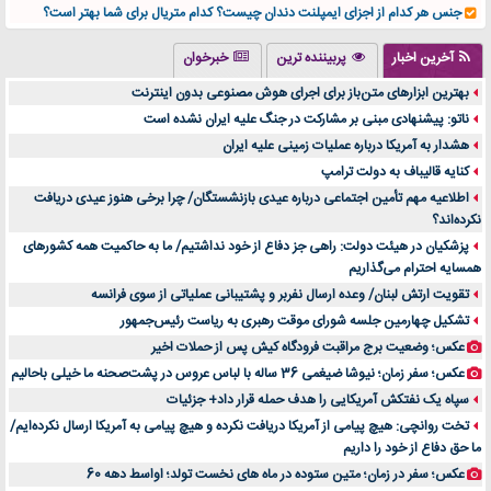
جنس هر کدام از اجزای ایمپلنت دندان چیست؟ کدام متریال برای شما بهتر است؟
تولید لیوان کاغذی یک کسب‌ و کار پر سود و رو‌ به‌ رشد در بازار ایران
آخرین اخبار
پربیننده ترین
خبرخوان
درد زانو بعد از تمرین با تردمیل؟ شاید مشکل از این انتخاب باشد
بهترین ابزارهای متن‌باز برای اجرای هوش مصنوعی بدون اینترنت
آینده موسیقی هم‌اکنون در اینجاست
ناتو: پیشنهادی مبنی بر مشارکت در جنگ علیه ایران نشده است
بهترین راه تبلیغات کلینیک زیبایی و افزایش مشتری کدام است؟
هشدار به آمریکا درباره عملیات زمینی علیه ایران
مقایسه قالب آسترا با وودمارت و فلت‌سام (فارسی)
کنایه قالیباف به دولت ترامپ
خرید سمعک کارکرده یا دست دوم | نکات مهم قبل از تصمیم‌گیری
اطلاعیه مهم تأمین اجتماعی درباره عیدی بازنشستگان/ چرا برخی هنوز عیدی دریافت
نکرده‌اند؟
خرید و فروش قطعات سرور دست دوم در ماهان شبکه ایرانیان
پزشکیان در هیئت دولت: راهی جز دفاع از خود نداشتیم/ ما به حاکمیت همه کشورهای
اهمیت انتخاب بهترین وکیل در سعادت آباد برای پرونده‌های حساس و کلان
همسایه احترام می‌گذاریم
۷ تاثیرات کامپیوتر در حوزه علوم زندگی و کاربردی
تقویت ارتش لبنان/ وعده ارسال نفربر و پشتیبانی عملیاتی از سوی فرانسه
لیفتراک صفر؛ راهنمای جامع خرید، قیمت و فروش در ایران
تشکیل چهارمین جلسه شورای موقت رهبری به ریاست رئیس‌جمهور
راهنمای جامع بهترین کفش ورزشی برای دویدن و استفاده روزمره | بررسی ۱۲ مدل برتر
عکس؛ وضعیت برج مراقبت فرودگاه کیش پس از حملات اخیر
عکس؛ سفر زمان؛ نیوشا ضیغمی 36 ساله با لباس عروس در پشت‌صحنه ما خیلی باحالیم
سپاه یک نفتکش آمریکایی را هدف حمله قرار داد+ جزئیات
تخت روانچی: هیچ پیامی از آمریکا دریافت نکرده و هیچ پیامی به آمریکا ارسال نکرده‌ایم/
ما حق دفاع از خود را داریم
عکس؛ سفر در زمان؛ متین ستوده در ماه های نخست تولد؛ اواسط دهه 60