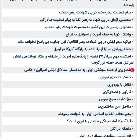
پاره شد
پیام تسلیت عمار حکیم در پی شهادت رهبر انقلاب
محسنی اژه‌ای در پی شهادت رهبر انقلاب پیام تسلیت صادر کرد
تعطیلی رسمی در این کشور به مناسبت شهادت رهبر انقلاب
واکنش کوبا به حمله آمریکا و اسرائیل به ایران
بیانیه مهم ارتش در پی شهادت رهبر انقلاب/ این جنایت بی‌پاسخ نخواهد ماند
حمله پهپادی سرایا اولیاء الدم به پایگاه آمریکا در اربیل
اطلاعیه مهم سپاه/ 27 نقطه از پایگاه‌های آمریکا در منطقه و ستاد فرماندهی ارتش
اسرائیل هدف حمله قرار گرفت
تصویری از حمله موشکی ایران به ساختمان ستادکل ارتش اسرائیل+ عکس
کاهش تقاضای نوروزی
تقابل با بهره‌وری
کارآیی و تصدی‌گری
50 دقیقه سرخ بورس
مناطق امن ساختمان‌ها
رهبر معظم انقلاب اسلامی ایران به شهادت رسیدند
آیا آمریکا آماده جنگی طولانی با ایران است؟
منطقه در آتش
لغو تمامی پروازهای مسافری در ایران: