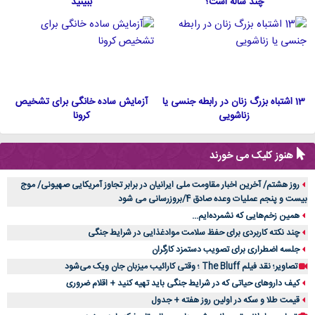
چند ساله است؟
ببینید
13 اشتباه بزرگ زنان در رابطه جنسی یا
آزمایش ساده خانگی برای تشخیص
زناشویی
کرونا
هنوز کلیک می خورند
روز هشتم/ آخرین اخبار مقاومت ملی ایرانیان در برابر تجاوز آمریکایی صهیونی/ موج
بیست و پنجم عملیات وعده صادق 4/بروزرسانی می شود
همین زخم‌هایی که نشمرده‌ایم...
چند نکته کاربردی برای حفظ سلامت موادغذایی در شرایط جنگی
جلسه اضطراری برای تصویب دستمزد کارگران
تصاویر؛ نقد فیلم The Bluff ؛ وقتی کارائیب میزبان جان ویک می‌شود
کیف داروهای حیاتی که در شرایط جنگی باید تهیه کنید + اقلام ضروری
قیمت طلا و سکه در اولین روز هفته + جدول