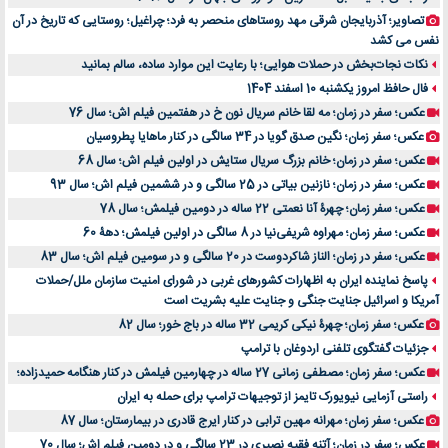
تصاویر؛ آذربایجان شرقی مهد روستاهای منحصر به فرد؛ چراغیل؛ روستایی که تاریخ در آن
نفس می کشد
نکات نجات‌بخش در حملات هوایی؛ با رعایت این موارد ساده، سالم بمانید
فال حافظ امروز یکشنبه 10 اسفند 1404
عکس؛ سفر در زمان؛ مه لقا خانم سریال نون خ در هفتمین فیلم اش؛ سال 76
عکس؛ سفر زمان؛ نگین صدق گویا در 34 سالگی در کنار ماهایا پطروسیان
عکس؛ سفر در زمان؛ خانم بزرگ سریال ستایش در اولین فیلم اش؛ سال 68
عکس؛ سفر در زمان؛ نازنین بیاتی در 25 سالگی و در ششمین فیلم اش؛ سال 93
عکس؛ سفر زمان؛ چهرۀ آنا نعمتی 22 ساله در دومین فیلمش؛ سال 78
عکس؛ سفر زمان؛ مهراوه شریفی‌نیا در 8 سالگی در اولین فیلمش؛ دهۀ 60
عکس؛ سفر در زمان؛ الناز شاکردوست در 20 سالگی و در سومین فیلم اش؛ سال 83
پاسخ نماینده ایران به اظهارات کشورهای غربی در شورای امنیت سازمان ملل/حملات
آمریکا و اسرائیل جنایت جنگی و جنایت علیه بشریت است
عکس؛ سفر زمان؛ چهرۀ نیکی کریمی 32 ساله در باج خور؛ سال 82
جزئیات گفتگوی تلفنی اردوغان با ترامپ
عکس؛ سفر زمان؛ مصطفی زمانی 27 ساله در چهارمین فیلمش در کنار هنگامه حمیدزاده؛
راستی آزمایی نیویورک تایمز از توجیهات ترامپ برای حمله به ایران
عکس؛ سفر زمان؛ مهرانه مهین ترابی در کنار ایرج قادری در بیمارستان؛ سال 87
عکس؛ سفر در زمان؛ آتنه فقیه نصیری در 23 سالگی و در دومین فیلم اش؛ سال 70