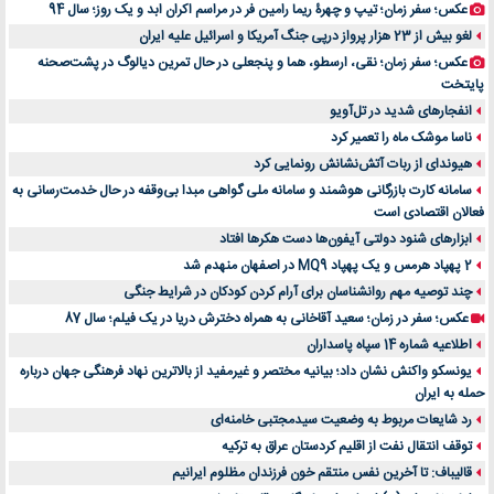
عکس؛ سفر زمان؛ تیپ و چهرۀ ریما رامین فر در مراسم اکران ابد و یک روز؛ سال 94
لغو بیش از 23 هزار پرواز درپی جنگ آمریکا و اسرائیل علیه ایران
عکس؛ سفر زمان؛ نقی، ارسطو، هما و پنجعلی در حال تمرین دیالوگ در پشت‌صحنه
پایتخت
انفجارهای شدید در تل‌آویو
ناسا موشک ماه را تعمیر کرد
هیوندای از ربات آتش‌نشانش رونمایی کرد
سامانه کارت بازرگانی هوشمند و سامانه ملی گواهی مبدا بی‌وقفه در حال خدمت‌رسانی به
فعالان اقتصادی است
ابزارهای شنود دولتی آیفون‌ها دست هکرها افتاد
2 پهپاد هرمس و یک پهپاد MQ9 در اصفهان منهدم شد
چند توصیه مهم روانشناسان برای آرام کردن کودکان در شرایط جنگی
عکس؛ سفر در زمان؛ سعید آقاخانی به همراه دخترش دریا در یک فیلم؛ سال 87
اطلاعیه شماره 14 سپاه پاسداران
یونسکو واکنش نشان داد؛ بیانیه مختصر و غیرمفید از بالاترین نهاد فرهنگی جهان درباره
حمله به ایران
رد شایعات مربوط به وضعیت سیدمجتبی خامنه‌ای
توقف انتقال نفت از اقلیم کردستان عراق به ترکیه
قالیباف: تا آخرین نفس منتقم خون فرزندان مظلوم ایرانیم