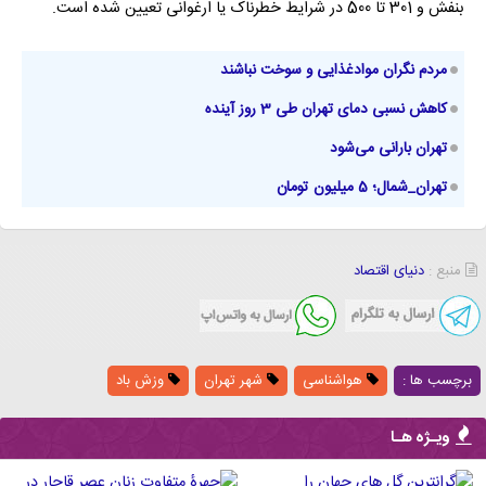
بنفش و 301 تا 500 در شرایط خطرناک یا ارغوانی تعیین شده است.
مردم نگران موادغذایی و سوخت نباشند
کاهش نسبی دمای تهران طی 3 روز آینده
تهران بارانی می‌شود
تهران_شمال؛ 5 میلیون تومان
منبع :
دنیای اقتصاد
برچسب ها :
هواشناسی
شهر تهران
وزش باد
ویـژه هـا