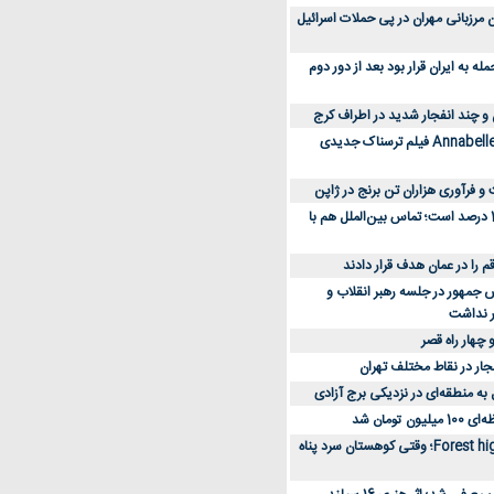
 کارکنان مرزبانی مهران در پی حملات اسرائیل
 به ایران قرار بود بعد از دور دوم
 و چند انفجار شدید در اطراف کرج
کارگردان Annabelle: Creation فیلم ترسناک جدیدی
 و فرآوری هزاران تن برنج در ژاپن
دسترسی به اینترنت 1 درصد است؛ تماس بین‌الملل هم با
جمهور در جلسه رهبر انقلاب و
ر نداشت
 چهار راه قصر
جار در نقاط مختلف تهران
 به منطقه‌ای در نزدیکی برج آزادی
تومان شد
نقد و بررسی فیلم Forest high؛ وقتی کوهستان سرد پناه