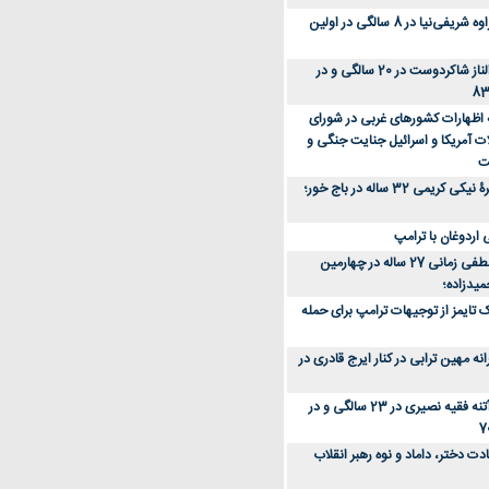
عکس؛ سفر زمان؛ مهراوه شریفی‌نیا در 8 سالگی در اولین
عکس؛ سفر در زمان؛ الناز شاکردوست در 20 سالگی و در
ه اظهارات کشورهای غربی در شورای
ت آمریکا و اسرائیل جنایت جنگی و
ت
عکس؛ سفر زمان؛ چهرۀ نیکی کریمی 32 ساله در باج خور؛
اردوغان با ترامپ
عکس؛ سفر زمان؛ مصطفی زمانی 27 ساله در چهارمین
میدزاده؛
 تایمز از توجیهات ترامپ برای حمله
ه مهین ترابی در کنار ایرج قادری در
عکس؛ سفر در زمان؛ آتنه فقیه نصیری در 23 سالگی و در
ت دختر، داماد و نوه رهبر انقلاب