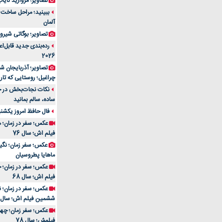
تصاویر؛ مروارید نایاب مع
آلمان
تصاویر؛ بوگاتی شیرون
رده‌بندی جدید قابل‌ا
2026
تصاویر؛ آذربایجان ش
چراغیل؛ روستایی که تا
نکات نجات‌بخش در حم
ساده، سالم بمانید
فال حافظ امروز یکشنبه 10 اسفند 4
عکس؛ سفر در زمان؛ م
فیلم اش؛ سال 76
ماهایا پطروسیان
عکس؛ سفر در زمان؛ خ
فیلم اش؛ سال 68
ششمین فیلم اش؛ سال 93
فیلمش؛ سال 78