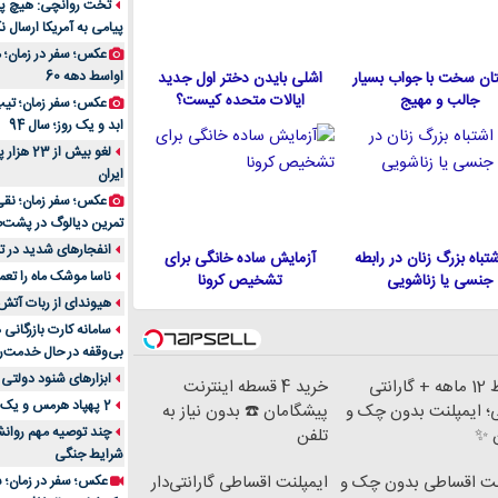
تخت روانچی: هیچ پیا
پیامی به آمریکا ارسال نک
راهنمای جامع بهتری
روزمره | بررسی ۱۲ مدل برتر
عکس؛ سفر در زمان؛ 
اواسط دهه 60
ان سخت با جواب بسیار
اشلی بایدن دختر اول جدید
جالب و مهیج
ایالات متحده كيست؟
عکس؛ سفر زمان؛ تیپ 
ابد و یک روز؛ سال 94
لغو بیش 
ایران
عکس؛ سفر زمان؛ نقی
تمرین دیالوگ در پشت‌
انفجارهای شدید در تل
 اشتباه بزرگ زنان در رابطه
آزمایش ساده خانگی برای
ناسا موشک ماه را تعمی
جنسی یا زناشویی
تشخیص کرونا
هیوندای از ربات آتش
سامانه کارت بازرگانی
بی‌وقفه در حال خدمت‌ر
ابزارهای شنود دولتی 
اقساط 12 ماهه + گارانتی
خرید 4 قسطه اینترنت
2 پهپاد هرمس و یک پهپاد MQ9 در اصفهان منهدم شد
؛ ایمپلنت بدون چک و
پیشگامان ☎️ بدون نیاز به
چند توصیه مهم روانشن
 ✨
تلفن
شرایط جنگی
نت اقساطی بدون چک و
ایمپلنت اقساطی گارانتی‌دار
عکس؛ سفر در زمان؛ س