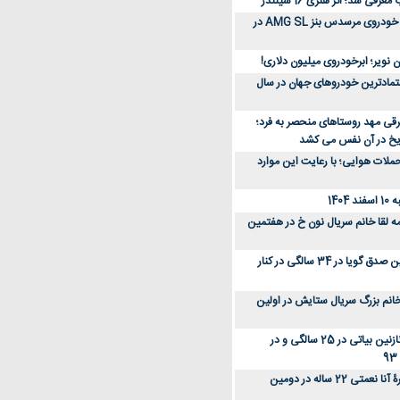
رفی شد؛ اثر هنری 16 سیلندر
ببینید؛ مراحل ساخت خودروی مرسدس بنز AMG SL در
 نویر؛ ابرخودروی میلیون دلاری!
عتمادترین خودروهای جهان در سال
رقی مهد روستاهای منحصر به فرد؛
ریخ در آن نفس می کشد
لات هوایی؛ با رعایت این موارد
140
ه لقا خانم سریال نون خ در هفتمین
عکس؛ سفر زمان؛ نگین صدق گویا در 34 سالگی در کنار
انم بزرگ سریال ستایش در اولین
عکس؛ سفر در زمان؛ نازنین بیاتی در 25 سالگی و در
عکس؛ سفر زمان؛ چهرۀ آنا نعمتی 22 ساله در دومین