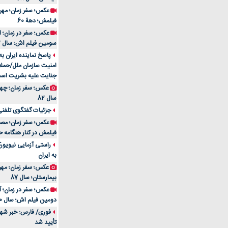
فیلمش؛ دهۀ 60
سومین فیلم اش؛ سال 83
پاسخ نماینده ایران ب
امنیت سازمان ملل/حملا
جنایت علیه بشریت اس
سال 82
جزئیات گفتگوی تلفنی 
فیلمش در کنار هنگامه ح
راستی آزمایی نیویورک
به ایران
عکس؛ سفر زمان؛ مهران
بیمارستان؛ سال 87
دومین فیلم اش؛ سال 70
فوری/ فارس: خبر شهاد
تأیید شد