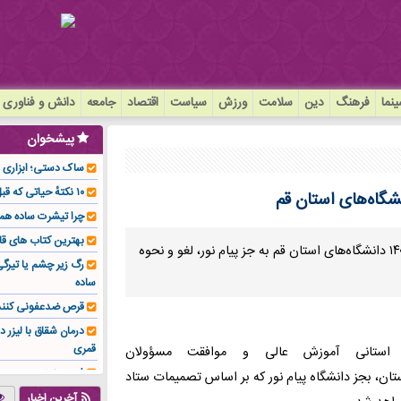
نما
فرهنگ
دین
سلامت
ورزش
سیاست
اقتصاد
جامعه
دانش و فناوری
پیشخوان
ساک دستی؛ ابزاری سا
۱۰ نکتهٔ حیاتی که قبل از کاشت ایمپلنت باید بدانید!
شگاه‌های استان قم
چرا تیشرت ساده هم
بهترین کتاب های قا
مهر : برگزاری حضوری امتحانات پایان ترم نیمه سال اول ۱۴۰۴_۱۴۰۵ دانشگاه‌های استان قم به جز پیام نور، لغو و نحوه
رگ زیر چشم یا تیر
ساده
قرص ضدعفونی کنند
درمان شقاق با لیزر د
قمری
 استانی آموزش عالی و موافقت مسؤولان
فوم صنعتی چیست و ا
ول 1405-1404 همه دانشگاه‌های استان، بجز دانشگاه پیام نور که بر اساس تصمیمات ستاد
تولیدکننده تهیه کرد؟
آخرین اخبار