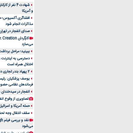
شهادت 4 نفر از
و آمریکا
افشاگری آکسیوس؛ حمله
مذاکرات انجام شود
صدای انفجار در تهران
می‌سازد
ببینید؛ مراحل برداشت
اختلال همراه است
2 پهپاد بندر تجاری دقم را در عمان هدف قرار دادند
یوسف پزشکیان: رئیس 
فرماندهان نظامی حضو
انفجار در سیدخندان و
تصاویری از وقوع انف
حمله آمریکا و اسرائیل
سقف انتقال وجه لحظه‌ای 100 میلیون 
می‌شود