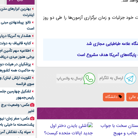
خواهد شد.
جنس هر کدام از اج
بهترین ابزارهای متن
متریال برای شما بهتر 
اینترنت
ات خود جزئیات و زمان برگزاری آزمون‌ها را طی دو روز
تولید لیوان کاغذی یک
ناتو: پیشنهادی مبنی 
بازار ایران
است
درد زانو بعد از تمری
هشدار به آمریکا دربار
انتخاب باشد
کنایه قالیباف به دول
گاه علامه طباطبایی مجازی شد
آینده موسیقی هم‌اک
اطلاعیه مهم تأمین اج
پایگاه‌های آمریکا هدف مشروع است
بهترین راه تبلیغات 
برخی هنوز عیدی دریافت 
است؟
پزشکیان در هیئت دول
به حاکمیت همه کشورهای
مقایسه قالب آسترا 
تقویت ارتش لبنان/ وع
خرید سمعک کارکرده 
سوی فرانسه
تصمیم‌گیری
تشکیل چهارمین جلسه
خرید و فروش قطعات
عالی
دانشگاه‌
رئیس‌جمهور
ایرانیان
عکس؛ وضعیت برج مر
اهمیت انتخاب بهتری
اخیر
پرونده‌های حساس و کل
۷ تاثیرات کامپیوتر در حوزه علوم زندگی و کاربردی
پشت‌صحنه ما خیلی باح
لیفتراک صفر؛ راهنم
سپاه یک نفتکش آمریک
ایران