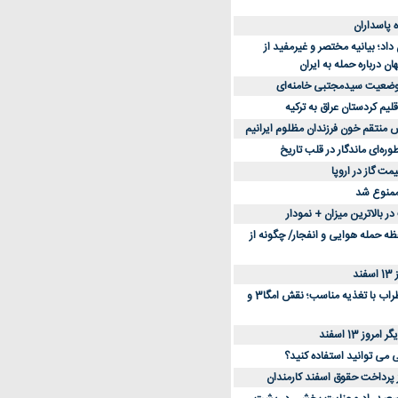
د؛ بیانیه مختصر و غیرمفید از
ان درباره حمله به ایران
 وضعیت سیدمجتبی خامنه‌ای
لیم کردستان عراق به ترکیه
س منتقم خون فرزندان مظلوم ایرانیم
طوره‌ای ماندگار در قلب تاریخ
ممنوع شد
 بالاترین میزان + نمودار
حظه حمله هوایی و انفجار/ چگونه از
د
کاهش استرس و اضطراب با تغذیه مناسب؛ نقش امگا3 و
وز 13 اسفند
ی می توانید استفاده کنید؟
ز پرداخت حقوق اسفند کارمندان