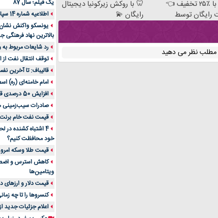
یک فیلم؛ سال 87
سفته با ٪۲۵ تخفیف 👈
🦷 با روکش زیرکونیا دیجیتال
 رایگان توسط
رایگان 💫
اطلاعیه شماره 14 سپاه پاسداران
صص
یونسکو واکنش نشان دا
بالاترین نهاد فرهنگی جه
رد شایعات مربوط به
ن مطلب نظر می دهید
توقف انتقال نفت از اق
قالیباف: تا آخرین نف
امام خامنه‌ای (ره) اس
افزایش 50 درصدی قیمت گاز در اروپا
صادرات سیب‌زمینی 
قیمت نفت خام برنت در
4 اشتباه کشنده در ل
خود محافظت کنیم؟
قیمت طلا وسکه امروز 13 اسفن
ویتامین‌ها
قیمت دلار و ارزهای دیگر امر
کنسروها را تا چه زمان
اعلام جزئیات جدید ا