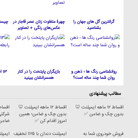
گرانترین گل های جهان را
چهرۀ متفاوت زنان عصر قاجار در
چیست
بشناسید
عکس‌های رنگی + تصاویر
روانشناسی رنگ ها ؛ ذهن و
بازیگران پایتخت را در کنار
13
روان شما چند ساله است؟
همسرانشان ببینید
مطالب پیشنهادی
اقساط ۱۲ ماهه ایمپلنت 🦷
اقساط ۱۲ ماهه ایمپلنت 🦷
بدون چک و ضامن ✅
بدون چک و ضامن؛ همین
شرکتی
امروز اقدام کن ✅
ضامن
فروش خودروی شما به
ایمپلنت دندان با ۲۵٪ تخفیف
ایمپل