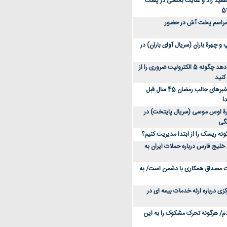
سعید راد و عنایت بخشی در پشت
 مراسم پخت آش در حضور
 چهرۀ باران (سریال آوای باران) در
متخصص توضیح می‌دهد چگونه 5 الکترولیت ضروری را از
کنید
عکس؛ سفر در زمان؛ خبرهای جالب رمضان 45 سال قبل
!
ۀ اوس موسی (سریال پایتخت) در
ونه ریسک را از ابتدا مدیریت کنیم؟
خلیج فارس درباره حملات ایران به
یت مصداق همکاری با دشمن است/ به
زی درباره ارئه خدمات بیمه ای در
دم/ هرگونه تحرک مشکوک را به این