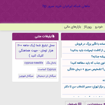
خودرو
رپورتاژ
بازارهای مالی
تبلیغات متنی
ده با تأثیر بزرگ در فروش
محل تبلیغ شما (یک ماهه 200
هزار تومان - جهت هماهنگی
کلیک کنید )
یشه جذابه؟
نون جذب که باید مطالعه کنید!
باحال مگ
cyprus-newlife
گی؟ تشخیص سریع + درمان خانگی
Cyprus کجاست
سیگنال ارز دیجیتال
سیگنال فیوچرز
ه
ر مرکز تهران؛ مسیر انتخاب من تا دکتر
ز کجا باید آن را مستقیم از
پربیننده ترین
خبرخوان