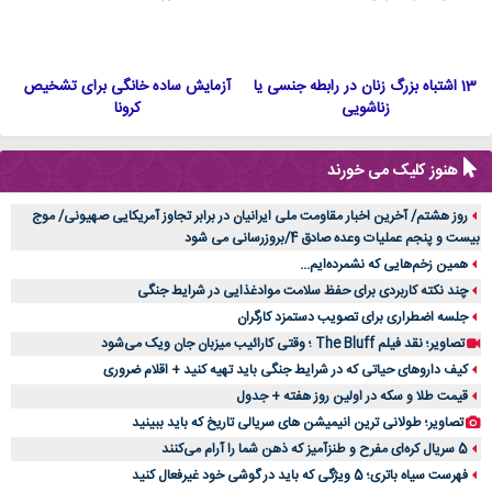
13 اشتباه بزرگ زنان در رابطه جنسی یا
آزمایش ساده خانگی برای تشخیص
زناشویی
کرونا
هنوز کلیک می خورند
روز هشتم/ آخرین اخبار مقاومت ملی ایرانیان در برابر تجاوز آمریکایی صهیونی/ موج
بیست و پنجم عملیات وعده صادق 4/بروزرسانی می شود
همین زخم‌هایی که نشمرده‌ایم...
چند نکته کاربردی برای حفظ سلامت موادغذایی در شرایط جنگی
جلسه اضطراری برای تصویب دستمزد کارگران
تصاویر؛ نقد فیلم The Bluff ؛ وقتی کارائیب میزبان جان ویک می‌شود
کیف داروهای حیاتی که در شرایط جنگی باید تهیه کنید + اقلام ضروری
قیمت طلا و سکه در اولین روز هفته + جدول
تصاویر؛ طولانی ترین انیمیشن های سریالی تاریخ که باید ببینید
5 سریال کره‌ای مفرح و طنزآمیز که ذهن شما را آرام می‌کنند
فهرست سیاه باتری؛ 5 ویژگی که باید در گوشی خود غیرفعال کنید