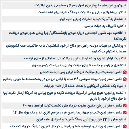
درد زانو بعد از تمرین با تردمیل؟ شاید مشکل از این انتخاب باشد
بهترین ابزارهای متن‌باز برای اجرای هوش مصنوعی بدون اینترنت
آینده موسیقی هم‌اکنون در اینجاست
ناتو: پیشنهادی مبنی بر مشارکت در جنگ علیه ایران نشده است
بهترین راه تبلیغات کلینیک زیبایی و افزایش مشتری کدام است؟
هشدار به آمریکا درباره عملیات زمینی علیه ایران
مقایسه قالب آسترا با وودمارت و فلت‌سام (فارسی)
کنایه قالیباف به دولت ترامپ
خرید سمعک کارکرده یا دست دوم | نکات مهم قبل از تصمیم‌گیری
اطلاعیه مهم تأمین اجتماعی درباره عیدی بازنشستگان/ چرا برخی هنوز عیدی دریافت
نکرده‌اند؟
خرید و فروش قطعات سرور دست دوم در ماهان شبکه ایرانیان
پزشکیان در هیئت دولت: راهی جز دفاع از خود نداشتیم/ ما به حاکمیت همه کشورهای
اهمیت انتخاب بهترین وکیل در سعادت آباد برای پرونده‌های حساس و کلان
همسایه احترام می‌گذاریم
۷ تاثیرات کامپیوتر در حوزه علوم زندگی و کاربردی
تقویت ارتش لبنان/ وعده ارسال نفربر و پشتیبانی عملیاتی از سوی فرانسه
لیفتراک صفر؛ راهنمای جامع خرید، قیمت و فروش در ایران
تشکیل چهارمین جلسه شورای موقت رهبری به ریاست رئیس‌جمهور
راهنمای جامع بهترین کفش ورزشی برای دویدن و استفاده روزمره | بررسی ۱۲ مدل برتر
عکس؛ وضعیت برج مراقبت فرودگاه کیش پس از حملات اخیر
عکس؛ سفر زمان؛ نیوشا ضیغمی 36 ساله با لباس عروس در پشت‌صحنه ما خیلی باحالیم
سپاه یک نفتکش آمریکایی را هدف حمله قرار داد+ جزئیات
تخت روانچی: هیچ پیامی از آمریکا دریافت نکرده و هیچ پیامی به آمریکا ارسال نکرده‌ایم/
ما حق دفاع از خود را داریم
عکس؛ سفر در زمان؛ متین ستوده در ماه های نخست تولد؛ اواسط دهه 60
عکس؛ سفر زمان؛ تیپ و چهرۀ ریما رامین فر در مراسم اکران ابد و یک روز؛ سال 94
لغو بیش از 23 هزار پرواز درپی جنگ آمریکا و اسرائیل علیه ایران
عکس؛ سفر زمان؛ نقی، ارسطو، هما و پنجعلی در حال تمرین دیالوگ در پشت‌صحنه