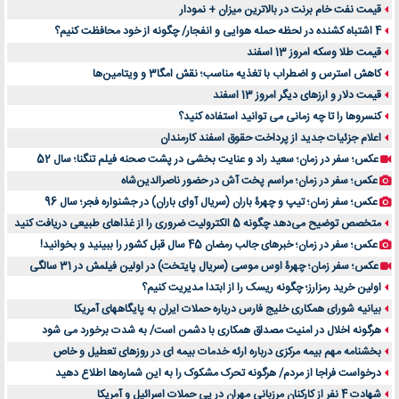
قیمت نفت خام برنت در بالاترین میزان + نمودار
4 اشتباه کشنده در لحظه حمله هوایی و انفجار/ چگونه از خود محافظت کنیم؟
قیمت طلا وسکه امروز 13 اسفند
کاهش استرس و اضطراب با تغذیه مناسب؛ نقش امگا3 و ویتامین‌ها
قیمت دلار و ارزهای دیگر امروز 13 اسفند
کنسروها را تا چه زمانی می توانید استفاده کنید؟
اعلام جزئیات جدید از پرداخت حقوق اسفند کارمندان
عکس؛ سفر در زمان؛ سعید راد و عنایت بخشی در پشت صحنه فیلم تنگنا؛ سال 52
عکس؛ سفر در زمان؛ مراسم پخت آش در حضور ناصرالدین‌شاه
عکس؛ سفر زمان؛ تیپ و چهرۀ باران (سریال آوای باران) در جشنواره فجر؛ سال 96
متخصص توضیح می‌دهد چگونه 5 الکترولیت ضروری را از غذاهای طبیعی دریافت کنید
عکس؛ سفر در زمان؛ خبرهای جالب رمضان 45 سال قبل کشور را ببینید و بخوانید!
عکس؛ سفر زمان؛ چهرۀ اوس موسی (سریال پایتخت) در اولین فیلمش در 31 سالگی
اولین خرید رمزارز؛ چگونه ریسک را از ابتدا مدیریت کنیم؟
بیانیه شورای همکاری خلیج فارس درباره حملات ایران به پایگاههای آمریکا
هرگونه اخلال در امنیت مصداق همکاری با دشمن است/ به شدت برخورد می شود
بخشنامه مهم بیمه مرکزی درباره ارئه خدمات بیمه ای در روزهای تعطیل و خاص
درخواست فراجا از مردم/ هرگونه تحرک مشکوک را به این شماره‌ها اطلاع دهید
شهادت 4 نفر از کارکنان مرزبانی مهران در پی حملات اسرائیل و آمریکا