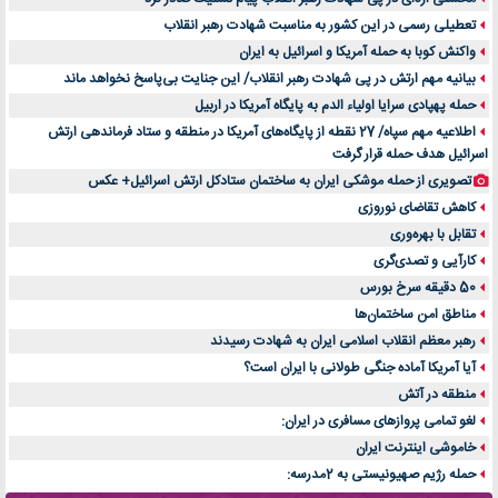
تعطیلی رسمی در این کشور به مناسبت شهادت رهبر انقلاب
واکنش کوبا به حمله آمریکا و اسرائیل به ایران
بیانیه مهم ارتش در پی شهادت رهبر انقلاب/ این جنایت بی‌پاسخ نخواهد ماند
حمله پهپادی سرایا اولیاء الدم به پایگاه آمریکا در اربیل
اطلاعیه مهم سپاه/ 27 نقطه از پایگاه‌های آمریکا در منطقه و ستاد فرماندهی ارتش
اسرائیل هدف حمله قرار گرفت
تصویری از حمله موشکی ایران به ساختمان ستادکل ارتش اسرائیل+ عکس
کاهش تقاضای نوروزی
تقابل با بهره‌وری
کارآیی و تصدی‌گری
50 دقیقه سرخ بورس
مناطق امن ساختمان‌ها
رهبر معظم انقلاب اسلامی ایران به شهادت رسیدند
آیا آمریکا آماده جنگی طولانی با ایران است؟
منطقه در آتش
لغو تمامی پروازهای مسافری در ایران:
خاموشی اینترنت ایران
حمله رژیم صهیونیستی به 2مدرسه: