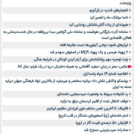
پایتخت
انفجارهای شدید در تل‌آویو
ناسا موشک ماه را تعمیر کرد
هیوندای از ربات آتش‌نشانش رونمایی کرد
سامانه کارت بازرگانی هوشمند و سامانه ملی گواهی مبدا بی‌وقفه در حال خدمت‌رسانی به
فعالان اقتصادی است
ابزارهای شنود دولتی آیفون‌ها دست هکرها افتاد
2 پهپاد هرمس و یک پهپاد MQ9 در اصفهان منهدم شد
چند توصیه مهم روانشناسان برای آرام کردن کودکان در شرایط جنگی
عکس؛ سفر در زمان؛ سعید آقاخانی به همراه دخترش دریا در یک فیلم؛ سال 87
اطلاعیه شماره 14 سپاه پاسداران
یونسکو واکنش نشان داد؛ بیانیه مختصر و غیرمفید از بالاترین نهاد فرهنگی جهان درباره
حمله به ایران
رد شایعات مربوط به وضعیت سیدمجتبی خامنه‌ای
توقف انتقال نفت از اقلیم کردستان عراق به ترکیه
قالیباف: تا آخرین نفس منتقم خون فرزندان مظلوم ایرانیم
امام خامنه‌ای (ره) اسطوره‌ای ماندگار در قلب تاریخ
افزایش 50 درصدی قیمت گاز در اروپا
صادرات سیب‌زمینی ممنوع شد