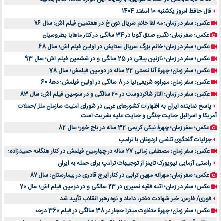
فال حافظ امروز یکشنبه 10 اسفند 1404
عکس؛ سفر در زمان؛ مه لقا خانم سریال نون خ در هفتمین فیلم اش؛ سال 76
عکس؛ سفر زمان؛ نگین صدق گویا در 34 سالگی در کنار ماهایا پطروسیان
عکس؛ سفر در زمان؛ خانم بزرگ سریال ستایش در اولین فیلم اش؛ سال 68
عکس؛ سفر در زمان؛ نازنین بیاتی در 25 سالگی و در ششمین فیلم اش؛ سال 93
عکس؛ سفر زمان؛ چهرۀ آنا نعمتی 22 ساله در دومین فیلمش؛ سال 78
عکس؛ سفر زمان؛ مهراوه شریفی‌نیا در 8 سالگی در اولین فیلمش؛ دهۀ 60
عکس؛ سفر در زمان؛ الناز شاکردوست در 20 سالگی و در سومین فیلم اش؛ سال 83
پاسخ نماینده ایران به اظهارات کشورهای غربی در شورای امنیت سازمان ملل/حملات
آمریکا و اسرائیل جنایت جنگی و جنایت علیه بشریت است
عکس؛ سفر زمان؛ چهرۀ نیکی کریمی 32 ساله در باج خور؛ سال 82
جزئیات گفتگوی تلفنی اردوغان با ترامپ
عکس؛ سفر زمان؛ مصطفی زمانی 27 ساله در چهارمین فیلمش در کنار هنگامه حمیدزاده؛
راستی آزمایی نیویورک تایمز از توجیهات ترامپ برای حمله به ایران
عکس؛ سفر زمان؛ مهرانه مهین ترابی در کنار ایرج قادری در بیمارستان؛ سال 87
عکس؛ سفر در زمان؛ آتنه فقیه نصیری در 23 سالگی و در دومین فیلم اش؛ سال 70
فوری/ فارس: خبر شهادت دختر، داماد و نوه رهبر انقلاب تأیید شد
عکس؛ سفر زمان؛ چهرۀ متفاوت میترا حجار در 38 سالگی در فیلم 360 درجه