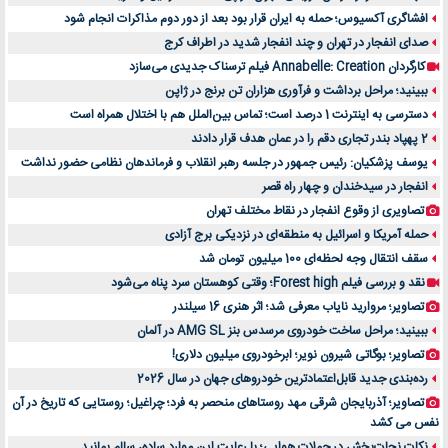
افشاگری آکسیوس؛ حمله به ایران قرار بود بعد از دور دوم مذاکرات انجام شود
صدای انفجار در تهران و چند انفجار شدید در اطراف کرج
کارگردان Annabelle: Creation فیلم ترسناک جدیدی می‌سازد
ببینید؛ مراحل برداشت و فرآوری هزاران تن برنج در ژاپن
دسترسی به اینترنت 1 درصد است؛ تماس بین‌الملل هم با اختلال همراه است
2 پهپاد بندر تجاری دقم را در عمان هدف قرار دادند
یوسف پزشکیان: رئیس جمهور در جلسه رهبر انقلاب و فرماندهان نظامی حضور نداشت
انفجار در سیدخندان و چهار راه قصر
تصاویری از وقوع انفجار در نقاط مختلف تهران
حمله آمریکا و اسرائیل به منطقه‌ای در نزدیکی برج آزادی
سقف انتقال وجه لحظه‌ای 100 میلیون تومان شد
نقد و بررسی فیلم Forest high؛ وقتی کوهستان سرد پناه می‌شود
تصاویر؛ مروارید نایاب معرفی شد؛ اثر هنری 16 سیلندر
ببینید؛ مراحل ساخت خودروی مرسدس بنز AMG SL در آلمان
تصاویر؛ بوگاتی شیرون نویر؛ ابرخودروی میلیون دلاری!
رده‌بندی جدید قابل‌اعتمادترین خودروهای جهان در سال 2026
تصاویر؛ آذربایجان شرقی مهد روستاهای منحصر به فرد؛ چراغیل؛ روستایی که تاریخ در آن
نفس می کشد
نکات نجات‌بخش در حملات هوایی؛ با رعایت این موارد ساده، سالم بمانید