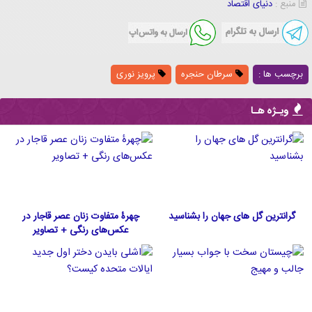
منبع :
دنیای اقتصاد
برچسب ها :
سرطان حنجره
پرویز نوری
ویـژه هـا
گرانترین گل های جهان را بشناسید
چهرۀ متفاوت زنان عصر قاجار در
عکس‌های رنگی + تصاویر