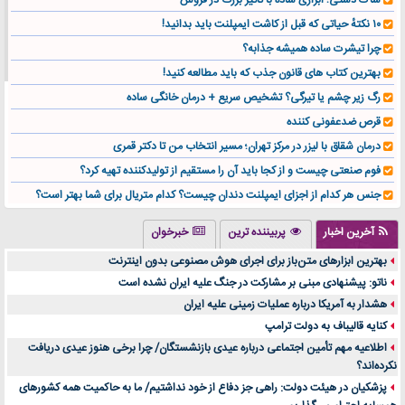
ساک دستی؛ ابزاری ساده با تأثیر بزرگ در فروش
۱۰ نکتهٔ حیاتی که قبل از کاشت ایمپلنت باید بدانید!
چرا تیشرت ساده همیشه جذابه؟
بهترین کتاب های قانون جذب که باید مطالعه کنید!
رگ زیر چشم یا تیرگی؟ تشخیص سریع + درمان خانگی ساده
قرص ضدعفونی کننده
درمان شقاق با لیزر در مرکز تهران؛ مسیر انتخاب من تا دکتر قمری
فوم صنعتی چیست و از کجا باید آن را مستقیم از تولیدکننده تهیه کرد؟
جنس هر کدام از اجزای ایمپلنت دندان چیست؟ کدام متریال برای شما بهتر است؟
تولید لیوان کاغذی یک کسب‌ و کار پر سود و رو‌ به‌ رشد در بازار ایران
آخرین اخبار
پربیننده ترین
خبرخوان
درد زانو بعد از تمرین با تردمیل؟ شاید مشکل از این انتخاب باشد
بهترین ابزارهای متن‌باز برای اجرای هوش مصنوعی بدون اینترنت
آینده موسیقی هم‌اکنون در اینجاست
ناتو: پیشنهادی مبنی بر مشارکت در جنگ علیه ایران نشده است
بهترین راه تبلیغات کلینیک زیبایی و افزایش مشتری کدام است؟
هشدار به آمریکا درباره عملیات زمینی علیه ایران
مقایسه قالب آسترا با وودمارت و فلت‌سام (فارسی)
کنایه قالیباف به دولت ترامپ
خرید سمعک کارکرده یا دست دوم | نکات مهم قبل از تصمیم‌گیری
اطلاعیه مهم تأمین اجتماعی درباره عیدی بازنشستگان/ چرا برخی هنوز عیدی دریافت
نکرده‌اند؟
خرید و فروش قطعات سرور دست دوم در ماهان شبکه ایرانیان
پزشکیان در هیئت دولت: راهی جز دفاع از خود نداشتیم/ ما به حاکمیت همه کشورهای
اهمیت انتخاب بهترین وکیل در سعادت آباد برای پرونده‌های حساس و کلان