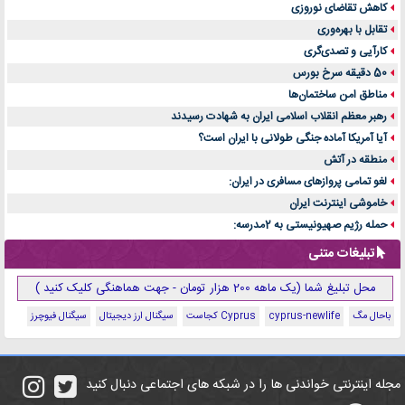
کاهش تقاضای نوروزی
تقابل با بهره‌وری
کارآیی و تصدی‌گری
50 دقیقه سرخ بورس
مناطق امن ساختمان‌ها
رهبر معظم انقلاب اسلامی ایران به شهادت رسیدند
آیا آمریکا آماده جنگی طولانی با ایران است؟
منطقه در آتش
لغو تمامی پروازهای مسافری در ایران:
خاموشی اینترنت ایران
حمله رژیم صهیونیستی به 2مدرسه:
تبلیغات متنی
محل تبلیغ شما (یک ماهه 200 هزار تومان - جهت هماهنگی کلیک کنید )
باحال مگ
cyprus-newlife
Cyprus کجاست
سیگنال ارز دیجیتال
سیگنال فیوچرز
مجله اینترنتی خواندنی ها را در شبکه های اجتماعی دنبال کنید