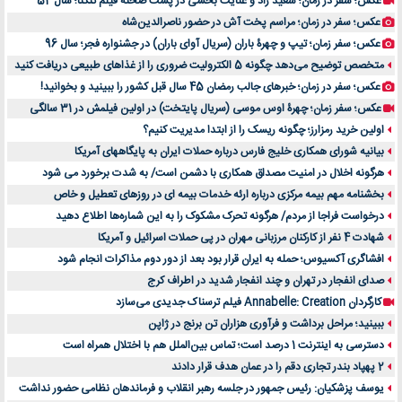
عکس؛ سفر در زمان؛ سعید راد و عنایت بخشی در پشت صحنه فیلم تنگنا؛ سال 52
عکس؛ سفر در زمان؛ مراسم پخت آش در حضور ناصرالدین‌شاه
عکس؛ سفر زمان؛ تیپ و چهرۀ باران (سریال آوای باران) در جشنواره فجر؛ سال 96
متخصص توضیح می‌دهد چگونه 5 الکترولیت ضروری را از غذاهای طبیعی دریافت کنید
عکس؛ سفر در زمان؛ خبرهای جالب رمضان 45 سال قبل کشور را ببینید و بخوانید!
عکس؛ سفر زمان؛ چهرۀ اوس موسی (سریال پایتخت) در اولین فیلمش در 31 سالگی
اولین خرید رمزارز؛ چگونه ریسک را از ابتدا مدیریت کنیم؟
بیانیه شورای همکاری خلیج فارس درباره حملات ایران به پایگاههای آمریکا
هرگونه اخلال در امنیت مصداق همکاری با دشمن است/ به شدت برخورد می شود
بخشنامه مهم بیمه مرکزی درباره ارئه خدمات بیمه ای در روزهای تعطیل و خاص
درخواست فراجا از مردم/ هرگونه تحرک مشکوک را به این شماره‌ها اطلاع دهید
شهادت 4 نفر از کارکنان مرزبانی مهران در پی حملات اسرائیل و آمریکا
افشاگری آکسیوس؛ حمله به ایران قرار بود بعد از دور دوم مذاکرات انجام شود
صدای انفجار در تهران و چند انفجار شدید در اطراف کرج
کارگردان Annabelle: Creation فیلم ترسناک جدیدی می‌سازد
ببینید؛ مراحل برداشت و فرآوری هزاران تن برنج در ژاپن
دسترسی به اینترنت 1 درصد است؛ تماس بین‌الملل هم با اختلال همراه است
2 پهپاد بندر تجاری دقم را در عمان هدف قرار دادند
یوسف پزشکیان: رئیس جمهور در جلسه رهبر انقلاب و فرماندهان نظامی حضور نداشت