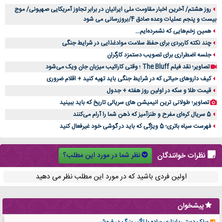
روز هشتم/ آخرین اخبار مقاومت ملی ایرانیان در برابر تجاوز آمریکایی صهیونی/ موج
بیست و پنجم عملیات وعده صادق 4/بروزرسانی می شود
همین زخم‌هایی که نشمرده‌ایم...
چند نکته کاربردی برای حفظ سلامت موادغذایی در شرایط جنگی
جلسه اضطراری برای تصویب دستمزد کارگران
تصاویر؛ نقد فیلم The Bluff ؛ وقتی کارائیب میزبان جان ویک می‌شود
کیف داروهای حیاتی که در شرایط جنگی باید تهیه کنید + اقلام ضروری
قیمت طلا و سکه در اولین روز هفته + جدول
تصاویر؛ طولانی ترین انیمیشن های سریالی تاریخ که باید ببینید
5 سریال کره‌ای مفرح و طنزآمیز که ذهن شما را آرام می‌کنند
فهرست سیاه باتری؛ 5 ویژگی که باید در گوشی خود غیرفعال کنید
نظر شما در مورد این مطلب؟
نظرات خوانندگان
اولین فردی باشید که در مورد این مطلب نظر می دهید
پیشخوان