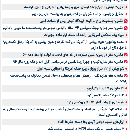
همسایه احترام می‌گذاریم
۷ تاثیرات کامپیوتر در حوزه علوم زندگی و کاربردی
تقویت ارتش لبنان/ وعده ارسال نفربر و پشتیبانی عملیاتی از سوی فرانسه
لیفتراک صفر؛ راهنمای جامع خرید، قیمت و فروش در ایران
تشکیل چهارمین جلسه شورای موقت رهبری به ریاست رئیس‌جمهور
راهنمای جامع بهترین کفش ورزشی برای دویدن و استفاده روزمره | بررسی ۱۲ مدل برتر
عکس؛ وضعیت برج مراقبت فرودگاه کیش پس از حملات اخیر
عکس؛ سفر زمان؛ نیوشا ضیغمی 36 ساله با لباس عروس در پشت‌صحنه ما خیلی باحالیم
سپاه یک نفتکش آمریکایی را هدف حمله قرار داد+ جزئیات
تخت روانچی: هیچ پیامی از آمریکا دریافت نکرده و هیچ پیامی به آمریکا ارسال نکرده‌ایم/
ما حق دفاع از خود را داریم
عکس؛ سفر در زمان؛ متین ستوده در ماه های نخست تولد؛ اواسط دهه 60
عکس؛ سفر زمان؛ تیپ و چهرۀ ریما رامین فر در مراسم اکران ابد و یک روز؛ سال 94
لغو بیش از 23 هزار پرواز درپی جنگ آمریکا و اسرائیل علیه ایران
عکس؛ سفر زمان؛ نقی، ارسطو، هما و پنجعلی در حال تمرین دیالوگ در پشت‌صحنه
پایتخت
انفجارهای شدید در تل‌آویو
ناسا موشک ماه را تعمیر کرد
هیوندای از ربات آتش‌نشانش رونمایی کرد
سامانه کارت بازرگانی هوشمند و سامانه ملی گواهی مبدا بی‌وقفه در حال خدمت‌رسانی به
فعالان اقتصادی است
ابزارهای شنود دولتی آیفون‌ها دست هکرها افتاد
2 پهپاد هرمس و یک پهپاد MQ9 در اصفهان منهدم شد