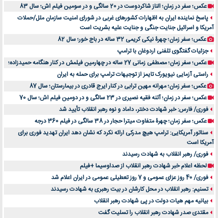
عکس؛ سفر در زمان؛ الناز شاکردوست در 20 سالگی و در سومین فیلم اش؛ سال 83
پاسخ نماینده ایران به اظهارات کشورهای غربی در شورای امنیت سازمان ملل/حملات
آمریکا و اسرائیل جنایت جنگی و جنایت علیه بشریت است
عکس؛ سفر زمان؛ چهرۀ نیکی کریمی 32 ساله در باج خور؛ سال 82
جزئیات گفتگوی تلفنی اردوغان با ترامپ
عکس؛ سفر زمان؛ مصطفی زمانی 27 ساله در چهارمین فیلمش در کنار هنگامه حمیدزاده؛
راستی آزمایی نیویورک تایمز از توجیهات ترامپ برای حمله به ایران
عکس؛ سفر زمان؛ مهرانه مهین ترابی در کنار ایرج قادری در بیمارستان؛ سال 87
عکس؛ سفر در زمان؛ آتنه فقیه نصیری در 23 سالگی و در دومین فیلم اش؛ سال 70
فوری/ فارس: خبر شهادت دختر، داماد و نوه رهبر انقلاب تأیید شد
عکس؛ سفر زمان؛ چهرۀ متفاوت میترا حجار در 38 سالگی در فیلم 360 درجه
سناتور آمریکایی: ترامپ هیچ مدرکی ارائه نکرد که نشان دهد ایران تهدید فوری برای
آمریکا است
فوری/ رهبر انقلاب به شهادت رسیدند
لحظه اعلام خبر شهادت رهبر انقلاب از صداوسیما +فیلم
فوری/ 40 روز عزای عمومی و 7 روز تعطیلی عمومی در ایران اعلام شد
تسنیم: رهبر انقلاب در محل کارشان در بیت رهبری به شهادت رسیدند
بیانیه مهم هیات دولت در پی شهادت رهبر انقلاب
مقتدی صدر شهادت رهبر انقلاب را تسلیت گفت