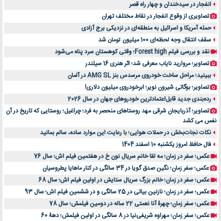
انفجار در سیدخندان و چهار راه قصر
تصاویری از وقوع انفجار در نقاط مختلف تهران
حمله آمریکا و اسرائیل به منطقه‌ای در نزدیکی برج آزادی
سقف انتقال وجه لحظه‌ای 100 میلیون تومان شد
نقد و بررسی فیلم Forest high؛ وقتی کوهستان سرد پناه می‌شود
تصاویر؛ مروارید نایاب معرفی شد؛ اثر هنری 16 سیلندر
ببینید؛ مراحل ساخت خودروی مرسدس بنز AMG SL در آلمان
تصاویر؛ بوگاتی شیرون نویر؛ ابرخودروی میلیون دلاری!
رده‌بندی جدید قابل‌اعتمادترین خودروهای جهان در سال 2026
تصاویر؛ آذربایجان شرقی مهد روستاهای منحصر به فرد؛ چراغیل؛ روستایی که تاریخ در آن
نفس می کشد
نکات نجات‌بخش در حملات هوایی؛ با رعایت این موارد ساده، سالم بمانید
فال حافظ امروز یکشنبه 10 اسفند 1404
عکس؛ سفر در زمان؛ مه لقا خانم سریال نون خ در هفتمین فیلم اش؛ سال 76
عکس؛ سفر زمان؛ نگین صدق گویا در 34 سالگی در کنار ماهایا پطروسیان
عکس؛ سفر در زمان؛ خانم بزرگ سریال ستایش در اولین فیلم اش؛ سال 68
عکس؛ سفر در زمان؛ نازنین بیاتی در 25 سالگی و در ششمین فیلم اش؛ سال 93
عکس؛ سفر زمان؛ چهرۀ آنا نعمتی 22 ساله در دومین فیلمش؛ سال 78
عکس؛ سفر زمان؛ مهراوه شریفی‌نیا در 8 سالگی در اولین فیلمش؛ دهۀ 60