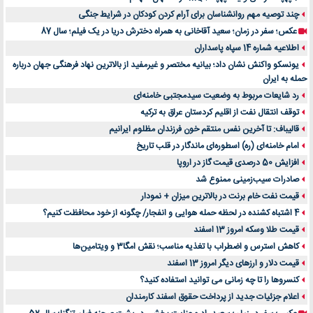
چند توصیه مهم روانشناسان برای آرام کردن کودکان در شرایط جنگی
عکس؛ سفر در زمان؛ سعید آقاخانی به همراه دخترش دریا در یک فیلم؛ سال 87
اطلاعیه شماره 14 سپاه پاسداران
یونسکو واکنش نشان داد؛ بیانیه مختصر و غیرمفید از بالاترین نهاد فرهنگی جهان درباره
حمله به ایران
رد شایعات مربوط به وضعیت سیدمجتبی خامنه‌ای
توقف انتقال نفت از اقلیم کردستان عراق به ترکیه
قالیباف: تا آخرین نفس منتقم خون فرزندان مظلوم ایرانیم
امام خامنه‌ای (ره) اسطوره‌ای ماندگار در قلب تاریخ
افزایش 50 درصدی قیمت گاز در اروپا
صادرات سیب‌زمینی ممنوع شد
قیمت نفت خام برنت در بالاترین میزان + نمودار
4 اشتباه کشنده در لحظه حمله هوایی و انفجار/ چگونه از خود محافظت کنیم؟
قیمت طلا وسکه امروز 13 اسفند
کاهش استرس و اضطراب با تغذیه مناسب؛ نقش امگا3 و ویتامین‌ها
قیمت دلار و ارزهای دیگر امروز 13 اسفند
کنسروها را تا چه زمانی می توانید استفاده کنید؟
اعلام جزئیات جدید از پرداخت حقوق اسفند کارمندان