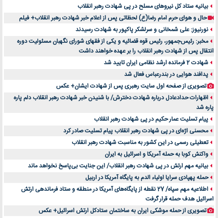
بیانیه ستاد کل نیروهای مسلح در پی شهادت رهبر انقلاب
حال و هوای حرم امام رضا(ع) لحظاتی پس از اعلام خبر شهادت رهبر انقلاب+ فیلم
نورنیوز: علی شمخانی و سرلشکر پاکپور به شهادت رسیدند
مخبر: رئیس‌جمهور، رئیس قوه ‌قضائیه و یکی از فقهای شورای نگهبان مسئولیت دوره
انتقال پس ‌از شهادت رهبر انقلاب را بر عهده خواهند داشت
شهادت 2 فرمانده ارشد نظامی ایران تایید شد
پدافند هوایی در بندرعباس فعال شد
تصویری از صفحه اول سایت رهبری پس از شهادت ایشان+ عکس
اظهارات حدادعادل درباره شهادت دخترش/ با شنیدن خبر شهادت رهبر انقلاب دلم پاره
پاره شد
پیام تسلیت عمار حکیم در پی شهادت رهبر انقلاب
محسنی اژه‌ای در پی شهادت رهبر انقلاب پیام تسلیت صادر کرد
تعطیلی رسمی در این کشور به مناسبت شهادت رهبر انقلاب
واکنش کوبا به حمله آمریکا و اسرائیل به ایران
بیانیه مهم ارتش در پی شهادت رهبر انقلاب/ این جنایت بی‌پاسخ نخواهد ماند
حمله پهپادی سرایا اولیاء الدم به پایگاه آمریکا در اربیل
اطلاعیه مهم سپاه/ 27 نقطه از پایگاه‌های آمریکا در منطقه و ستاد فرماندهی ارتش
اسرائیل هدف حمله قرار گرفت
تصویری از حمله موشکی ایران به ساختمان ستادکل ارتش اسرائیل+ عکس