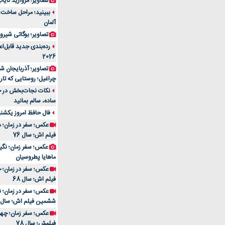
تصاویر؛ مروارید نایاب مع
آلمان
تصاویر؛ بوگاتی شیرون
رده‌بندی جدید قابل‌ا
2026
تصاویر؛ آذربایجان ش
چراغیل؛ روستایی که تا
نکات نجات‌بخش در حم
ساده، سالم بمانید
فال حافظ امروز یکشنبه 10 اسفند 4
عکس؛ سفر در زمان؛ م
فیلم اش؛ سال 76
ماهایا پطروسیان
عکس؛ سفر در زمان؛ خ
فیلم اش؛ سال 68
ششمین فیلم اش؛ سال 93
فیلمش؛ سال 78