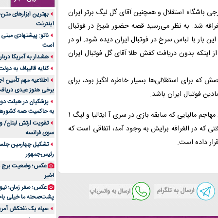
جنس هر کدام از اج
ی باشگاه استقلال و همچنین آقای گل لیگ برتر ایران
بهترین ابزارهای متن
متریال برای شما بهتر 
اینترنت
رافه شد. به نظر می‌رسید قصه حضور شیخ در فوتبال
تولید لیوان کاغذی یک
ناتو: پیشنهادی مبنی 
این بار با لباس سرخ در فوتبال ایران دیده شود. او در
بازار ایران
است
 از اینکه بدون دریافت کفش طلا آقای گل فوتبال ایران
درد زانو بعد از تمری
هشدار به آمریکا دربار
انتخاب باشد
کنایه قالیباف به دول
آینده موسیقی هم‌اک
اصش که برای استقلالی‌ها بسیار خاطره انگیز بود، برای
اطلاعیه مهم تأمین اج
بهترین راه تبلیغات 
برخی هنوز عیدی دریافت 
ادین فوتبال ایران باشد.
است؟
پزشکیان در هیئت دول
به حاکمیت همه کشورهای
مقایسه قالب آسترا 
اکنون یک فصل از آخرین حضور شیخ در مستطیل سبز گذشته و این مهاجم مالیایی که سابقه بازی در سری‌ آ ایتالیا و لیگ 1
تقویت ارتش لبنان/ وع
خرید سمعک کارکرده 
تی که در الغرافه برایش به وجود آمد، اتفاقی است که
سوی فرانسه
تصمیم‌گیری
تشکیل چهارمین جلسه
خرید و فروش قطعات
رئیس‌جمهور
ایرانیان
عکس؛ وضعیت برج مر
اهمیت انتخاب بهتری
اخیر
پرونده‌های حساس و کل
۷ تاثیرات کامپیوتر در حوزه علوم زندگی و کاربردی
پشت‌صحنه ما خیلی باح
لیفتراک صفر؛ راهنم
سپاه یک نفتکش آمریک
ایران