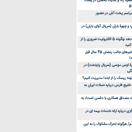
سعید راد و عنایت بخشی در پشت
 مراسم پخت آش در حضور
 چهرۀ باران (سریال آوای باران) در
متخصص توضیح می‌دهد چگونه 5 الکترولیت ضروری را از
کنید
عکس؛ سفر در زمان؛ خبرهای جالب رمضان 45 سال قبل
!
ۀ اوس موسی (سریال پایتخت) در
ونه ریسک را از ابتدا مدیریت کنیم؟
خلیج فارس درباره حملات ایران به
یت مصداق همکاری با دشمن است/ به
زی درباره ارئه خدمات بیمه ای در
دم/ هرگونه تحرک مشکوک را به این