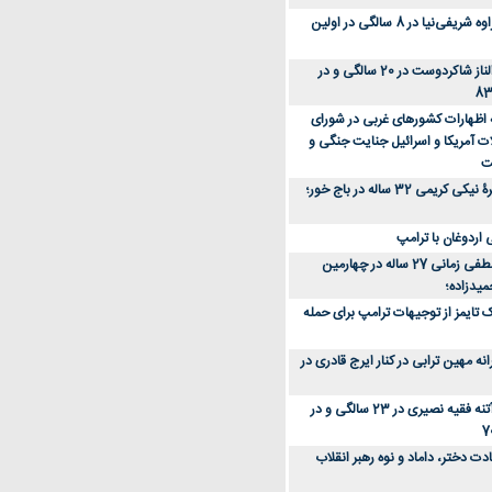
عکس؛ سفر زمان؛ مهراوه شریفی‌نیا در 8 سالگی در اولین
عکس؛ سفر در زمان؛ الناز شاکردوست در 20 سالگی و در
ه اظهارات کشورهای غربی در شورای
ت آمریکا و اسرائیل جنایت جنگی و
ت
عکس؛ سفر زمان؛ چهرۀ نیکی کریمی 32 ساله در باج خور؛
اردوغان با ترامپ
عکس؛ سفر زمان؛ مصطفی زمانی 27 ساله در چهارمین
میدزاده؛
 تایمز از توجیهات ترامپ برای حمله
ه مهین ترابی در کنار ایرج قادری در
عکس؛ سفر در زمان؛ آتنه فقیه نصیری در 23 سالگی و در
ت دختر، داماد و نوه رهبر انقلاب