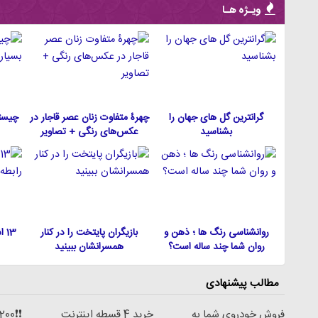
ویـژه هـا
گرانترین گل های جهان را
چهرۀ متفاوت زنان عصر قاجار در
چیست
بشناسید
عکس‌های رنگی + تصاویر
روانشناسی رنگ ها ؛ ذهن و
بازیگران پایتخت را در کنار
13
روان شما چند ساله است؟
همسرانشان ببینید
مطالب پیشنهادی
فروش خودروی شما به
خرید 4 قسطه اینترنت