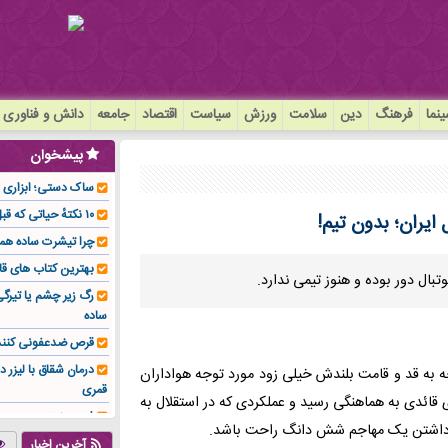
نما
فرهنگ
دین
سلامت
ورزش
سیاست
اقتصاد
جامعه
دانش و فناوری
پیشخوان
ساک دستی؛ ابزاری سا
۱۰ نکتهٔ حیاتی که قبل از کاشت ایمپلنت باید بدانید!
یران؛ بدون تیم!
چرا تیشرت ساده هم
بهترین کتاب های قا
بال دور بوده و هنوز تیمی ندارد.
رگ زیر چشم یا تیر
ساده
قرص ضدعفونی کنند
درمان شقاق با لیزر د
جه به قد و قامت بلندش خیلی زود مورد توجه هواداران
قمری
ی قائدی به هماهنگی رسید و عملکردی که در استقلال به
فوم صنعتی چیست و ا
ز داشتن یک مهاجم شش دانگ راحت باشد.
تولیدکننده تهیه کرد؟
آخرین اخبار