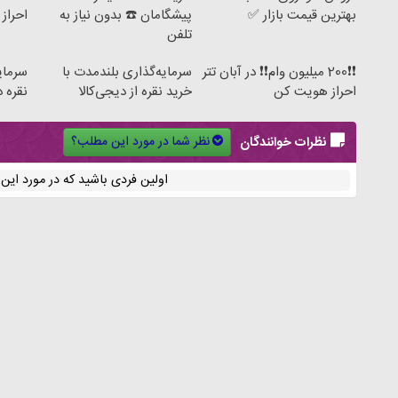
بهترین قیمت بازار ✅
پیشگامان ☎️ بدون نیاز به
احراز 
تلفن
❗❗200 میلیون وام❗❗ در آبان تتر
سرمایه‌گذاری بلندمدت با
سرمای
احراز هویت کن
خرید نقره از دیجی‌کالا
نقره د
نظر شما در مورد این مطلب؟
نظرات خوانندگان
اولین فردی باشید که در مورد ای