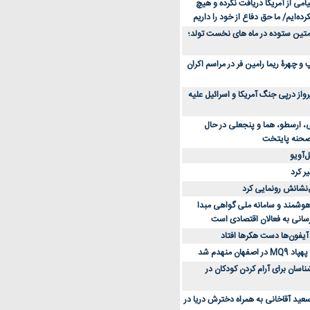
می از آمریکا دریافت نکرده و هیچ
رده‌ایم/ ما حق دفاع از خود را داریم
ن کفش ورزشی برای دویدن و استفاده
متین ستوده در ماه های نخست تولد؛
و چهرۀ ریما رامین فر در مراسم اکران
از 23 هزار پرواز درپی جنگ آمریکا و اسرائیل علیه
، ارسطو، هما و پنجعلی در حال
صحنه پایتخت
‌آویو
ر کرد
‌نشانش رونمایی کرد
 هوشمند و سامانه ملی گواهی مبدا
سانی به فعالان اقتصادی است
آیفون‌ها دست هکرها افتاد
اسان برای آرام کردن کودکان در
عید آقاخانی به همراه دخترش دریا در