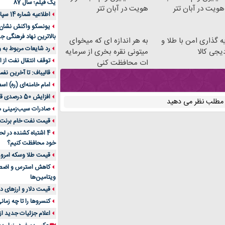
یک فیلم؛ سال 87
هویت در آبان تتر
هویت در آبان تتر
اطلاعیه شماره 14 سپاه پاسداران
یونسکو واکنش نشان دا
بالاترین نهاد فرهنگی جه
ه گذاری امن با طلا و
به هر اندازه ای که میخوای
رد شایعات مربوط به
یجی کالا
میتونی نقره بخری از سرمایه
توقف انتقال نفت از اق
ات محافظت کنی
قالیباف: تا آخرین نف
امام خامنه‌ای (ره) اس
افزایش 50 درصدی قیمت گاز در اروپا
ن مطلب نظر می دهید
صادرات سیب‌زمینی 
قیمت نفت خام برنت در
4 اشتباه کشنده در ل
خود محافظت کنیم؟
قیمت طلا وسکه امروز 13 اسفن
ویتامین‌ها
قیمت دلار و ارزهای دیگر امر
کنسروها را تا چه زمان
اعلام جزئیات جدید ا