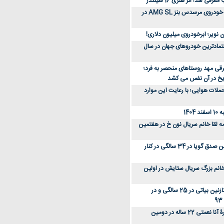
رفی شد؛ اثر هنری 16 سیلندر
ببینید؛ مراحل ساخت خودروی مرسدس بنز AMG SL در
 نویر؛ ابرخودروی میلیون دلاری!
عتمادترین خودروهای جهان در سال
رقی مهد روستاهای منحصر به فرد؛
ریخ در آن نفس می کشد
لات هوایی؛ با رعایت این موارد
140
ه لقا خانم سریال نون خ در هفتمین
عکس؛ سفر زمان؛ نگین صدق گویا در 34 سالگی در کنار
انم بزرگ سریال ستایش در اولین
عکس؛ سفر در زمان؛ نازنین بیاتی در 25 سالگی و در
عکس؛ سفر زمان؛ چهرۀ آنا نعمتی 22 ساله در دومین