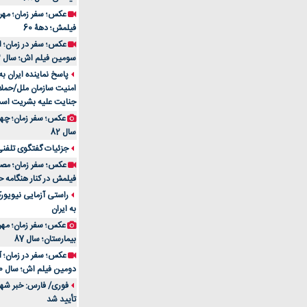
فیلمش؛ دهۀ 60
سومین فیلم اش؛ سال 83
پاسخ نماینده ایران ب
امنیت سازمان ملل/حملا
جنایت علیه بشریت اس
سال 82
جزئیات گفتگوی تلفنی 
فیلمش در کنار هنگامه ح
راستی آزمایی نیویورک
به ایران
عکس؛ سفر زمان؛ مهران
بیمارستان؛ سال 87
دومین فیلم اش؛ سال 70
فوری/ فارس: خبر شهاد
تأیید شد