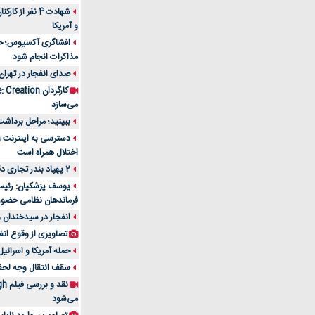
شهادت 4 نفر از
و آمریکا
افشاگری آکسیوس؛ حمله
مذاکرات انجام شود
صدای انفجار در تهران
می‌سازد
ببینید؛ مراحل برداشت
اختلال همراه است
2 پهپاد بندر تجاری دقم را در عمان هدف قرار دادند
یوسف پزشکیان: رئیس 
فرماندهان نظامی حضو
انفجار در سیدخندان و
تصاویری از وقوع انف
حمله آمریکا و اسرائیل
سقف انتقال وجه لحظه‌ای 100 میلیون 
می‌شود