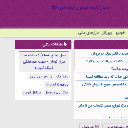
خودرو
رپورتاژ
بازارهای مالی
تبلیغات متنی
ده با تأثیر بزرگ در فروش
محل تبلیغ شما (یک ماهه 200
هزار تومان - جهت هماهنگی
کلیک کنید )
یشه جذابه؟
نون جذب که باید مطالعه کنید!
باحال مگ
cyprus-newlife
گی؟ تشخیص سریع + درمان خانگی
Cyprus کجاست
سیگنال ارز دیجیتال
سیگنال فیوچرز
ه
ر مرکز تهران؛ مسیر انتخاب من تا دکتر
ز کجا باید آن را مستقیم از
پربیننده ترین
خبرخوان