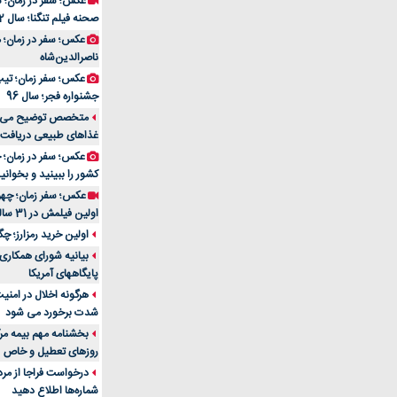
عکس؛ سفر در زمان؛ 
صحنه فیلم تنگنا؛ سال 52
عکس؛ سفر در زمان؛
ناصرالدین‌شاه
عکس؛ سفر زمان؛ تیپ و
جشنواره فجر؛ سال 96
غذاهای طبیعی دریافت 
کشور را ببینید و بخوانید
عکس؛ سفر زمان؛ چهر
اولین فیلمش در 31 سالگی
اولین خرید رمزارز؛ چگ
بیانیه شورای همکاری 
پایگاههای آمریکا
هرگونه اخلال در امن
شدت برخورد می شود
بخشنامه مهم بیمه مرک
روزهای تعطیل و خاص
درخواست فراجا از مر
شماره‌ها اطلاع دهید