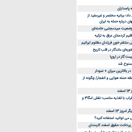
د؛ بیانیه مختصر و غیرمفید از
ان درباره حمله به ایران
 وضعیت سیدمجتبی خامنه‌ای
لیم کردستان عراق به ترکیه
س منتقم خون فرزندان مظلوم ایرانیم
طوره‌ای ماندگار در قلب تاریخ
ممنوع شد
 بالاترین میزان + نمودار
حظه حمله هوایی و انفجار/ چگونه از
د
کاهش استرس و اضطراب با تغذیه مناسب؛ نقش امگا3 و
وز 13 اسفند
ی می توانید استفاده کنید؟
ز پرداخت حقوق اسفند کارمندان