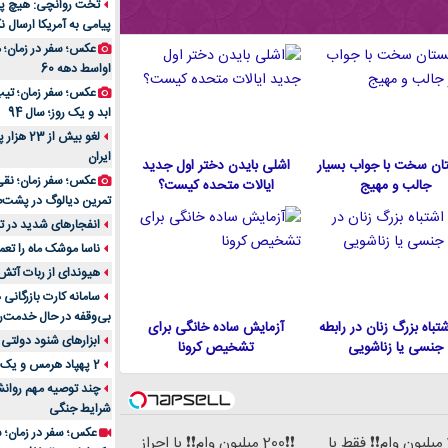
تخت روانچی: هیچ پیا
پیامی به آمریکا ارسال نک
راهنمای جامع بهتری
روزمره | بررسی ۱۲ مدل برتر
عکس؛ سفر در زمان؛ 
اواسط دهه 60
عکس؛ سفر زمان؛ تیپ 
ابد و یک روز؛ سال 94
لغو بیش 
ایران
ان سخت با جواب بسیار
اشلی بایدن دختر اول جدید
عکس؛ سفر زمان؛ نقی
جالب و مهیج
ایالات متحده كيست؟
تمرین دیالوگ در پشت‌
انفجارهای شدید در تل
ناسا موشک ماه را تعمی
هیوندای از ربات آتش
سامانه کارت بازرگانی
بی‌وقفه در حال خدمت‌ر
 اشتباه بزرگ زنان در رابطه
آزمایش ساده خانگی برای
ابزارهای شنود دولتی 
جنسی یا زناشویی
تشخیص کرونا
2 پهپاد هرمس و یک پهپاد MQ9 در اصفهان منهدم شد
چند توصیه مهم روانشن
شرایط جنگی
عکس؛ سفر در زمان؛ س
❗❗200 میلیون وام❗❗ فقط با
❗❗200 میلیون وام❗❗ با احراز