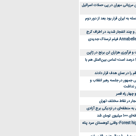
 کارکنان مرزبانی مهران در پی حملات اسرائیل
 به ایران قرار بود بعد از دور دوم
 و چند انفجار شدید در اطراف کرج
کارگردان Annabelle: Creation فیلم ترسناک جدیدی
 و فرآوری هزاران تن برنج در ژاپن
دسترسی به اینترنت 1 درصد است؛ تماس بین‌الملل هم با
جمهور در جلسه رهبر انقلاب و
ر نداشت
 چهار راه قصر
جار در نقاط مختلف تهران
 به منطقه‌ای در نزدیکی برج آزادی
تومان شد
نقد و بررسی فیلم Forest high؛ وقتی کوهستان سرد پناه