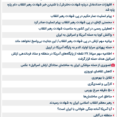
اظهارات حدادعادل درباره شهادت دخترش/ با شنیدن خبر شهادت رهبر انقلاب دلم پاره
پاره شد
پیام تسلیت عمار حکیم در پی شهادت رهبر انقلاب
محسنی اژه‌ای در پی شهادت رهبر انقلاب پیام تسلیت صادر کرد
تعطیلی رسمی در این کشور به مناسبت شهادت رهبر انقلاب
واکنش کوبا به حمله آمریکا و اسرائیل به ایران
بیانیه مهم ارتش در پی شهادت رهبر انقلاب/ این جنایت بی‌پاسخ نخواهد ماند
حمله پهپادی سرایا اولیاء الدم به پایگاه آمریکا در اربیل
اطلاعیه مهم سپاه/ 27 نقطه از پایگاه‌های آمریکا در منطقه و ستاد فرماندهی ارتش
اسرائیل هدف حمله قرار گرفت
تصویری از حمله موشکی ایران به ساختمان ستادکل ارتش اسرائیل+ عکس
کاهش تقاضای نوروزی
تقابل با بهره‌وری
کارآیی و تصدی‌گری
50 دقیقه سرخ بورس
مناطق امن ساختمان‌ها
رهبر معظم انقلاب اسلامی ایران به شهادت رسیدند
آیا آمریکا آماده جنگی طولانی با ایران است؟
منطقه در آتش