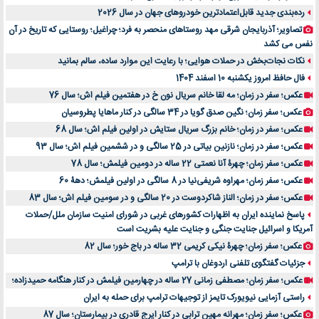
رده‌بندی جدید قابل‌اعتمادترین خودروهای جهان در سال 2026
تصاویر؛ آذربایجان شرقی مهد روستاهای منحصر به فرد؛ چراغیل؛ روستایی که تاریخ در آن
نفس می کشد
نکات نجات‌بخش در حملات هوایی؛ با رعایت این موارد ساده، سالم بمانید
فال حافظ امروز یکشنبه 10 اسفند 1404
عکس؛ سفر در زمان؛ مه لقا خانم سریال نون خ در هفتمین فیلم اش؛ سال 76
عکس؛ سفر زمان؛ نگین صدق گویا در 34 سالگی در کنار ماهایا پطروسیان
عکس؛ سفر در زمان؛ خانم بزرگ سریال ستایش در اولین فیلم اش؛ سال 68
عکس؛ سفر در زمان؛ نازنین بیاتی در 25 سالگی و در ششمین فیلم اش؛ سال 93
عکس؛ سفر زمان؛ چهرۀ آنا نعمتی 22 ساله در دومین فیلمش؛ سال 78
عکس؛ سفر زمان؛ مهراوه شریفی‌نیا در 8 سالگی در اولین فیلمش؛ دهۀ 60
عکس؛ سفر در زمان؛ الناز شاکردوست در 20 سالگی و در سومین فیلم اش؛ سال 83
پاسخ نماینده ایران به اظهارات کشورهای غربی در شورای امنیت سازمان ملل/حملات
آمریکا و اسرائیل جنایت جنگی و جنایت علیه بشریت است
عکس؛ سفر زمان؛ چهرۀ نیکی کریمی 32 ساله در باج خور؛ سال 82
جزئیات گفتگوی تلفنی اردوغان با ترامپ
عکس؛ سفر زمان؛ مصطفی زمانی 27 ساله در چهارمین فیلمش در کنار هنگامه حمیدزاده؛
راستی آزمایی نیویورک تایمز از توجیهات ترامپ برای حمله به ایران
عکس؛ سفر زمان؛ مهرانه مهین ترابی در کنار ایرج قادری در بیمارستان؛ سال 87