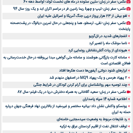
عکس؛ سفر در زمان؛ متین ستوده در ماه های نخست تولد؛ اواسط دهه 60
عکس؛ سفر زمان؛ تیپ و چهرۀ ریما رامین فر در مراسم اکران ابد و یک روز؛ سال 94
لغو بیش از 23 هزار پرواز درپی جنگ آمریکا و اسرائیل علیه ایران
عکس؛ سفر زمان؛ نقی، ارسطو، هما و پنجعلی در حال تمرین دیالوگ در پشت‌صحنه
پایتخت
انفجارهای شدید در تل‌آویو
ناسا موشک ماه را تعمیر کرد
هیوندای از ربات آتش‌نشانش رونمایی کرد
سامانه کارت بازرگانی هوشمند و سامانه ملی گواهی مبدا بی‌وقفه در حال خدمت‌رسانی به
فعالان اقتصادی است
ابزارهای شنود دولتی آیفون‌ها دست هکرها افتاد
2 پهپاد هرمس و یک پهپاد MQ9 در اصفهان منهدم شد
چند توصیه مهم روانشناسان برای آرام کردن کودکان در شرایط جنگی
عکس؛ سفر در زمان؛ سعید آقاخانی به همراه دخترش دریا در یک فیلم؛ سال 87
اطلاعیه شماره 14 سپاه پاسداران
یونسکو واکنش نشان داد؛ بیانیه مختصر و غیرمفید از بالاترین نهاد فرهنگی جهان درباره
حمله به ایران
رد شایعات مربوط به وضعیت سیدمجتبی خامنه‌ای
توقف انتقال نفت از اقلیم کردستان عراق به ترکیه