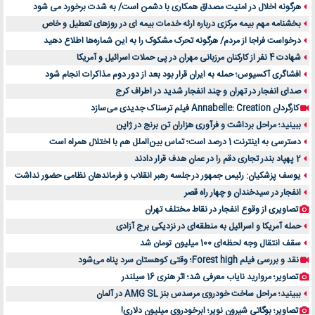
هرگونه اخلال در امنیت مصداق همکاری با دشمن است/ به شدت برخورد می شود
بخشنامه مهم بیمه مرکزی درباره ارئه خدمات بیمه ای در روزهای تعطیل و خاص
درخواست فراجا از مردم/ هرگونه تحرک مشکوک را به این شماره‌ها اطلاع دهید
شهادت 4 نفر از کارکنان مرزبانی مهران در پی حملات اسرائیل و آمریکا
افشاگری آکسیوس؛ حمله به ایران قرار بود بعد از دور دوم مذاکرات انجام شود
صدای انفجار در تهران و چند انفجار شدید در اطراف کرج
کارگردان Annabelle: Creation فیلم ترسناک جدیدی می‌سازد
ببینید؛ مراحل برداشت و فرآوری هزاران تن برنج در ژاپن
دسترسی به اینترنت 1 درصد است؛ تماس بین‌الملل هم با اختلال همراه است
2 پهپاد بندر تجاری دقم را در عمان هدف قرار دادند
یوسف پزشکیان: رئیس جمهور در جلسه رهبر انقلاب و فرماندهان نظامی حضور نداشت
انفجار در سیدخندان و چهار راه قصر
تصاویری از وقوع انفجار در نقاط مختلف تهران
حمله آمریکا و اسرائیل به منطقه‌ای در نزدیکی برج آزادی
سقف انتقال وجه لحظه‌ای 100 میلیون تومان شد
نقد و بررسی فیلم Forest high؛ وقتی کوهستان سرد پناه می‌شود
تصاویر؛ مروارید نایاب معرفی شد؛ اثر هنری 16 سیلندر
ببینید؛ مراحل ساخت خودروی مرسدس بنز AMG SL در آلمان
تصاویر؛ بوگاتی شیرون نویر؛ ابرخودروی میلیون دلاری!