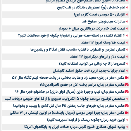
قالیباف: تا آخرین نفس منتقم خون فرزندان مظلوم ایرانیم
امام خامنه‌ای (ره) اسطوره‌ای ماندگار در قلب تاریخ
افزایش 50 درصدی قیمت گاز در اروپا
صادرات سیب‌زمینی ممنوع شد
قیمت نفت خام برنت در بالاترین میزان + نمودار
4 اشتباه کشنده در لحظه حمله هوایی و انفجار/ چگونه از خود محافظت کنیم؟
قیمت طلا وسکه امروز 13 اسفند
کاهش استرس و اضطراب با تغذیه مناسب؛ نقش امگا3 و ویتامین‌ها
قیمت دلار و ارزهای دیگر امروز 13 اسفند
کنسروها را تا چه زمانی می توانید استفاده کنید؟
اعلام جزئیات جدید از پرداخت حقوق اسفند کارمندان
عکس؛ سفر در زمان؛ سعید راد و عنایت بخشی در پشت صحنه فیلم تنگنا؛ سال 52
عکس؛ سفر در زمان؛ مراسم پخت آش در حضور ناصرالدین‌شاه
عکس؛ سفر زمان؛ تیپ و چهرۀ باران (سریال آوای باران) در جشنواره فجر؛ سال 96
متخصص توضیح می‌دهد چگونه 5 الکترولیت ضروری را از غذاهای طبیعی دریافت کنید
عکس؛ سفر در زمان؛ خبرهای جالب رمضان 45 سال قبل کشور را ببینید و بخوانید!
عکس؛ سفر زمان؛ چهرۀ اوس موسی (سریال پایتخت) در اولین فیلمش در 31 سالگی
اولین خرید رمزارز؛ چگونه ریسک را از ابتدا مدیریت کنیم؟
بیانیه شورای همکاری خلیج فارس درباره حملات ایران به پایگاههای آمریکا