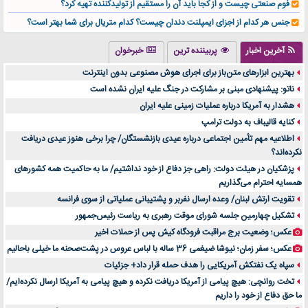
فوم صنعتی چیست و از کجا باید آن را مستقیم از تولیدکننده تهیه کرد؟
جنس هر کدام از اجزای ایمپلنت دندان چیست؟ کدام متریال برای شما بهتر است؟
تولید لیوان کاغذی یک کسب‌ و کار پر سود و رو‌ به‌ رشد در بازار ایران
آخرین اخبار
پربیننده ترین
خبرخوان
درد زانو بعد از تمرین با تردمیل؟ شاید مشکل از این انتخاب باشد
بهترین ابزارهای متن‌باز برای اجرای هوش مصنوعی بدون اینترنت
آینده موسیقی هم‌اکنون در اینجاست
ناتو: پیشنهادی مبنی بر مشارکت در جنگ علیه ایران نشده است
بهترین راه تبلیغات کلینیک زیبایی و افزایش مشتری کدام است؟
هشدار به آمریکا درباره عملیات زمینی علیه ایران
مقایسه قالب آسترا با وودمارت و فلت‌سام (فارسی)
کنایه قالیباف به دولت ترامپ
خرید سمعک کارکرده یا دست دوم | نکات مهم قبل از تصمیم‌گیری
اطلاعیه مهم تأمین اجتماعی درباره عیدی بازنشستگان/ چرا برخی هنوز عیدی دریافت
نکرده‌اند؟
خرید و فروش قطعات سرور دست دوم در ماهان شبکه ایرانیان
پزشکیان در هیئت دولت: راهی جز دفاع از خود نداشتیم/ ما به حاکمیت همه کشورهای
اهمیت انتخاب بهترین وکیل در سعادت آباد برای پرونده‌های حساس و کلان
همسایه احترام می‌گذاریم
۷ تاثیرات کامپیوتر در حوزه علوم زندگی و کاربردی
تقویت ارتش لبنان/ وعده ارسال نفربر و پشتیبانی عملیاتی از سوی فرانسه
لیفتراک صفر؛ راهنمای جامع خرید، قیمت و فروش در ایران
تشکیل چهارمین جلسه شورای موقت رهبری به ریاست رئیس‌جمهور
راهنمای جامع بهترین کفش ورزشی برای دویدن و استفاده روزمره | بررسی ۱۲ مدل برتر
عکس؛ وضعیت برج مراقبت فرودگاه کیش پس از حملات اخیر
عکس؛ سفر زمان؛ نیوشا ضیغمی 36 ساله با لباس عروس در پشت‌صحنه ما خیلی باحالیم
سپاه یک نفتکش آمریکایی را هدف حمله قرار داد+ جزئیات
تخت روانچی: هیچ پیامی از آمریکا دریافت نکرده و هیچ پیامی به آمریکا ارسال نکرده‌ایم/
ما حق دفاع از خود را داریم