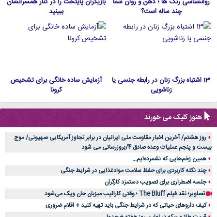
روانشناسی رنگ ها ؛ ذهن و روان شما
بازیگران پایتخت را در کنار همسرانشان
چند ساله است؟
ببینید
13 اشتباه بزرگ زنان در رابطه جنسی یا
آزمایش ساده خانگی برای تشخیص
زناشویی
کرونا
هنوز کلیک می خورند
روز هشتم/ آخرین اخبار مقاومت ملی ایرانیان در برابر تجاوز آمریکایی صهیونی/ موج
بیست و پنجم عملیات وعده صادق 4/بروزرسانی می شود
همین زخم‌هایی که نشمرده‌ایم...
چند نکته کاربردی برای حفظ سلامت موادغذایی در شرایط جنگی
جلسه اضطراری برای تصویب دستمزد کارگران
تصاویر؛ نقد فیلم The Bluff ؛ وقتی کارائیب میزبان جان ویک می‌شود
کیف داروهای حیاتی که در شرایط جنگی باید تهیه کنید + اقلام ضروری
قیمت طلا و سکه در اولین روز هفته + جدول