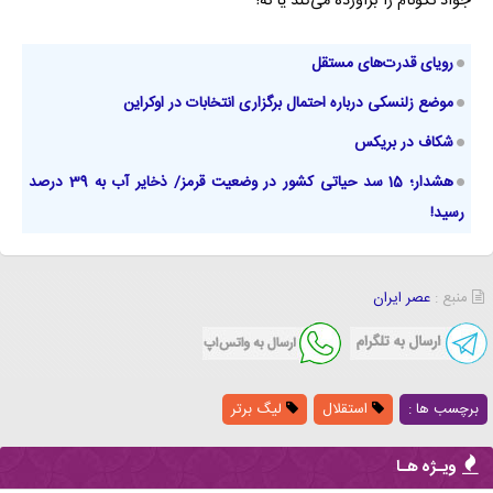
جواد نکونام را برآورده می‌کند یا نه!
رویای قدرت‌های مستقل
موضع زلنسکی درباره احتمال برگزاری انتخابات در اوکراین
شکاف در بریکس
هشدار؛ 15 سد حیاتی کشور در وضعیت قرمز/ ذخایر آب به 39 درصد
رسید!
منبع :
عصر ایران
برچسب ها :
استقلال
لیگ برتر
ویـژه هـا