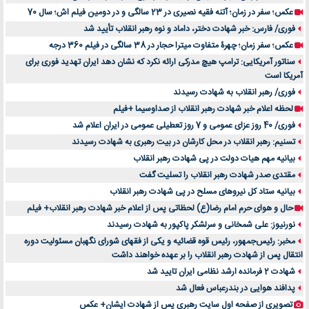
عکس؛ سفر در زمان؛ آتنه فقیه نصیری در 23 سالگی و در دومین فیلم اش؛ سال 70
فوری/ فارس: خبر شهادت دختر، داماد و نوه رهبر انقلاب تأیید شد
عکس؛ سفر زمان؛ چهرۀ متفاوت میترا حجار در 38 سالگی در فیلم 360 درجه
سناتور آمریکایی: ترامپ هیچ مدرکی ارائه نکرد که نشان دهد ایران تهدید فوری برای
آمریکا است
فوری/ رهبر انقلاب به شهادت رسیدند
لحظه اعلام خبر شهادت رهبر انقلاب از صداوسیما +فیلم
فوری/ 40 روز عزای عمومی و 7 روز تعطیلی عمومی در ایران اعلام شد
تسنیم: رهبر انقلاب در محل کارشان در بیت رهبری به شهادت رسیدند
بیانیه مهم هیات دولت در پی شهادت رهبر انقلاب
مقتدی صدر شهادت رهبر انقلاب را تسلیت گفت
بیانیه ستاد کل نیروهای مسلح در پی شهادت رهبر انقلاب
حال و هوای حرم امام رضا(ع) لحظاتی پس از اعلام خبر شهادت رهبر انقلاب+ فیلم
نورنیوز: علی شمخانی و سرلشکر پاکپور به شهادت رسیدند
مخبر: رئیس‌جمهور، رئیس قوه ‌قضائیه و یکی از فقهای شورای نگهبان مسئولیت دوره
انتقال پس ‌از شهادت رهبر انقلاب را بر عهده خواهند داشت
شهادت 2 فرمانده ارشد نظامی ایران تایید شد
پدافند هوایی در بندرعباس فعال شد
تصویری از صفحه اول سایت رهبری پس از شهادت ایشان+ عکس