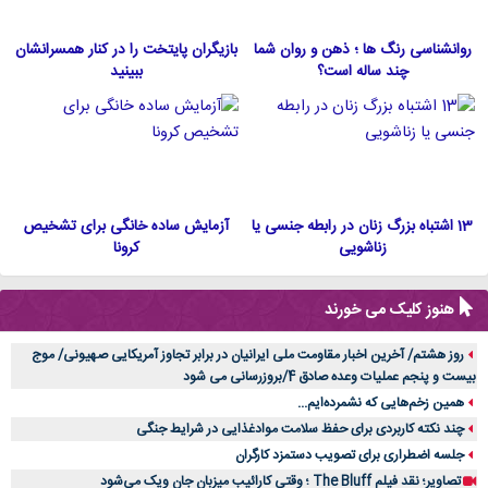
روانشناسی رنگ ها ؛ ذهن و روان شما
بازیگران پایتخت را در کنار همسرانشان
چند ساله است؟
ببینید
13 اشتباه بزرگ زنان در رابطه جنسی یا
آزمایش ساده خانگی برای تشخیص
زناشویی
کرونا
هنوز کلیک می خورند
روز هشتم/ آخرین اخبار مقاومت ملی ایرانیان در برابر تجاوز آمریکایی صهیونی/ موج
بیست و پنجم عملیات وعده صادق 4/بروزرسانی می شود
همین زخم‌هایی که نشمرده‌ایم...
چند نکته کاربردی برای حفظ سلامت موادغذایی در شرایط جنگی
جلسه اضطراری برای تصویب دستمزد کارگران
تصاویر؛ نقد فیلم The Bluff ؛ وقتی کارائیب میزبان جان ویک می‌شود