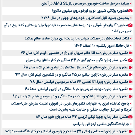
ببینید؛ مراحل ساخت خودروی مرسدس بنز AMG SL در آلمان
تصاویر؛ بوگاتی شیرون نویر؛ ابرخودروی میلیون دلاری!
رده‌بندی جدید قابل‌اعتمادترین خودروهای جهان در سال 2026
تصاویر؛ آذربایجان شرقی مهد روستاهای منحصر به فرد؛ چراغیل؛ روستایی که تاریخ در آن
نفس می کشد
نکات نجات‌بخش در حملات هوایی؛ با رعایت این موارد ساده، سالم بمانید
فال حافظ امروز یکشنبه 10 اسفند 1404
عکس؛ سفر در زمان؛ مه لقا خانم سریال نون خ در هفتمین فیلم اش؛ سال 76
عکس؛ سفر زمان؛ نگین صدق گویا در 34 سالگی در کنار ماهایا پطروسیان
عکس؛ سفر در زمان؛ خانم بزرگ سریال ستایش در اولین فیلم اش؛ سال 68
عکس؛ سفر در زمان؛ نازنین بیاتی در 25 سالگی و در ششمین فیلم اش؛ سال 93
عکس؛ سفر زمان؛ چهرۀ آنا نعمتی 22 ساله در دومین فیلمش؛ سال 78
عکس؛ سفر زمان؛ مهراوه شریفی‌نیا در 8 سالگی در اولین فیلمش؛ دهۀ 60
عکس؛ سفر در زمان؛ الناز شاکردوست در 20 سالگی و در سومین فیلم اش؛ سال 83
پاسخ نماینده ایران به اظهارات کشورهای غربی در شورای امنیت سازمان ملل/حملات
آمریکا و اسرائیل جنایت جنگی و جنایت علیه بشریت است
عکس؛ سفر زمان؛ چهرۀ نیکی کریمی 32 ساله در باج خور؛ سال 82
جزئیات گفتگوی تلفنی اردوغان با ترامپ
عکس؛ سفر زمان؛ مصطفی زمانی 27 ساله در چهارمین فیلمش در کنار هنگامه حمیدزاده؛