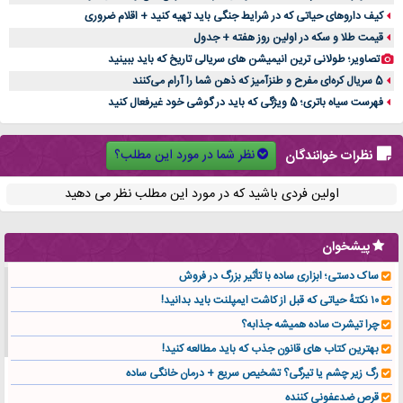
کیف داروهای حیاتی که در شرایط جنگی باید تهیه کنید + اقلام ضروری
قیمت طلا و سکه در اولین روز هفته + جدول
تصاویر؛ طولانی ترین انیمیشن های سریالی تاریخ که باید ببینید
5 سریال کره‌ای مفرح و طنزآمیز که ذهن شما را آرام می‌کنند
فهرست سیاه باتری؛ 5 ویژگی که باید در گوشی خود غیرفعال کنید
نظر شما در مورد این مطلب؟
نظرات خوانندگان
اولین فردی باشید که در مورد این مطلب نظر می دهید
پیشخوان
ساک دستی؛ ابزاری ساده با تأثیر بزرگ در فروش
۱۰ نکتهٔ حیاتی که قبل از کاشت ایمپلنت باید بدانید!
چرا تیشرت ساده همیشه جذابه؟
بهترین کتاب های قانون جذب که باید مطالعه کنید!
رگ زیر چشم یا تیرگی؟ تشخیص سریع + درمان خانگی ساده
قرص ضدعفونی کننده