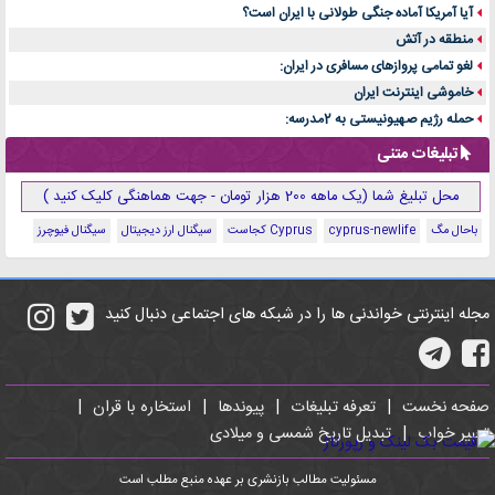
آیا آمریکا آماده جنگی طولانی با ایران است؟
منطقه در آتش
لغو تمامی پروازهای مسافری در ایران:
خاموشی اینترنت ایران
حمله رژیم صهیونیستی به 2مدرسه:
تبلیغات متنی
محل تبلیغ شما (یک ماهه 200 هزار تومان - جهت هماهنگی کلیک کنید )
باحال مگ
cyprus-newlife
Cyprus کجاست
سیگنال ارز دیجیتال
سیگنال فیوچرز
مجله اینترنتی خواندنی ها را در شبکه های اجتماعی دنبال کنید
صفحه نخست
|
تعرفه تبلیغات
|
پیوندها
|
استخاره با قران
|
تعبیر خواب
|
تبدیل تاریخ شمسی و میلادی
مسئولیت مطالب بازنشری بر عهده منبع مطلب است