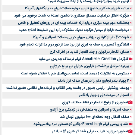
اولین خرید رمزارز؛ چگونه ریسک را از ابتدا مدیریت کنیم؟
بیانیه شورای همکاری خلیج فارس درباره حملات ایران به پایگاههای آمریکا
هرگونه اخلال در امنیت مصداق همکاری با دشمن است/ به شدت برخورد می شود
بخشنامه مهم بیمه مرکزی درباره ارئه خدمات بیمه ای در روزهای تعطیل و خاص
درخواست فراجا از مردم/ هرگونه تحرک مشکوک را به این شماره‌ها اطلاع دهید
شهادت 4 نفر از کارکنان مرزبانی مهران در پی حملات اسرائیل و آمریکا
افشاگری آکسیوس؛ حمله به ایران قرار بود بعد از دور دوم مذاکرات انجام شود
صدای انفجار در تهران و چند انفجار شدید در اطراف کرج
کارگردان Annabelle: Creation فیلم ترسناک جدیدی می‌سازد
ببینید؛ مراحل برداشت و فرآوری هزاران تن برنج در ژاپن
دسترسی به اینترنت 1 درصد است؛ تماس بین‌الملل هم با اختلال همراه است
2 پهپاد بندر تجاری دقم را در عمان هدف قرار دادند
یوسف پزشکیان: رئیس جمهور در جلسه رهبر انقلاب و فرماندهان نظامی حضور نداشت
انفجار در سیدخندان و چهار راه قصر
تصاویری از وقوع انفجار در نقاط مختلف تهران
حمله آمریکا و اسرائیل به منطقه‌ای در نزدیکی برج آزادی
سقف انتقال وجه لحظه‌ای 100 میلیون تومان شد
نقد و بررسی فیلم Forest high؛ وقتی کوهستان سرد پناه می‌شود
تصاویر؛ مروارید نایاب معرفی شد؛ اثر هنری 16 سیلندر