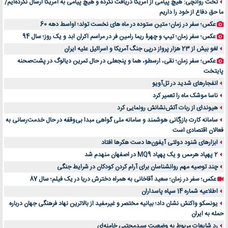
تخت روانچی: هیچ پیامی از آمریکا دریافت نکرده و هیچ پیامی به آمریکا ارسال نکرده‌ایم/
ما حق دفاع از خود را داریم
عکس؛ سفر در زمان؛ متین ستوده در ماه های نخست تولد؛ اواسط دهه 60
عکس؛ سفر زمان؛ تیپ و چهرۀ ریما رامین فر در مراسم اکران ابد و یک روز؛ سال 94
لغو بیش از 23 هزار پرواز درپی جنگ آمریکا و اسرائیل علیه ایران
عکس؛ سفر زمان؛ نقی، ارسطو، هما و پنجعلی در حال تمرین دیالوگ در پشت‌صحنه
پایتخت
انفجارهای شدید در تل‌آویو
ناسا موشک ماه را تعمیر کرد
هیوندای از ربات آتش‌نشانش رونمایی کرد
سامانه کارت بازرگانی هوشمند و سامانه ملی گواهی مبدا بی‌وقفه در حال خدمت‌رسانی به
فعالان اقتصادی است
ابزارهای شنود دولتی آیفون‌ها دست هکرها افتاد
2 پهپاد هرمس و یک پهپاد MQ9 در اصفهان منهدم شد
چند توصیه مهم روانشناسان برای آرام کردن کودکان در شرایط جنگی
عکس؛ سفر در زمان؛ سعید آقاخانی به همراه دخترش دریا در یک فیلم؛ سال 87
اطلاعیه شماره 14 سپاه پاسداران
یونسکو واکنش نشان داد؛ بیانیه مختصر و غیرمفید از بالاترین نهاد فرهنگی جهان درباره
حمله به ایران
رد شایعات مربوط به وضعیت سیدمجتبی خامنه‌ای