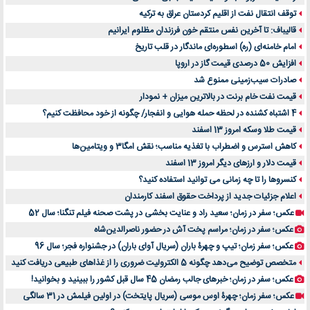
توقف انتقال نفت از اقلیم کردستان عراق به ترکیه
قالیباف: تا آخرین نفس منتقم خون فرزندان مظلوم ایرانیم
امام خامنه‌ای (ره) اسطوره‌ای ماندگار در قلب تاریخ
افزایش 50 درصدی قیمت گاز در اروپا
صادرات سیب‌زمینی ممنوع شد
قیمت نفت خام برنت در بالاترین میزان + نمودار
4 اشتباه کشنده در لحظه حمله هوایی و انفجار/ چگونه از خود محافظت کنیم؟
قیمت طلا وسکه امروز 13 اسفند
کاهش استرس و اضطراب با تغذیه مناسب؛ نقش امگا3 و ویتامین‌ها
قیمت دلار و ارزهای دیگر امروز 13 اسفند
کنسروها را تا چه زمانی می توانید استفاده کنید؟
اعلام جزئیات جدید از پرداخت حقوق اسفند کارمندان
عکس؛ سفر در زمان؛ سعید راد و عنایت بخشی در پشت صحنه فیلم تنگنا؛ سال 52
عکس؛ سفر در زمان؛ مراسم پخت آش در حضور ناصرالدین‌شاه
عکس؛ سفر زمان؛ تیپ و چهرۀ باران (سریال آوای باران) در جشنواره فجر؛ سال 96
متخصص توضیح می‌دهد چگونه 5 الکترولیت ضروری را از غذاهای طبیعی دریافت کنید
عکس؛ سفر در زمان؛ خبرهای جالب رمضان 45 سال قبل کشور را ببینید و بخوانید!
عکس؛ سفر زمان؛ چهرۀ اوس موسی (سریال پایتخت) در اولین فیلمش در 31 سالگی