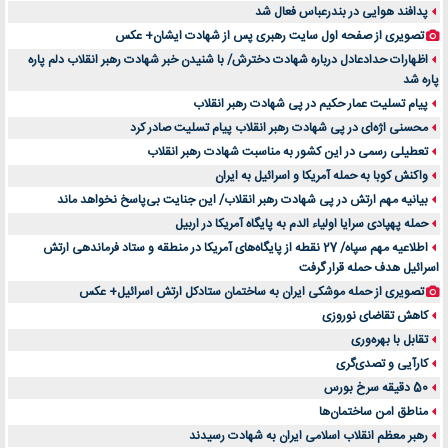
پدافند هوایی در بندرعباس فعال شد
تصویری از صفحه اول سایت رهبری پس از شهادت ایشان+ عکس
اظهارات حدادعادل درباره شهادت دخترش/ با شنیدن خبر شهادت رهبر انقلاب دلم پاره
پاره شد
پیام تسلیت عمار حکیم در پی شهادت رهبر انقلاب
محسنی اژه‌ای در پی شهادت رهبر انقلاب پیام تسلیت صادر کرد
تعطیلی رسمی در این کشور به مناسبت شهادت رهبر انقلاب
واکنش کوبا به حمله آمریکا و اسرائیل به ایران
بیانیه مهم ارتش در پی شهادت رهبر انقلاب/ این جنایت بی‌پاسخ نخواهد ماند
حمله پهپادی سرایا اولیاء الدم به پایگاه آمریکا در اربیل
اطلاعیه مهم سپاه/ 27 نقطه از پایگاه‌های آمریکا در منطقه و ستاد فرماندهی ارتش
اسرائیل هدف حمله قرار گرفت
تصویری از حمله موشکی ایران به ساختمان ستادکل ارتش اسرائیل+ عکس
کاهش تقاضای نوروزی
تقابل با بهره‌وری
کارآیی و تصدی‌گری
50 دقیقه سرخ بورس
مناطق امن ساختمان‌ها
رهبر معظم انقلاب اسلامی ایران به شهادت رسیدند