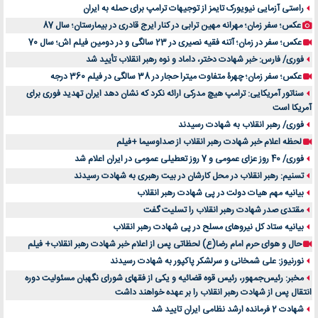
راستی آزمایی نیویورک تایمز از توجیهات ترامپ برای حمله به ایران
عکس؛ سفر زمان؛ مهرانه مهین ترابی در کنار ایرج قادری در بیمارستان؛ سال 87
عکس؛ سفر در زمان؛ آتنه فقیه نصیری در 23 سالگی و در دومین فیلم اش؛ سال 70
فوری/ فارس: خبر شهادت دختر، داماد و نوه رهبر انقلاب تأیید شد
عکس؛ سفر زمان؛ چهرۀ متفاوت میترا حجار در 38 سالگی در فیلم 360 درجه
سناتور آمریکایی: ترامپ هیچ مدرکی ارائه نکرد که نشان دهد ایران تهدید فوری برای
آمریکا است
فوری/ رهبر انقلاب به شهادت رسیدند
لحظه اعلام خبر شهادت رهبر انقلاب از صداوسیما +فیلم
فوری/ 40 روز عزای عمومی و 7 روز تعطیلی عمومی در ایران اعلام شد
تسنیم: رهبر انقلاب در محل کارشان در بیت رهبری به شهادت رسیدند
بیانیه مهم هیات دولت در پی شهادت رهبر انقلاب
مقتدی صدر شهادت رهبر انقلاب را تسلیت گفت
بیانیه ستاد کل نیروهای مسلح در پی شهادت رهبر انقلاب
حال و هوای حرم امام رضا(ع) لحظاتی پس از اعلام خبر شهادت رهبر انقلاب+ فیلم
نورنیوز: علی شمخانی و سرلشکر پاکپور به شهادت رسیدند
مخبر: رئیس‌جمهور، رئیس قوه ‌قضائیه و یکی از فقهای شورای نگهبان مسئولیت دوره
انتقال پس ‌از شهادت رهبر انقلاب را بر عهده خواهند داشت
شهادت 2 فرمانده ارشد نظامی ایران تایید شد