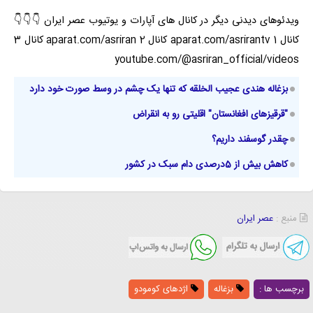
ویدئوهای دیدنی دیگر در کانال های آپارات و یوتیوب عصر ایران 👇👇👇
کانال 1
aparat.com/asrirantv
کانال 2
aparat.com/asriran
کانال 3
youtube.com/@asriran_official/videos
بزغاله هندی عجیب الخلقه که تنها یک چشم در وسط صورت خود دارد
"قرقیزهای افغانستان" اقلیتی رو به انقراض
چقدر گوسفند داریم؟
کاهش بیش از 5درصدی دام سبک در کشور
منبع :
عصر ایران
برچسب ها :
بزغاله
اژد‌های کومودو