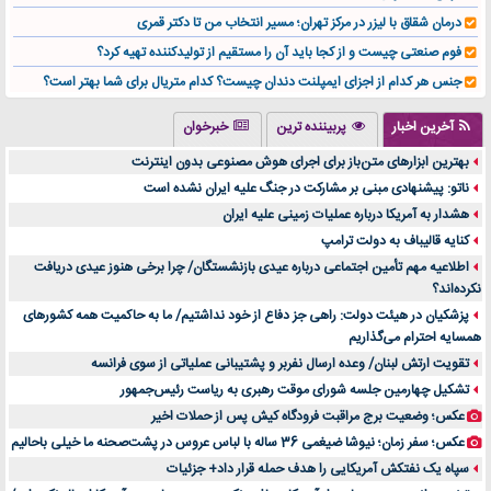
درمان شقاق با لیزر در مرکز تهران؛ مسیر انتخاب من تا دکتر قمری
فوم صنعتی چیست و از کجا باید آن را مستقیم از تولیدکننده تهیه کرد؟
جنس هر کدام از اجزای ایمپلنت دندان چیست؟ کدام متریال برای شما بهتر است؟
تولید لیوان کاغذی یک کسب‌ و کار پر سود و رو‌ به‌ رشد در بازار ایران
آخرین اخبار
پربیننده ترین
خبرخوان
درد زانو بعد از تمرین با تردمیل؟ شاید مشکل از این انتخاب باشد
بهترین ابزارهای متن‌باز برای اجرای هوش مصنوعی بدون اینترنت
آینده موسیقی هم‌اکنون در اینجاست
ناتو: پیشنهادی مبنی بر مشارکت در جنگ علیه ایران نشده است
بهترین راه تبلیغات کلینیک زیبایی و افزایش مشتری کدام است؟
هشدار به آمریکا درباره عملیات زمینی علیه ایران
مقایسه قالب آسترا با وودمارت و فلت‌سام (فارسی)
کنایه قالیباف به دولت ترامپ
خرید سمعک کارکرده یا دست دوم | نکات مهم قبل از تصمیم‌گیری
اطلاعیه مهم تأمین اجتماعی درباره عیدی بازنشستگان/ چرا برخی هنوز عیدی دریافت
نکرده‌اند؟
خرید و فروش قطعات سرور دست دوم در ماهان شبکه ایرانیان
پزشکیان در هیئت دولت: راهی جز دفاع از خود نداشتیم/ ما به حاکمیت همه کشورهای
اهمیت انتخاب بهترین وکیل در سعادت آباد برای پرونده‌های حساس و کلان
همسایه احترام می‌گذاریم
۷ تاثیرات کامپیوتر در حوزه علوم زندگی و کاربردی
تقویت ارتش لبنان/ وعده ارسال نفربر و پشتیبانی عملیاتی از سوی فرانسه
لیفتراک صفر؛ راهنمای جامع خرید، قیمت و فروش در ایران
تشکیل چهارمین جلسه شورای موقت رهبری به ریاست رئیس‌جمهور
راهنمای جامع بهترین کفش ورزشی برای دویدن و استفاده روزمره | بررسی ۱۲ مدل برتر
عکس؛ وضعیت برج مراقبت فرودگاه کیش پس از حملات اخیر
عکس؛ سفر زمان؛ نیوشا ضیغمی 36 ساله با لباس عروس در پشت‌صحنه ما خیلی باحالیم
سپاه یک نفتکش آمریکایی را هدف حمله قرار داد+ جزئیات