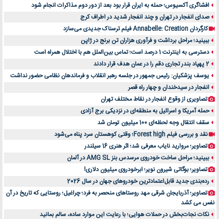
افشاگری آکسیوس؛ حمله به ایران قرار بود بعد از دور دوم مذاکرات انجام شود
صدای انفجار در تهران و چند انفجار شدید در اطراف کرج
کارگردان Annabelle: Creation فیلم ترسناک جدیدی می‌سازد
ببینید؛ مراحل برداشت و فرآوری هزاران تن برنج در ژاپن
دسترسی به اینترنت 1 درصد است؛ تماس بین‌الملل هم با اختلال همراه است
2 پهپاد بندر تجاری دقم را در عمان هدف قرار دادند
یوسف پزشکیان: رئیس جمهور در جلسه رهبر انقلاب و فرماندهان نظامی حضور نداشت
انفجار در سیدخندان و چهار راه قصر
تصاویری از وقوع انفجار در نقاط مختلف تهران
حمله آمریکا و اسرائیل به منطقه‌ای در نزدیکی برج آزادی
سقف انتقال وجه لحظه‌ای 100 میلیون تومان شد
نقد و بررسی فیلم Forest high؛ وقتی کوهستان سرد پناه می‌شود
تصاویر؛ مروارید نایاب معرفی شد؛ اثر هنری 16 سیلندر
ببینید؛ مراحل ساخت خودروی مرسدس بنز AMG SL در آلمان
تصاویر؛ بوگاتی شیرون نویر؛ ابرخودروی میلیون دلاری!
رده‌بندی جدید قابل‌اعتمادترین خودروهای جهان در سال 2026
تصاویر؛ آذربایجان شرقی مهد روستاهای منحصر به فرد؛ چراغیل؛ روستایی که تاریخ در آن
نفس می کشد
نکات نجات‌بخش در حملات هوایی؛ با رعایت این موارد ساده، سالم بمانید