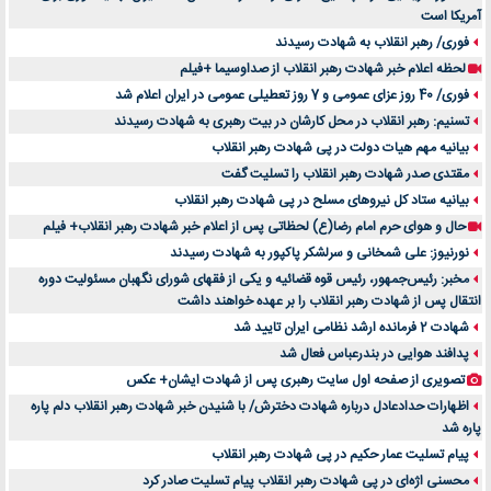
آمریکا است
فوری/ رهبر انقلاب به شهادت رسیدند
لحظه اعلام خبر شهادت رهبر انقلاب از صداوسیما +فیلم
فوری/ 40 روز عزای عمومی و 7 روز تعطیلی عمومی در ایران اعلام شد
تسنیم: رهبر انقلاب در محل کارشان در بیت رهبری به شهادت رسیدند
بیانیه مهم هیات دولت در پی شهادت رهبر انقلاب
مقتدی صدر شهادت رهبر انقلاب را تسلیت گفت
بیانیه ستاد کل نیروهای مسلح در پی شهادت رهبر انقلاب
حال و هوای حرم امام رضا(ع) لحظاتی پس از اعلام خبر شهادت رهبر انقلاب+ فیلم
نورنیوز: علی شمخانی و سرلشکر پاکپور به شهادت رسیدند
مخبر: رئیس‌جمهور، رئیس قوه ‌قضائیه و یکی از فقهای شورای نگهبان مسئولیت دوره
انتقال پس ‌از شهادت رهبر انقلاب را بر عهده خواهند داشت
شهادت 2 فرمانده ارشد نظامی ایران تایید شد
پدافند هوایی در بندرعباس فعال شد
تصویری از صفحه اول سایت رهبری پس از شهادت ایشان+ عکس
اظهارات حدادعادل درباره شهادت دخترش/ با شنیدن خبر شهادت رهبر انقلاب دلم پاره
پاره شد
پیام تسلیت عمار حکیم در پی شهادت رهبر انقلاب
محسنی اژه‌ای در پی شهادت رهبر انقلاب پیام تسلیت صادر کرد