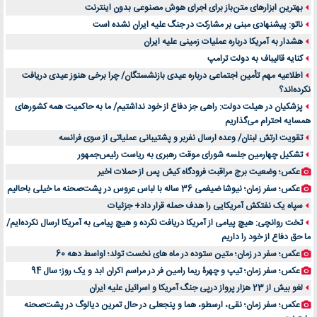
بهترین ابزارهای متن‌باز برای اجرای هوش مصنوعی بدون اینترنت
آینده موسیقی هم‌اکنون در اینجاست
ناتو: پیشنهادی مبنی بر مشارکت در جنگ علیه ایران نشده است
بهترین راه تبلیغات کلینیک زیبایی و افزایش مشتری کدام است؟
هشدار به آمریکا درباره عملیات زمینی علیه ایران
مقایسه قالب آسترا با وودمارت و فلت‌سام (فارسی)
کنایه قالیباف به دولت ترامپ
خرید سمعک کارکرده یا دست دوم | نکات مهم قبل از تصمیم‌گیری
اطلاعیه مهم تأمین اجتماعی درباره عیدی بازنشستگان/ چرا برخی هنوز عیدی دریافت
نکرده‌اند؟
خرید و فروش قطعات سرور دست دوم در ماهان شبکه ایرانیان
پزشکیان در هیئت دولت: راهی جز دفاع از خود نداشتیم/ ما به حاکمیت همه کشورهای
اهمیت انتخاب بهترین وکیل در سعادت آباد برای پرونده‌های حساس و کلان
همسایه احترام می‌گذاریم
۷ تاثیرات کامپیوتر در حوزه علوم زندگی و کاربردی
تقویت ارتش لبنان/ وعده ارسال نفربر و پشتیبانی عملیاتی از سوی فرانسه
لیفتراک صفر؛ راهنمای جامع خرید، قیمت و فروش در ایران
تشکیل چهارمین جلسه شورای موقت رهبری به ریاست رئیس‌جمهور
راهنمای جامع بهترین کفش ورزشی برای دویدن و استفاده روزمره | بررسی ۱۲ مدل برتر
عکس؛ وضعیت برج مراقبت فرودگاه کیش پس از حملات اخیر
عکس؛ سفر زمان؛ نیوشا ضیغمی 36 ساله با لباس عروس در پشت‌صحنه ما خیلی باحالیم
سپاه یک نفتکش آمریکایی را هدف حمله قرار داد+ جزئیات
تخت روانچی: هیچ پیامی از آمریکا دریافت نکرده و هیچ پیامی به آمریکا ارسال نکرده‌ایم/
ما حق دفاع از خود را داریم
عکس؛ سفر در زمان؛ متین ستوده در ماه های نخست تولد؛ اواسط دهه 60
عکس؛ سفر زمان؛ تیپ و چهرۀ ریما رامین فر در مراسم اکران ابد و یک روز؛ سال 94
لغو بیش از 23 هزار پرواز درپی جنگ آمریکا و اسرائیل علیه ایران
عکس؛ سفر زمان؛ نقی، ارسطو، هما و پنجعلی در حال تمرین دیالوگ در پشت‌صحنه