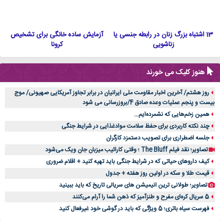
13 اشتباه بزرگ زنان در رابطه جنسی یا
آزمایش ساده خانگی برای تشخیص
زناشویی
کرونا
هنوز کلیک می خورند
روز هشتم/ آخرین اخبار مقاومت ملی ایرانیان در برابر تجاوز آمریکایی صهیونی/ موج
بیست و پنجم عملیات وعده صادق 4/بروزرسانی می شود
همین زخم‌هایی که نشمرده‌ایم...
چند نکته کاربردی برای حفظ سلامت موادغذایی در شرایط جنگی
جلسه اضطراری برای تصویب دستمزد کارگران
تصاویر؛ نقد فیلم The Bluff ؛ وقتی کارائیب میزبان جان ویک می‌شود
کیف داروهای حیاتی که در شرایط جنگی باید تهیه کنید + اقلام ضروری
قیمت طلا و سکه در اولین روز هفته + جدول
تصاویر؛ طولانی ترین انیمیشن های سریالی تاریخ که باید ببینید
5 سریال کره‌ای مفرح و طنزآمیز که ذهن شما را آرام می‌کنند
فهرست سیاه باتری؛ 5 ویژگی که باید در گوشی خود غیرفعال کنید