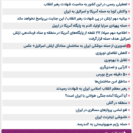
تعطیلی رسمی در این کشور به مناسبت شهادت رهبر انقلاب
واکنش کوبا به حمله آمریکا و اسرائیل به ایران
بیانیه مهم ارتش در پی شهادت رهبر انقلاب/ این جنایت بی‌پاسخ نخواهد ماند
حمله پهپادی سرایا اولیاء الدم به پایگاه آمریکا در اربیل
اطلاعیه مهم سپاه/ 27 نقطه از پایگاه‌های آمریکا در منطقه و ستاد فرماندهی ارتش
اسرائیل هدف حمله قرار گرفت
تصویری از حمله موشکی ایران به ساختمان ستادکل ارتش اسرائیل+ عکس
کاهش تقاضای نوروزی
تقابل با بهره‌وری
کارآیی و تصدی‌گری
50 دقیقه سرخ بورس
مناطق امن ساختمان‌ها
رهبر معظم انقلاب اسلامی ایران به شهادت رسیدند
آیا آمریکا آماده جنگی طولانی با ایران است؟
منطقه در آتش
لغو تمامی پروازهای مسافری در ایران:
خاموشی اینترنت ایران
حمله رژیم صهیونیستی به 2مدرسه: