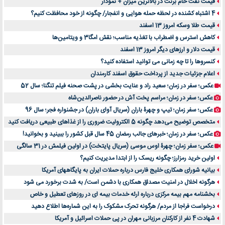
قیمت نفت خام برنت در بالاترین میزان + نمودار
4 اشتباه کشنده در لحظه حمله هوایی و انفجار/ چگونه از خود محافظت کنیم؟
قیمت طلا وسکه امروز 13 اسفند
کاهش استرس و اضطراب با تغذیه مناسب؛ نقش امگا3 و ویتامین‌ها
قیمت دلار و ارزهای دیگر امروز 13 اسفند
کنسروها را تا چه زمانی می توانید استفاده کنید؟
اعلام جزئیات جدید از پرداخت حقوق اسفند کارمندان
عکس؛ سفر در زمان؛ سعید راد و عنایت بخشی در پشت صحنه فیلم تنگنا؛ سال 52
عکس؛ سفر در زمان؛ مراسم پخت آش در حضور ناصرالدین‌شاه
عکس؛ سفر زمان؛ تیپ و چهرۀ باران (سریال آوای باران) در جشنواره فجر؛ سال 96
متخصص توضیح می‌دهد چگونه 5 الکترولیت ضروری را از غذاهای طبیعی دریافت کنید
عکس؛ سفر در زمان؛ خبرهای جالب رمضان 45 سال قبل کشور را ببینید و بخوانید!
عکس؛ سفر زمان؛ چهرۀ اوس موسی (سریال پایتخت) در اولین فیلمش در 31 سالگی
اولین خرید رمزارز؛ چگونه ریسک را از ابتدا مدیریت کنیم؟
بیانیه شورای همکاری خلیج فارس درباره حملات ایران به پایگاههای آمریکا
هرگونه اخلال در امنیت مصداق همکاری با دشمن است/ به شدت برخورد می شود
بخشنامه مهم بیمه مرکزی درباره ارئه خدمات بیمه ای در روزهای تعطیل و خاص
درخواست فراجا از مردم/ هرگونه تحرک مشکوک را به این شماره‌ها اطلاع دهید
شهادت 4 نفر از کارکنان مرزبانی مهران در پی حملات اسرائیل و آمریکا