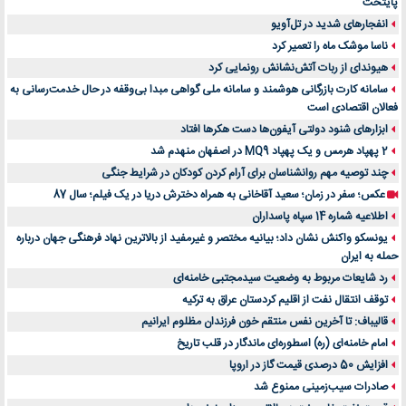
پایتخت
انفجارهای شدید در تل‌آویو
ناسا موشک ماه را تعمیر کرد
هیوندای از ربات آتش‌نشانش رونمایی کرد
سامانه کارت بازرگانی هوشمند و سامانه ملی گواهی مبدا بی‌وقفه در حال خدمت‌رسانی به
فعالان اقتصادی است
ابزارهای شنود دولتی آیفون‌ها دست هکرها افتاد
2 پهپاد هرمس و یک پهپاد MQ9 در اصفهان منهدم شد
چند توصیه مهم روانشناسان برای آرام کردن کودکان در شرایط جنگی
عکس؛ سفر در زمان؛ سعید آقاخانی به همراه دخترش دریا در یک فیلم؛ سال 87
اطلاعیه شماره 14 سپاه پاسداران
یونسکو واکنش نشان داد؛ بیانیه مختصر و غیرمفید از بالاترین نهاد فرهنگی جهان درباره
حمله به ایران
رد شایعات مربوط به وضعیت سیدمجتبی خامنه‌ای
توقف انتقال نفت از اقلیم کردستان عراق به ترکیه
قالیباف: تا آخرین نفس منتقم خون فرزندان مظلوم ایرانیم
امام خامنه‌ای (ره) اسطوره‌ای ماندگار در قلب تاریخ
افزایش 50 درصدی قیمت گاز در اروپا
صادرات سیب‌زمینی ممنوع شد