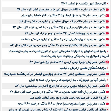
فال حافظ امروز یکشنبه 10 اسفند 1404
عکس؛ سفر در زمان؛ مه لقا خانم سریال نون خ در هفتمین فیلم اش؛ سال 76
عکس؛ سفر زمان؛ نگین صدق گویا در 34 سالگی در کنار ماهایا پطروسیان
عکس؛ سفر در زمان؛ خانم بزرگ سریال ستایش در اولین فیلم اش؛ سال 68
عکس؛ سفر در زمان؛ نازنین بیاتی در 25 سالگی و در ششمین فیلم اش؛ سال 93
عکس؛ سفر زمان؛ چهرۀ آنا نعمتی 22 ساله در دومین فیلمش؛ سال 78
عکس؛ سفر زمان؛ مهراوه شریفی‌نیا در 8 سالگی در اولین فیلمش؛ دهۀ 60
عکس؛ سفر در زمان؛ الناز شاکردوست در 20 سالگی و در سومین فیلم اش؛ سال 83
پاسخ نماینده ایران به اظهارات کشورهای غربی در شورای امنیت سازمان ملل/حملات
آمریکا و اسرائیل جنایت جنگی و جنایت علیه بشریت است
عکس؛ سفر زمان؛ چهرۀ نیکی کریمی 32 ساله در باج خور؛ سال 82
جزئیات گفتگوی تلفنی اردوغان با ترامپ
عکس؛ سفر زمان؛ مصطفی زمانی 27 ساله در چهارمین فیلمش در کنار هنگامه حمیدزاده؛
راستی آزمایی نیویورک تایمز از توجیهات ترامپ برای حمله به ایران
عکس؛ سفر زمان؛ مهرانه مهین ترابی در کنار ایرج قادری در بیمارستان؛ سال 87
عکس؛ سفر در زمان؛ آتنه فقیه نصیری در 23 سالگی و در دومین فیلم اش؛ سال 70
فوری/ فارس: خبر شهادت دختر، داماد و نوه رهبر انقلاب تأیید شد
عکس؛ سفر زمان؛ چهرۀ متفاوت میترا حجار در 38 سالگی در فیلم 360 درجه
سناتور آمریکایی: ترامپ هیچ مدرکی ارائه نکرد که نشان دهد ایران تهدید فوری برای