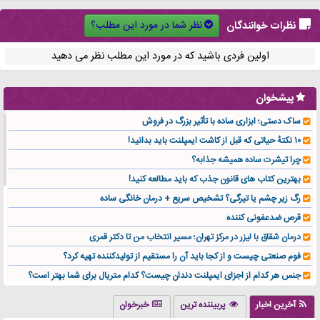
نظر شما در مورد این مطلب؟
نظرات خوانندگان
اولین فردی باشید که در مورد این مطلب نظر می دهید
پیشخوان
ساک دستی؛ ابزاری ساده با تأثیر بزرگ در فروش
۱۰ نکتهٔ حیاتی که قبل از کاشت ایمپلنت باید بدانید!
چرا تیشرت ساده همیشه جذابه؟
بهترین کتاب های قانون جذب که باید مطالعه کنید!
رگ زیر چشم یا تیرگی؟ تشخیص سریع + درمان خانگی ساده
قرص ضدعفونی کننده
درمان شقاق با لیزر در مرکز تهران؛ مسیر انتخاب من تا دکتر قمری
فوم صنعتی چیست و از کجا باید آن را مستقیم از تولیدکننده تهیه کرد؟
جنس هر کدام از اجزای ایمپلنت دندان چیست؟ کدام متریال برای شما بهتر است؟
تولید لیوان کاغذی یک کسب‌ و کار پر سود و رو‌ به‌ رشد در بازار ایران
آخرین اخبار
پربیننده ترین
خبرخوان
درد زانو بعد از تمرین با تردمیل؟ شاید مشکل از این انتخاب باشد