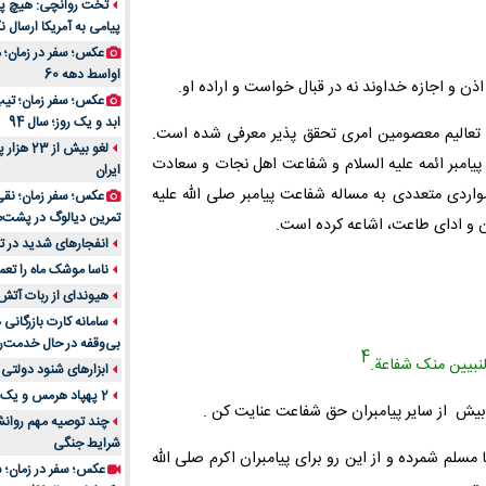
تخت روانچی: هیچ پیا
پیامی به آمریکا ارسال نک
راهنمای جامع بهتری
روزمره | بررسی ۱۲ مدل برتر
عکس؛ سفر در زمان؛ 
اواسط دهه 60
عکس؛ سفر زمان؛ تیپ 
ابد و یک روز؛ سال 94
ت و تعالیم معصومین امرى تحقق پذیر معرفى شده است.
لغو بیش 
 پیامبر ائمه علیه السلام و شفاعت اهل نجات و سعادت
ایران
اردى متعددى به مساله شفاعت پیامبر صلى الله علیه
عکس؛ سفر زمان؛ نقی
تمرین دیالوگ در پشت‌
ن و اداى طاعت، اشاعه کرده است.
انفجارهای شدید در تل
ناسا موشک ماه را تعمی
هیوندای از ربات آتش
سامانه کارت بازرگانی
بی‌وقفه در حال خدمت‌ر
4
النبیین منک شفاعة.
ابزارهای شنود دولتی 
2 پهپاد هرمس و یک پهپاد MQ9 در اصفهان منهدم شد
ت بیش ‍ از سایر پیامبران حق شفاعت عنایت کن .
چند توصیه مهم روانشن
شرایط جنگی
 مسلم شمرده و از این رو براى پیامبران اکرم صلى الله
عکس؛ سفر در زمان؛ س