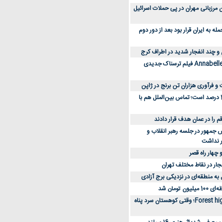
 کارکنان مرزبانی مهران در پی حملات اسرائیل
 به ایران قرار بود بعد از دور دوم
 و چند انفجار شدید در اطراف کرج
کارگردان Annabelle: Creation فیلم ترسناک جدیدی
 و فرآوری هزاران تن برنج در ژاپن
دسترسی به اینترنت 1 درصد است؛ تماس بین‌الملل هم با
جمهور در جلسه رهبر انقلاب و
ر نداشت
 چهار راه قصر
جار در نقاط مختلف تهران
 به منطقه‌ای در نزدیکی برج آزادی
تومان شد
نقد و بررسی فیلم Forest high؛ وقتی کوهستان سرد پناه