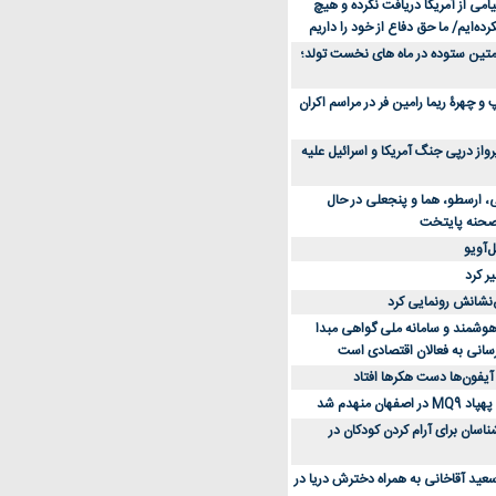
می از آمریکا دریافت نکرده و هیچ
رده‌ایم/ ما حق دفاع از خود را داریم
ن کفش ورزشی برای دویدن و استفاده
متین ستوده در ماه های نخست تولد؛
و چهرۀ ریما رامین فر در مراسم اکران
از 23 هزار پرواز درپی جنگ آمریکا و اسرائیل علیه
، ارسطو، هما و پنجعلی در حال
صحنه پایتخت
‌آویو
ر کرد
‌نشانش رونمایی کرد
 هوشمند و سامانه ملی گواهی مبدا
سانی به فعالان اقتصادی است
آیفون‌ها دست هکرها افتاد
اسان برای آرام کردن کودکان در
عید آقاخانی به همراه دخترش دریا در