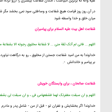
علیه وآله که برترین انبیاست ، امکان شفاعت بیشترى را آرزو کرده اس
در آن روز روز قیامت هیچ شفاعت و وساطتى سود نمى بخشد مگر شفا
میان خلق و خدا واسطه شود
شفاعت اهل بیت علیه السلام براى پیامبران
اللهم ... فانى لم آتک ثقة منى ... لا شفاعة مخلوق رجوته الا بشفاعة 
خداوند! به من امید شفاعت جستن از مخلوق ، رو به درگاهت نیاورده
بر پیامبر و خاندانش ‍ -.
شفاعت صالحان ، براى وابستگان خویش
اللهم و ان سبقت مغفرتک لهما فشفعهامى فى ، و ان سبقت لى بشفعن
خداوند! اگر بخشایش و غفران تو - قبل از من - شامل پدر و مادرم ش