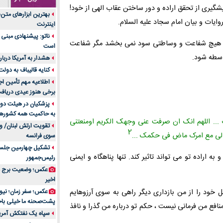
شگیرى از تحقق اراده و دور ساختن عقاب الهى از خود!
جنس هر کدام از اج
بهترین ابزارهای متن
متریال برای شما بهتر 
وایات و بیان امام سجاد علیه السلام.
اینترنت
تولید لیوان کاغذی یک
ناتو: پیشنهادی مبنی 
بازار ایران
ت هیچ شفاعت و وساطتى سود نمى بخشد مگر شفاعت
است
درد زانو بعد از تمری
اسطه شود.
هشدار به آمریکا دربار
انتخاب باشد
کنایه قالیباف به دول
آینده موسیقی هم‌اک
اطلاعیه مهم تأمین اج
بهترین راه تبلیغات 
برخی هنوز عیدی دریافت 
است؟
پزشکیان در هیئت دول
به حاکمیت همه کشورهای
مقایسه قالب آسترا 
 ... اللهم انک ان صرفت عنى وجهک الکریم اومنعتنى
تقویت ارتش لبنان/ وع
خرید سمعک کارکرده 
2
ر لى مع امرک ماض فى حکمک ...
سوی فرانسه
تصمیم‌گیری
تشکیل چهارمین جلسه
خرید و فروش قطعات
 اراده تو مى تواند تاثیر کند. تنها پناهگاه و ایمنى
رئیس‌جمهور
ایرانیان
عکس؛ وضعیت برج مر
اهمیت انتخاب بهتری
اخیر
پرونده‌های حساس و کل
خود را از من بازدارى دیگر راهى به سوى آرزوهایم
۷ تاثیرات کامپیوتر در حوزه علوم زندگی و کاربردی
پشت‌صحنه ما خیلی باح
منافع من فرمانى نیست ، حکم تو درباره من گذرا و نافذ
لیفتراک صفر؛ راهنم
سپاه یک نفتکش آمریک
ایران