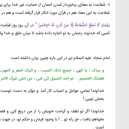
1- شفاعت به معناى برخوردار شدن انسان از حمایت غیر خدا براى پی
شفاعت به این معنا، هم در قرآن مورد انکار قرار گرفته است و هم در ر
1
یَوْمَئِذٍ لَّا تَنفَعُ الشَّفَاعَةُ إِلَّا مَنْ أَذِنَ لَهُ الرَّحْمَنُ
در آن روز روز قیام
کسى که خداوند رحمان به او اجازه داده باشد تا میان خلق و خدا و
امام سجاد علیه السلام نیز در این باره چنین بیان داشته است :
و بیدک ، یا الهى ، جمیع ذلک السبب ، و الیک المفر و المهرب
فضلک الجسیم ... لم اجد السبیل الى شى ء من املى غیرک لاام
خداوند! تمامى عوامل و اسباب کار آمد و مؤثر به دست توست و به
بخش تویى !
خداوند! اگر تو لطف و کرامت خویش را از من دریغ کنى و فضل 
نخواهم یافت ، جز راه تو... ! با وجود فرمان و حکم تو، در جهت 
است .