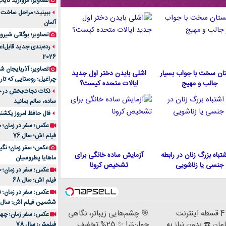
تصاویر؛ مروارید نایاب مع
آلمان
تصاویر؛ بوگاتی شیرون
رده‌بندی جدید قابل‌ا
2026
تصاویر؛ آذربایجان ش
ان سخت با جواب بسیار
اشلی بایدن دختر اول جدید
چراغیل؛ روستایی که تا
جالب و مهیج
ایالات متحده كيست؟
نکات نجات‌بخش در حم
ساده، سالم بمانید
فال حافظ امروز یکشنبه 10 اسفند 4
عکس؛ سفر در زمان؛ م
فیلم اش؛ سال 76
 اشتباه بزرگ زنان در رابطه
آزمایش ساده خانگی برای
ماهایا پطروسیان
جنسی یا زناشویی
تشخیص کرونا
عکس؛ سفر در زمان؛ خ
فیلم اش؛ سال 68
ششمین فیلم اش؛ سال 93
خرید 4 قسطه اینترنت
🎯 چشم‌هایی زیباتر، نگاهی
ان ☎️ بدون نیاز به
جوان‌تر! ✨ 25% تخفیف
فیلمش؛ سال 78