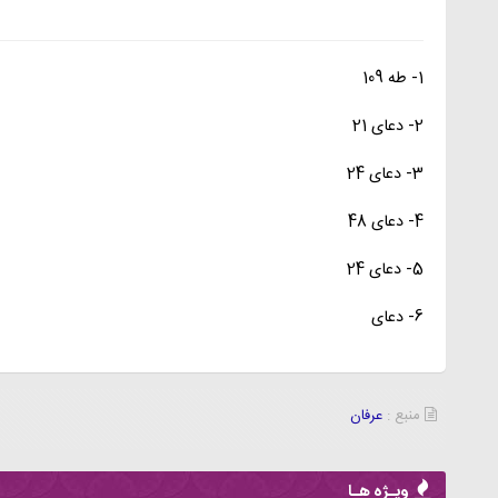
1- طه 109
2- دعای 21
3- دعای 24
4- دعای 48
5- دعای 24
6- دعای
منبع :
عرفان
ویـژه هـا