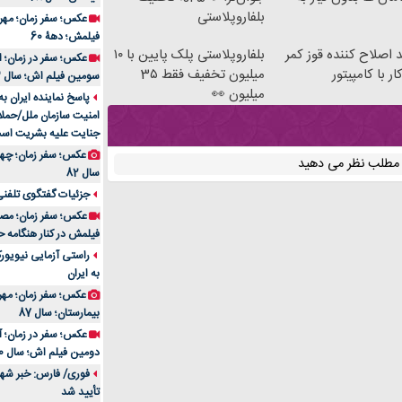
بلفاروپلاستی
فیلمش؛ دهۀ 60
 اصلاح کننده قوز کمر
بلفاروپلاستی پلک پایین با ۱۰
ار با کامپیتور
میلیون تخفیف فقط 3۵
سومین فیلم اش؛ سال 83
میلیون 👀
پاسخ نماینده ایران ب
امنیت سازمان ملل/حملا
جنایت علیه بشریت اس
ن مطلب نظر می دهید
سال 82
جزئیات گفتگوی تلفنی 
فیلمش در کنار هنگامه ح
راستی آزمایی نیویورک
به ایران
عکس؛ سفر زمان؛ مهران
بیمارستان؛ سال 87
دومین فیلم اش؛ سال 70
فوری/ فارس: خبر شهاد
تأیید شد