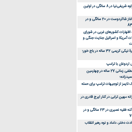
عکس؛ سفر زمان؛ مهراوه شریفی‌نیا در 8 سالگی در اولین
عکس؛ سفر در زمان؛ الناز شاکردوست در 20 سالگی و در
ه اظهارات کشورهای غربی در شورای
ت آمریکا و اسرائیل جنایت جنگی و
ت
عکس؛ سفر زمان؛ چهرۀ نیکی کریمی 32 ساله در باج خور؛
اردوغان با ترامپ
عکس؛ سفر زمان؛ مصطفی زمانی 27 ساله در چهارمین
میدزاده؛
 تایمز از توجیهات ترامپ برای حمله
ه مهین ترابی در کنار ایرج قادری در
عکس؛ سفر در زمان؛ آتنه فقیه نصیری در 23 سالگی و در
ت دختر، داماد و نوه رهبر انقلاب