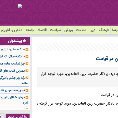
نما
فرهنگ
دین
سلامت
ورزش
سیاست
اقتصاد
جامعه
دانش و فناوری
پیشخوان
ساک دستی؛ ابزاری سا
۱۰ نکتهٔ حیاتی که قبل از کاشت ایمپلنت باید بدانید!
ن در قیامت
چرا تیشرت ساده هم
بهترین کتاب های قا
ه، یادگار حضرت زین العابدین، مورد توجه قرار
رگ زیر چشم یا تیر
ساده
قرص ضدعفونی کنند
درمان شقاق با لیزر د
قمری
ادگار حضرت زین العابدین، مورد توجه قرار گرفته ،
فوم صنعتی چیست و ا
تولیدکننده تهیه کرد؟
آخرین اخبار