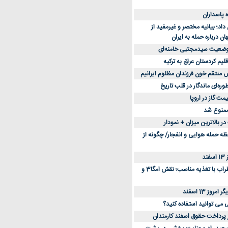
د؛ بیانیه مختصر و غیرمفید از
ان درباره حمله به ایران
 وضعیت سیدمجتبی خامنه‌ای
لیم کردستان عراق به ترکیه
س منتقم خون فرزندان مظلوم ایرانیم
طوره‌ای ماندگار در قلب تاریخ
ممنوع شد
 بالاترین میزان + نمودار
حظه حمله هوایی و انفجار/ چگونه از
د
کاهش استرس و اضطراب با تغذیه مناسب؛ نقش امگا3 و
وز 13 اسفند
ی می توانید استفاده کنید؟
ز پرداخت حقوق اسفند کارمندان