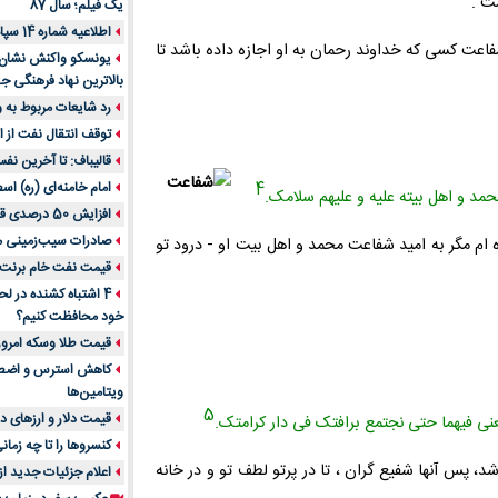
ت .
یک فیلم؛ سال 87
اطلاعیه شماره 14 سپاه پاسداران
عت کسى که خداوند رحمان به او اجازه داده باشد تا
یونسکو واکنش نشان دا
بالاترین نهاد فرهنگی جه
رد شایعات مربوط به
توقف انتقال نفت از اق
قالیباف: تا آخرین نف
4
امام خامنه‌ای (ره) اس
محمد و اهل بیته علیه و علیهم سلامک.
افزایش 50 درصدی قیمت گاز در اروپا
صادرات سیب‌زمینی 
 ام مگر به امید شفاعت محمد و اهل بیت او - درود تو
قیمت نفت خام برنت در
4 اشتباه کشنده در ل
خود محافظت کنیم؟
قیمت طلا وسکه امروز 13 اسفن
ویتامین‌ها
5
قیمت دلار و ارزهای دیگر امر
ى فیهما حتى نجتمع برافتک فى دار کرامتک.
کنسروها را تا چه زمان
د، پس آنها شفیع گران ، تا در پرتو لطف تو و در خانه
اعلام جزئیات جدید ا