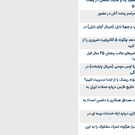
سعید راد و عنایت بخشی در پشت
 مراسم پخت آش در حضور
 چهرۀ باران (سریال آوای باران) در
متخصص توضیح می‌دهد چگونه 5 الکترولیت ضروری را از
کنید
عکس؛ سفر در زمان؛ خبرهای جالب رمضان 45 سال قبل
!
ۀ اوس موسی (سریال پایتخت) در
ونه ریسک را از ابتدا مدیریت کنیم؟
خلیج فارس درباره حملات ایران به
یت مصداق همکاری با دشمن است/ به
زی درباره ارئه خدمات بیمه ای در
دم/ هرگونه تحرک مشکوک را به این