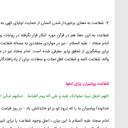
2- شفاعت به معناى برخوردار شدن انسان از حمایت اولیاى الهى به اذن و اجازه خداوند نه در قبال خواست و اراده او.
شفاعت به این معنا هم در قرآن مورد انکار قرار نگرفته در روایا
امام سجاد - علیه السلام - نیز در مواردى متعددى به مساله شفاعت
براى پیشگیرى از تحقق پذیر معرفى شده است. امام سجاد نیز در مو
وآله، شفاعت ائمه و شفاعت اهل نجات و سعادت براى از پادرافتادگا
شفاعت پیامبران براى امتها
اللهم اجعل نبینا صلواتک علیه و على آله یوم القیامة .. امکنهم امکن 
خداوند! پیامبران ما را که درود تو بر او خاندانش باد - در روز قیام
امام سجاد علیه السلام با این بیان ، اصل وجود شفاعت را براى انبیا