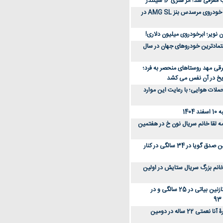
رفی شد؛ اثر هنری 16 سیلندر
ببینید؛ مراحل ساخت خودروی مرسدس بنز AMG SL در
 نویر؛ ابرخودروی میلیون دلاری!
عتمادترین خودروهای جهان در سال
رقی مهد روستاهای منحصر به فرد؛
ریخ در آن نفس می کشد
لات هوایی؛ با رعایت این موارد
140
ه لقا خانم سریال نون خ در هفتمین
عکس؛ سفر زمان؛ نگین صدق گویا در 34 سالگی در کنار
انم بزرگ سریال ستایش در اولین
عکس؛ سفر در زمان؛ نازنین بیاتی در 25 سالگی و در
عکس؛ سفر زمان؛ چهرۀ آنا نعمتی 22 ساله در دومین