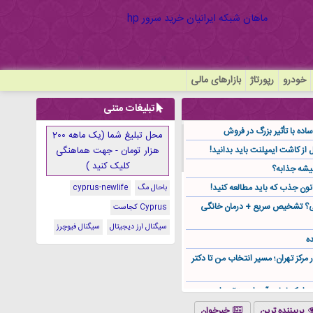
خودرو
رپورتاژ
بازارهای مالی
تبلیغات متنی
ده با تأثیر بزرگ در فروش
محل تبلیغ شما (یک ماهه 200
هزار تومان - جهت هماهنگی
کلیک کنید )
یشه جذابه؟
نون جذب که باید مطالعه کنید!
باحال مگ
cyprus-newlife
گی؟ تشخیص سریع + درمان خانگی
Cyprus کجاست
سیگنال ارز دیجیتال
سیگنال فیوچرز
ه
ر مرکز تهران؛ مسیر انتخاب من تا دکتر
ز کجا باید آن را مستقیم از
پربیننده ترین
خبرخوان