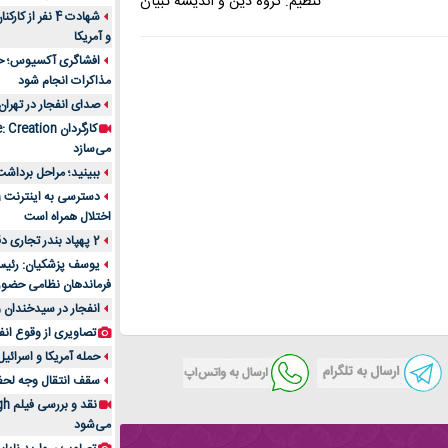
تنظیم: گروه دین و اندیشه تبیان
شهادت 4 نفر از
و آمریکا
افشاگری آکسیوس؛ حمله
مذاکرات انجام شود
صدای انفجار در تهران
می‌سازد
ببینید؛ مراحل برداشت
اختلال همراه است
2 پهپاد بندر تجاری دقم را در عمان هدف قرار دادند
یوسف پزشکیان: رئیس 
فرماندهان نظامی حضو
انفجار در سیدخندان و
تصاویری از وقوع انف
حمله آمریکا و اسرائیل
سقف انتقال وجه لحظه‌ای 100 میلیون 
می‌شود