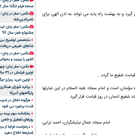
عکس؛ سفر در زمان؛ 
صحنه فیلم تنگنا؛ سال 52
گیرد و به بهشت راه یابد مى تواند به اذن الهى براى
عکس؛ سفر در زمان؛
ناصرالدین‌شاه
عکس؛ سفر زمان؛ تیپ و
جشنواره فجر؛ سال 96
غذاهای طبیعی دریافت 
کشور را ببینید و بخوانید
عکس؛ سفر زمان؛ چهر
اولین فیلمش در 31 سالگی
یامت شفیع ما گردد...
اولین خرید رمزارز؛ چگ
بیانیه شورای همکاری 
ه مؤمنان است و امام سجاد علیه السلام در این عبارتها
پایگاههای آمریکا
شفیع انسان در روز قیامت قرار گیرد.
هرگونه اخلال در امن
شدت برخورد می شود
بخشنامه مهم بیمه مرک
روزهای تعطیل و خاص
امام سجاد جمال نیایشگران، احمد ترابى
درخواست فراجا از مر
شماره‌ها اطلاع دهید