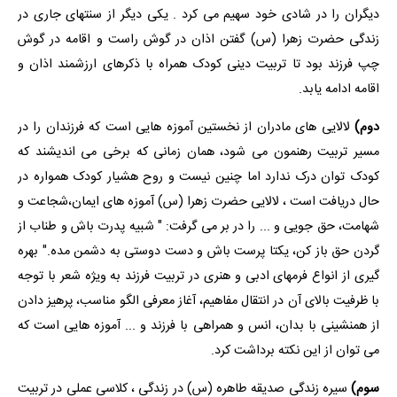
دیگران را در شادی خود سهیم می کرد . یکی دیگر از سنتهای جاری در
زندگی حضرت زهرا (س) گفتن اذان در گوش راست و اقامه در گوش
چپ فرزند بود تا تربیت دینی کودک همراه با ذکرهای ارزشمند اذان و
اقامه ادامه یابد.
دوم)
لالایی های مادران از نخستین آموزه هایی است که فرزندان را در
مسیر تربیت رهنمون می شود، همان زمانی که برخی می اندیشند که
کودک توان درک ندارد اما چنین نیست و روح هشیار کودک همواره در
حال دریافت است ، لالایی حضرت زهرا (س) آموزه های ایمان،شجاعت و
شهامت، حق جویی و ... را در بر می گرفت: " شبیه پدرت باش و طناب از
گردن حق باز کن، یکتا پرست باش و دست دوستی به دشمن مده." بهره
گیری از انواع فرمهای ادبی و هنری در تربیت فرزند به ویژه شعر با توجه
با ظرفیت بالای آن در انتقال مفاهیم، آغاز معرفی الگو مناسب، پرهیز دادن
از همنشینی با بدان، انس و همراهی با فرزند و ... آموزه هایی است که
می توان از این نکته برداشت کرد.
سوم)
سیره زندگی صدیقه طاهره (س) در زندگی ، کلاسی عملی در تربیت