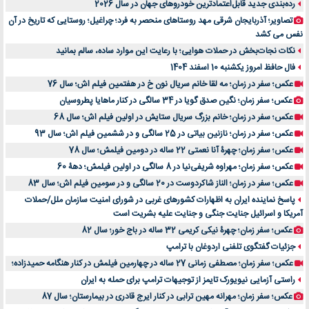
رده‌بندی جدید قابل‌اعتمادترین خودروهای جهان در سال 2026
تصاویر؛ آذربایجان شرقی مهد روستاهای منحصر به فرد؛ چراغیل؛ روستایی که تاریخ در آن
نفس می کشد
نکات نجات‌بخش در حملات هوایی؛ با رعایت این موارد ساده، سالم بمانید
فال حافظ امروز یکشنبه 10 اسفند 1404
عکس؛ سفر در زمان؛ مه لقا خانم سریال نون خ در هفتمین فیلم اش؛ سال 76
عکس؛ سفر زمان؛ نگین صدق گویا در 34 سالگی در کنار ماهایا پطروسیان
عکس؛ سفر در زمان؛ خانم بزرگ سریال ستایش در اولین فیلم اش؛ سال 68
عکس؛ سفر در زمان؛ نازنین بیاتی در 25 سالگی و در ششمین فیلم اش؛ سال 93
عکس؛ سفر زمان؛ چهرۀ آنا نعمتی 22 ساله در دومین فیلمش؛ سال 78
عکس؛ سفر زمان؛ مهراوه شریفی‌نیا در 8 سالگی در اولین فیلمش؛ دهۀ 60
عکس؛ سفر در زمان؛ الناز شاکردوست در 20 سالگی و در سومین فیلم اش؛ سال 83
پاسخ نماینده ایران به اظهارات کشورهای غربی در شورای امنیت سازمان ملل/حملات
آمریکا و اسرائیل جنایت جنگی و جنایت علیه بشریت است
عکس؛ سفر زمان؛ چهرۀ نیکی کریمی 32 ساله در باج خور؛ سال 82
جزئیات گفتگوی تلفنی اردوغان با ترامپ
عکس؛ سفر زمان؛ مصطفی زمانی 27 ساله در چهارمین فیلمش در کنار هنگامه حمیدزاده؛
راستی آزمایی نیویورک تایمز از توجیهات ترامپ برای حمله به ایران
عکس؛ سفر زمان؛ مهرانه مهین ترابی در کنار ایرج قادری در بیمارستان؛ سال 87