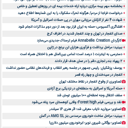
بخشنامه مهم بیمه مرکزی درباره ارئه خدمات بیمه ای در روزهای تعطیل و خاص
درخواست فراجا از مردم/ هرگونه تحرک مشکوک را به این شماره‌ها اطلاع دهید
شهادت 4 نفر از کارکنان مرزبانی مهران در پی حملات اسرائیل و آمریکا
افشاگری آکسیوس؛ حمله به ایران قرار بود بعد از دور دوم مذاکرات انجام شود
صدای انفجار در تهران و چند انفجار شدید در اطراف کرج
کارگردان Annabelle: Creation فیلم ترسناک جدیدی می‌سازد
ببینید؛ مراحل برداشت و فرآوری هزاران تن برنج در ژاپن
دسترسی به اینترنت 1 درصد است؛ تماس بین‌الملل هم با اختلال همراه است
2 پهپاد بندر تجاری دقم را در عمان هدف قرار دادند
یوسف پزشکیان: رئیس جمهور در جلسه رهبر انقلاب و فرماندهان نظامی حضور نداشت
انفجار در سیدخندان و چهار راه قصر
تصاویری از وقوع انفجار در نقاط مختلف تهران
حمله آمریکا و اسرائیل به منطقه‌ای در نزدیکی برج آزادی
سقف انتقال وجه لحظه‌ای 100 میلیون تومان شد
نقد و بررسی فیلم Forest high؛ وقتی کوهستان سرد پناه می‌شود
تصاویر؛ مروارید نایاب معرفی شد؛ اثر هنری 16 سیلندر
ببینید؛ مراحل ساخت خودروی مرسدس بنز AMG SL در آلمان
تصاویر؛ بوگاتی شیرون نویر؛ ابرخودروی میلیون دلاری!