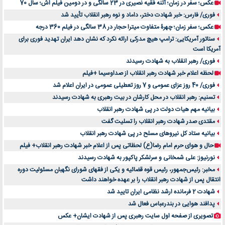
عکس؛ سفر در زمان؛ آتنه فقیه نصیری در 23 سالگی و در دومین فیلم اش؛ سال 70
فوری/ فارس: خبر شهادت دختر، داماد و نوه رهبر انقلاب تأیید شد
عکس؛ سفر زمان؛ چهرۀ متفاوت میترا حجار در 38 سالگی در فیلم 360 درجه
سناتور آمریکایی: ترامپ هیچ مدرکی ارائه نکرد که نشان دهد ایران تهدید فوری برای
آمریکا است
فوری/ رهبر انقلاب به شهادت رسیدند
لحظه اعلام خبر شهادت رهبر انقلاب از صداوسیما +فیلم
فوری/ 40 روز عزای عمومی و 7 روز تعطیلی عمومی در ایران اعلام شد
تسنیم: رهبر انقلاب در محل کارشان در بیت رهبری به شهادت رسیدند
بیانیه مهم هیات دولت در پی شهادت رهبر انقلاب
مقتدی صدر شهادت رهبر انقلاب را تسلیت گفت
بیانیه ستاد کل نیروهای مسلح در پی شهادت رهبر انقلاب
حال و هوای حرم امام رضا(ع) لحظاتی پس از اعلام خبر شهادت رهبر انقلاب+ فیلم
نورنیوز: علی شمخانی و سرلشکر پاکپور به شهادت رسیدند
مخبر: رئیس‌جمهور، رئیس قوه ‌قضائیه و یکی از فقهای شورای نگهبان مسئولیت دوره
انتقال پس ‌از شهادت رهبر انقلاب را بر عهده خواهند داشت
شهادت 2 فرمانده ارشد نظامی ایران تایید شد
پدافند هوایی در بندرعباس فعال شد
تصویری از صفحه اول سایت رهبری پس از شهادت ایشان+ عکس