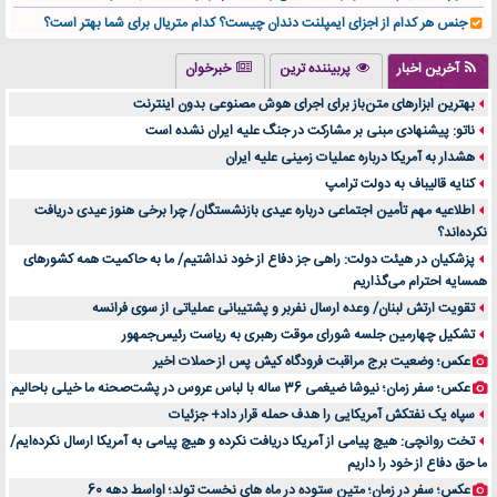
جنس هر کدام از اجزای ایمپلنت دندان چیست؟ کدام متریال برای شما بهتر است؟
تولید لیوان کاغذی یک کسب‌ و کار پر سود و رو‌ به‌ رشد در بازار ایران
آخرین اخبار
پربیننده ترین
خبرخوان
درد زانو بعد از تمرین با تردمیل؟ شاید مشکل از این انتخاب باشد
بهترین ابزارهای متن‌باز برای اجرای هوش مصنوعی بدون اینترنت
آینده موسیقی هم‌اکنون در اینجاست
ناتو: پیشنهادی مبنی بر مشارکت در جنگ علیه ایران نشده است
بهترین راه تبلیغات کلینیک زیبایی و افزایش مشتری کدام است؟
هشدار به آمریکا درباره عملیات زمینی علیه ایران
مقایسه قالب آسترا با وودمارت و فلت‌سام (فارسی)
کنایه قالیباف به دولت ترامپ
خرید سمعک کارکرده یا دست دوم | نکات مهم قبل از تصمیم‌گیری
اطلاعیه مهم تأمین اجتماعی درباره عیدی بازنشستگان/ چرا برخی هنوز عیدی دریافت
نکرده‌اند؟
خرید و فروش قطعات سرور دست دوم در ماهان شبکه ایرانیان
پزشکیان در هیئت دولت: راهی جز دفاع از خود نداشتیم/ ما به حاکمیت همه کشورهای
اهمیت انتخاب بهترین وکیل در سعادت آباد برای پرونده‌های حساس و کلان
همسایه احترام می‌گذاریم
۷ تاثیرات کامپیوتر در حوزه علوم زندگی و کاربردی
تقویت ارتش لبنان/ وعده ارسال نفربر و پشتیبانی عملیاتی از سوی فرانسه
لیفتراک صفر؛ راهنمای جامع خرید، قیمت و فروش در ایران
تشکیل چهارمین جلسه شورای موقت رهبری به ریاست رئیس‌جمهور
راهنمای جامع بهترین کفش ورزشی برای دویدن و استفاده روزمره | بررسی ۱۲ مدل برتر
عکس؛ وضعیت برج مراقبت فرودگاه کیش پس از حملات اخیر
عکس؛ سفر زمان؛ نیوشا ضیغمی 36 ساله با لباس عروس در پشت‌صحنه ما خیلی باحالیم
سپاه یک نفتکش آمریکایی را هدف حمله قرار داد+ جزئیات
تخت روانچی: هیچ پیامی از آمریکا دریافت نکرده و هیچ پیامی به آمریکا ارسال نکرده‌ایم/
ما حق دفاع از خود را داریم
عکس؛ سفر در زمان؛ متین ستوده در ماه های نخست تولد؛ اواسط دهه 60