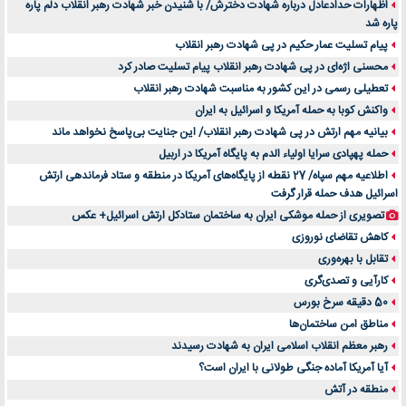
اظهارات حدادعادل درباره شهادت دخترش/ با شنیدن خبر شهادت رهبر انقلاب دلم پاره
پاره شد
پیام تسلیت عمار حکیم در پی شهادت رهبر انقلاب
محسنی اژه‌ای در پی شهادت رهبر انقلاب پیام تسلیت صادر کرد
تعطیلی رسمی در این کشور به مناسبت شهادت رهبر انقلاب
واکنش کوبا به حمله آمریکا و اسرائیل به ایران
بیانیه مهم ارتش در پی شهادت رهبر انقلاب/ این جنایت بی‌پاسخ نخواهد ماند
حمله پهپادی سرایا اولیاء الدم به پایگاه آمریکا در اربیل
اطلاعیه مهم سپاه/ 27 نقطه از پایگاه‌های آمریکا در منطقه و ستاد فرماندهی ارتش
اسرائیل هدف حمله قرار گرفت
تصویری از حمله موشکی ایران به ساختمان ستادکل ارتش اسرائیل+ عکس
کاهش تقاضای نوروزی
تقابل با بهره‌وری
کارآیی و تصدی‌گری
50 دقیقه سرخ بورس
مناطق امن ساختمان‌ها
رهبر معظم انقلاب اسلامی ایران به شهادت رسیدند
آیا آمریکا آماده جنگی طولانی با ایران است؟
منطقه در آتش