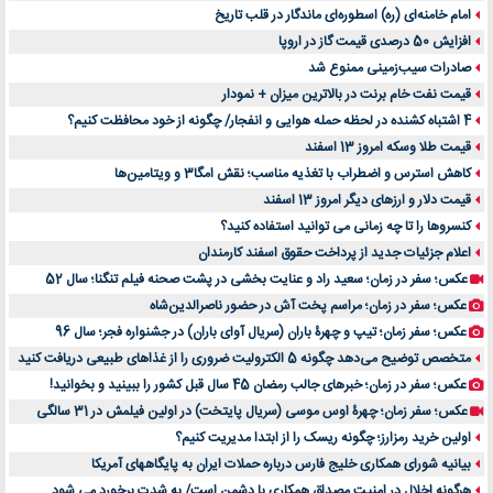
امام خامنه‌ای (ره) اسطوره‌ای ماندگار در قلب تاریخ
افزایش 50 درصدی قیمت گاز در اروپا
صادرات سیب‌زمینی ممنوع شد
قیمت نفت خام برنت در بالاترین میزان + نمودار
4 اشتباه کشنده در لحظه حمله هوایی و انفجار/ چگونه از خود محافظت کنیم؟
قیمت طلا وسکه امروز 13 اسفند
کاهش استرس و اضطراب با تغذیه مناسب؛ نقش امگا3 و ویتامین‌ها
قیمت دلار و ارزهای دیگر امروز 13 اسفند
کنسروها را تا چه زمانی می توانید استفاده کنید؟
اعلام جزئیات جدید از پرداخت حقوق اسفند کارمندان
عکس؛ سفر در زمان؛ سعید راد و عنایت بخشی در پشت صحنه فیلم تنگنا؛ سال 52
عکس؛ سفر در زمان؛ مراسم پخت آش در حضور ناصرالدین‌شاه
عکس؛ سفر زمان؛ تیپ و چهرۀ باران (سریال آوای باران) در جشنواره فجر؛ سال 96
متخصص توضیح می‌دهد چگونه 5 الکترولیت ضروری را از غذاهای طبیعی دریافت کنید
عکس؛ سفر در زمان؛ خبرهای جالب رمضان 45 سال قبل کشور را ببینید و بخوانید!
عکس؛ سفر زمان؛ چهرۀ اوس موسی (سریال پایتخت) در اولین فیلمش در 31 سالگی
اولین خرید رمزارز؛ چگونه ریسک را از ابتدا مدیریت کنیم؟
بیانیه شورای همکاری خلیج فارس درباره حملات ایران به پایگاههای آمریکا
هرگونه اخلال در امنیت مصداق همکاری با دشمن است/ به شدت برخورد می شود