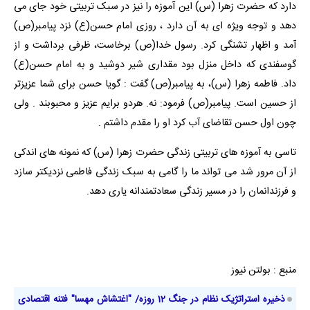
دارد که حضرت زهرا (س) این آموزه را نیز در سبک تربیتی خود جای می
دهد و توجه ویژه ای به آن دارد ، روزی امام حسن(ع) نزد پیامبر(ص)
آمد و اظهار تشنگی کرد. رسول خدا(ص) برخاست، ظرفی برداشت و از
گوسفندی که داخل منزل بود مقداری شیر دوشید و به امام حسن(ع)
داد. فاطمه زهرا (س)، به پیامبر(ص) گفت : گویا حسن برای شما عزیزتر
از حسین است. پیامبر(ص) فرمود: نه. هردو برایم عزیز و محبوبند . ولی
چون اول حسن تقاضای آب کرد او را مقدم داشتم .
تاسی به آموزه های تربیتی زندگی حضرت زهرا (س) که نمونه های اندکی
از آن مرور شد می تواند ما را گامی به سبک زندگی فاطمی نزدیکتر سازد
و فرزندانمان را در مسیر زندگی سعادتمندانه یاری دهد.
منبع : بولتن نیوز
ذخیره استراتژیک نظام در جنگ 12 روزه/ "اغتشاش مهسا" فتنه اقتصادی