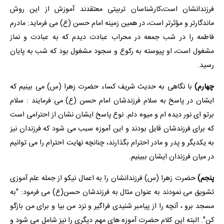
فرزندانشان است،کارشناسان تربیتی معتقدند آموزش از این روش
ماندگارتر و مؤثرتر است، در همین زمینه امام حسن (ع) می فرماید: مادرم
فاطمه را در شب جمعه در محراب عبادت دیدم که به عبادت و نماز
مشغول است، او پیوسته به رکوع و سجود مشغول بود که شب به پایان
رسید.
چهارم)
با نگاهی به حدیث شریف کساء حضرت زهرا (س) می بینیم که
ایشان در پاسخ به سلام فرزندشان امام حسن (ع) می فرمایند : سلام
برتو اى نور دیده ام و میوه دلم. نوع پاسخ ایشان نشان از احترامی است
که برای فرزندشان قایل بودند و این آموزه سبب می شود که فرزندان نیز
به یکدیگر و پدر و مادر احترام بگذارند، چنانچه نهایت احترام را می توانیم
در میان فرزندان ایشان ببینیم.
پنجم)
حضرت زهرا (س) فرزندانشان را به اعمال نیکو از جمله علم آموزی
تشویق می نمودند به عنوان مثال به فرزندشان حسن(ع) می فرمود: "به
مسجد برو ، آنچه را از پیامبر شنیدی فراگیر و نزد من بیا و برای من بازگو
کن". البته این کلام حضرت آموزه های مهم دیگری را نیز شامل می شود و