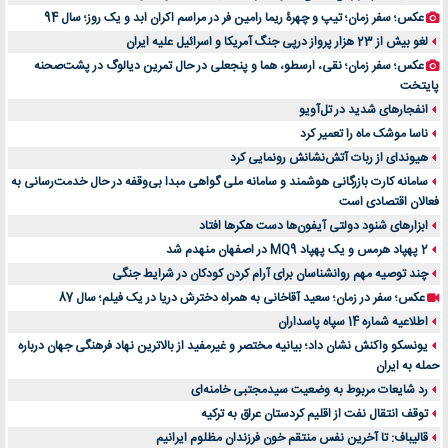
عکس؛ سفر زمان؛ تیپ و چهرۀ ریما رامین فر در مراسم اکران ابد و یک روز؛ سال 94
لغو بیش از 23 هزار پرواز درپی جنگ آمریکا و اسرائیل علیه ایران
عکس؛ سفر زمان؛ نقی، ارسطو، هما و پنجعلی در حال تمرین دیالوگ در پشت‌صحنه
پایتخت
انفجارهای شدید در تل‌آویو
ناسا موشک ماه را تعمیر کرد
هیوندای از ربات آتش‌نشانش رونمایی کرد
سامانه کارت بازرگانی هوشمند و سامانه ملی گواهی مبدا بی‌وقفه در حال خدمت‌رسانی به
فعالان اقتصادی است
ابزارهای شنود دولتی آیفون‌ها دست هکرها افتاد
2 پهپاد هرمس و یک پهپاد MQ9 در اصفهان منهدم شد
چند توصیه مهم روانشناسان برای آرام کردن کودکان در شرایط جنگی
عکس؛ سفر در زمان؛ سعید آقاخانی به همراه دخترش دریا در یک فیلم؛ سال 87
اطلاعیه شماره 14 سپاه پاسداران
یونسکو واکنش نشان داد؛ بیانیه مختصر و غیرمفید از بالاترین نهاد فرهنگی جهان درباره
حمله به ایران
رد شایعات مربوط به وضعیت سیدمجتبی خامنه‌ای
توقف انتقال نفت از اقلیم کردستان عراق به ترکیه
قالیباف: تا آخرین نفس منتقم خون فرزندان مظلوم ایرانیم