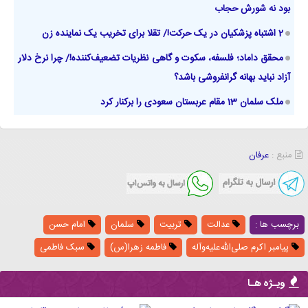
بود نه شورش حجاب
2 اشتباه پزشکیان در یک حرکت!/ تقلا برای تخریب یک نماینده زن
محقق داماد؛ فلسفه، سکوت و گاهی نظریات تضعیف‌کننده!/ چرا نرخ دلار
آزاد نباید بهانه گرانفروشی باشد؟
ملک سلمان 13 مقام عربستان سعودی را برکنار کرد
منبع :
عرفان
برچسب ها :
عدالت
تربیت
سلمان
امام حسن
پیامبر اکرم صلی‌الله‌علیه‌و‌آله
فاطمه زهرا(س)
سبک فاطمی
ویـژه هـا