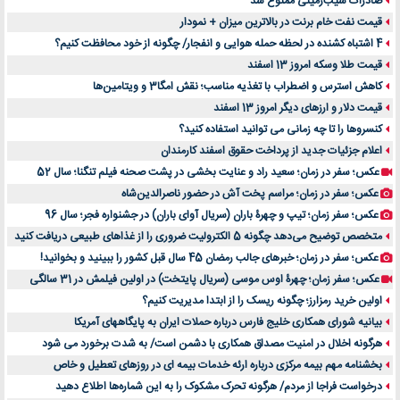
صادرات سیب‌زمینی ممنوع شد
قیمت نفت خام برنت در بالاترین میزان + نمودار
4 اشتباه کشنده در لحظه حمله هوایی و انفجار/ چگونه از خود محافظت کنیم؟
قیمت طلا وسکه امروز 13 اسفند
کاهش استرس و اضطراب با تغذیه مناسب؛ نقش امگا3 و ویتامین‌ها
قیمت دلار و ارزهای دیگر امروز 13 اسفند
کنسروها را تا چه زمانی می توانید استفاده کنید؟
اعلام جزئیات جدید از پرداخت حقوق اسفند کارمندان
عکس؛ سفر در زمان؛ سعید راد و عنایت بخشی در پشت صحنه فیلم تنگنا؛ سال 52
عکس؛ سفر در زمان؛ مراسم پخت آش در حضور ناصرالدین‌شاه
عکس؛ سفر زمان؛ تیپ و چهرۀ باران (سریال آوای باران) در جشنواره فجر؛ سال 96
متخصص توضیح می‌دهد چگونه 5 الکترولیت ضروری را از غذاهای طبیعی دریافت کنید
عکس؛ سفر در زمان؛ خبرهای جالب رمضان 45 سال قبل کشور را ببینید و بخوانید!
عکس؛ سفر زمان؛ چهرۀ اوس موسی (سریال پایتخت) در اولین فیلمش در 31 سالگی
اولین خرید رمزارز؛ چگونه ریسک را از ابتدا مدیریت کنیم؟
بیانیه شورای همکاری خلیج فارس درباره حملات ایران به پایگاههای آمریکا
هرگونه اخلال در امنیت مصداق همکاری با دشمن است/ به شدت برخورد می شود
بخشنامه مهم بیمه مرکزی درباره ارئه خدمات بیمه ای در روزهای تعطیل و خاص
درخواست فراجا از مردم/ هرگونه تحرک مشکوک را به این شماره‌ها اطلاع دهید