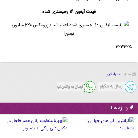
قیمت آیفون 16 رجیستری شده
223225
منبع :
خبرآنلاین
ویـژه هـا