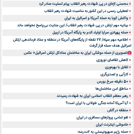
محسنی اژه‌ای در پی شهادت رهبر انقلاب پیام تسلیت صادر کرد
تعطیلی رسمی در این کشور به مناسبت شهادت رهبر انقلاب
واکنش کوبا به حمله آمریکا و اسرائیل به ایران
بیانیه مهم ارتش در پی شهادت رهبر انقلاب/ این جنایت بی‌پاسخ نخواهد ماند
حمله پهپادی سرایا اولیاء الدم به پایگاه آمریکا در اربیل
اطلاعیه مهم سپاه/ 27 نقطه از پایگاه‌های آمریکا در منطقه و ستاد فرماندهی ارتش
اسرائیل هدف حمله قرار گرفت
تصویری از حمله موشکی ایران به ساختمان ستادکل ارتش اسرائیل+ عکس
کاهش تقاضای نوروزی
تقابل با بهره‌وری
کارآیی و تصدی‌گری
50 دقیقه سرخ بورس
مناطق امن ساختمان‌ها
رهبر معظم انقلاب اسلامی ایران به شهادت رسیدند
آیا آمریکا آماده جنگی طولانی با ایران است؟
منطقه در آتش
لغو تمامی پروازهای مسافری در ایران:
خاموشی اینترنت ایران
حمله رژیم صهیونیستی به 2مدرسه: