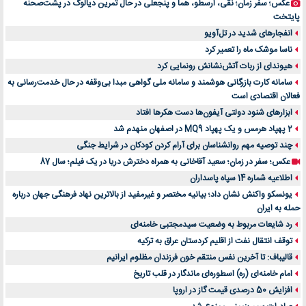
عکس؛ سفر زمان؛ نقی، ارسطو، هما و پنجعلی در حال تمرین دیالوگ در پشت‌صحنه
پایتخت
انفجارهای شدید در تل‌آویو
ناسا موشک ماه را تعمیر کرد
هیوندای از ربات آتش‌نشانش رونمایی کرد
سامانه کارت بازرگانی هوشمند و سامانه ملی گواهی مبدا بی‌وقفه در حال خدمت‌رسانی به
فعالان اقتصادی است
ابزارهای شنود دولتی آیفون‌ها دست هکرها افتاد
2 پهپاد هرمس و یک پهپاد MQ9 در اصفهان منهدم شد
چند توصیه مهم روانشناسان برای آرام کردن کودکان در شرایط جنگی
عکس؛ سفر در زمان؛ سعید آقاخانی به همراه دخترش دریا در یک فیلم؛ سال 87
اطلاعیه شماره 14 سپاه پاسداران
یونسکو واکنش نشان داد؛ بیانیه مختصر و غیرمفید از بالاترین نهاد فرهنگی جهان درباره
حمله به ایران
رد شایعات مربوط به وضعیت سیدمجتبی خامنه‌ای
توقف انتقال نفت از اقلیم کردستان عراق به ترکیه
قالیباف: تا آخرین نفس منتقم خون فرزندان مظلوم ایرانیم
امام خامنه‌ای (ره) اسطوره‌ای ماندگار در قلب تاریخ
افزایش 50 درصدی قیمت گاز در اروپا