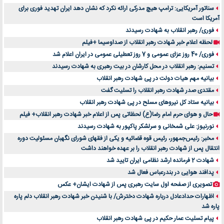
سناتور آمریکایی: ترامپ هیچ مدرکی ارائه نکرد که نشان دهد ایران تهدید فوری برای
آمریکا است
فوری/ رهبر انقلاب به شهادت رسیدند
لحظه اعلام خبر شهادت رهبر انقلاب از صداوسیما +فیلم
فوری/ 40 روز عزای عمومی و 7 روز تعطیلی عمومی در ایران اعلام شد
تسنیم: رهبر انقلاب در محل کارشان در بیت رهبری به شهادت رسیدند
بیانیه مهم هیات دولت در پی شهادت رهبر انقلاب
مقتدی صدر شهادت رهبر انقلاب را تسلیت گفت
بیانیه ستاد کل نیروهای مسلح در پی شهادت رهبر انقلاب
حال و هوای حرم امام رضا(ع) لحظاتی پس از اعلام خبر شهادت رهبر انقلاب+ فیلم
نورنیوز: علی شمخانی و سرلشکر پاکپور به شهادت رسیدند
مخبر: رئیس‌جمهور، رئیس قوه ‌قضائیه و یکی از فقهای شورای نگهبان مسئولیت دوره
انتقال پس ‌از شهادت رهبر انقلاب را بر عهده خواهند داشت
شهادت 2 فرمانده ارشد نظامی ایران تایید شد
پدافند هوایی در بندرعباس فعال شد
تصویری از صفحه اول سایت رهبری پس از شهادت ایشان+ عکس
اظهارات حدادعادل درباره شهادت دخترش/ با شنیدن خبر شهادت رهبر انقلاب دلم پاره
پاره شد
پیام تسلیت عمار حکیم در پی شهادت رهبر انقلاب