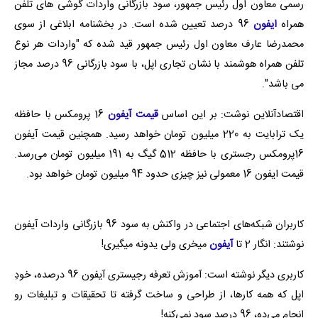
رسمی معاون اول رئیس جمهور، سود بازرگانی واردات گوشی های تلفن
همراه
ایفون
96 درصد تعیین شده است. در بخشنامه ابلاغی از سوی
محمدرضا عارف معاون اول رئیس جمهور قید شده که "واردات هر نوع
تلفن همراه هوشمند با نشان تجاری اپل، با سود بازرگانی 96 درصد مجاز
می باشد".
اقتصادآنلاین نوشت: بر این اساس
قیمت آیفون
16 پرومکس با حافظه
یک ترابایت به 220 میلیون تومان خواهد رسید. همچنین قیمت آیفون
16پرومکس رجستری با حافظه 512 گیگ به 191 میلیون تومان می‌رسد.
قیمت ایفون 16 معمولی نیز چیزی حدود 94 میلیون تومان خواهد بود.
کاربران شبکه‌های اجتماعی در واکنش به سود 96 بازرگانی واردات آیفون
نوشتند: انگار 2 تا
آیفون
میخری ولی یدونه میگیری!
کاربری دیگر نوشته است: آموزش تعرفه رجیستری آیفون 96 درصده، خودِ
اپل که همه کارها، از طراحی و ساخت گرفته تا تحقیقات و تبلیغات رو
انجام می‌ده، 96 درصد سود نمی‌کنه!