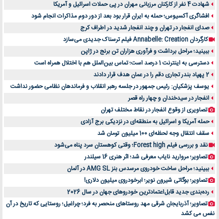
شهادت 4 نفر از کارکنان مرزبانی مهران در پی حملات اسرائیل و آمریکا
افشاگری آکسیوس؛ حمله به ایران قرار بود بعد از دور دوم مذاکرات انجام شود
صدای انفجار در تهران و چند انفجار شدید در اطراف کرج
کارگردان Annabelle: Creation فیلم ترسناک جدیدی می‌سازد
ببینید؛ مراحل برداشت و فرآوری هزاران تن برنج در ژاپن
دسترسی به اینترنت 1 درصد است؛ تماس بین‌الملل هم با اختلال همراه است
2 پهپاد بندر تجاری دقم را در عمان هدف قرار دادند
یوسف پزشکیان: رئیس جمهور در جلسه رهبر انقلاب و فرماندهان نظامی حضور نداشت
انفجار در سیدخندان و چهار راه قصر
تصاویری از وقوع انفجار در نقاط مختلف تهران
حمله آمریکا و اسرائیل به منطقه‌ای در نزدیکی برج آزادی
سقف انتقال وجه لحظه‌ای 100 میلیون تومان شد
نقد و بررسی فیلم Forest high؛ وقتی کوهستان سرد پناه می‌شود
تصاویر؛ مروارید نایاب معرفی شد؛ اثر هنری 16 سیلندر
ببینید؛ مراحل ساخت خودروی مرسدس بنز AMG SL در آلمان
تصاویر؛ بوگاتی شیرون نویر؛ ابرخودروی میلیون دلاری!
رده‌بندی جدید قابل‌اعتمادترین خودروهای جهان در سال 2026
تصاویر؛ آذربایجان شرقی مهد روستاهای منحصر به فرد؛ چراغیل؛ روستایی که تاریخ در آن
نفس می کشد