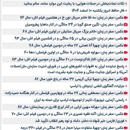
نکات نجات‌بخش در حملات هوایی؛ با رعایت این موارد ساده، سالم بمانید
فال حافظ امروز یکشنبه 10 اسفند 1404
عکس؛ سفر در زمان؛ مه لقا خانم سریال نون خ در هفتمین فیلم اش؛ سال 76
عکس؛ سفر زمان؛ نگین صدق گویا در 34 سالگی در کنار ماهایا پطروسیان
عکس؛ سفر در زمان؛ خانم بزرگ سریال ستایش در اولین فیلم اش؛ سال 68
عکس؛ سفر در زمان؛ نازنین بیاتی در 25 سالگی و در ششمین فیلم اش؛ سال 93
عکس؛ سفر زمان؛ چهرۀ آنا نعمتی 22 ساله در دومین فیلمش؛ سال 78
عکس؛ سفر زمان؛ مهراوه شریفی‌نیا در 8 سالگی در اولین فیلمش؛ دهۀ 60
عکس؛ سفر در زمان؛ الناز شاکردوست در 20 سالگی و در سومین فیلم اش؛ سال 83
پاسخ نماینده ایران به اظهارات کشورهای غربی در شورای امنیت سازمان ملل/حملات
آمریکا و اسرائیل جنایت جنگی و جنایت علیه بشریت است
عکس؛ سفر زمان؛ چهرۀ نیکی کریمی 32 ساله در باج خور؛ سال 82
جزئیات گفتگوی تلفنی اردوغان با ترامپ
عکس؛ سفر زمان؛ مصطفی زمانی 27 ساله در چهارمین فیلمش در کنار هنگامه حمیدزاده؛
راستی آزمایی نیویورک تایمز از توجیهات ترامپ برای حمله به ایران
عکس؛ سفر زمان؛ مهرانه مهین ترابی در کنار ایرج قادری در بیمارستان؛ سال 87
عکس؛ سفر در زمان؛ آتنه فقیه نصیری در 23 سالگی و در دومین فیلم اش؛ سال 70
فوری/ فارس: خبر شهادت دختر، داماد و نوه رهبر انقلاب تأیید شد
عکس؛ سفر زمان؛ چهرۀ متفاوت میترا حجار در 38 سالگی در فیلم 360 درجه