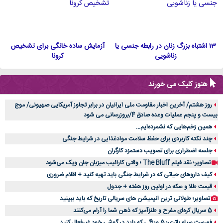
13 اشتباه بزرگ زنان در رابطه جنسی یا
آزمایش ساده خانگی برای تشخیص
زناشویی
کرونا
هنوز کلیک می خورند
روز هشتم/ آخرین اخبار مقاومت ملی ایرانیان در برابر تجاوز آمریکایی صهیونی/ موج
بیست و پنجم عملیات وعده صادق 4/بروزرسانی می شود
همین زخم‌هایی که نشمرده‌ایم...
چند نکته کاربردی برای حفظ سلامت موادغذایی در شرایط جنگی
جلسه اضطراری برای تصویب دستمزد کارگران
تصاویر؛ نقد فیلم The Bluff ؛ وقتی کارائیب میزبان جان ویک می‌شود
کیف داروهای حیاتی که در شرایط جنگی باید تهیه کنید + اقلام ضروری
قیمت طلا و سکه در اولین روز هفته + جدول
تصاویر؛ طولانی ترین انیمیشن های سریالی تاریخ که باید ببینید
5 سریال کره‌ای مفرح و طنزآمیز که ذهن شما را آرام می‌کنند
فهرست سیاه باتری؛ 5 ویژگی که باید در گوشی خود غیرفعال کنید