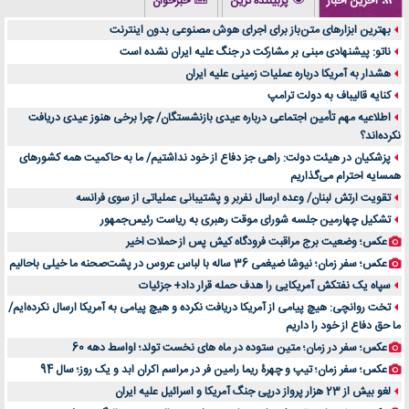
آخرین اخبار
پربیننده ترین
خبرخوان
درد زانو بعد از تمرین با تردمیل؟ شاید مشکل از این انتخاب باشد
بهترین ابزارهای متن‌باز برای اجرای هوش مصنوعی بدون اینترنت
آینده موسیقی هم‌اکنون در اینجاست
ناتو: پیشنهادی مبنی بر مشارکت در جنگ علیه ایران نشده است
بهترین راه تبلیغات کلینیک زیبایی و افزایش مشتری کدام است؟
هشدار به آمریکا درباره عملیات زمینی علیه ایران
مقایسه قالب آسترا با وودمارت و فلت‌سام (فارسی)
کنایه قالیباف به دولت ترامپ
خرید سمعک کارکرده یا دست دوم | نکات مهم قبل از تصمیم‌گیری
اطلاعیه مهم تأمین اجتماعی درباره عیدی بازنشستگان/ چرا برخی هنوز عیدی دریافت
نکرده‌اند؟
خرید و فروش قطعات سرور دست دوم در ماهان شبکه ایرانیان
پزشکیان در هیئت دولت: راهی جز دفاع از خود نداشتیم/ ما به حاکمیت همه کشورهای
اهمیت انتخاب بهترین وکیل در سعادت آباد برای پرونده‌های حساس و کلان
همسایه احترام می‌گذاریم
۷ تاثیرات کامپیوتر در حوزه علوم زندگی و کاربردی
تقویت ارتش لبنان/ وعده ارسال نفربر و پشتیبانی عملیاتی از سوی فرانسه
لیفتراک صفر؛ راهنمای جامع خرید، قیمت و فروش در ایران
تشکیل چهارمین جلسه شورای موقت رهبری به ریاست رئیس‌جمهور
راهنمای جامع بهترین کفش ورزشی برای دویدن و استفاده روزمره | بررسی ۱۲ مدل برتر
عکس؛ وضعیت برج مراقبت فرودگاه کیش پس از حملات اخیر
عکس؛ سفر زمان؛ نیوشا ضیغمی 36 ساله با لباس عروس در پشت‌صحنه ما خیلی باحالیم
سپاه یک نفتکش آمریکایی را هدف حمله قرار داد+ جزئیات
تخت روانچی: هیچ پیامی از آمریکا دریافت نکرده و هیچ پیامی به آمریکا ارسال نکرده‌ایم/
ما حق دفاع از خود را داریم
عکس؛ سفر در زمان؛ متین ستوده در ماه های نخست تولد؛ اواسط دهه 60
عکس؛ سفر زمان؛ تیپ و چهرۀ ریما رامین فر در مراسم اکران ابد و یک روز؛ سال 94
لغو بیش از 23 هزار پرواز درپی جنگ آمریکا و اسرائیل علیه ایران