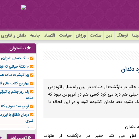
نما
فرهنگ
دین
سلامت
ورزش
سیاست
اقتصاد
جامعه
دانش و فناوری
پیشخوان
ساک دستی؛ ابزاری سا
۱۰ نکتهٔ حیاتی که قبل از کاشت ایمپلنت باید بدانید!
 دندان
چرا تیشرت ساده هم
بهترین کتاب های قا
قیر در بازگشت از عتبات در بین راه میان اتوبوس
رگ زیر چشم یا تیر
 خیلی هم درد می کرد کسی هم در اتوبوس نبود که
ساده
 بشود بعد دندان کشیده شود و در این لحظه با
قرص ضدعفونی کنند
درمان شقاق با لیزر د
قمری
فوم صنعتی چیست و ا
نقل
می
کند
حقیر
در
بازگشت
از
عتبات
تولیدکننده تهیه کرد؟
آخرین اخبار