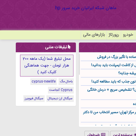
خودرو
رپورتاژ
بازارهای مالی
تبلیغات متنی
ده با تأثیر بزرگ در فروش
محل تبلیغ شما (یک ماهه 200
هزار تومان - جهت هماهنگی
کلیک کنید )
یشه جذابه؟
نون جذب که باید مطالعه کنید!
باحال مگ
cyprus-newlife
گی؟ تشخیص سریع + درمان خانگی
Cyprus کجاست
سیگنال ارز دیجیتال
سیگنال فیوچرز
ه
ر مرکز تهران؛ مسیر انتخاب من تا دکتر
ز کجا باید آن را مستقیم از
پربیننده ترین
خبرخوان