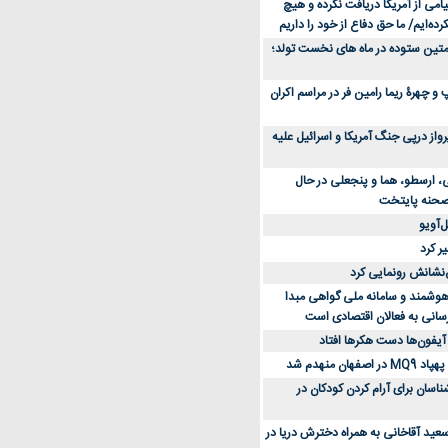
می از آمریکا دریافت نکرده و هیچ
رده‌ایم/ ما حق دفاع از خود را داریم
ن کفش ورزشی برای دویدن و استفاده
متین ستوده در ماه های نخست تولد؛
و چهرۀ ریما رامین فر در مراسم اکران
از 23 هزار پرواز درپی جنگ آمریکا و اسرائیل علیه
، ارسطو، هما و پنجعلی در حال
صحنه پایتخت
‌آویو
ر کرد
‌نشانش رونمایی کرد
 هوشمند و سامانه ملی گواهی مبدا
سانی به فعالان اقتصادی است
آیفون‌ها دست هکرها افتاد
اسان برای آرام کردن کودکان در
عید آقاخانی به همراه دخترش دریا در