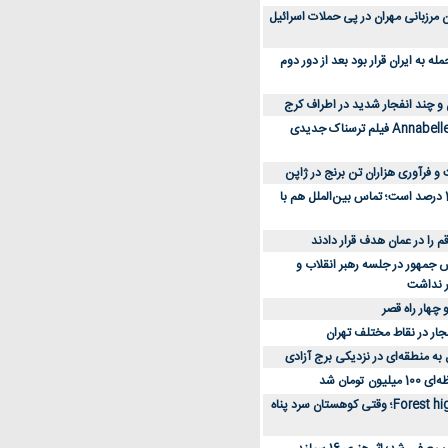
 کارکنان مرزبانی مهران در پی حملات اسرائیل
 به ایران قرار بود بعد از دور دوم
 و چند انفجار شدید در اطراف کرج
کارگردان Annabelle: Creation فیلم ترسناک جدیدی
 و فرآوری هزاران تن برنج در ژاپن
دسترسی به اینترنت 1 درصد است؛ تماس بین‌الملل هم با
جمهور در جلسه رهبر انقلاب و
ر نداشت
 چهار راه قصر
جار در نقاط مختلف تهران
 به منطقه‌ای در نزدیکی برج آزادی
تومان شد
نقد و بررسی فیلم Forest high؛ وقتی کوهستان سرد پناه