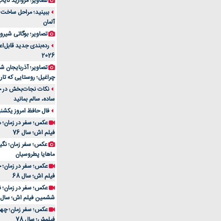
تصاویر؛ مروارید نایاب مع
آلمان
تصاویر؛ بوگاتی شیرون
رده‌بندی جدید قابل‌ا
2026
تصاویر؛ آذربایجان ش
چراغیل؛ روستایی که تا
نکات نجات‌بخش در حم
ساده، سالم بمانید
فال حافظ امروز یکشنبه 10 اسفند 4
عکس؛ سفر در زمان؛ م
فیلم اش؛ سال 76
ماهایا پطروسیان
عکس؛ سفر در زمان؛ خ
فیلم اش؛ سال 68
ششمین فیلم اش؛ سال 93
فیلمش؛ سال 78