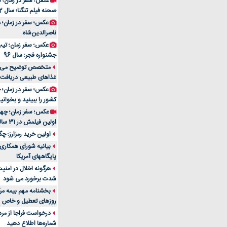
عکس؛ سفر در زمان؛ 
صحنه فیلم تنگنا؛ سال 52
عکس؛ سفر در زمان؛
ناصرالدین‌شاه
عکس؛ سفر زمان؛ تیپ و
جشنواره فجر؛ سال 96
غذاهای طبیعی دریافت 
کشور را ببینید و بخوانید
عکس؛ سفر زمان؛ چهر
اولین فیلمش در 31 سالگی
اولین خرید رمزارز؛ چگ
بیانیه شورای همکاری 
پایگاههای آمریکا
هرگونه اخلال در امن
شدت برخورد می شود
بخشنامه مهم بیمه مرک
روزهای تعطیل و خاص
درخواست فراجا از مر
شماره‌ها اطلاع دهید