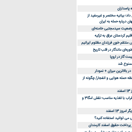
د؛ بیانیه مختصر و غیرمفید از
ان درباره حمله به ایران
 وضعیت سیدمجتبی خامنه‌ای
لیم کردستان عراق به ترکیه
س منتقم خون فرزندان مظلوم ایرانیم
طوره‌ای ماندگار در قلب تاریخ
ممنوع شد
 بالاترین میزان + نمودار
حظه حمله هوایی و انفجار/ چگونه از
د
کاهش استرس و اضطراب با تغذیه مناسب؛ نقش امگا3 و
وز 13 اسفند
ی می توانید استفاده کنید؟
ز پرداخت حقوق اسفند کارمندان