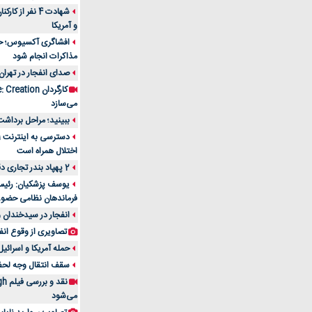
شهادت 4 نفر از
و آمریکا
افشاگری آکسیوس؛ حمله
مذاکرات انجام شود
صدای انفجار در تهران
می‌سازد
ببینید؛ مراحل برداشت
اختلال همراه است
2 پهپاد بندر تجاری دقم را در عمان هدف قرار دادند
یوسف پزشکیان: رئیس 
فرماندهان نظامی حضو
انفجار در سیدخندان و
تصاویری از وقوع انف
حمله آمریکا و اسرائیل
سقف انتقال وجه لحظه‌ای 100 میلیون 
می‌شود