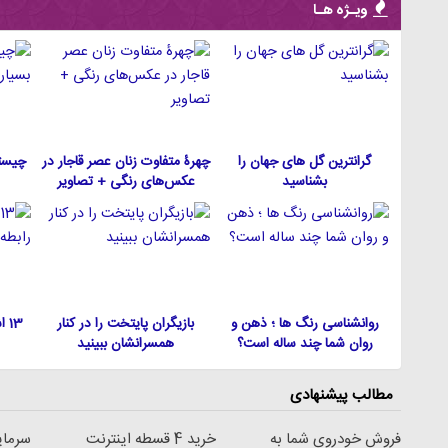
ویـژه هـا
گرانترین گل های جهان را
چهرۀ متفاوت زنان عصر قاجار در
چیست
بشناسید
عکس‌های رنگی + تصاویر
روانشناسی رنگ ها ؛ ذهن و
بازیگران پایتخت را در کنار
13
روان شما چند ساله است؟
همسرانشان ببینید
مطالب پیشنهادی
فروش خودروی شما به
خرید 4 قسطه اینترنت
سرمای