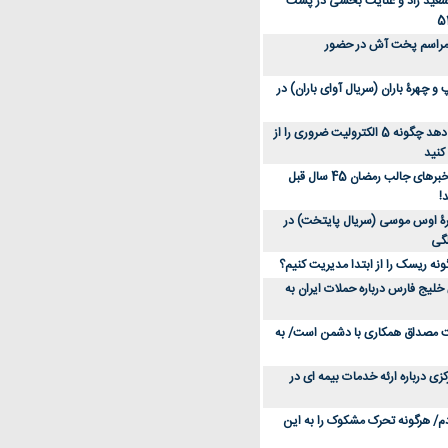
سعید راد و عنایت بخشی در پشت
 مراسم پخت آش در حضور
 چهرۀ باران (سریال آوای باران) در
متخصص توضیح می‌دهد چگونه 5 الکترولیت ضروری را از
کنید
عکس؛ سفر در زمان؛ خبرهای جالب رمضان 45 سال قبل
!
ۀ اوس موسی (سریال پایتخت) در
ونه ریسک را از ابتدا مدیریت کنیم؟
خلیج فارس درباره حملات ایران به
یت مصداق همکاری با دشمن است/ به
زی درباره ارئه خدمات بیمه ای در
دم/ هرگونه تحرک مشکوک را به این