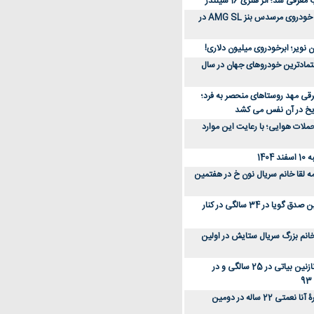
رفی شد؛ اثر هنری 16 سیلندر
ببینید؛ مراحل ساخت خودروی مرسدس بنز AMG SL در
 نویر؛ ابرخودروی میلیون دلاری!
عتمادترین خودروهای جهان در سال
رقی مهد روستاهای منحصر به فرد؛
ریخ در آن نفس می کشد
لات هوایی؛ با رعایت این موارد
140
ه لقا خانم سریال نون خ در هفتمین
عکس؛ سفر زمان؛ نگین صدق گویا در 34 سالگی در کنار
انم بزرگ سریال ستایش در اولین
عکس؛ سفر در زمان؛ نازنین بیاتی در 25 سالگی و در
عکس؛ سفر زمان؛ چهرۀ آنا نعمتی 22 ساله در دومین