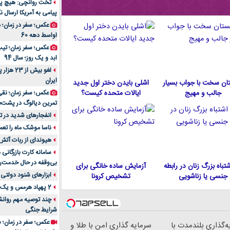
تخت روانچی: هیچ پیا
پیامی به آمریکا ارسال نک
راهنمای جامع بهتری
روزمره | بررسی ۱۲ مدل برتر
عکس؛ سفر در زمان؛ 
اواسط دهه 60
عکس؛ سفر زمان؛ تیپ 
ابد و یک روز؛ سال 94
لغو بیش 
ایران
ان سخت با جواب بسیار
اشلی بایدن دختر اول جدید
جالب و مهیج
ایالات متحده كيست؟
عکس؛ سفر زمان؛ نقی
تمرین دیالوگ در پشت‌
انفجارهای شدید در تل
ناسا موشک ماه را تعمی
هیوندای از ربات آتش
سامانه کارت بازرگانی
بی‌وقفه در حال خدمت‌ر
 اشتباه بزرگ زنان در رابطه
آزمایش ساده خانگی برای
ابزارهای شنود دولتی 
جنسی یا زناشویی
تشخیص کرونا
2 پهپاد هرمس و یک پهپاد MQ9 در اصفهان منهدم شد
چند توصیه مهم روانشن
شرایط جنگی
عکس؛ سفر در زمان؛ س
ه‌گذاری بلندمدت با
سرمایه گذاری امن با طلا و