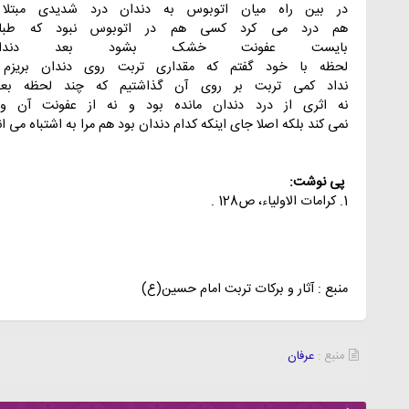
در
بین
راه
میان
اتوبوس
به
دندان
درد
شدیدی
مبتلا
هم
درد
می
کرد
کسی
هم
در
اتوبوس
نبود
که
طبا
بایست
عفونت
خشک
بشود
بعد
دندا
لحظه
با
خود
گفتم
که
مقداری
تربت
روی
دندان
بریزم
نداد
کمی
تربت
بر
روی
آن
گذاشتیم
که
چند
لحظه
بع
نه
اثری
از
درد
دندان
مانده
بود
و
نه
از
عفونت
آن
و
نمی
کند
بلکه
اصلا
جای
اینکه
کدام
دندان
بود
هم
مرا
به
اشتباه
می
ان
پی نوشت:
1. کرامات
الاولیاء،
ص
128
.
منبع : آثار و برکات تربت امام حسین(ع)
منبع :
عرفان