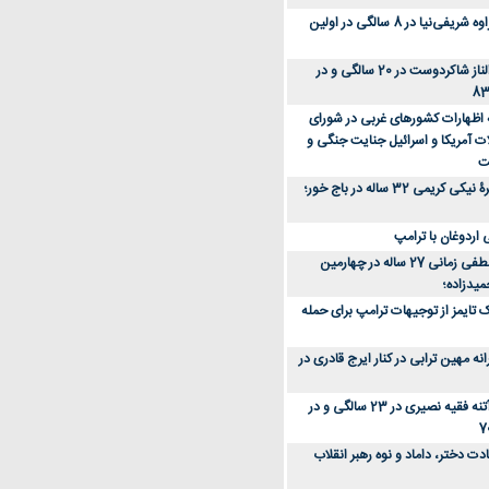
عکس؛ سفر زمان؛ مهراوه شریفی‌نیا در 8 سالگی در اولین
عکس؛ سفر در زمان؛ الناز شاکردوست در 20 سالگی و در
ه اظهارات کشورهای غربی در شورای
ت آمریکا و اسرائیل جنایت جنگی و
ت
عکس؛ سفر زمان؛ چهرۀ نیکی کریمی 32 ساله در باج خور؛
اردوغان با ترامپ
عکس؛ سفر زمان؛ مصطفی زمانی 27 ساله در چهارمین
میدزاده؛
 تایمز از توجیهات ترامپ برای حمله
ه مهین ترابی در کنار ایرج قادری در
عکس؛ سفر در زمان؛ آتنه فقیه نصیری در 23 سالگی و در
ت دختر، داماد و نوه رهبر انقلاب