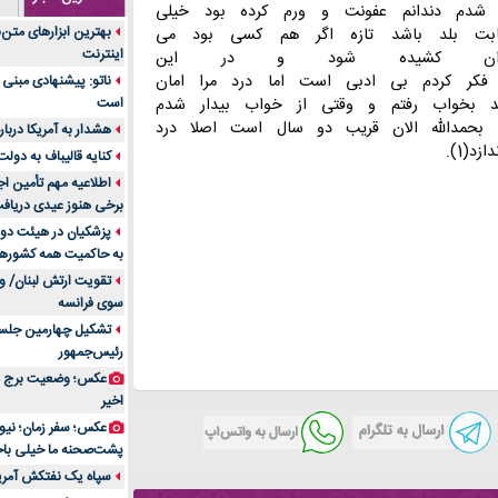
شدم
دندانم
عفونت
و
ورم
کرده
بود
خیلی
جنس هر کدام از اج
بهترین ابزارهای متن
بت
بلد
باشد
تازه
اگر
هم
کسی
بود
می
متریال برای شما بهتر 
اینترنت
ن
کشیده
شود
و
در
این
تولید لیوان کاغذی یک
فکر
کردم
بی
ادبی
است
اما
درد
مرا
امان
ناتو: پیشنهادی مبنی 
بازار ایران
د
بخواب
رفتم
و
وقتی
از
خواب
بیدار
شدم
است
درد زانو بعد از تمری
بحمدالله الان
قریب
دو
سال
است
اصلا
درد
هشدار به آمریکا دربار
انتخاب باشد
دازد(1).
کنایه قالیباف به دول
آینده موسیقی هم‌اک
اطلاعیه مهم تأمین اج
بهترین راه تبلیغات 
برخی هنوز عیدی دریافت 
است؟
پزشکیان در هیئت دول
به حاکمیت همه کشورهای
مقایسه قالب آسترا 
تقویت ارتش لبنان/ وع
خرید سمعک کارکرده 
سوی فرانسه
تصمیم‌گیری
تشکیل چهارمین جلسه
خرید و فروش قطعات
رئیس‌جمهور
ایرانیان
عکس؛ وضعیت برج مر
اهمیت انتخاب بهتری
اخیر
پرونده‌های حساس و کل
۷ تاثیرات کامپیوتر در حوزه علوم زندگی و کاربردی
پشت‌صحنه ما خیلی باح
لیفتراک صفر؛ راهنم
سپاه یک نفتکش آمریک
ایران