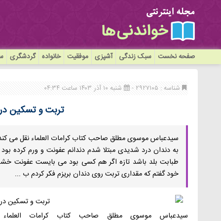
صفحه نخست
سبک زندگی
آشپزی
موفقیت
خانواده
گردشگری
سی
شناسه : ۲۹۲۷۱۰۵ -
شنبه ۱۰ آذر ۱۴۰۳ ساعت ۰۴:۳۴
تربت و تسکین درد
سیدعباس موسوی مطلق صاحب کتاب کرامات العلماء نقل می کند ح
به دندان درد شدیدی مبتلا شدم دندانم عفونت و ورم کرده بود
طبابت بلد باشد تازه اگر هم کسی بود می بایست عفونت خشک
خود گفتم که مقداری تربت روی دندان بریزم فکر کردم ب ...
سیدعباس
موسوی
مطلق
صاحب
کتاب
کرامات
العلماء