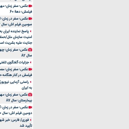
فیلمش؛ دهۀ 60
سومین فیلم اش؛ سال 83
پاسخ نماینده ایران ب
امنیت سازمان ملل/حملا
جنایت علیه بشریت اس
سال 82
جزئیات گفتگوی تلفنی 
فیلمش در کنار هنگامه ح
راستی آزمایی نیویورک
به ایران
عکس؛ سفر زمان؛ مهران
بیمارستان؛ سال 87
دومین فیلم اش؛ سال 70
فوری/ فارس: خبر شهاد
تأیید شد