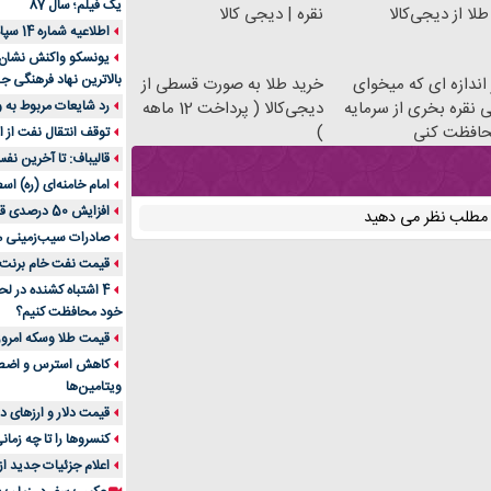
یک فیلم؛ سال 87
لا از دیجی‌کالا
نقره | دیجی کالا
اطلاعیه شماره 14 سپاه پاسداران
یونسکو واکنش نشان دا
بالاترین نهاد فرهنگی جه
اندازه ای که میخوای
خرید طلا به صورت قسطی از
ی نقره بخری از سرمایه
دیجی‌کالا ( پرداخت 12 ماهه
رد شایعات مربوط به
افظت کنی
)
توقف انتقال نفت از اق
قالیباف: تا آخرین نف
امام خامنه‌ای (ره) اس
افزایش 50 درصدی قیمت گاز در اروپا
ن مطلب نظر می دهید
صادرات سیب‌زمینی 
قیمت نفت خام برنت در
4 اشتباه کشنده در ل
خود محافظت کنیم؟
قیمت طلا وسکه امروز 13 اسفن
ویتامین‌ها
قیمت دلار و ارزهای دیگر امر
کنسروها را تا چه زمان
اعلام جزئیات جدید ا