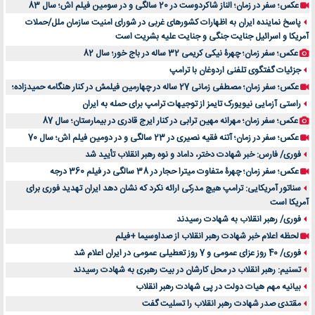
عکس؛ سفر در زمان؛ الناز شاکردوست در 20 سالگی و در سومین فیلم اش؛ سال 83
پاسخ نماینده ایران به اظهارات کشورهای غربی در شورای امنیت سازمان ملل/حملات
آمریکا و اسرائیل جنایت جنگی و جنایت علیه بشریت است
عکس؛ سفر زمان؛ چهرۀ نیکی کریمی 32 ساله در باج خور؛ سال 82
جزئیات گفتگوی تلفنی اردوغان با ترامپ
عکس؛ سفر زمان؛ مصطفی زمانی 27 ساله در چهارمین فیلمش در کنار هنگامه حمیدزاده؛
راستی آزمایی نیویورک تایمز از توجیهات ترامپ برای حمله به ایران
عکس؛ سفر زمان؛ مهرانه مهین ترابی در کنار ایرج قادری در بیمارستان؛ سال 87
عکس؛ سفر در زمان؛ آتنه فقیه نصیری در 23 سالگی و در دومین فیلم اش؛ سال 70
فوری/ فارس: خبر شهادت دختر، داماد و نوه رهبر انقلاب تأیید شد
عکس؛ سفر زمان؛ چهرۀ متفاوت میترا حجار در 38 سالگی در فیلم 360 درجه
سناتور آمریکایی: ترامپ هیچ مدرکی ارائه نکرد که نشان دهد ایران تهدید فوری برای
آمریکا است
فوری/ رهبر انقلاب به شهادت رسیدند
لحظه اعلام خبر شهادت رهبر انقلاب از صداوسیما +فیلم
فوری/ 40 روز عزای عمومی و 7 روز تعطیلی عمومی در ایران اعلام شد
تسنیم: رهبر انقلاب در محل کارشان در بیت رهبری به شهادت رسیدند
بیانیه مهم هیات دولت در پی شهادت رهبر انقلاب
مقتدی صدر شهادت رهبر انقلاب را تسلیت گفت