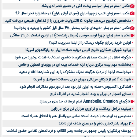
عکس؛ سفر در زمان؛ مراسم پخت آش در حضور ناصرالدین‌شاه
عکس؛ سفر زمان؛ تیپ و چهرۀ باران (سریال آوای باران) در جشنواره فجر؛ سال 96
متخصص توضیح می‌دهد چگونه 5 الکترولیت ضروری را از غذاهای طبیعی دریافت کنید
عکس؛ سفر در زمان؛ خبرهای جالب رمضان 45 سال قبل کشور را ببینید و بخوانید!
عکس؛ سفر زمان؛ چهرۀ اوس موسی (سریال پایتخت) در اولین فیلمش در 31 سالگی
اولین خرید رمزارز؛ چگونه ریسک را از ابتدا مدیریت کنیم؟
بیانیه شورای همکاری خلیج فارس درباره حملات ایران به پایگاههای آمریکا
هرگونه اخلال در امنیت مصداق همکاری با دشمن است/ به شدت برخورد می شود
بخشنامه مهم بیمه مرکزی درباره ارئه خدمات بیمه ای در روزهای تعطیل و خاص
درخواست فراجا از مردم/ هرگونه تحرک مشکوک را به این شماره‌ها اطلاع دهید
شهادت 4 نفر از کارکنان مرزبانی مهران در پی حملات اسرائیل و آمریکا
افشاگری آکسیوس؛ حمله به ایران قرار بود بعد از دور دوم مذاکرات انجام شود
صدای انفجار در تهران و چند انفجار شدید در اطراف کرج
کارگردان Annabelle: Creation فیلم ترسناک جدیدی می‌سازد
ببینید؛ مراحل برداشت و فرآوری هزاران تن برنج در ژاپن
دسترسی به اینترنت 1 درصد است؛ تماس بین‌الملل هم با اختلال همراه است
2 پهپاد بندر تجاری دقم را در عمان هدف قرار دادند
یوسف پزشکیان: رئیس جمهور در جلسه رهبر انقلاب و فرماندهان نظامی حضور نداشت