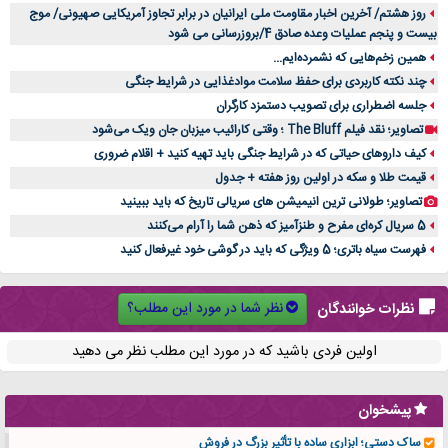
روز هشتم/ آخرین اخبار مقاومت ملی ایرانیان در برابر تجاوز آمریکایی صهیونی/ موج
بیست و پنجم عملیات وعده صادق 4/بروزرسانی می شود
همین زخم‌هایی که نشمرده‌ایم...
چند نکته کاربردی برای حفظ سلامت موادغذایی در شرایط جنگی
جلسه اضطراری برای تصویب دستمزد کارگران
تصاویر؛ نقد فیلم The Bluff ؛ وقتی کارائیب میزبان جان ویک می‌شود
کیف داروهای حیاتی که در شرایط جنگی باید تهیه کنید + اقلام ضروری
قیمت طلا و سکه در اولین روز هفته + جدول
تصاویر؛ طولانی ترین انیمیشن های سریالی تاریخ که باید ببینید
5 سریال کره‌ای مفرح و طنزآمیز که ذهن شما را آرام می‌کنند
فهرست سیاه باتری؛ 5 ویژگی که باید در گوشی خود غیرفعال کنید
نظر شما در مورد این مطلب؟
نظرات خوانندگان
اولین فردی باشید که در مورد این مطلب نظر می دهید
پیشخوان
ساک دستی؛ ابزاری ساده با تأثیر بزرگ در فروش