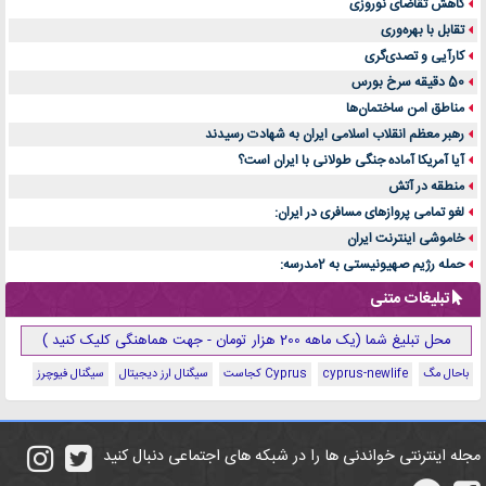
کاهش تقاضای نوروزی
تقابل با بهره‌وری
کارآیی و تصدی‌گری
50 دقیقه سرخ بورس
مناطق امن ساختمان‌ها
رهبر معظم انقلاب اسلامی ایران به شهادت رسیدند
آیا آمریکا آماده جنگی طولانی با ایران است؟
منطقه در آتش
لغو تمامی پروازهای مسافری در ایران:
خاموشی اینترنت ایران
حمله رژیم صهیونیستی به 2مدرسه:
تبلیغات متنی
محل تبلیغ شما (یک ماهه 200 هزار تومان - جهت هماهنگی کلیک کنید )
باحال مگ
cyprus-newlife
Cyprus کجاست
سیگنال ارز دیجیتال
سیگنال فیوچرز
مجله اینترنتی خواندنی ها را در شبکه های اجتماعی دنبال کنید