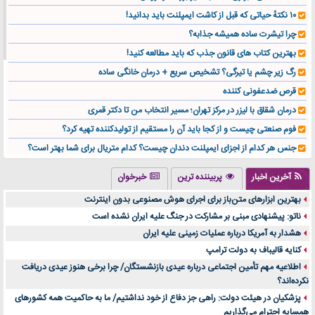
۱۰ نکتهٔ حیاتی که قبل از کاشت ایمپلنت باید بدانید!
چرا تیشرت ساده همیشه جذابه؟
بهترین کتاب های قانون جذب که باید مطالعه کنید!
رگ زیر چشم یا تیرگی؟ تشخیص سریع + درمان خانگی ساده
قرص ضدعفونی کننده
درمان شقاق با لیزر در مرکز تهران؛ مسیر انتخاب من تا دکتر قمری
فوم صنعتی چیست و از کجا باید آن را مستقیم از تولیدکننده تهیه کرد؟
جنس هر کدام از اجزای ایمپلنت دندان چیست؟ کدام متریال برای شما بهتر است؟
تولید لیوان کاغذی یک کسب‌ و کار پر سود و رو‌ به‌ رشد در بازار ایران
آخرین اخبار
پربیننده ترین
خبرخوان
درد زانو بعد از تمرین با تردمیل؟ شاید مشکل از این انتخاب باشد
بهترین ابزارهای متن‌باز برای اجرای هوش مصنوعی بدون اینترنت
آینده موسیقی هم‌اکنون در اینجاست
ناتو: پیشنهادی مبنی بر مشارکت در جنگ علیه ایران نشده است
بهترین راه تبلیغات کلینیک زیبایی و افزایش مشتری کدام است؟
هشدار به آمریکا درباره عملیات زمینی علیه ایران
مقایسه قالب آسترا با وودمارت و فلت‌سام (فارسی)
کنایه قالیباف به دولت ترامپ
خرید سمعک کارکرده یا دست دوم | نکات مهم قبل از تصمیم‌گیری
اطلاعیه مهم تأمین اجتماعی درباره عیدی بازنشستگان/ چرا برخی هنوز عیدی دریافت
نکرده‌اند؟
خرید و فروش قطعات سرور دست دوم در ماهان شبکه ایرانیان
پزشکیان در هیئت دولت: راهی جز دفاع از خود نداشتیم/ ما به حاکمیت همه کشورهای
اهمیت انتخاب بهترین وکیل در سعادت آباد برای پرونده‌های حساس و کلان
همسایه احترام می‌گذاریم