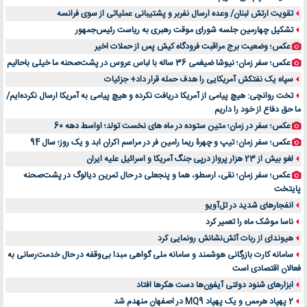
۷ تاثیرات کامپیوتر در حوزه علوم زندگی و کاربردی
تقویت ارتش لبنان/ وعده ارسال نفربر و پشتیبانی عملیاتی از سوی فرانسه
لیفتراک صفر؛ راهنمای جامع خرید، قیمت و فروش در ایران
تشکیل چهارمین جلسه شورای موقت رهبری به ریاست رئیس‌جمهور
راهنمای جامع بهترین کفش ورزشی برای دویدن و استفاده روزمره | بررسی ۱۲ مدل برتر
عکس؛ وضعیت برج مراقبت فرودگاه کیش پس از حملات اخیر
عکس؛ سفر زمان؛ نیوشا ضیغمی 36 ساله با لباس عروس در پشت‌صحنه ما خیلی باحالیم
سپاه یک نفتکش آمریکایی را هدف حمله قرار داد+ جزئیات
تخت روانچی: هیچ پیامی از آمریکا دریافت نکرده و هیچ پیامی به آمریکا ارسال نکرده‌ایم/
ما حق دفاع از خود را داریم
عکس؛ سفر در زمان؛ متین ستوده در ماه های نخست تولد؛ اواسط دهه 60
عکس؛ سفر زمان؛ تیپ و چهرۀ ریما رامین فر در مراسم اکران ابد و یک روز؛ سال 94
لغو بیش از 23 هزار پرواز درپی جنگ آمریکا و اسرائیل علیه ایران
عکس؛ سفر زمان؛ نقی، ارسطو، هما و پنجعلی در حال تمرین دیالوگ در پشت‌صحنه
پایتخت
انفجارهای شدید در تل‌آویو
ناسا موشک ماه را تعمیر کرد
هیوندای از ربات آتش‌نشانش رونمایی کرد
سامانه کارت بازرگانی هوشمند و سامانه ملی گواهی مبدا بی‌وقفه در حال خدمت‌رسانی به
فعالان اقتصادی است
ابزارهای شنود دولتی آیفون‌ها دست هکرها افتاد
2 پهپاد هرمس و یک پهپاد MQ9 در اصفهان منهدم شد