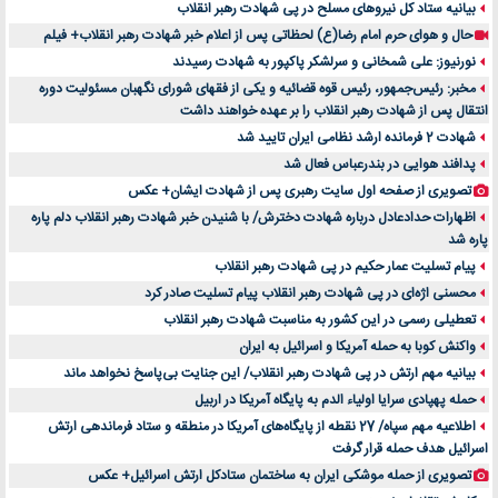
بیانیه ستاد کل نیروهای مسلح در پی شهادت رهبر انقلاب
حال و هوای حرم امام رضا(ع) لحظاتی پس از اعلام خبر شهادت رهبر انقلاب+ فیلم
نورنیوز: علی شمخانی و سرلشکر پاکپور به شهادت رسیدند
مخبر: رئیس‌جمهور، رئیس قوه ‌قضائیه و یکی از فقهای شورای نگهبان مسئولیت دوره
انتقال پس ‌از شهادت رهبر انقلاب را بر عهده خواهند داشت
شهادت 2 فرمانده ارشد نظامی ایران تایید شد
پدافند هوایی در بندرعباس فعال شد
تصویری از صفحه اول سایت رهبری پس از شهادت ایشان+ عکس
اظهارات حدادعادل درباره شهادت دخترش/ با شنیدن خبر شهادت رهبر انقلاب دلم پاره
پاره شد
پیام تسلیت عمار حکیم در پی شهادت رهبر انقلاب
محسنی اژه‌ای در پی شهادت رهبر انقلاب پیام تسلیت صادر کرد
تعطیلی رسمی در این کشور به مناسبت شهادت رهبر انقلاب
واکنش کوبا به حمله آمریکا و اسرائیل به ایران
بیانیه مهم ارتش در پی شهادت رهبر انقلاب/ این جنایت بی‌پاسخ نخواهد ماند
حمله پهپادی سرایا اولیاء الدم به پایگاه آمریکا در اربیل
اطلاعیه مهم سپاه/ 27 نقطه از پایگاه‌های آمریکا در منطقه و ستاد فرماندهی ارتش
اسرائیل هدف حمله قرار گرفت
تصویری از حمله موشکی ایران به ساختمان ستادکل ارتش اسرائیل+ عکس