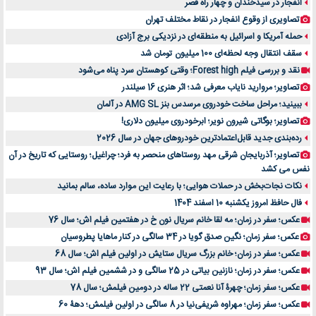
انفجار در سیدخندان و چهار راه قصر
تصاویری از وقوع انفجار در نقاط مختلف تهران
حمله آمریکا و اسرائیل به منطقه‌ای در نزدیکی برج آزادی
سقف انتقال وجه لحظه‌ای 100 میلیون تومان شد
نقد و بررسی فیلم Forest high؛ وقتی کوهستان سرد پناه می‌شود
تصاویر؛ مروارید نایاب معرفی شد؛ اثر هنری 16 سیلندر
ببینید؛ مراحل ساخت خودروی مرسدس بنز AMG SL در آلمان
تصاویر؛ بوگاتی شیرون نویر؛ ابرخودروی میلیون دلاری!
رده‌بندی جدید قابل‌اعتمادترین خودروهای جهان در سال 2026
تصاویر؛ آذربایجان شرقی مهد روستاهای منحصر به فرد؛ چراغیل؛ روستایی که تاریخ در آن
نفس می کشد
نکات نجات‌بخش در حملات هوایی؛ با رعایت این موارد ساده، سالم بمانید
فال حافظ امروز یکشنبه 10 اسفند 1404
عکس؛ سفر در زمان؛ مه لقا خانم سریال نون خ در هفتمین فیلم اش؛ سال 76
عکس؛ سفر زمان؛ نگین صدق گویا در 34 سالگی در کنار ماهایا پطروسیان
عکس؛ سفر در زمان؛ خانم بزرگ سریال ستایش در اولین فیلم اش؛ سال 68
عکس؛ سفر در زمان؛ نازنین بیاتی در 25 سالگی و در ششمین فیلم اش؛ سال 93
عکس؛ سفر زمان؛ چهرۀ آنا نعمتی 22 ساله در دومین فیلمش؛ سال 78
عکس؛ سفر زمان؛ مهراوه شریفی‌نیا در 8 سالگی در اولین فیلمش؛ دهۀ 60