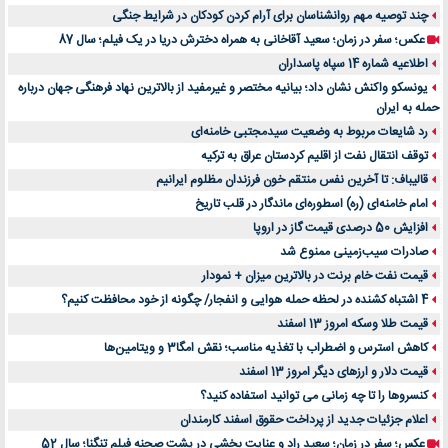
چند توصیه مهم روانشناسان برای آرام کردن کودکان در شرایط جنگی
عکس؛ سفر در زمان؛ سعید آقاخانی به همراه دخترش دریا در یک فیلم؛ سال 87
اطلاعیه شماره 14 سپاه پاسداران
یونسکو واکنش نشان داد؛ بیانیه مختصر و غیرمفید از بالاترین نهاد فرهنگی جهان درباره
حمله به ایران
رد شایعات مربوط به وضعیت سیدمجتبی خامنه‌ای
توقف انتقال نفت از اقلیم کردستان عراق به ترکیه
قالیباف: تا آخرین نفس منتقم خون فرزندان مظلوم ایرانیم
امام خامنه‌ای (ره) اسطوره‌ای ماندگار در قلب تاریخ
افزایش 50 درصدی قیمت گاز در اروپا
صادرات سیب‌زمینی ممنوع شد
قیمت نفت خام برنت در بالاترین میزان + نمودار
4 اشتباه کشنده در لحظه حمله هوایی و انفجار/ چگونه از خود محافظت کنیم؟
قیمت طلا وسکه امروز 13 اسفند
کاهش استرس و اضطراب با تغذیه مناسب؛ نقش امگا3 و ویتامین‌ها
قیمت دلار و ارزهای دیگر امروز 13 اسفند
کنسروها را تا چه زمانی می توانید استفاده کنید؟
اعلام جزئیات جدید از پرداخت حقوق اسفند کارمندان
عکس؛ سفر در زمان؛ سعید راد و عنایت بخشی در پشت صحنه فیلم تنگنا؛ سال 52