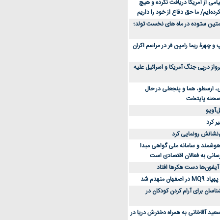
می از آمریکا دریافت نکرده و هیچ
رده‌ایم/ ما حق دفاع از خود را داریم
ن کفش ورزشی برای دویدن و استفاده
متین ستوده در ماه های نخست تولد؛
و چهرۀ ریما رامین فر در مراسم اکران
از 23 هزار پرواز درپی جنگ آمریکا و اسرائیل علیه
، ارسطو، هما و پنجعلی در حال
صحنه پایتخت
‌آویو
ر کرد
‌نشانش رونمایی کرد
 هوشمند و سامانه ملی گواهی مبدا
سانی به فعالان اقتصادی است
آیفون‌ها دست هکرها افتاد
اسان برای آرام کردن کودکان در
عید آقاخانی به همراه دخترش دریا در