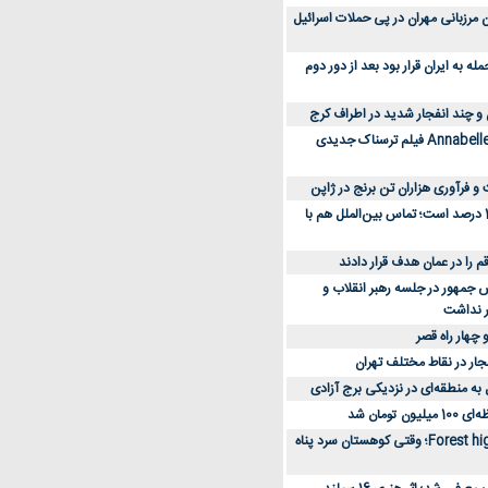
 کارکنان مرزبانی مهران در پی حملات اسرائیل
 به ایران قرار بود بعد از دور دوم
 و چند انفجار شدید در اطراف کرج
کارگردان Annabelle: Creation فیلم ترسناک جدیدی
 و فرآوری هزاران تن برنج در ژاپن
دسترسی به اینترنت 1 درصد است؛ تماس بین‌الملل هم با
جمهور در جلسه رهبر انقلاب و
ر نداشت
 چهار راه قصر
جار در نقاط مختلف تهران
 به منطقه‌ای در نزدیکی برج آزادی
تومان شد
نقد و بررسی فیلم Forest high؛ وقتی کوهستان سرد پناه