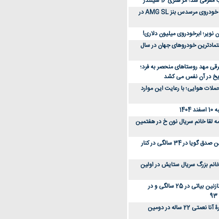
رفی شد؛ اثر هنری 16 سیلندر
ببینید؛ مراحل ساخت خودروی مرسدس بنز AMG SL در
 نویر؛ ابرخودروی میلیون دلاری!
عتمادترین خودروهای جهان در سال
رقی مهد روستاهای منحصر به فرد؛
ریخ در آن نفس می کشد
لات هوایی؛ با رعایت این موارد
140
ه لقا خانم سریال نون خ در هفتمین
عکس؛ سفر زمان؛ نگین صدق گویا در 34 سالگی در کنار
انم بزرگ سریال ستایش در اولین
عکس؛ سفر در زمان؛ نازنین بیاتی در 25 سالگی و در
عکس؛ سفر زمان؛ چهرۀ آنا نعمتی 22 ساله در دومین