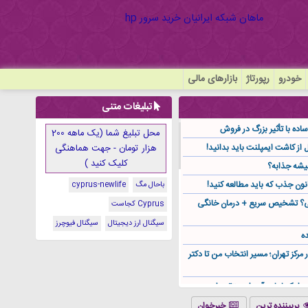
خودرو
رپورتاژ
بازارهای مالی
تبلیغات متنی
ده با تأثیر بزرگ در فروش
محل تبلیغ شما (یک ماهه 200
هزار تومان - جهت هماهنگی
کلیک کنید )
یشه جذابه؟
نون جذب که باید مطالعه کنید!
باحال مگ
cyprus-newlife
گی؟ تشخیص سریع + درمان خانگی
Cyprus کجاست
سیگنال ارز دیجیتال
سیگنال فیوچرز
ه
ر مرکز تهران؛ مسیر انتخاب من تا دکتر
ز کجا باید آن را مستقیم از
پربیننده ترین
خبرخوان