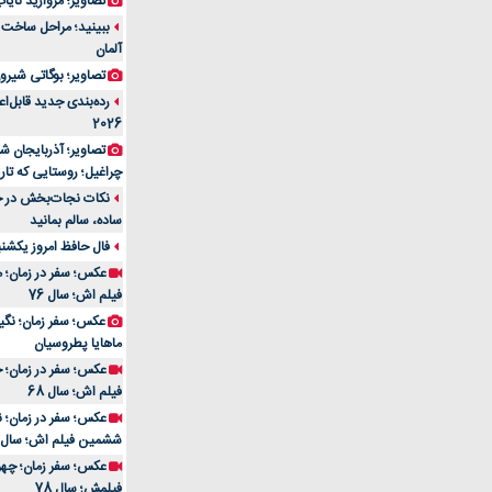
تصاویر؛ مروارید نایاب مع
آلمان
تصاویر؛ بوگاتی شیرون
رده‌بندی جدید قابل‌ا
2026
تصاویر؛ آذربایجان ش
چراغیل؛ روستایی که تا
نکات نجات‌بخش در حم
ساده، سالم بمانید
فال حافظ امروز یکشنبه 10 اسفند 4
عکس؛ سفر در زمان؛ م
فیلم اش؛ سال 76
ماهایا پطروسیان
عکس؛ سفر در زمان؛ خ
فیلم اش؛ سال 68
ششمین فیلم اش؛ سال 93
فیلمش؛ سال 78