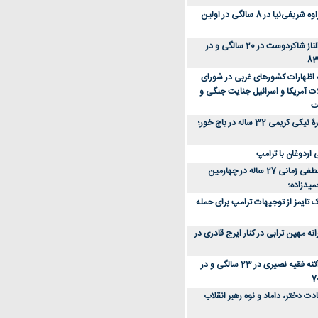
عکس؛ سفر زمان؛ مهراوه شریفی‌نیا در 8 سالگی در اولین
عکس؛ سفر در زمان؛ الناز شاکردوست در 20 سالگی و در
ه اظهارات کشورهای غربی در شورای
ت آمریکا و اسرائیل جنایت جنگی و
ت
عکس؛ سفر زمان؛ چهرۀ نیکی کریمی 32 ساله در باج خور؛
اردوغان با ترامپ
عکس؛ سفر زمان؛ مصطفی زمانی 27 ساله در چهارمین
میدزاده؛
 تایمز از توجیهات ترامپ برای حمله
ه مهین ترابی در کنار ایرج قادری در
عکس؛ سفر در زمان؛ آتنه فقیه نصیری در 23 سالگی و در
ت دختر، داماد و نوه رهبر انقلاب