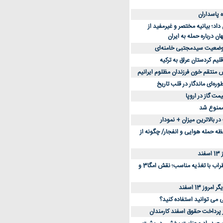
د؛ بیانیه مختصر و غیرمفید از
ان درباره حمله به ایران
 وضعیت سیدمجتبی خامنه‌ای
لیم کردستان عراق به ترکیه
س منتقم خون فرزندان مظلوم ایرانیم
طوره‌ای ماندگار در قلب تاریخ
ممنوع شد
 بالاترین میزان + نمودار
حظه حمله هوایی و انفجار/ چگونه از
د
کاهش استرس و اضطراب با تغذیه مناسب؛ نقش امگا3 و
وز 13 اسفند
ی می توانید استفاده کنید؟
ز پرداخت حقوق اسفند کارمندان