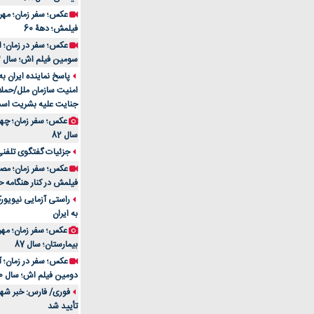
فیلمش؛ دهۀ 60
سومین فیلم اش؛ سال 83
پاسخ نماینده ایران ب
امنیت سازمان ملل/حملا
جنایت علیه بشریت اس
سال 82
جزئیات گفتگوی تلفنی 
فیلمش در کنار هنگامه ح
راستی آزمایی نیویورک
به ایران
عکس؛ سفر زمان؛ مهران
بیمارستان؛ سال 87
دومین فیلم اش؛ سال 70
فوری/ فارس: خبر شهاد
تأیید شد