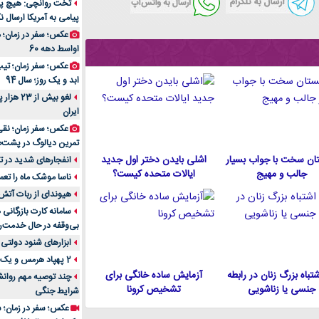
تخت روانچی: هیچ پیا
پیامی به آمریکا ارسال نک
راهنمای جامع بهتری
روزمره | بررسی ۱۲ مدل برتر
عکس؛ سفر در زمان؛ 
اواسط دهه 60
عکس؛ سفر زمان؛ تیپ 
ابد و یک روز؛ سال 94
لغو بیش 
ایران
عکس؛ سفر زمان؛ نقی
تمرین دیالوگ در پشت‌
ان سخت با جواب بسیار
اشلی بایدن دختر اول جدید
انفجارهای شدید در تل
جالب و مهیج
ایالات متحده كيست؟
ناسا موشک ماه را تعمی
هیوندای از ربات آتش
سامانه کارت بازرگانی
بی‌وقفه در حال خدمت‌ر
ابزارهای شنود دولتی 
2 پهپاد هرمس و یک پهپاد MQ9 در اصفهان منهدم شد
 اشتباه بزرگ زنان در رابطه
آزمایش ساده خانگی برای
چند توصیه مهم روانشن
جنسی یا زناشویی
تشخیص کرونا
شرایط جنگی
عکس؛ سفر در زمان؛ س