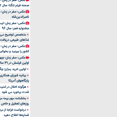
عکس؛ سفر در زمان؛ 
صحنه فیلم تنگنا؛ سال 52
عکس؛ سفر در زمان؛
ناصرالدین‌شاه
عکس؛ سفر زمان؛ تیپ و
جشنواره فجر؛ سال 96
غذاهای طبیعی دریافت 
کشور را ببینید و بخوانید
عکس؛ سفر زمان؛ چهر
اولین فیلمش در 31 سالگی
اولین خرید رمزارز؛ چگ
بیانیه شورای همکاری 
پایگاههای آمریکا
هرگونه اخلال در امن
شدت برخورد می شود
بخشنامه مهم بیمه مرک
روزهای تعطیل و خاص
درخواست فراجا از مر
شماره‌ها اطلاع دهید