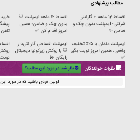
مطالب پیشنهادی
اقساط 12 ماهه + گارانتی
اقساط ۱۲ ماهه ایمپلنت 🦷
شرکتی؛ ایمپلنت بدون چک و
بدون چک و ضامن؛ همین
پیشگام
ضامن ✨
امروز اقدام کن ✅
تلفن
ایمپلنت دندان با ۲۵٪ تخفیف
ایمپلنت اقساطی گارانتی‌دار
واقعی، همین امروز نوبت بگیر
🦷 با روکش زیرکونیا دیجیتال
روکش 
✅
رایگان 💫
نوبت 
نظر شما در مورد این مطلب؟
نظرات خوانندگان
اولین فردی باشید که در مورد ای