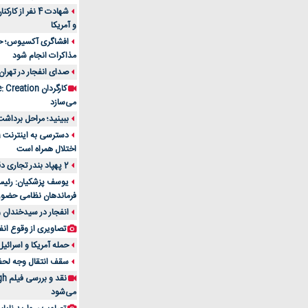
شهادت 4 نفر از
و آمریکا
افشاگری آکسیوس؛ حمله
مذاکرات انجام شود
صدای انفجار در تهران
می‌سازد
ببینید؛ مراحل برداشت
اختلال همراه است
2 پهپاد بندر تجاری دقم را در عمان هدف قرار دادند
یوسف پزشکیان: رئیس 
فرماندهان نظامی حضو
انفجار در سیدخندان و
تصاویری از وقوع انف
حمله آمریکا و اسرائیل
سقف انتقال وجه لحظه‌ای 100 میلیون 
می‌شود