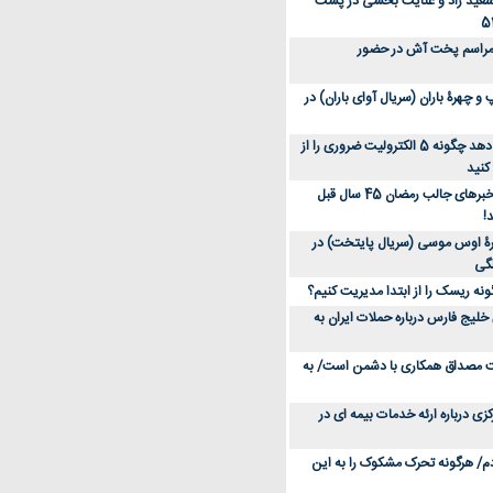
سعید راد و عنایت بخشی در پشت
 مراسم پخت آش در حضور
 چهرۀ باران (سریال آوای باران) در
متخصص توضیح می‌دهد چگونه 5 الکترولیت ضروری را از
کنید
عکس؛ سفر در زمان؛ خبرهای جالب رمضان 45 سال قبل
!
ۀ اوس موسی (سریال پایتخت) در
ونه ریسک را از ابتدا مدیریت کنیم؟
خلیج فارس درباره حملات ایران به
یت مصداق همکاری با دشمن است/ به
زی درباره ارئه خدمات بیمه ای در
دم/ هرگونه تحرک مشکوک را به این