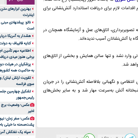
جنس هر کدام از اج
ال انجام اقدامات لازم برای دریافت استاندارد آتش‌نشانی برای
بهترین ابزارهای متن
متریال برای شما بهتر 
اینترنت
تولید لیوان کاغذی یک
ناتو: پیشنهادی مبنی 
بازار ایران
است
 تصویربرداری، اتاق‌های عمل و آزمایشگاه همچنان در
درد زانو بعد از تمری
هشدار به آمریکا دربار
 یا آتش‌نشانان آسیب ندیده‌اند.
انتخاب باشد
کنایه قالیباف به دول
آینده موسیقی هم‌اک
اطلاعیه مهم تأمین اج
نی وارد نشد و تنها سالن همایش و بخشی از اتاق‌های
بهترین راه تبلیغات 
برخی هنوز عیدی دریافت 
است؟
واهد شد.
پزشکیان در هیئت دول
به حاکمیت همه کشورهای
مقایسه قالب آسترا 
تقویت ارتش لبنان/ وع
خرید سمعک کارکرده 
انتظامی و نگهبانی بلافاصله آتش‌نشانی را در جریان
سوی فرانسه
تصمیم‌گیری
شبختانه آتش به‌سرعت مهار شد و به سایر بخش‌های
تشکیل چهارمین جلسه
خرید و فروش قطعات
رئیس‌جمهور
ایرانیان
عکس؛ وضعیت برج مر
اهمیت انتخاب بهتری
اخیر
پرونده‌های حساس و کل
۷ تاثیرات کامپیوتر در حوزه علوم زندگی و کاربردی
پشت‌صحنه ما خیلی باح
لیفتراک صفر؛ راهنم
سپاه یک نفتکش آمریک
ایران