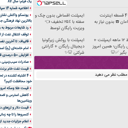
یک فیلم؛ سال 87
اطلاعیه شماره 14 سپاه پاسداران
خرید 4 قسطه اینترنت
ایمپلنت اقساطی بدون چک و
یونسکو واکنش نشان دا
بالاترین نهاد فرهنگی جه
ان ☎️ بدون نیاز به
سفته با ٪۲۵ تخفیف 👈
ویزیت رایگان توسط
رد شایعات مربوط به
متخصص
توقف انتقال نفت از اق
اقساط ۱۲ ماهه ایمپلنت +
ایمپلنت با روکش زیرکونیا
قالیباف: تا آخرین نف
رایگان؛ همین امروز
دیجیتال رایگان + گارانتی
امام خامنه‌ای (ره) اس
بگیر ✅🦷
شرکتی 🦷✨
افزایش 50 درصدی قیمت گاز در اروپا
صادرات سیب‌زمینی 
قیمت نفت خام برنت در
ن مطلب نظر می دهید
4 اشتباه کشنده در ل
خود محافظت کنیم؟
قیمت طلا وسکه امروز 13 اسفن
ویتامین‌ها
قیمت دلار و ارزهای دیگر امر
کنسروها را تا چه زمان
اعلام جزئیات جدید ا