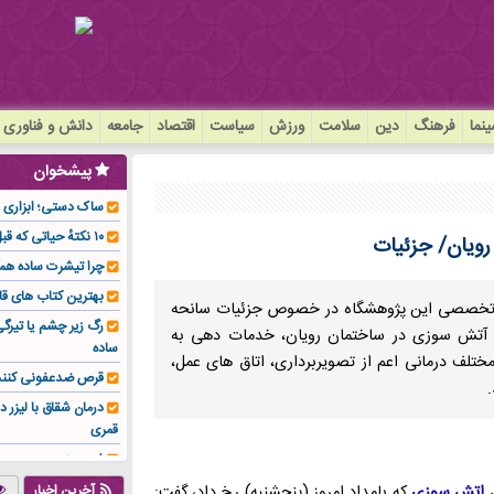
نما
فرهنگ
دین
سلامت
ورزش
سیاست
اقتصاد
جامعه
دانش و فناوری
پیشخوان
ساک دستی؛ ابزاری سا
۱۰ نکتهٔ حیاتی که قبل از کاشت ایمپلنت باید بدانید!
ویان/ جزئیات
چرا تیشرت ساده هم
بهترین کتاب های قا
ت تخصصی این پژوهشگاه در خصوص جزئیات سانحه
رگ زیر چشم یا تیر
اد آتش سوزی در ساختمان رویان، خدمات دهی به
ساده
تلف درمانی اعم از تصویربرداری، اتاق های عمل،
قرص ضدعفونی کنند
درمان شقاق با لیزر د
قمری
فوم صنعتی چیست و ا
تولیدکننده تهیه کرد؟
ن
اتش سوزی
که بامداد امروز (پنجشنبه) رخ داد، گفت:
آخرین اخبار