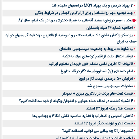
2 پهپاد هرمس و یک پهپاد MQ9 در اصفهان منهدم شد
چند توصیه مهم روانشناسان برای آرام کردن کودکان در شرایط جنگی
عکس؛ سفر در زمان؛ سعید آقاخانی به همراه دخترش دریا در یک فیلم؛ سال 87
اطلاعیه شماره 14 سپاه پاسداران
یونسکو واکنش نشان داد؛ بیانیه مختصر و غیرمفید از بالاترین نهاد فرهنگی جهان درباره
حمله به ایران
رد شایعات مربوط به وضعیت سیدمجتبی خامنه‌ای
توقف انتقال نفت از اقلیم کردستان عراق به ترکیه
قالیباف: تا آخرین نفس منتقم خون فرزندان مظلوم ایرانیم
امام خامنه‌ای (ره) اسطوره‌ای ماندگار در قلب تاریخ
افزایش 50 درصدی قیمت گاز در اروپا
صادرات سیب‌زمینی ممنوع شد
قیمت نفت خام برنت در بالاترین میزان + نمودار
4 اشتباه کشنده در لحظه حمله هوایی و انفجار/ چگونه از خود محافظت کنیم؟
قیمت طلا وسکه امروز 13 اسفند
کاهش استرس و اضطراب با تغذیه مناسب؛ نقش امگا3 و ویتامین‌ها
قیمت دلار و ارزهای دیگر امروز 13 اسفند
کنسروها را تا چه زمانی می توانید استفاده کنید؟
اعلام جزئیات جدید از پرداخت حقوق اسفند کارمندان