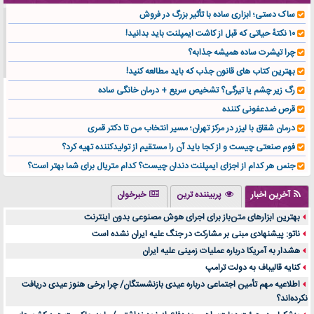
ساک دستی؛ ابزاری ساده با تأثیر بزرگ در فروش
۱۰ نکتهٔ حیاتی که قبل از کاشت ایمپلنت باید بدانید!
چرا تیشرت ساده همیشه جذابه؟
بهترین کتاب های قانون جذب که باید مطالعه کنید!
رگ زیر چشم یا تیرگی؟ تشخیص سریع + درمان خانگی ساده
قرص ضدعفونی کننده
درمان شقاق با لیزر در مرکز تهران؛ مسیر انتخاب من تا دکتر قمری
فوم صنعتی چیست و از کجا باید آن را مستقیم از تولیدکننده تهیه کرد؟
جنس هر کدام از اجزای ایمپلنت دندان چیست؟ کدام متریال برای شما بهتر است؟
تولید لیوان کاغذی یک کسب‌ و کار پر سود و رو‌ به‌ رشد در بازار ایران
آخرین اخبار
پربیننده ترین
خبرخوان
درد زانو بعد از تمرین با تردمیل؟ شاید مشکل از این انتخاب باشد
بهترین ابزارهای متن‌باز برای اجرای هوش مصنوعی بدون اینترنت
آینده موسیقی هم‌اکنون در اینجاست
ناتو: پیشنهادی مبنی بر مشارکت در جنگ علیه ایران نشده است
بهترین راه تبلیغات کلینیک زیبایی و افزایش مشتری کدام است؟
هشدار به آمریکا درباره عملیات زمینی علیه ایران
مقایسه قالب آسترا با وودمارت و فلت‌سام (فارسی)
کنایه قالیباف به دولت ترامپ
خرید سمعک کارکرده یا دست دوم | نکات مهم قبل از تصمیم‌گیری
اطلاعیه مهم تأمین اجتماعی درباره عیدی بازنشستگان/ چرا برخی هنوز عیدی دریافت
نکرده‌اند؟
خرید و فروش قطعات سرور دست دوم در ماهان شبکه ایرانیان