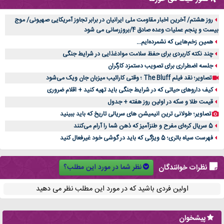
روز هشتم/ آخرین اخبار مقاومت ملی ایرانیان در برابر تجاوز آمریکایی صهیونی/ موج
بیست و پنجم عملیات وعده صادق 4/بروزرسانی می شود
همین زخم‌هایی که نشمرده‌ایم...
چند نکته کاربردی برای حفظ سلامت موادغذایی در شرایط جنگی
جلسه اضطراری برای تصویب دستمزد کارگران
تصاویر؛ نقد فیلم The Bluff ؛ وقتی کارائیب میزبان جان ویک می‌شود
کیف داروهای حیاتی که در شرایط جنگی باید تهیه کنید + اقلام ضروری
قیمت طلا و سکه در اولین روز هفته + جدول
تصاویر؛ طولانی ترین انیمیشن های سریالی تاریخ که باید ببینید
5 سریال کره‌ای مفرح و طنزآمیز که ذهن شما را آرام می‌کنند
فهرست سیاه باتری؛ 5 ویژگی که باید در گوشی خود غیرفعال کنید
نظر شما در مورد این مطلب؟
نظرات خوانندگان
اولین فردی باشید که در مورد این مطلب نظر می دهید
پیشخوان