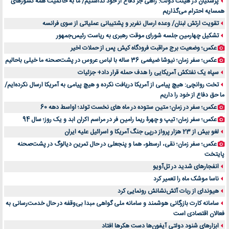
پزشکیان در هیئت دولت: راهی جز دفاع از خود نداشتیم/ ما به حاکمیت همه کشورهای
اهمیت انتخاب بهترین وکیل در سعادت آباد برای پرونده‌های حساس و کلان
همسایه احترام می‌گذاریم
۷ تاثیرات کامپیوتر در حوزه علوم زندگی و کاربردی
تقویت ارتش لبنان/ وعده ارسال نفربر و پشتیبانی عملیاتی از سوی فرانسه
لیفتراک صفر؛ راهنمای جامع خرید، قیمت و فروش در ایران
تشکیل چهارمین جلسه شورای موقت رهبری به ریاست رئیس‌جمهور
راهنمای جامع بهترین کفش ورزشی برای دویدن و استفاده روزمره | بررسی ۱۲ مدل برتر
عکس؛ وضعیت برج مراقبت فرودگاه کیش پس از حملات اخیر
عکس؛ سفر زمان؛ نیوشا ضیغمی 36 ساله با لباس عروس در پشت‌صحنه ما خیلی باحالیم
سپاه یک نفتکش آمریکایی را هدف حمله قرار داد+ جزئیات
تخت روانچی: هیچ پیامی از آمریکا دریافت نکرده و هیچ پیامی به آمریکا ارسال نکرده‌ایم/
ما حق دفاع از خود را داریم
عکس؛ سفر در زمان؛ متین ستوده در ماه های نخست تولد؛ اواسط دهه 60
عکس؛ سفر زمان؛ تیپ و چهرۀ ریما رامین فر در مراسم اکران ابد و یک روز؛ سال 94
لغو بیش از 23 هزار پرواز درپی جنگ آمریکا و اسرائیل علیه ایران
عکس؛ سفر زمان؛ نقی، ارسطو، هما و پنجعلی در حال تمرین دیالوگ در پشت‌صحنه
پایتخت
انفجارهای شدید در تل‌آویو
ناسا موشک ماه را تعمیر کرد
هیوندای از ربات آتش‌نشانش رونمایی کرد
سامانه کارت بازرگانی هوشمند و سامانه ملی گواهی مبدا بی‌وقفه در حال خدمت‌رسانی به
فعالان اقتصادی است
ابزارهای شنود دولتی آیفون‌ها دست هکرها افتاد