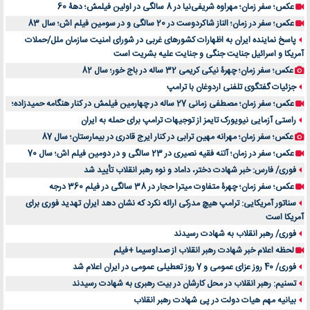
عکس؛ سفر زمان؛ مهراوه شریفی‌نیا در 8 سالگی در اولین فیلمش؛ دهۀ 60
عکس؛ سفر در زمان؛ الناز شاکردوست در 20 سالگی و در سومین فیلم اش؛ سال 83
پاسخ نماینده ایران به اظهارات کشورهای غربی در شورای امنیت سازمان ملل/حملات
آمریکا و اسرائیل جنایت جنگی و جنایت علیه بشریت است
عکس؛ سفر زمان؛ چهرۀ نیکی کریمی 32 ساله در باج خور؛ سال 82
جزئیات گفتگوی تلفنی اردوغان با ترامپ
عکس؛ سفر زمان؛ مصطفی زمانی 27 ساله در چهارمین فیلمش در کنار هنگامه حمیدزاده؛
راستی آزمایی نیویورک تایمز از توجیهات ترامپ برای حمله به ایران
عکس؛ سفر زمان؛ مهرانه مهین ترابی در کنار ایرج قادری در بیمارستان؛ سال 87
عکس؛ سفر در زمان؛ آتنه فقیه نصیری در 23 سالگی و در دومین فیلم اش؛ سال 70
فوری/ فارس: خبر شهادت دختر، داماد و نوه رهبر انقلاب تأیید شد
عکس؛ سفر زمان؛ چهرۀ متفاوت میترا حجار در 38 سالگی در فیلم 360 درجه
سناتور آمریکایی: ترامپ هیچ مدرکی ارائه نکرد که نشان دهد ایران تهدید فوری برای
آمریکا است
فوری/ رهبر انقلاب به شهادت رسیدند
لحظه اعلام خبر شهادت رهبر انقلاب از صداوسیما +فیلم
فوری/ 40 روز عزای عمومی و 7 روز تعطیلی عمومی در ایران اعلام شد
تسنیم: رهبر انقلاب در محل کارشان در بیت رهبری به شهادت رسیدند
بیانیه مهم هیات دولت در پی شهادت رهبر انقلاب