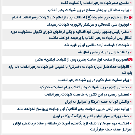
مقتدی صدر شهادت رهبر انقلاب را تسلیت گفت
بیانیه ستاد کل نیروهای مسلح در پی شهادت رهبر انقلاب
حال و هوای حرم امام رضا(ع) لحظاتی پس از اعلام خبر شهادت رهبر انقلاب+ فیلم
نورنیوز: علی شمخانی و سرلشکر پاکپور به شهادت رسیدند
مخبر: رئیس‌جمهور، رئیس قوه ‌قضائیه و یکی از فقهای شورای نگهبان مسئولیت دوره
انتقال پس ‌از شهادت رهبر انقلاب را بر عهده خواهند داشت
شهادت 2 فرمانده ارشد نظامی ایران تایید شد
پدافند هوایی در بندرعباس فعال شد
تصویری از صفحه اول سایت رهبری پس از شهادت ایشان+ عکس
اظهارات حدادعادل درباره شهادت دخترش/ با شنیدن خبر شهادت رهبر انقلاب دلم پاره
پاره شد
پیام تسلیت عمار حکیم در پی شهادت رهبر انقلاب
محسنی اژه‌ای در پی شهادت رهبر انقلاب پیام تسلیت صادر کرد
تعطیلی رسمی در این کشور به مناسبت شهادت رهبر انقلاب
واکنش کوبا به حمله آمریکا و اسرائیل به ایران
بیانیه مهم ارتش در پی شهادت رهبر انقلاب/ این جنایت بی‌پاسخ نخواهد ماند
حمله پهپادی سرایا اولیاء الدم به پایگاه آمریکا در اربیل
اطلاعیه مهم سپاه/ 27 نقطه از پایگاه‌های آمریکا در منطقه و ستاد فرماندهی ارتش
اسرائیل هدف حمله قرار گرفت