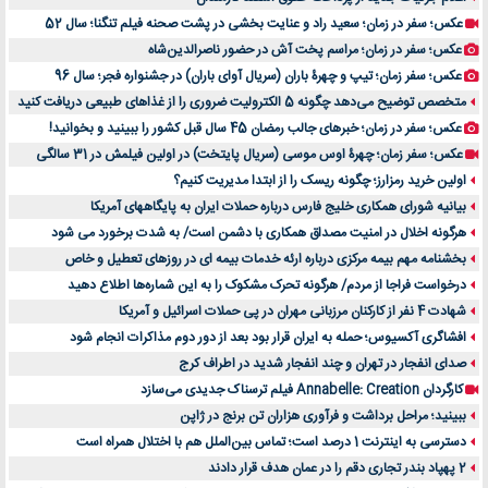
عکس؛ سفر در زمان؛ سعید راد و عنایت بخشی در پشت صحنه فیلم تنگنا؛ سال 52
عکس؛ سفر در زمان؛ مراسم پخت آش در حضور ناصرالدین‌شاه
عکس؛ سفر زمان؛ تیپ و چهرۀ باران (سریال آوای باران) در جشنواره فجر؛ سال 96
متخصص توضیح می‌دهد چگونه 5 الکترولیت ضروری را از غذاهای طبیعی دریافت کنید
عکس؛ سفر در زمان؛ خبرهای جالب رمضان 45 سال قبل کشور را ببینید و بخوانید!
عکس؛ سفر زمان؛ چهرۀ اوس موسی (سریال پایتخت) در اولین فیلمش در 31 سالگی
اولین خرید رمزارز؛ چگونه ریسک را از ابتدا مدیریت کنیم؟
بیانیه شورای همکاری خلیج فارس درباره حملات ایران به پایگاههای آمریکا
هرگونه اخلال در امنیت مصداق همکاری با دشمن است/ به شدت برخورد می شود
بخشنامه مهم بیمه مرکزی درباره ارئه خدمات بیمه ای در روزهای تعطیل و خاص
درخواست فراجا از مردم/ هرگونه تحرک مشکوک را به این شماره‌ها اطلاع دهید
شهادت 4 نفر از کارکنان مرزبانی مهران در پی حملات اسرائیل و آمریکا
افشاگری آکسیوس؛ حمله به ایران قرار بود بعد از دور دوم مذاکرات انجام شود
صدای انفجار در تهران و چند انفجار شدید در اطراف کرج
کارگردان Annabelle: Creation فیلم ترسناک جدیدی می‌سازد
ببینید؛ مراحل برداشت و فرآوری هزاران تن برنج در ژاپن
دسترسی به اینترنت 1 درصد است؛ تماس بین‌الملل هم با اختلال همراه است
2 پهپاد بندر تجاری دقم را در عمان هدف قرار دادند