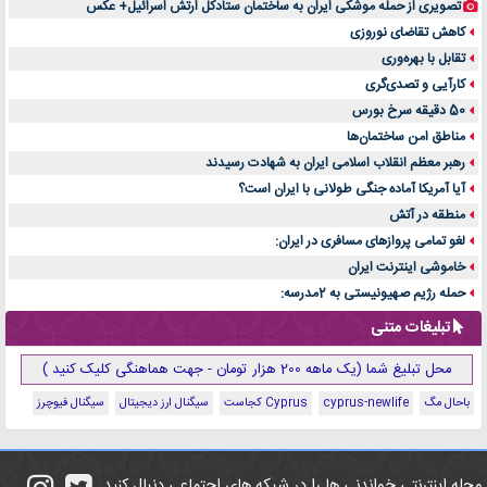
تصویری از حمله موشکی ایران به ساختمان ستادکل ارتش اسرائیل+ عکس
کاهش تقاضای نوروزی
تقابل با بهره‌وری
کارآیی و تصدی‌گری
50 دقیقه سرخ بورس
مناطق امن ساختمان‌ها
رهبر معظم انقلاب اسلامی ایران به شهادت رسیدند
آیا آمریکا آماده جنگی طولانی با ایران است؟
منطقه در آتش
لغو تمامی پروازهای مسافری در ایران:
خاموشی اینترنت ایران
حمله رژیم صهیونیستی به 2مدرسه:
تبلیغات متنی
محل تبلیغ شما (یک ماهه 200 هزار تومان - جهت هماهنگی کلیک کنید )
باحال مگ
cyprus-newlife
Cyprus کجاست
سیگنال ارز دیجیتال
سیگنال فیوچرز
مجله اینترنتی خواندنی ها را در شبکه های اجتماعی دنبال کنید