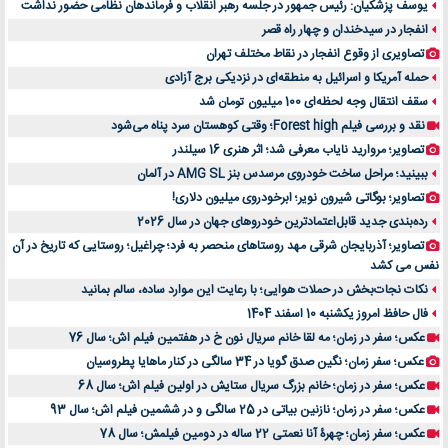
یوسف پزشکیان: رئیس جمهور در جلسه رهبر انقلاب و فرماندهان نظامی حضور نداشت
انفجار در سیدخندان و چهار راه قصر
تصاویری از وقوع انفجار در نقاط مختلف تهران
حمله آمریکا و اسرائیل به منطقه‌ای در نزدیکی برج آزادی
سقف انتقال وجه لحظه‌ای 100 میلیون تومان شد
نقد و بررسی فیلم Forest high؛ وقتی کوهستان سرد پناه می‌شود
تصاویر؛ مروارید نایاب معرفی شد؛ اثر هنری 16 سیلندر
ببینید؛ مراحل ساخت خودروی مرسدس بنز AMG SL در آلمان
تصاویر؛ بوگاتی شیرون نویر؛ ابرخودروی میلیون دلاری!
رده‌بندی جدید قابل‌اعتمادترین خودروهای جهان در سال 2026
تصاویر؛ آذربایجان شرقی مهد روستاهای منحصر به فرد؛ چراغیل؛ روستایی که تاریخ در آن
نفس می کشد
نکات نجات‌بخش در حملات هوایی؛ با رعایت این موارد ساده، سالم بمانید
فال حافظ امروز یکشنبه 10 اسفند 1404
عکس؛ سفر در زمان؛ مه لقا خانم سریال نون خ در هفتمین فیلم اش؛ سال 76
عکس؛ سفر زمان؛ نگین صدق گویا در 34 سالگی در کنار ماهایا پطروسیان
عکس؛ سفر در زمان؛ خانم بزرگ سریال ستایش در اولین فیلم اش؛ سال 68
عکس؛ سفر در زمان؛ نازنین بیاتی در 25 سالگی و در ششمین فیلم اش؛ سال 93
عکس؛ سفر زمان؛ چهرۀ آنا نعمتی 22 ساله در دومین فیلمش؛ سال 78