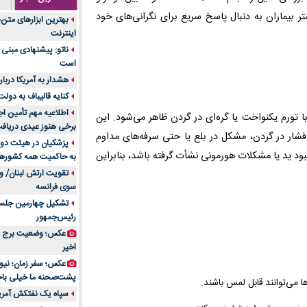
جنس هر کدام از اج
ر بیماران به دنبال پاسخ سریع برای نگرانی‌های خود
بهترین ابزارهای متن
متریال برای شما بهتر 
اینترنت
تولید لیوان کاغذی یک
ناتو: پیشنهادی مبنی 
بازار ایران
است
درد زانو بعد از تمری
هشدار به آمریکا دربار
انتخاب باشد
کنایه قالیباف به دول
آینده موسیقی هم‌اک
اطلاعیه مهم تأمین اج
ا تورم یکنواخت یا گره‌ای در گردن ظاهر می‌شود. این
بهترین راه تبلیغات 
برخی هنوز عیدی دریافت 
شار در گردن، مشکل در بلع یا حتی سرفه‌های مداوم
است؟
پزشکیان در هیئت دول
بود ید یا مشکلات هورمونی نشأت گرفته باشد، بنابراین
به حاکمیت همه کشورهای
مقایسه قالب آسترا 
تقویت ارتش لبنان/ وع
خرید سمعک کارکرده 
سوی فرانسه
تصمیم‌گیری
تشکیل چهارمین جلسه
خرید و فروش قطعات
رئیس‌جمهور
ایرانیان
عکس؛ وضعیت برج مر
اهمیت انتخاب بهتری
اخیر
پرونده‌های حساس و کل
۷ تاثیرات کامپیوتر در حوزه علوم زندگی و کاربردی
پشت‌صحنه ما خیلی باح
 می‌توانند قابل لمس باشند.
لیفتراک صفر؛ راهنم
سپاه یک نفتکش آمریک
ایران