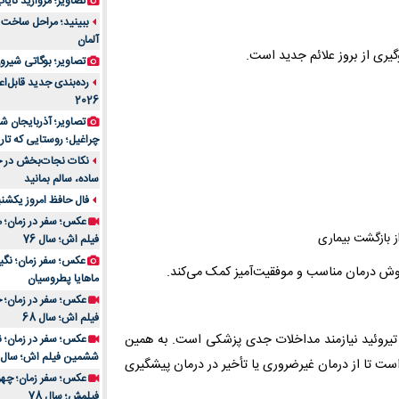
تصاویر؛ مروارید نایاب مع
آلمان
یری از بروز علائم جدید است.
تصاویر؛ بوگاتی شیرون
رده‌بندی جدید قابل‌ا
2026
تصاویر؛ آذربایجان ش
چراغیل؛ روستایی که تا
نکات نجات‌بخش در حم
ساده، سالم بمانید
فال حافظ امروز یکشنبه 10 اسفند 4
عکس؛ سفر در زمان؛ م
 بازگشت بیماری
فیلم اش؛ سال 76
وش درمان مناسب و موفقیت‌آمیز کمک می‌کند.
ماهایا پطروسیان
عکس؛ سفر در زمان؛ خ
فیلم اش؛ سال 68
 تیروئید نیازمند مداخلات جدی پزشکی است. به همین
ششمین فیلم اش؛ سال 93
ست تا از درمان غیرضروری یا تأخیر در درمان پیشگیری
فیلمش؛ سال 78