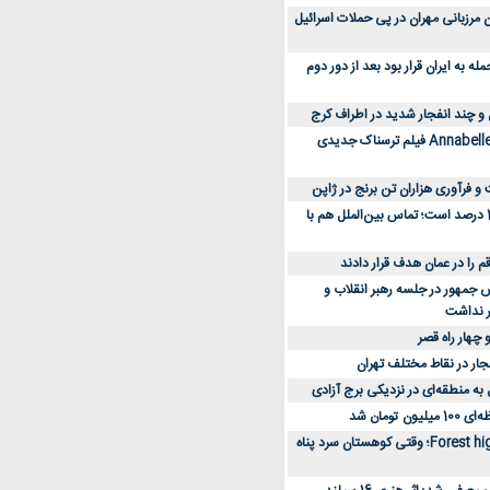
 کارکنان مرزبانی مهران در پی حملات اسرائیل
 به ایران قرار بود بعد از دور دوم
 و چند انفجار شدید در اطراف کرج
کارگردان Annabelle: Creation فیلم ترسناک جدیدی
 و فرآوری هزاران تن برنج در ژاپن
دسترسی به اینترنت 1 درصد است؛ تماس بین‌الملل هم با
جمهور در جلسه رهبر انقلاب و
ر نداشت
 چهار راه قصر
جار در نقاط مختلف تهران
 به منطقه‌ای در نزدیکی برج آزادی
تومان شد
نقد و بررسی فیلم Forest high؛ وقتی کوهستان سرد پناه