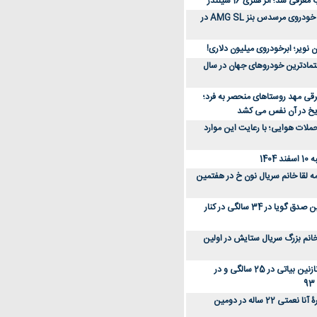
رفی شد؛ اثر هنری 16 سیلندر
ببینید؛ مراحل ساخت خودروی مرسدس بنز AMG SL در
 نویر؛ ابرخودروی میلیون دلاری!
عتمادترین خودروهای جهان در سال
رقی مهد روستاهای منحصر به فرد؛
ریخ در آن نفس می کشد
لات هوایی؛ با رعایت این موارد
140
ه لقا خانم سریال نون خ در هفتمین
عکس؛ سفر زمان؛ نگین صدق گویا در 34 سالگی در کنار
انم بزرگ سریال ستایش در اولین
عکس؛ سفر در زمان؛ نازنین بیاتی در 25 سالگی و در
عکس؛ سفر زمان؛ چهرۀ آنا نعمتی 22 ساله در دومین