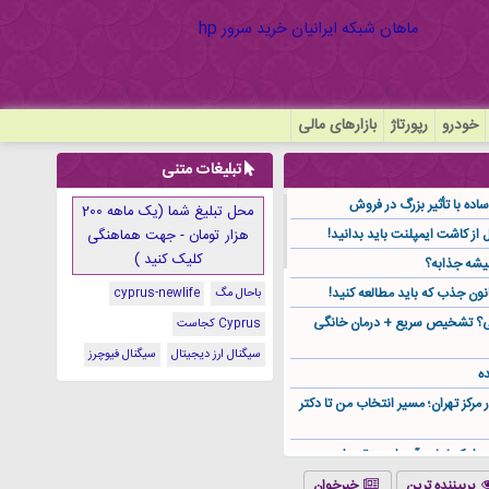
خودرو
رپورتاژ
بازارهای مالی
تبلیغات متنی
ده با تأثیر بزرگ در فروش
محل تبلیغ شما (یک ماهه 200
هزار تومان - جهت هماهنگی
کلیک کنید )
یشه جذابه؟
نون جذب که باید مطالعه کنید!
باحال مگ
cyprus-newlife
گی؟ تشخیص سریع + درمان خانگی
Cyprus کجاست
سیگنال ارز دیجیتال
سیگنال فیوچرز
ه
ر مرکز تهران؛ مسیر انتخاب من تا دکتر
ز کجا باید آن را مستقیم از
پربیننده ترین
خبرخوان