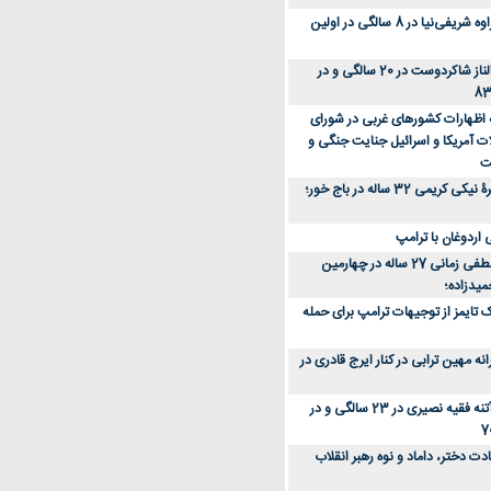
عکس؛ سفر زمان؛ مهراوه شریفی‌نیا در 8 سالگی در اولین
عکس؛ سفر در زمان؛ الناز شاکردوست در 20 سالگی و در
ه اظهارات کشورهای غربی در شورای
ت آمریکا و اسرائیل جنایت جنگی و
ت
عکس؛ سفر زمان؛ چهرۀ نیکی کریمی 32 ساله در باج خور؛
اردوغان با ترامپ
عکس؛ سفر زمان؛ مصطفی زمانی 27 ساله در چهارمین
میدزاده؛
 تایمز از توجیهات ترامپ برای حمله
ه مهین ترابی در کنار ایرج قادری در
عکس؛ سفر در زمان؛ آتنه فقیه نصیری در 23 سالگی و در
ت دختر، داماد و نوه رهبر انقلاب