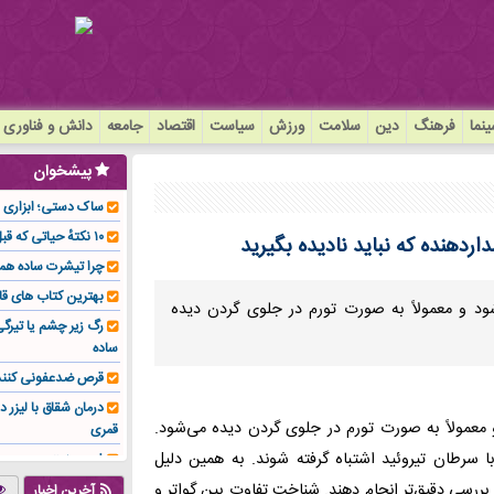
نما
فرهنگ
دین
سلامت
ورزش
سیاست
اقتصاد
جامعه
دانش و فناوری
پیشخوان
ساک دستی؛ ابزاری سا
۱۰ نکتهٔ حیاتی که قبل از کاشت ایمپلنت باید بدانید!
اردهنده که نباید نادیده بگیرید
چرا تیشرت ساده هم
بهترین کتاب های قا
د و معمولاً به صورت تورم در جلوی گردن دیده
رگ زیر چشم یا تیر
ساده
قرص ضدعفونی کنند
درمان شقاق با لیزر د
معمولاً به صورت تورم در جلوی گردن دیده می‌شود.
قمری
ا سرطان تیروئید اشتباه گرفته شوند. به همین دلیل
فوم صنعتی چیست و ا
تولیدکننده تهیه کرد؟
بررسی دقیق‌تر انجام دهند. شناخت تفاوت بین گواتر و
آخرین اخبار