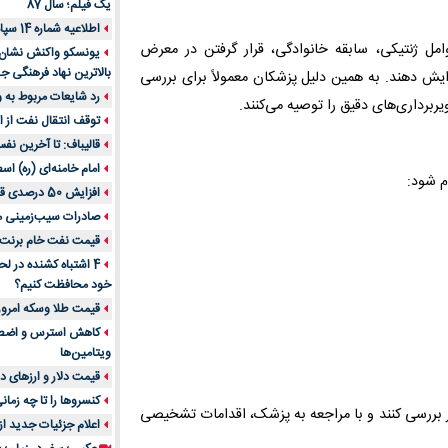
یک فیلم؛ سال 87
اطلاعیه شماره 14 سپاه پاسداران
امل ژنتیکی، سابقه خانوادگی، قرار گرفتن در معرض
یونسکو واکنش نشان دا
بالاترین نهاد فرهنگی جه
زایش دهند. به همین دلیل پزشکان معمولاً برای بررسی
رد شایعات مربوط به
رداری‌های دقیق را توصیه می‌کنند.
توقف انتقال نفت از اق
قالیباف: تا آخرین نف
امام خامنه‌ای (ره) اس
م شود:
افزایش 50 درصدی قیمت گاز در اروپا
صادرات سیب‌زمینی 
قیمت نفت خام برنت در
4 اشتباه کشنده در ل
خود محافظت کنیم؟
قیمت طلا وسکه امروز 13 اسفن
ویتامین‌ها
قیمت دلار و ارزهای دیگر امر
کنسروها را تا چه زمان
تر بررسی کنند و با مراجعه به پزشک، اقدامات تشخیصی
اعلام جزئیات جدید ا