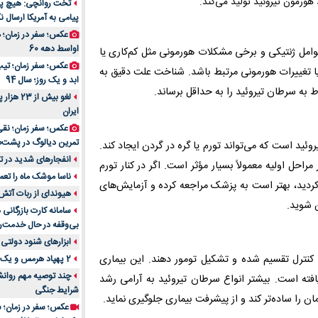
هورمون تیروئید تولید می‌کند.
تخت روانچی: هیچ پیا
پیامی به آمریکا ارسال نک
راهنمای جامع بهتری
روزمره | بررسی ۱۲ مدل برتر
عکس؛ سفر در زمان؛ 
اواسط دهه 60
عوامل ژنتیکی و برخی مشکلات هورمونی مثل کم‌کاری یا
عکس؛ سفر زمان؛ تیپ 
 یا تغییرات هورمونی مرتبط باشد. شناخت علت دقیق به
ابد و یک روز؛ سال 94
 به سرطان تیروئید را به حداقل برساند.
لغو بیش 
ایران
عکس؛ سفر زمان؛ نقی
تمرین دیالوگ در پشت‌
ئید است که می‌تواند تورم یا گره در گردن ایجاد کند.
انفجارهای شدید در تل
احل اولیه معمولاً بسیار مؤثر است. اگر در کنار تورم
ناسا موشک ماه را تعمی
کردید، بهتر است به پزشک مراجعه کرده و آزمایش‌های
هیوندای از ربات آتش
ن شوید.
سامانه کارت بازرگانی
بی‌وقفه در حال خدمت‌ر
ابزارهای شنود دولتی 
کنترل تقسیم شده و تشکیل تومور دهند. این بیماری
2 پهپاد هرمس و یک پهپاد MQ9 در اصفهان منهدم شد
چند توصیه مهم روانشن
فته است. بیشتر انواع سرطان تیروئید به آرامی رشد
شرایط جنگی
ن را ساده‌تر کند و از پیشرفت بیماری جلوگیری نماید.
عکس؛ سفر در زمان؛ س