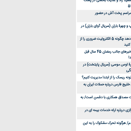
سعید راد و عنایت بخشی در پشت
 مراسم پخت آش در حضور
 چهرۀ باران (سریال آوای باران) در
متخصص توضیح می‌دهد چگونه 5 الکترولیت ضروری را از
کنید
عکس؛ سفر در زمان؛ خبرهای جالب رمضان 45 سال قبل
!
ۀ اوس موسی (سریال پایتخت) در
ونه ریسک را از ابتدا مدیریت کنیم؟
خلیج فارس درباره حملات ایران به
یت مصداق همکاری با دشمن است/ به
زی درباره ارئه خدمات بیمه ای در
دم/ هرگونه تحرک مشکوک را به این