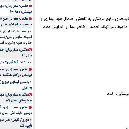
فیلمش؛ دهۀ 60
راقبت‌های دقیق پزشکی به کاهش احتمال عود بیماری و
سومین فیلم اش؛ سال 83
 موثر، می‌تواند اطمینان خاطر بیمار را افزایش دهد.
پاسخ نماینده ایران ب
امنیت سازمان ملل/حملا
جنایت علیه بشریت اس
سال 82
جزئیات گفتگوی تلفنی 
فیلمش در کنار هنگامه ح
راستی آزمایی نیویورک
به ایران
پیشگیری کنند.
عکس؛ سفر زمان؛ مهران
بیمارستان؛ سال 87
دومین فیلم اش؛ سال 70
فوری/ فارس: خبر شهاد
تأیید شد
ونی