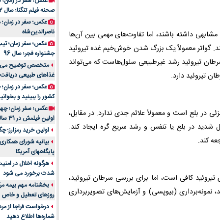
عکس؛ سفر در زمان؛ 
صحنه فیلم تنگنا؛ سال 52
عکس؛ سفر در زمان؛
ناصرالدین‌شاه
ئم مشابهی داشته باشند، اما تفاوت‌های مهمی بین آن‌ها
عکس؛ سفر زمان؛ تیپ و
د. گواتر معمولاً یک بزرگ شدن خوش‌خیم غده تیروئید
جشنواره فجر؛ سال 96
طان تیروئید رشد غیرطبیعی سلول‌هاست که می‌تواند
ان تیروئید دارد.
غذاهای طبیعی دریافت 
کشور را ببینید و بخوانید
عکس؛ سفر زمان؛ چهر
ی در بلع است و معمولاً علائم جدی ندارد. در مقابل،
اولین فیلمش در 31 سالگی
ل شدید در بلع یا تنفس و رشد سریع گره ایجاد کند.
اولین خرید رمزارز؛ چگ
عه کند.
بیانیه شورای همکاری 
پایگاههای آمریکا
هرگونه اخلال در امن
شدت برخورد می شود
یروئید کافی است، اما برای بررسی سرطان تیروئید،
بخشنامه مهم بیمه مرک
نمونه‌برداری (بیوپسی) و آزمایش‌های تصویربرداری
روزهای تعطیل و خاص
درخواست فراجا از مر
شماره‌ها اطلاع دهید