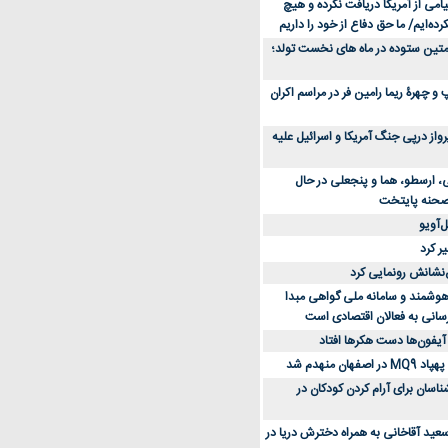
می از آمریکا دریافت نکرده و هیچ
رده‌ایم/ ما حق دفاع از خود را داریم
ن کفش ورزشی برای دویدن و استفاده
متین ستوده در ماه های نخست تولد؛
و چهرۀ ریما رامین فر در مراسم اکران
از 23 هزار پرواز درپی جنگ آمریکا و اسرائیل علیه
، ارسطو، هما و پنجعلی در حال
صحنه پایتخت
‌آویو
ر کرد
‌نشانش رونمایی کرد
 هوشمند و سامانه ملی گواهی مبدا
سانی به فعالان اقتصادی است
آیفون‌ها دست هکرها افتاد
اسان برای آرام کردن کودکان در
عید آقاخانی به همراه دخترش دریا در