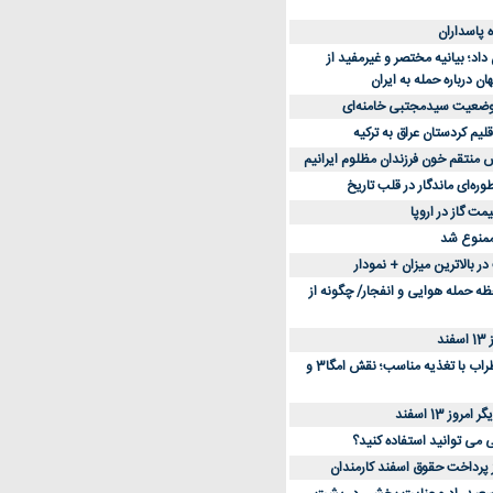
د؛ بیانیه مختصر و غیرمفید از
ان درباره حمله به ایران
 وضعیت سیدمجتبی خامنه‌ای
لیم کردستان عراق به ترکیه
س منتقم خون فرزندان مظلوم ایرانیم
طوره‌ای ماندگار در قلب تاریخ
ممنوع شد
 بالاترین میزان + نمودار
حظه حمله هوایی و انفجار/ چگونه از
د
کاهش استرس و اضطراب با تغذیه مناسب؛ نقش امگا3 و
وز 13 اسفند
ی می توانید استفاده کنید؟
ز پرداخت حقوق اسفند کارمندان