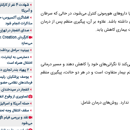
شهادت 4 نفر از
و آمریکا
ی یا داروهای هورمونی کنترل می‌شود، در حالی که سرطان
افشاگری آکسیوس؛ حمله
داشته باشد. علاوه بر آن، پیگیری منظم پس از درمان
مذاکرات انجام شود
ت بیماری کاهش یابد.
صدای انفجار در تهران
می‌سازد
ببینید؛ مراحل برداشت
اختلال همراه است
کند تا نگرانی‌های خود را کاهش دهند و مسیر درمانی
2 پهپاد بندر تجاری دقم را در عمان هدف قرار دادند
ئم بیمار متفاوت است و در هر دو حالت، پیگیری منظم
یوسف پزشکیان: رئیس 
فرماندهان نظامی حضو
انفجار در سیدخندان و
تصاویری از وقوع انف
ندارد. روش‌های درمان شامل:
حمله آمریکا و اسرائیل
سقف انتقال وجه لحظه‌ای 100 میلیون 
می‌شود