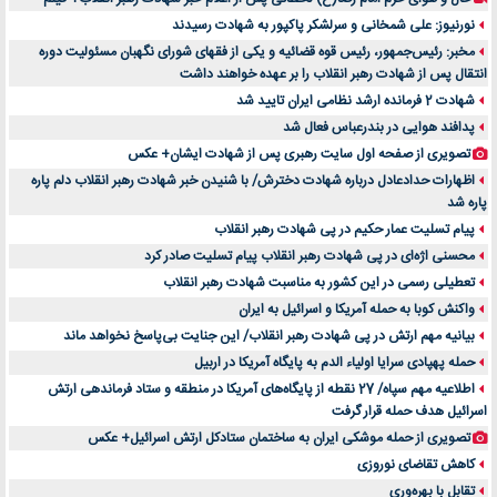
نورنیوز: علی شمخانی و سرلشکر پاکپور به شهادت رسیدند
مخبر: رئیس‌جمهور، رئیس قوه ‌قضائیه و یکی از فقهای شورای نگهبان مسئولیت دوره
انتقال پس ‌از شهادت رهبر انقلاب را بر عهده خواهند داشت
شهادت 2 فرمانده ارشد نظامی ایران تایید شد
پدافند هوایی در بندرعباس فعال شد
تصویری از صفحه اول سایت رهبری پس از شهادت ایشان+ عکس
اظهارات حدادعادل درباره شهادت دخترش/ با شنیدن خبر شهادت رهبر انقلاب دلم پاره
پاره شد
پیام تسلیت عمار حکیم در پی شهادت رهبر انقلاب
محسنی اژه‌ای در پی شهادت رهبر انقلاب پیام تسلیت صادر کرد
تعطیلی رسمی در این کشور به مناسبت شهادت رهبر انقلاب
واکنش کوبا به حمله آمریکا و اسرائیل به ایران
بیانیه مهم ارتش در پی شهادت رهبر انقلاب/ این جنایت بی‌پاسخ نخواهد ماند
حمله پهپادی سرایا اولیاء الدم به پایگاه آمریکا در اربیل
اطلاعیه مهم سپاه/ 27 نقطه از پایگاه‌های آمریکا در منطقه و ستاد فرماندهی ارتش
اسرائیل هدف حمله قرار گرفت
تصویری از حمله موشکی ایران به ساختمان ستادکل ارتش اسرائیل+ عکس
کاهش تقاضای نوروزی
تقابل با بهره‌وری