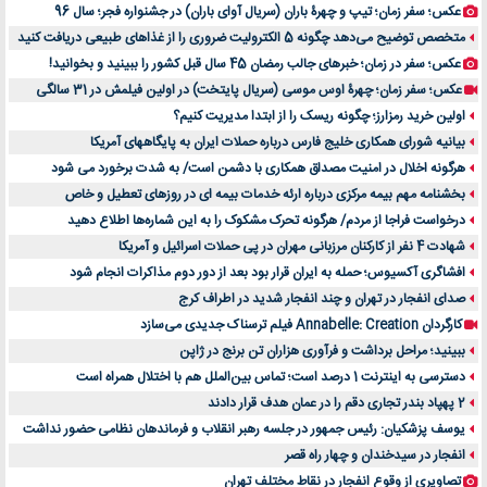
عکس؛ سفر زمان؛ تیپ و چهرۀ باران (سریال آوای باران) در جشنواره فجر؛ سال 96
متخصص توضیح می‌دهد چگونه 5 الکترولیت ضروری را از غذاهای طبیعی دریافت کنید
عکس؛ سفر در زمان؛ خبرهای جالب رمضان 45 سال قبل کشور را ببینید و بخوانید!
عکس؛ سفر زمان؛ چهرۀ اوس موسی (سریال پایتخت) در اولین فیلمش در 31 سالگی
اولین خرید رمزارز؛ چگونه ریسک را از ابتدا مدیریت کنیم؟
بیانیه شورای همکاری خلیج فارس درباره حملات ایران به پایگاههای آمریکا
هرگونه اخلال در امنیت مصداق همکاری با دشمن است/ به شدت برخورد می شود
بخشنامه مهم بیمه مرکزی درباره ارئه خدمات بیمه ای در روزهای تعطیل و خاص
درخواست فراجا از مردم/ هرگونه تحرک مشکوک را به این شماره‌ها اطلاع دهید
شهادت 4 نفر از کارکنان مرزبانی مهران در پی حملات اسرائیل و آمریکا
افشاگری آکسیوس؛ حمله به ایران قرار بود بعد از دور دوم مذاکرات انجام شود
صدای انفجار در تهران و چند انفجار شدید در اطراف کرج
کارگردان Annabelle: Creation فیلم ترسناک جدیدی می‌سازد
ببینید؛ مراحل برداشت و فرآوری هزاران تن برنج در ژاپن
دسترسی به اینترنت 1 درصد است؛ تماس بین‌الملل هم با اختلال همراه است
2 پهپاد بندر تجاری دقم را در عمان هدف قرار دادند
یوسف پزشکیان: رئیس جمهور در جلسه رهبر انقلاب و فرماندهان نظامی حضور نداشت
انفجار در سیدخندان و چهار راه قصر
تصاویری از وقوع انفجار در نقاط مختلف تهران