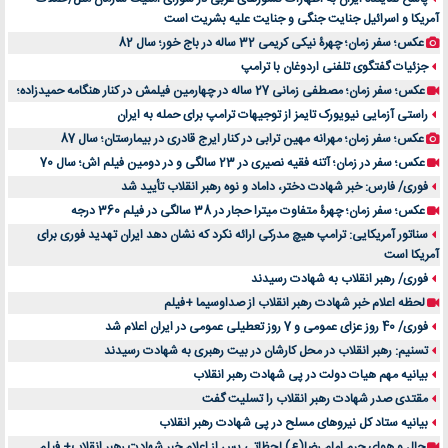
آمریکا و اسرائیل جنایت جنگی و جنایت علیه بشریت است
عکس؛ سفر زمان؛ چهرۀ نیکی کریمی 32 ساله در باج خور؛ سال 82
جزئیات گفتگوی تلفنی اردوغان با ترامپ
عکس؛ سفر زمان؛ مصطفی زمانی 27 ساله در چهارمین فیلمش در کنار هنگامه حمیدزاده؛
راستی آزمایی نیویورک تایمز از توجیهات ترامپ برای حمله به ایران
عکس؛ سفر زمان؛ مهرانه مهین ترابی در کنار ایرج قادری در بیمارستان؛ سال 87
عکس؛ سفر در زمان؛ آتنه فقیه نصیری در 23 سالگی و در دومین فیلم اش؛ سال 70
فوری/ فارس: خبر شهادت دختر، داماد و نوه رهبر انقلاب تأیید شد
عکس؛ سفر زمان؛ چهرۀ متفاوت میترا حجار در 38 سالگی در فیلم 360 درجه
سناتور آمریکایی: ترامپ هیچ مدرکی ارائه نکرد که نشان دهد ایران تهدید فوری برای
آمریکا است
فوری/ رهبر انقلاب به شهادت رسیدند
لحظه اعلام خبر شهادت رهبر انقلاب از صداوسیما +فیلم
فوری/ 40 روز عزای عمومی و 7 روز تعطیلی عمومی در ایران اعلام شد
تسنیم: رهبر انقلاب در محل کارشان در بیت رهبری به شهادت رسیدند
بیانیه مهم هیات دولت در پی شهادت رهبر انقلاب
مقتدی صدر شهادت رهبر انقلاب را تسلیت گفت
بیانیه ستاد کل نیروهای مسلح در پی شهادت رهبر انقلاب
حال و هوای حرم امام رضا(ع) لحظاتی پس از اعلام خبر شهادت رهبر انقلاب+ فیلم