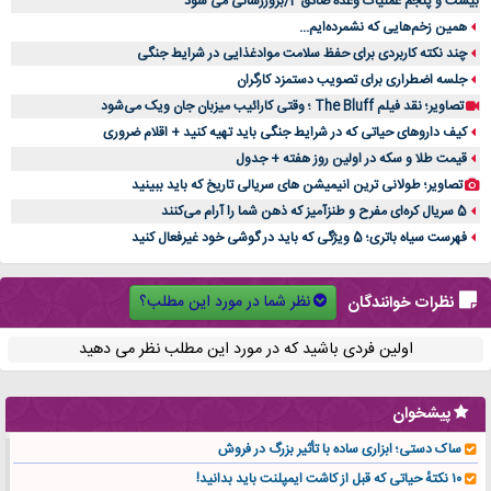
بیست و پنجم عملیات وعده صادق 4/بروزرسانی می شود
همین زخم‌هایی که نشمرده‌ایم...
چند نکته کاربردی برای حفظ سلامت موادغذایی در شرایط جنگی
جلسه اضطراری برای تصویب دستمزد کارگران
تصاویر؛ نقد فیلم The Bluff ؛ وقتی کارائیب میزبان جان ویک می‌شود
کیف داروهای حیاتی که در شرایط جنگی باید تهیه کنید + اقلام ضروری
قیمت طلا و سکه در اولین روز هفته + جدول
تصاویر؛ طولانی ترین انیمیشن های سریالی تاریخ که باید ببینید
5 سریال کره‌ای مفرح و طنزآمیز که ذهن شما را آرام می‌کنند
فهرست سیاه باتری؛ 5 ویژگی که باید در گوشی خود غیرفعال کنید
نظر شما در مورد این مطلب؟
نظرات خوانندگان
اولین فردی باشید که در مورد این مطلب نظر می دهید
پیشخوان
ساک دستی؛ ابزاری ساده با تأثیر بزرگ در فروش
۱۰ نکتهٔ حیاتی که قبل از کاشت ایمپلنت باید بدانید!