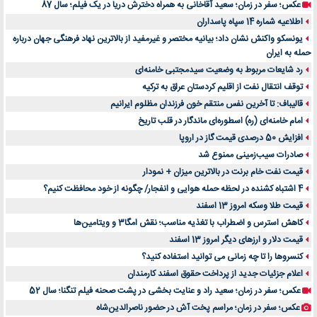
عکس؛ سفر در زمان؛ سعید آقاخانی به همراه دخترش دریا در یک فیلم؛ سال 87
اطلاعیه شماره 14 سپاه پاسداران
یونسکو واکنش نشان داد؛ بیانیه مختصر و غیرمفید از بالاترین نهاد فرهنگی جهان درباره
حمله به ایران
رد شایعات مربوط به وضعیت سیدمجتبی خامنه‌ای
توقف انتقال نفت از اقلیم کردستان عراق به ترکیه
قالیباف: تا آخرین نفس منتقم خون فرزندان مظلوم ایرانیم
امام خامنه‌ای (ره) اسطوره‌ای ماندگار در قلب تاریخ
افزایش 50 درصدی قیمت گاز در اروپا
صادرات سیب‌زمینی ممنوع شد
قیمت نفت خام برنت در بالاترین میزان + نمودار
4 اشتباه کشنده در لحظه حمله هوایی و انفجار/ چگونه از خود محافظت کنیم؟
قیمت طلا وسکه امروز 13 اسفند
کاهش استرس و اضطراب با تغذیه مناسب؛ نقش امگا3 و ویتامین‌ها
قیمت دلار و ارزهای دیگر امروز 13 اسفند
کنسروها را تا چه زمانی می توانید استفاده کنید؟
اعلام جزئیات جدید از پرداخت حقوق اسفند کارمندان
عکس؛ سفر در زمان؛ سعید راد و عنایت بخشی در پشت صحنه فیلم تنگنا؛ سال 52
عکس؛ سفر در زمان؛ مراسم پخت آش در حضور ناصرالدین‌شاه