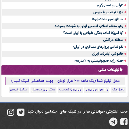
کارآیی و تصدی‌گری
50 دقیقه سرخ بورس
مناطق امن ساختمان‌ها
رهبر معظم انقلاب اسلامی ایران به شهادت رسیدند
آیا آمریکا آماده جنگی طولانی با ایران است؟
منطقه در آتش
لغو تمامی پروازهای مسافری در ایران:
خاموشی اینترنت ایران
حمله رژیم صهیونیستی به 2مدرسه:
تبلیغات متنی
محل تبلیغ شما (یک ماهه 200 هزار تومان - جهت هماهنگی کلیک کنید )
باحال مگ
cyprus-newlife
Cyprus کجاست
سیگنال ارز دیجیتال
سیگنال فیوچرز
مجله اینترنتی خواندنی ها را در شبکه های اجتماعی دنبال کنید