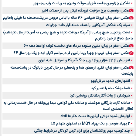
لیفتراک صفر؛ راهنمای جامع خرید، قیمت و فروش در ایران
تشکیل چهارمین جلسه شورای موقت رهبری به ریاست رئیس‌جمهور
راهنمای جامع بهترین کفش ورزشی برای دویدن و استفاده روزمره | بررسی ۱۲ مدل برتر
عکس؛ وضعیت برج مراقبت فرودگاه کیش پس از حملات اخیر
عکس؛ سفر زمان؛ نیوشا ضیغمی 36 ساله با لباس عروس در پشت‌صحنه ما خیلی باحالیم
سپاه یک نفتکش آمریکایی را هدف حمله قرار داد+ جزئیات
تخت روانچی: هیچ پیامی از آمریکا دریافت نکرده و هیچ پیامی به آمریکا ارسال نکرده‌ایم/
ما حق دفاع از خود را داریم
عکس؛ سفر در زمان؛ متین ستوده در ماه های نخست تولد؛ اواسط دهه 60
عکس؛ سفر زمان؛ تیپ و چهرۀ ریما رامین فر در مراسم اکران ابد و یک روز؛ سال 94
لغو بیش از 23 هزار پرواز درپی جنگ آمریکا و اسرائیل علیه ایران
عکس؛ سفر زمان؛ نقی، ارسطو، هما و پنجعلی در حال تمرین دیالوگ در پشت‌صحنه
پایتخت
انفجارهای شدید در تل‌آویو
ناسا موشک ماه را تعمیر کرد
هیوندای از ربات آتش‌نشانش رونمایی کرد
سامانه کارت بازرگانی هوشمند و سامانه ملی گواهی مبدا بی‌وقفه در حال خدمت‌رسانی به
فعالان اقتصادی است
ابزارهای شنود دولتی آیفون‌ها دست هکرها افتاد
2 پهپاد هرمس و یک پهپاد MQ9 در اصفهان منهدم شد
چند توصیه مهم روانشناسان برای آرام کردن کودکان در شرایط جنگی