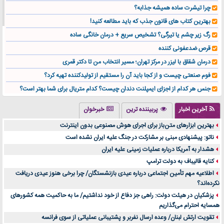
چرا تیشرت ساده همیشه جذابه؟
بهترین کتاب های قانون جذب که باید مطالعه کنید!
رگ زیر چشم یا تیرگی؟ تشخیص سریع + درمان خانگی ساده
قرص ضدعفونی کننده
درمان شقاق با لیزر در مرکز تهران؛ مسیر انتخاب من تا دکتر قمری
فوم صنعتی چیست و از کجا باید آن را مستقیم از تولیدکننده تهیه کرد؟
جنس هر کدام از اجزای ایمپلنت دندان چیست؟ کدام متریال برای شما بهتر است؟
تولید لیوان کاغذی یک کسب‌ و کار پر سود و رو‌ به‌ رشد در بازار ایران
آخرین اخبار
پربیننده ترین
خبرخوان
درد زانو بعد از تمرین با تردمیل؟ شاید مشکل از این انتخاب باشد
بهترین ابزارهای متن‌باز برای اجرای هوش مصنوعی بدون اینترنت
آینده موسیقی هم‌اکنون در اینجاست
ناتو: پیشنهادی مبنی بر مشارکت در جنگ علیه ایران نشده است
بهترین راه تبلیغات کلینیک زیبایی و افزایش مشتری کدام است؟
هشدار به آمریکا درباره عملیات زمینی علیه ایران
مقایسه قالب آسترا با وودمارت و فلت‌سام (فارسی)
کنایه قالیباف به دولت ترامپ
خرید سمعک کارکرده یا دست دوم | نکات مهم قبل از تصمیم‌گیری
اطلاعیه مهم تأمین اجتماعی درباره عیدی بازنشستگان/ چرا برخی هنوز عیدی دریافت
نکرده‌اند؟
خرید و فروش قطعات سرور دست دوم در ماهان شبکه ایرانیان
پزشکیان در هیئت دولت: راهی جز دفاع از خود نداشتیم/ ما به حاکمیت همه کشورهای
اهمیت انتخاب بهترین وکیل در سعادت آباد برای پرونده‌های حساس و کلان
همسایه احترام می‌گذاریم
۷ تاثیرات کامپیوتر در حوزه علوم زندگی و کاربردی
تقویت ارتش لبنان/ وعده ارسال نفربر و پشتیبانی عملیاتی از سوی فرانسه