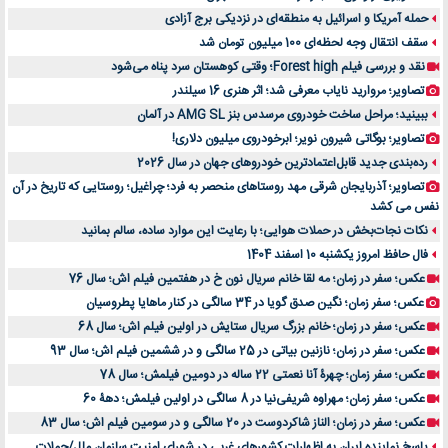
حمله آمریکا و اسرائیل به منطقه‌ای در نزدیکی برج آزادی
سقف انتقال وجه لحظه‌ای 100 میلیون تومان شد
نقد و بررسی فیلم Forest high؛ وقتی کوهستان سرد پناه می‌شود
تصاویر؛ مروارید نایاب معرفی شد؛ اثر هنری 16 سیلندر
ببینید؛ مراحل ساخت خودروی مرسدس بنز AMG SL در آلمان
تصاویر؛ بوگاتی شیرون نویر؛ ابرخودروی میلیون دلاری!
رده‌بندی جدید قابل‌اعتمادترین خودروهای جهان در سال 2026
تصاویر؛ آذربایجان شرقی مهد روستاهای منحصر به فرد؛ چراغیل؛ روستایی که تاریخ در آن
نفس می کشد
نکات نجات‌بخش در حملات هوایی؛ با رعایت این موارد ساده، سالم بمانید
فال حافظ امروز یکشنبه 10 اسفند 1404
عکس؛ سفر در زمان؛ مه لقا خانم سریال نون خ در هفتمین فیلم اش؛ سال 76
عکس؛ سفر زمان؛ نگین صدق گویا در 34 سالگی در کنار ماهایا پطروسیان
عکس؛ سفر در زمان؛ خانم بزرگ سریال ستایش در اولین فیلم اش؛ سال 68
عکس؛ سفر در زمان؛ نازنین بیاتی در 25 سالگی و در ششمین فیلم اش؛ سال 93
عکس؛ سفر زمان؛ چهرۀ آنا نعمتی 22 ساله در دومین فیلمش؛ سال 78
عکس؛ سفر زمان؛ مهراوه شریفی‌نیا در 8 سالگی در اولین فیلمش؛ دهۀ 60
عکس؛ سفر در زمان؛ الناز شاکردوست در 20 سالگی و در سومین فیلم اش؛ سال 83
پاسخ نماینده ایران به اظهارات کشورهای غربی در شورای امنیت سازمان ملل/حملات