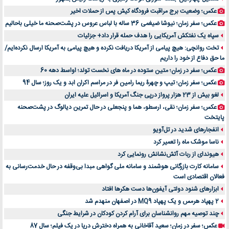
راهنمای جامع بهترین کفش ورزشی برای دویدن و استفاده روزمره | بررسی ۱۲ مدل برتر
عکس؛ وضعیت برج مراقبت فرودگاه کیش پس از حملات اخیر
عکس؛ سفر زمان؛ نیوشا ضیغمی 36 ساله با لباس عروس در پشت‌صحنه ما خیلی باحالیم
سپاه یک نفتکش آمریکایی را هدف حمله قرار داد+ جزئیات
تخت روانچی: هیچ پیامی از آمریکا دریافت نکرده و هیچ پیامی به آمریکا ارسال نکرده‌ایم/
ما حق دفاع از خود را داریم
عکس؛ سفر در زمان؛ متین ستوده در ماه های نخست تولد؛ اواسط دهه 60
عکس؛ سفر زمان؛ تیپ و چهرۀ ریما رامین فر در مراسم اکران ابد و یک روز؛ سال 94
لغو بیش از 23 هزار پرواز درپی جنگ آمریکا و اسرائیل علیه ایران
عکس؛ سفر زمان؛ نقی، ارسطو، هما و پنجعلی در حال تمرین دیالوگ در پشت‌صحنه
پایتخت
انفجارهای شدید در تل‌آویو
ناسا موشک ماه را تعمیر کرد
هیوندای از ربات آتش‌نشانش رونمایی کرد
سامانه کارت بازرگانی هوشمند و سامانه ملی گواهی مبدا بی‌وقفه در حال خدمت‌رسانی به
فعالان اقتصادی است
ابزارهای شنود دولتی آیفون‌ها دست هکرها افتاد
2 پهپاد هرمس و یک پهپاد MQ9 در اصفهان منهدم شد
چند توصیه مهم روانشناسان برای آرام کردن کودکان در شرایط جنگی
عکس؛ سفر در زمان؛ سعید آقاخانی به همراه دخترش دریا در یک فیلم؛ سال 87