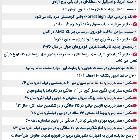
حمله آمریکا و اسرائیل به منطقه‌ای در نزدیکی برج آزادی
سقف انتقال وجه لحظه‌ای 100 میلیون تومان شد
نقد و بررسی فیلم Forest high؛ وقتی کوهستان سرد پناه می‌شود
تصاویر؛ مروارید نایاب معرفی شد؛ اثر هنری 16 سیلندر
ببینید؛ مراحل ساخت خودروی مرسدس بنز AMG SL در آلمان
تصاویر؛ بوگاتی شیرون نویر؛ ابرخودروی میلیون دلاری!
رده‌بندی جدید قابل‌اعتمادترین خودروهای جهان در سال 2026
تصاویر؛ آذربایجان شرقی مهد روستاهای منحصر به فرد؛ چراغیل؛ روستایی که تاریخ در آن
نفس می کشد
نکات نجات‌بخش در حملات هوایی؛ با رعایت این موارد ساده، سالم بمانید
فال حافظ امروز یکشنبه 10 اسفند 1404
عکس؛ سفر در زمان؛ مه لقا خانم سریال نون خ در هفتمین فیلم اش؛ سال 76
عکس؛ سفر زمان؛ نگین صدق گویا در 34 سالگی در کنار ماهایا پطروسیان
عکس؛ سفر در زمان؛ خانم بزرگ سریال ستایش در اولین فیلم اش؛ سال 68
عکس؛ سفر در زمان؛ نازنین بیاتی در 25 سالگی و در ششمین فیلم اش؛ سال 93
عکس؛ سفر زمان؛ چهرۀ آنا نعمتی 22 ساله در دومین فیلمش؛ سال 78
عکس؛ سفر زمان؛ مهراوه شریفی‌نیا در 8 سالگی در اولین فیلمش؛ دهۀ 60
عکس؛ سفر در زمان؛ الناز شاکردوست در 20 سالگی و در سومین فیلم اش؛ سال 83
پاسخ نماینده ایران به اظهارات کشورهای غربی در شورای امنیت سازمان ملل/حملات