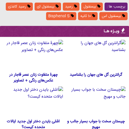
برچسب ها :
بیسفنول
رسید
بیسفنول ای
رسید کاغذی
بیسفنول اس
10 ثانیه
Bisphenol S
ویـژه هـا
گرانترین گل های جهان را بشناسید
چهرۀ متفاوت زنان عصر قاجار در
عکس‌های رنگی + تصاویر
چیستان سخت با جواب بسیار جالب و
اشلی بایدن دختر اول جدید ایالات
مهیج
متحده كيست؟