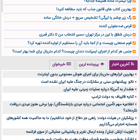
چرا تیشرت ساده همیشه جذابه؟
بهترین کتاب های قانون جذب که باید مطالعه کنید!
رگ زیر چشم یا تیرگی؟ تشخیص سریع + درمان خانگی ساده
قرص ضدعفونی کننده
درمان شقاق با لیزر در مرکز تهران؛ مسیر انتخاب من تا دکتر قمری
فوم صنعتی چیست و از کجا باید آن را مستقیم از تولیدکننده تهیه کرد؟
جنس هر کدام از اجزای ایمپلنت دندان چیست؟ کدام متریال برای شما بهتر است؟
تولید لیوان کاغذی یک کسب‌ و کار پر سود و رو‌ به‌ رشد در بازار ایران
آخرین اخبار
پربیننده ترین
خبرخوان
درد زانو بعد از تمرین با تردمیل؟ شاید مشکل از این انتخاب باشد
بهترین ابزارهای متن‌باز برای اجرای هوش مصنوعی بدون اینترنت
آینده موسیقی هم‌اکنون در اینجاست
ناتو: پیشنهادی مبنی بر مشارکت در جنگ علیه ایران نشده است
بهترین راه تبلیغات کلینیک زیبایی و افزایش مشتری کدام است؟
هشدار به آمریکا درباره عملیات زمینی علیه ایران
مقایسه قالب آسترا با وودمارت و فلت‌سام (فارسی)
کنایه قالیباف به دولت ترامپ
خرید سمعک کارکرده یا دست دوم | نکات مهم قبل از تصمیم‌گیری
اطلاعیه مهم تأمین اجتماعی درباره عیدی بازنشستگان/ چرا برخی هنوز عیدی دریافت
نکرده‌اند؟
خرید و فروش قطعات سرور دست دوم در ماهان شبکه ایرانیان
پزشکیان در هیئت دولت: راهی جز دفاع از خود نداشتیم/ ما به حاکمیت همه کشورهای
اهمیت انتخاب بهترین وکیل در سعادت آباد برای پرونده‌های حساس و کلان
همسایه احترام می‌گذاریم
۷ تاثیرات کامپیوتر در حوزه علوم زندگی و کاربردی
تقویت ارتش لبنان/ وعده ارسال نفربر و پشتیبانی عملیاتی از سوی فرانسه
لیفتراک صفر؛ راهنمای جامع خرید، قیمت و فروش در ایران
تشکیل چهارمین جلسه شورای موقت رهبری به ریاست رئیس‌جمهور