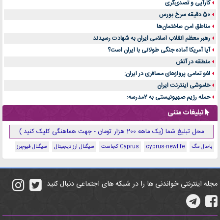
کارآیی و تصدی‌گری
50 دقیقه سرخ بورس
مناطق امن ساختمان‌ها
رهبر معظم انقلاب اسلامی ایران به شهادت رسیدند
آیا آمریکا آماده جنگی طولانی با ایران است؟
منطقه در آتش
لغو تمامی پروازهای مسافری در ایران:
خاموشی اینترنت ایران
حمله رژیم صهیونیستی به 2مدرسه:
تبلیغات متنی
محل تبلیغ شما (یک ماهه 200 هزار تومان - جهت هماهنگی کلیک کنید )
باحال مگ
cyprus-newlife
Cyprus کجاست
سیگنال ارز دیجیتال
سیگنال فیوچرز
مجله اینترنتی خواندنی ها را در شبکه های اجتماعی دنبال کنید