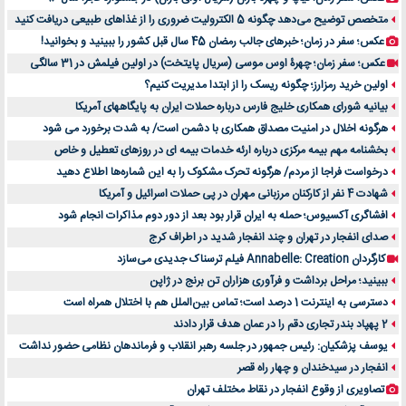
متخصص توضیح می‌دهد چگونه 5 الکترولیت ضروری را از غذاهای طبیعی دریافت کنید
عکس؛ سفر در زمان؛ خبرهای جالب رمضان 45 سال قبل کشور را ببینید و بخوانید!
عکس؛ سفر زمان؛ چهرۀ اوس موسی (سریال پایتخت) در اولین فیلمش در 31 سالگی
اولین خرید رمزارز؛ چگونه ریسک را از ابتدا مدیریت کنیم؟
بیانیه شورای همکاری خلیج فارس درباره حملات ایران به پایگاههای آمریکا
هرگونه اخلال در امنیت مصداق همکاری با دشمن است/ به شدت برخورد می شود
بخشنامه مهم بیمه مرکزی درباره ارئه خدمات بیمه ای در روزهای تعطیل و خاص
درخواست فراجا از مردم/ هرگونه تحرک مشکوک را به این شماره‌ها اطلاع دهید
شهادت 4 نفر از کارکنان مرزبانی مهران در پی حملات اسرائیل و آمریکا
افشاگری آکسیوس؛ حمله به ایران قرار بود بعد از دور دوم مذاکرات انجام شود
صدای انفجار در تهران و چند انفجار شدید در اطراف کرج
کارگردان Annabelle: Creation فیلم ترسناک جدیدی می‌سازد
ببینید؛ مراحل برداشت و فرآوری هزاران تن برنج در ژاپن
دسترسی به اینترنت 1 درصد است؛ تماس بین‌الملل هم با اختلال همراه است
2 پهپاد بندر تجاری دقم را در عمان هدف قرار دادند
یوسف پزشکیان: رئیس جمهور در جلسه رهبر انقلاب و فرماندهان نظامی حضور نداشت
انفجار در سیدخندان و چهار راه قصر
تصاویری از وقوع انفجار در نقاط مختلف تهران