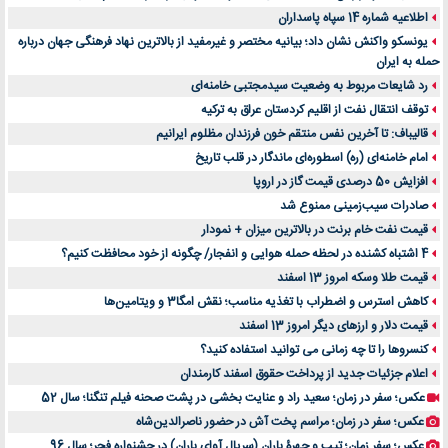
اطلاعیه شماره 14 سپاه پاسداران
یونسکو واکنش نشان داد؛ بیانیه مختصر و غیرمفید از بالاترین نهاد فرهنگی جهان درباره
حمله به ایران
رد شایعات مربوط به وضعیت سیدمجتبی خامنه‌ای
توقف انتقال نفت از اقلیم کردستان عراق به ترکیه
قالیباف: تا آخرین نفس منتقم خون فرزندان مظلوم ایرانیم
امام خامنه‌ای (ره) اسطوره‌ای ماندگار در قلب تاریخ
افزایش 50 درصدی قیمت گاز در اروپا
صادرات سیب‌زمینی ممنوع شد
قیمت نفت خام برنت در بالاترین میزان + نمودار
4 اشتباه کشنده در لحظه حمله هوایی و انفجار/ چگونه از خود محافظت کنیم؟
قیمت طلا وسکه امروز 13 اسفند
کاهش استرس و اضطراب با تغذیه مناسب؛ نقش امگا3 و ویتامین‌ها
قیمت دلار و ارزهای دیگر امروز 13 اسفند
کنسروها را تا چه زمانی می توانید استفاده کنید؟
اعلام جزئیات جدید از پرداخت حقوق اسفند کارمندان
عکس؛ سفر در زمان؛ سعید راد و عنایت بخشی در پشت صحنه فیلم تنگنا؛ سال 52
عکس؛ سفر در زمان؛ مراسم پخت آش در حضور ناصرالدین‌شاه
عکس؛ سفر زمان؛ تیپ و چهرۀ باران (سریال آوای باران) در جشنواره فجر؛ سال 96