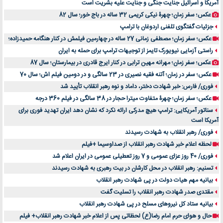
آمریکا و اسرائیل جنایت جنگی و جنایت علیه بشریت است
عکس؛ سفر زمان؛ چهرۀ نیکی کریمی 32 ساله در باج خور؛ سال 82
جزئیات گفتگوی تلفنی اردوغان با ترامپ
عکس؛ سفر زمان؛ مصطفی زمانی 27 ساله در چهارمین فیلمش در کنار هنگامه حمیدزاده؛
راستی آزمایی نیویورک تایمز از توجیهات ترامپ برای حمله به ایران
عکس؛ سفر زمان؛ مهرانه مهین ترابی در کنار ایرج قادری در بیمارستان؛ سال 87
عکس؛ سفر در زمان؛ آتنه فقیه نصیری در 23 سالگی و در دومین فیلم اش؛ سال 70
فوری/ فارس: خبر شهادت دختر، داماد و نوه رهبر انقلاب تأیید شد
عکس؛ سفر زمان؛ چهرۀ متفاوت میترا حجار در 38 سالگی در فیلم 360 درجه
سناتور آمریکایی: ترامپ هیچ مدرکی ارائه نکرد که نشان دهد ایران تهدید فوری برای
آمریکا است
فوری/ رهبر انقلاب به شهادت رسیدند
لحظه اعلام خبر شهادت رهبر انقلاب از صداوسیما +فیلم
فوری/ 40 روز عزای عمومی و 7 روز تعطیلی عمومی در ایران اعلام شد
تسنیم: رهبر انقلاب در محل کارشان در بیت رهبری به شهادت رسیدند
بیانیه مهم هیات دولت در پی شهادت رهبر انقلاب
مقتدی صدر شهادت رهبر انقلاب را تسلیت گفت
بیانیه ستاد کل نیروهای مسلح در پی شهادت رهبر انقلاب
حال و هوای حرم امام رضا(ع) لحظاتی پس از اعلام خبر شهادت رهبر انقلاب+ فیلم