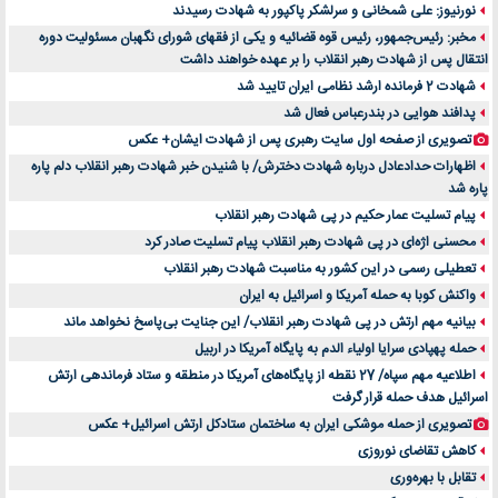
نورنیوز: علی شمخانی و سرلشکر پاکپور به شهادت رسیدند
مخبر: رئیس‌جمهور، رئیس قوه ‌قضائیه و یکی از فقهای شورای نگهبان مسئولیت دوره
انتقال پس ‌از شهادت رهبر انقلاب را بر عهده خواهند داشت
شهادت 2 فرمانده ارشد نظامی ایران تایید شد
پدافند هوایی در بندرعباس فعال شد
تصویری از صفحه اول سایت رهبری پس از شهادت ایشان+ عکس
اظهارات حدادعادل درباره شهادت دخترش/ با شنیدن خبر شهادت رهبر انقلاب دلم پاره
پاره شد
پیام تسلیت عمار حکیم در پی شهادت رهبر انقلاب
محسنی اژه‌ای در پی شهادت رهبر انقلاب پیام تسلیت صادر کرد
تعطیلی رسمی در این کشور به مناسبت شهادت رهبر انقلاب
واکنش کوبا به حمله آمریکا و اسرائیل به ایران
بیانیه مهم ارتش در پی شهادت رهبر انقلاب/ این جنایت بی‌پاسخ نخواهد ماند
حمله پهپادی سرایا اولیاء الدم به پایگاه آمریکا در اربیل
اطلاعیه مهم سپاه/ 27 نقطه از پایگاه‌های آمریکا در منطقه و ستاد فرماندهی ارتش
اسرائیل هدف حمله قرار گرفت
تصویری از حمله موشکی ایران به ساختمان ستادکل ارتش اسرائیل+ عکس
کاهش تقاضای نوروزی
تقابل با بهره‌وری