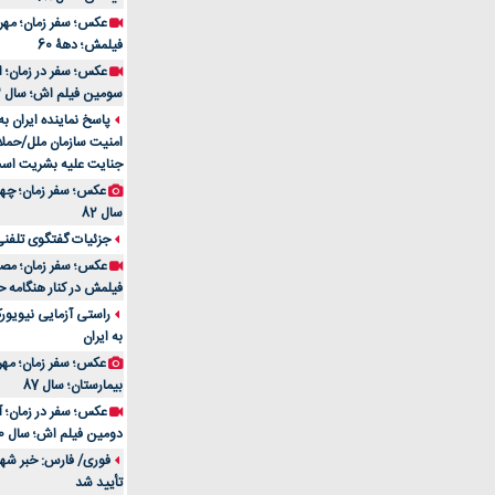
فیلمش؛ دهۀ 60
سومین فیلم اش؛ سال 83
پاسخ نماینده ایران ب
امنیت سازمان ملل/حملا
جنایت علیه بشریت اس
سال 82
جزئیات گفتگوی تلفنی 
فیلمش در کنار هنگامه ح
راستی آزمایی نیویورک
به ایران
عکس؛ سفر زمان؛ مهران
بیمارستان؛ سال 87
دومین فیلم اش؛ سال 70
فوری/ فارس: خبر شهاد
تأیید شد