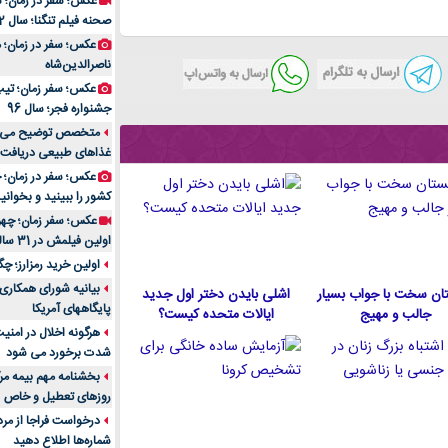
عکس؛ سفر در زمان؛ 
صحنه فیلم تنگنا؛ سال 52
عکس؛ سفر در زمان؛
ناصرالدین‌شاه
عکس؛ سفر زمان؛ تیپ و
جشنواره فجر؛ سال 96
غذاهای طبیعی دریافت 
کشور را ببینید و بخوانید
عکس؛ سفر زمان؛ چهر
اولین فیلمش در 31 سالگی
اولین خرید رمزارز؛ چگ
بیانیه شورای همکاری 
ان سخت با جواب بسیار
اشلی بایدن دختر اول جدید
پایگاههای آمریکا
جالب و مهیج
ایالات متحده كيست؟
هرگونه اخلال در امن
شدت برخورد می شود
بخشنامه مهم بیمه مرک
روزهای تعطیل و خاص
درخواست فراجا از مر
شماره‌ها اطلاع دهید