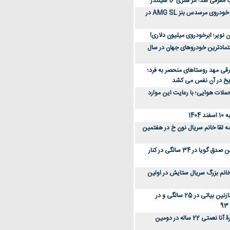
رفی شد؛ اثر هنری 16 سیلندر
ببینید؛ مراحل ساخت خودروی مرسدس بنز AMG SL در
 نویر؛ ابرخودروی میلیون دلاری!
عتمادترین خودروهای جهان در سال
رقی مهد روستاهای منحصر به فرد؛
ریخ در آن نفس می کشد
لات هوایی؛ با رعایت این موارد
140
ه لقا خانم سریال نون خ در هفتمین
عکس؛ سفر زمان؛ نگین صدق گویا در 34 سالگی در کنار
انم بزرگ سریال ستایش در اولین
عکس؛ سفر در زمان؛ نازنین بیاتی در 25 سالگی و در
عکس؛ سفر زمان؛ چهرۀ آنا نعمتی 22 ساله در دومین