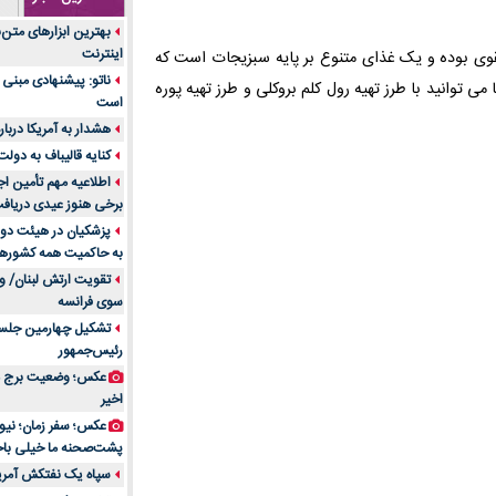
جنس هر کدام از اج
بهترین ابزارهای متن
متریال برای شما بهتر 
اینترنت
ر مقوی بوده و یک غذای متنوع بر پایه سبزیجات است که
تولید لیوان کاغذی یک
ناتو: پیشنهادی مبنی 
می توانید با طرز تهیه
رول کلم بروکلی
و طرز تهیه
پوره
بازار ایران
است
درد زانو بعد از تمری
هشدار به آمریکا دربار
انتخاب باشد
کنایه قالیباف به دول
آینده موسیقی هم‌اک
اطلاعیه مهم تأمین اج
بهترین راه تبلیغات 
برخی هنوز عیدی دریافت 
است؟
پزشکیان در هیئت دول
به حاکمیت همه کشورهای
مقایسه قالب آسترا 
تقویت ارتش لبنان/ وع
خرید سمعک کارکرده 
سوی فرانسه
تصمیم‌گیری
تشکیل چهارمین جلسه
خرید و فروش قطعات
رئیس‌جمهور
ایرانیان
عکس؛ وضعیت برج مر
اهمیت انتخاب بهتری
اخیر
پرونده‌های حساس و کل
۷ تاثیرات کامپیوتر در حوزه علوم زندگی و کاربردی
پشت‌صحنه ما خیلی باح
لیفتراک صفر؛ راهنم
سپاه یک نفتکش آمریک
ایران