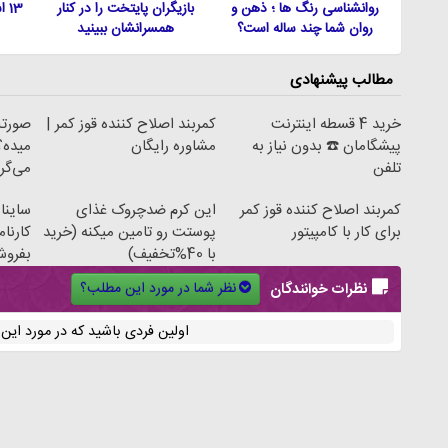
روانشناسی رنگ ها ؛ ذهن و
بازیگران پایتخت را در کنار
13
روان شما چند ساله است؟
همسرانشان ببینید
مطالب پیشنهادی
خرید 4 قسطه اینترنت
کمربند اصلاح کننده قوز کمر |
صورتت
پیشگامان ☎️ بدون نیاز به
مشاوره رایگان
میده؟
تلفن
می‌گر
کمربند اصلاح کننده قوز کمر
این کرم ضدچروک غذای
ساینا
برای کار با کامپیتور
پوستت رو تامین میکنه (خرید
کارنام
با 40%تخفیف)
بفروش
نظر شما در مورد این مطلب؟
نظرات خوانندگان
اولین فردی باشید که در مورد ای