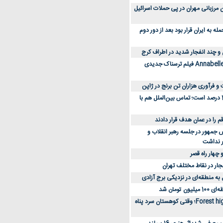
 کارکنان مرزبانی مهران در پی حملات اسرائیل
 به ایران قرار بود بعد از دور دوم
 و چند انفجار شدید در اطراف کرج
کارگردان Annabelle: Creation فیلم ترسناک جدیدی
 و فرآوری هزاران تن برنج در ژاپن
دسترسی به اینترنت 1 درصد است؛ تماس بین‌الملل هم با
جمهور در جلسه رهبر انقلاب و
ر نداشت
 چهار راه قصر
جار در نقاط مختلف تهران
 به منطقه‌ای در نزدیکی برج آزادی
تومان شد
نقد و بررسی فیلم Forest high؛ وقتی کوهستان سرد پناه