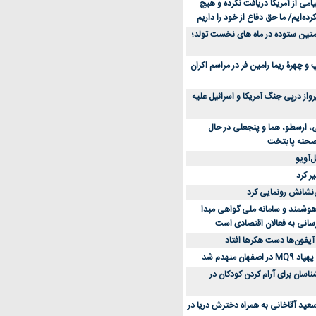
می از آمریکا دریافت نکرده و هیچ
رده‌ایم/ ما حق دفاع از خود را داریم
ن کفش ورزشی برای دویدن و استفاده
متین ستوده در ماه های نخست تولد؛
و چهرۀ ریما رامین فر در مراسم اکران
از 23 هزار پرواز درپی جنگ آمریکا و اسرائیل علیه
، ارسطو، هما و پنجعلی در حال
صحنه پایتخت
‌آویو
ر کرد
‌نشانش رونمایی کرد
 هوشمند و سامانه ملی گواهی مبدا
سانی به فعالان اقتصادی است
آیفون‌ها دست هکرها افتاد
اسان برای آرام کردن کودکان در
عید آقاخانی به همراه دخترش دریا در