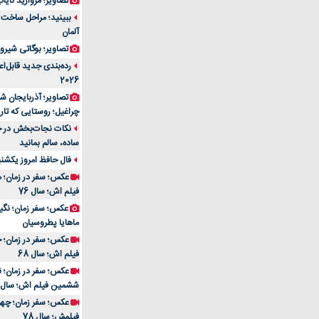
تصاویر؛ مروارید نایاب مع
آلمان
تصاویر؛ بوگاتی شیرون
رده‌بندی جدید قابل‌ا
2026
تصاویر؛ آذربایجان ش
چراغیل؛ روستایی که تا
نکات نجات‌بخش در حم
ساده، سالم بمانید
فال حافظ امروز یکشنبه 10 اسفند 4
عکس؛ سفر در زمان؛ م
فیلم اش؛ سال 76
ماهایا پطروسیان
عکس؛ سفر در زمان؛ خ
فیلم اش؛ سال 68
ششمین فیلم اش؛ سال 93
فیلمش؛ سال 78