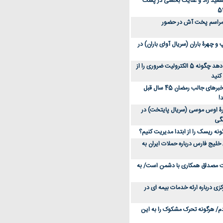
سعید راد و عنایت بخشی در پشت
 مراسم پخت آش در حضور
 چهرۀ باران (سریال آوای باران) در
متخصص توضیح می‌دهد چگونه 5 الکترولیت ضروری را از
کنید
عکس؛ سفر در زمان؛ خبرهای جالب رمضان 45 سال قبل
!
ۀ اوس موسی (سریال پایتخت) در
ونه ریسک را از ابتدا مدیریت کنیم؟
خلیج فارس درباره حملات ایران به
یت مصداق همکاری با دشمن است/ به
زی درباره ارئه خدمات بیمه ای در
دم/ هرگونه تحرک مشکوک را به این