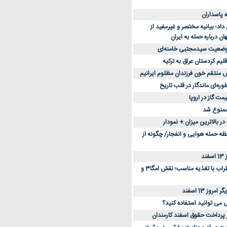
د؛ بیانیه مختصر و غیرمفید از
ان درباره حمله به ایران
 وضعیت سیدمجتبی خامنه‌ای
لیم کردستان عراق به ترکیه
س منتقم خون فرزندان مظلوم ایرانیم
طوره‌ای ماندگار در قلب تاریخ
ممنوع شد
 بالاترین میزان + نمودار
حظه حمله هوایی و انفجار/ چگونه از
د
کاهش استرس و اضطراب با تغذیه مناسب؛ نقش امگا3 و
وز 13 اسفند
ی می توانید استفاده کنید؟
ز پرداخت حقوق اسفند کارمندان