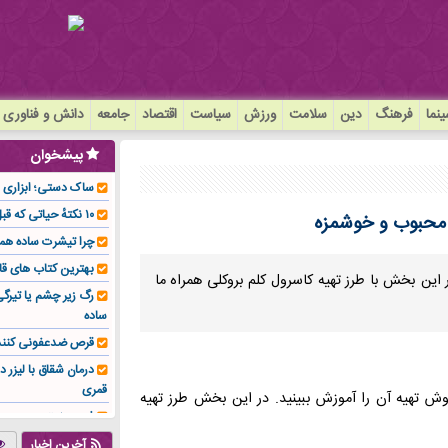
نما
فرهنگ
دین
سلامت
ورزش
سیاست
اقتصاد
جامعه
دانش و فناوری
پیشخوان
ساک دستی؛ ابزاری سا
۱۰ نکتهٔ حیاتی که قبل از کاشت ایمپلنت باید بدانید!
ی محبوب و خوشمزه
چرا تیشرت ساده هم
بهترین کتاب های قا
این بخش با طرز تهیه کاسرول کلم بروکلی همراه ما
رگ زیر چشم یا تیر
ساده
قرص ضدعفونی کنند
درمان شقاق با لیزر د
قمری
روش تهیه آن را آموزش ببینید. در این بخش طرز تهیه
فوم صنعتی چیست و ا
تولیدکننده تهیه کرد؟
آخرین اخبار