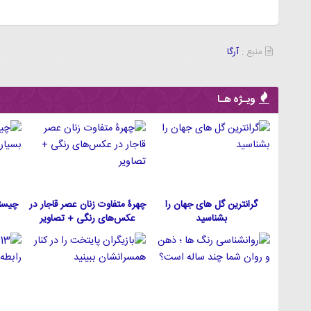
منبع :
آرگا
ویـژه هـا
گرانترین گل های جهان را
چهرۀ متفاوت زنان عصر قاجار در
چیست
بشناسید
عکس‌های رنگی + تصاویر