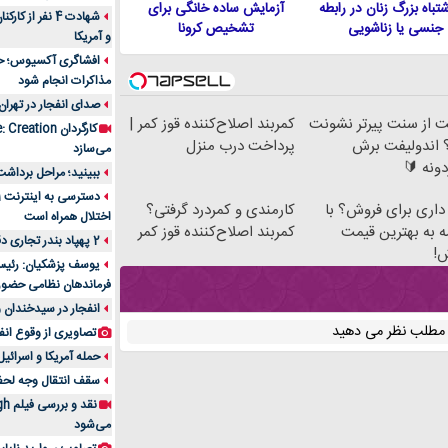
 اشتباه بزرگ زنان در رابطه
آزمایش ساده خانگی برای
شهادت 4 نفر از
جنسی یا زناشویی
تشخیص کرونا
و آمریکا
افشاگری آکسیوس؛ حمله
مذاکرات انجام شود
صدای انفجار در تهران
 از سنت پیرتر نشونت
کمربند اصلاح‌کننده قوز کمر |
 اندولیفت برش
پرداخت درب منزل
می‌سازد
دونه 🔰
ببینید؛ مراحل برداشت
 داری برای فروش؟ با
کارمندی و کمردرد گرفتی؟
اختلال همراه است
ه به بهترین قیمت
کمربند اصلاح‌کننده قوز کمر
2 پهپاد بندر تجاری دقم را در عمان هدف قرار دادند
!
یوسف پزشکیان: رئیس 
فرماندهان نظامی حضو
انفجار در سیدخندان و
ن مطلب نظر می دهید
تصاویری از وقوع انف
حمله آمریکا و اسرائیل
سقف انتقال وجه لحظه‌ای 100 میلیون 
می‌شود