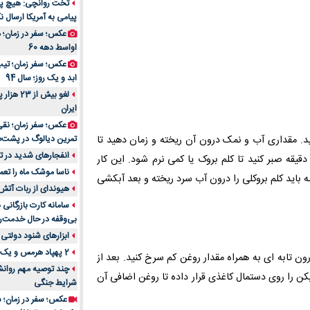
تخت روانچی: هیچ پیا
پیامی به آمریکا ارسال نک
راهنمای جامع بهتری
روزمره | بررسی ۱۲ مدل برتر
عکس؛ سفر در زمان؛ 
اواسط دهه 60
عکس؛ سفر زمان؛ تیپ 
ابد و یک روز؛ سال 94
لغو بیش 
ایران
عکس؛ سفر زمان؛ نقی
رید. مقداری آب و نمک درون آن ریخته و زمان دهید تا
تمرین دیالوگ در پشت‌
انفجارهای شدید در تل
ب بجوشد. در ادامه کلم بروکلی‌ ها را درون آب جوش ریخته و 5 دقیقه صبر کنید تا کلم بروک یا کمی نرم شود. این کار
ناسا موشک ماه را تعمی
ه باید کلم بروکلی را درون آب سرد ریخته و بعد آبکشی
هیوندای از ربات آتش
سامانه کارت بازرگانی
بی‌وقفه در حال خدمت‌ر
ابزارهای شنود دولتی 
2 پهپاد هرمس و یک پهپاد MQ9 در اصفهان منهدم شد
ون تابه ای به همراه مقدار روغن کم سرخ کنید. بعد از
چند توصیه مهم روانشن
 بیکن را روی دستمال کاغذی قرار داده تا روغن اضافی آن
شرایط جنگی
عکس؛ سفر در زمان؛ س