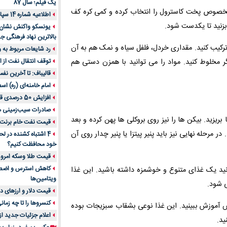
یک فیلم؛ سال 87
م شود. ظرف مخصوص پخت کاسترول را انتخاب کرده و کمی کره کف
اطلاعیه شماره 14 سپاه پاسداران
 بزنید تا یکدست شود.
یونسکو واکنش نشان دا
بالاترین نهاد فرهنگی جه
 ترکیب کنید. مقداری خردل، فلفل سیاه و نمک هم به آن
رد شایعات مربوط به
دیگر مخلوط کنید. مواد را می توانید با همزن دستی هم
توقف انتقال نفت از اق
قالیباف: تا آخرین نف
امام خامنه‌ای (ره) اس
افزایش 50 درصدی قیمت گاز در اروپا
صادرات سیب‌زمینی 
ریزید. بیکن‌ ها را نیز روی بروکلی‌ ها پهن کرده و بعد
قیمت نفت خام برنت در
ر مرحله نهایی نیز باید پنیر پیتزا یا پنیر چدار روی آن
4 اشتباه کشنده در ل
خود محافظت کنیم؟
قیمت طلا وسکه امروز 13 اسفن
نید یک غذای متنوع و خوشمزه داشته باشید. این غذا
ویتامین‌ها
‌ شود.
قیمت دلار و ارزهای دیگر امر
کنسروها را تا چه زمان
 آموزش ببینید. این غذا نوعی بشقاب سبزیجات بوده
اعلام جزئیات جدید ا
ید.