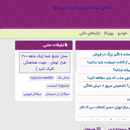
خودرو
رپورتاژ
بازارهای مالی
تبلیغات متنی
ده با تأثیر بزرگ در فروش
محل تبلیغ شما (یک ماهه 200
هزار تومان - جهت هماهنگی
کلیک کنید )
یشه جذابه؟
نون جذب که باید مطالعه کنید!
باحال مگ
cyprus-newlife
گی؟ تشخیص سریع + درمان خانگی
Cyprus کجاست
سیگنال ارز دیجیتال
سیگنال فیوچرز
ه
ر مرکز تهران؛ مسیر انتخاب من تا دکتر
ز کجا باید آن را مستقیم از
پربیننده ترین
خبرخوان