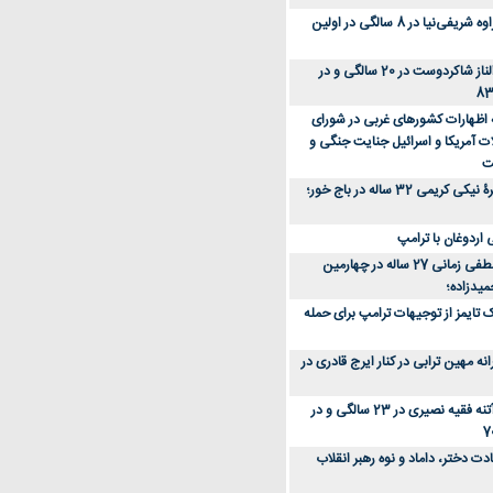
عکس؛ سفر زمان؛ مهراوه شریفی‌نیا در 8 سالگی در اولین
عکس؛ سفر در زمان؛ الناز شاکردوست در 20 سالگی و در
ه اظهارات کشورهای غربی در شورای
ت آمریکا و اسرائیل جنایت جنگی و
ت
عکس؛ سفر زمان؛ چهرۀ نیکی کریمی 32 ساله در باج خور؛
اردوغان با ترامپ
عکس؛ سفر زمان؛ مصطفی زمانی 27 ساله در چهارمین
میدزاده؛
 تایمز از توجیهات ترامپ برای حمله
ه مهین ترابی در کنار ایرج قادری در
عکس؛ سفر در زمان؛ آتنه فقیه نصیری در 23 سالگی و در
ت دختر، داماد و نوه رهبر انقلاب