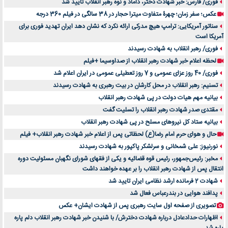
فوری/ فارس: خبر شهادت دختر، داماد و نوه رهبر انقلاب تأیید شد
عکس؛ سفر زمان؛ چهرۀ متفاوت میترا حجار در 38 سالگی در فیلم 360 درجه
سناتور آمریکایی: ترامپ هیچ مدرکی ارائه نکرد که نشان دهد ایران تهدید فوری برای
آمریکا است
فوری/ رهبر انقلاب به شهادت رسیدند
لحظه اعلام خبر شهادت رهبر انقلاب از صداوسیما +فیلم
فوری/ 40 روز عزای عمومی و 7 روز تعطیلی عمومی در ایران اعلام شد
تسنیم: رهبر انقلاب در محل کارشان در بیت رهبری به شهادت رسیدند
بیانیه مهم هیات دولت در پی شهادت رهبر انقلاب
مقتدی صدر شهادت رهبر انقلاب را تسلیت گفت
بیانیه ستاد کل نیروهای مسلح در پی شهادت رهبر انقلاب
حال و هوای حرم امام رضا(ع) لحظاتی پس از اعلام خبر شهادت رهبر انقلاب+ فیلم
نورنیوز: علی شمخانی و سرلشکر پاکپور به شهادت رسیدند
مخبر: رئیس‌جمهور، رئیس قوه ‌قضائیه و یکی از فقهای شورای نگهبان مسئولیت دوره
انتقال پس ‌از شهادت رهبر انقلاب را بر عهده خواهند داشت
شهادت 2 فرمانده ارشد نظامی ایران تایید شد
پدافند هوایی در بندرعباس فعال شد
تصویری از صفحه اول سایت رهبری پس از شهادت ایشان+ عکس
اظهارات حدادعادل درباره شهادت دخترش/ با شنیدن خبر شهادت رهبر انقلاب دلم پاره