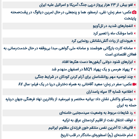
لغو بیش از 23 هزار پرواز درپی جنگ آمریکا و اسرائیل علیه ایران
عکس؛ سفر زمان؛ نقی، ارسطو، هما و پنجعلی در حال تمرین دیالوگ در پشت‌صحنه
پایتخت
انفجارهای شدید در تل‌آویو
ناسا موشک ماه را تعمیر کرد
هیوندای از ربات آتش‌نشانش رونمایی کرد
سامانه کارت بازرگانی هوشمند و سامانه ملی گواهی مبدا بی‌وقفه در حال خدمت‌رسانی به
فعالان اقتصادی است
ابزارهای شنود دولتی آیفون‌ها دست هکرها افتاد
2 پهپاد هرمس و یک پهپاد MQ9 در اصفهان منهدم شد
چند توصیه مهم روانشناسان برای آرام کردن کودکان در شرایط جنگی
عکس؛ سفر در زمان؛ سعید آقاخانی به همراه دخترش دریا در یک فیلم؛ سال 87
اطلاعیه شماره 14 سپاه پاسداران
یونسکو واکنش نشان داد؛ بیانیه مختصر و غیرمفید از بالاترین نهاد فرهنگی جهان درباره
حمله به ایران
رد شایعات مربوط به وضعیت سیدمجتبی خامنه‌ای
توقف انتقال نفت از اقلیم کردستان عراق به ترکیه
قالیباف: تا آخرین نفس منتقم خون فرزندان مظلوم ایرانیم
امام خامنه‌ای (ره) اسطوره‌ای ماندگار در قلب تاریخ