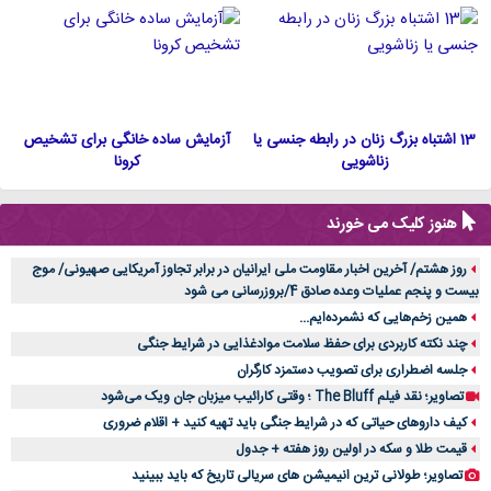
13 اشتباه بزرگ زنان در رابطه جنسی یا
آزمایش ساده خانگی برای تشخیص
زناشویی
کرونا
هنوز کلیک می خورند
روز هشتم/ آخرین اخبار مقاومت ملی ایرانیان در برابر تجاوز آمریکایی صهیونی/ موج
بیست و پنجم عملیات وعده صادق 4/بروزرسانی می شود
همین زخم‌هایی که نشمرده‌ایم...
چند نکته کاربردی برای حفظ سلامت موادغذایی در شرایط جنگی
جلسه اضطراری برای تصویب دستمزد کارگران
تصاویر؛ نقد فیلم The Bluff ؛ وقتی کارائیب میزبان جان ویک می‌شود
کیف داروهای حیاتی که در شرایط جنگی باید تهیه کنید + اقلام ضروری
قیمت طلا و سکه در اولین روز هفته + جدول
تصاویر؛ طولانی ترین انیمیشن های سریالی تاریخ که باید ببینید