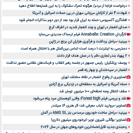
درخواست فراجا از مردم/ هرگونه تحرک مشکوک را به این شماره‌ها اطلاع دهید
شهادت 4 نفر از کارکنان مرزبانی مهران در پی حملات اسرائیل و آمریکا
افشاگری آکسیوس؛ حمله به ایران قرار بود بعد از دور دوم مذاکرات انجام شود
صدای انفجار در تهران و چند انفجار شدید در اطراف کرج
کارگردان Annabelle: Creation فیلم ترسناک جدیدی می‌سازد
ببینید؛ مراحل برداشت و فرآوری هزاران تن برنج در ژاپن
دسترسی به اینترنت 1 درصد است؛ تماس بین‌الملل هم با اختلال همراه است
2 پهپاد بندر تجاری دقم را در عمان هدف قرار دادند
یوسف پزشکیان: رئیس جمهور در جلسه رهبر انقلاب و فرماندهان نظامی حضور نداشت
انفجار در سیدخندان و چهار راه قصر
تصاویری از وقوع انفجار در نقاط مختلف تهران
حمله آمریکا و اسرائیل به منطقه‌ای در نزدیکی برج آزادی
سقف انتقال وجه لحظه‌ای 100 میلیون تومان شد
نقد و بررسی فیلم Forest high؛ وقتی کوهستان سرد پناه می‌شود
تصاویر؛ مروارید نایاب معرفی شد؛ اثر هنری 16 سیلندر
ببینید؛ مراحل ساخت خودروی مرسدس بنز AMG SL در آلمان
تصاویر؛ بوگاتی شیرون نویر؛ ابرخودروی میلیون دلاری!
رده‌بندی جدید قابل‌اعتمادترین خودروهای جهان در سال 2026