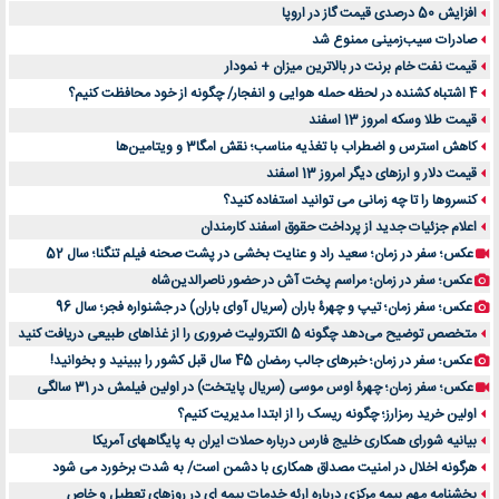
افزایش 50 درصدی قیمت گاز در اروپا
صادرات سیب‌زمینی ممنوع شد
قیمت نفت خام برنت در بالاترین میزان + نمودار
4 اشتباه کشنده در لحظه حمله هوایی و انفجار/ چگونه از خود محافظت کنیم؟
قیمت طلا وسکه امروز 13 اسفند
کاهش استرس و اضطراب با تغذیه مناسب؛ نقش امگا3 و ویتامین‌ها
قیمت دلار و ارزهای دیگر امروز 13 اسفند
کنسروها را تا چه زمانی می توانید استفاده کنید؟
اعلام جزئیات جدید از پرداخت حقوق اسفند کارمندان
عکس؛ سفر در زمان؛ سعید راد و عنایت بخشی در پشت صحنه فیلم تنگنا؛ سال 52
عکس؛ سفر در زمان؛ مراسم پخت آش در حضور ناصرالدین‌شاه
عکس؛ سفر زمان؛ تیپ و چهرۀ باران (سریال آوای باران) در جشنواره فجر؛ سال 96
متخصص توضیح می‌دهد چگونه 5 الکترولیت ضروری را از غذاهای طبیعی دریافت کنید
عکس؛ سفر در زمان؛ خبرهای جالب رمضان 45 سال قبل کشور را ببینید و بخوانید!
عکس؛ سفر زمان؛ چهرۀ اوس موسی (سریال پایتخت) در اولین فیلمش در 31 سالگی
اولین خرید رمزارز؛ چگونه ریسک را از ابتدا مدیریت کنیم؟
بیانیه شورای همکاری خلیج فارس درباره حملات ایران به پایگاههای آمریکا
هرگونه اخلال در امنیت مصداق همکاری با دشمن است/ به شدت برخورد می شود
بخشنامه مهم بیمه مرکزی درباره ارئه خدمات بیمه ای در روزهای تعطیل و خاص