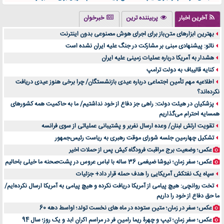
تولید لیوان کاغذی یک کسب‌ و کار پر سود و رو‌ به‌ رشد در بازار ایران
آخرین اخبار
پربیننده ترین
خبرخوان
درد زانو بعد از تمرین با تردمیل؟ شاید مشکل از این انتخاب باشد
بهترین ابزارهای متن‌باز برای اجرای هوش مصنوعی بدون اینترنت
آینده موسیقی هم‌اکنون در اینجاست
ناتو: پیشنهادی مبنی بر مشارکت در جنگ علیه ایران نشده است
بهترین راه تبلیغات کلینیک زیبایی و افزایش مشتری کدام است؟
هشدار به آمریکا درباره عملیات زمینی علیه ایران
مقایسه قالب آسترا با وودمارت و فلت‌سام (فارسی)
کنایه قالیباف به دولت ترامپ
خرید سمعک کارکرده یا دست دوم | نکات مهم قبل از تصمیم‌گیری
اطلاعیه مهم تأمین اجتماعی درباره عیدی بازنشستگان/ چرا برخی هنوز عیدی دریافت
نکرده‌اند؟
خرید و فروش قطعات سرور دست دوم در ماهان شبکه ایرانیان
پزشکیان در هیئت دولت: راهی جز دفاع از خود نداشتیم/ ما به حاکمیت همه کشورهای
اهمیت انتخاب بهترین وکیل در سعادت آباد برای پرونده‌های حساس و کلان
همسایه احترام می‌گذاریم
۷ تاثیرات کامپیوتر در حوزه علوم زندگی و کاربردی
تقویت ارتش لبنان/ وعده ارسال نفربر و پشتیبانی عملیاتی از سوی فرانسه
لیفتراک صفر؛ راهنمای جامع خرید، قیمت و فروش در ایران
تشکیل چهارمین جلسه شورای موقت رهبری به ریاست رئیس‌جمهور
راهنمای جامع بهترین کفش ورزشی برای دویدن و استفاده روزمره | بررسی ۱۲ مدل برتر
عکس؛ وضعیت برج مراقبت فرودگاه کیش پس از حملات اخیر
عکس؛ سفر زمان؛ نیوشا ضیغمی 36 ساله با لباس عروس در پشت‌صحنه ما خیلی باحالیم
سپاه یک نفتکش آمریکایی را هدف حمله قرار داد+ جزئیات
تخت روانچی: هیچ پیامی از آمریکا دریافت نکرده و هیچ پیامی به آمریکا ارسال نکرده‌ایم/
ما حق دفاع از خود را داریم
عکس؛ سفر در زمان؛ متین ستوده در ماه های نخست تولد؛ اواسط دهه 60
عکس؛ سفر زمان؛ تیپ و چهرۀ ریما رامین فر در مراسم اکران ابد و یک روز؛ سال 94