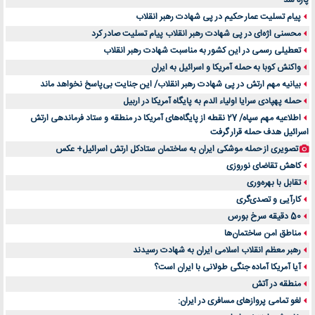
پاره شد
پیام تسلیت عمار حکیم در پی شهادت رهبر انقلاب
محسنی اژه‌ای در پی شهادت رهبر انقلاب پیام تسلیت صادر کرد
تعطیلی رسمی در این کشور به مناسبت شهادت رهبر انقلاب
واکنش کوبا به حمله آمریکا و اسرائیل به ایران
بیانیه مهم ارتش در پی شهادت رهبر انقلاب/ این جنایت بی‌پاسخ نخواهد ماند
حمله پهپادی سرایا اولیاء الدم به پایگاه آمریکا در اربیل
اطلاعیه مهم سپاه/ 27 نقطه از پایگاه‌های آمریکا در منطقه و ستاد فرماندهی ارتش
اسرائیل هدف حمله قرار گرفت
تصویری از حمله موشکی ایران به ساختمان ستادکل ارتش اسرائیل+ عکس
کاهش تقاضای نوروزی
تقابل با بهره‌وری
کارآیی و تصدی‌گری
50 دقیقه سرخ بورس
مناطق امن ساختمان‌ها
رهبر معظم انقلاب اسلامی ایران به شهادت رسیدند
آیا آمریکا آماده جنگی طولانی با ایران است؟
منطقه در آتش
لغو تمامی پروازهای مسافری در ایران: