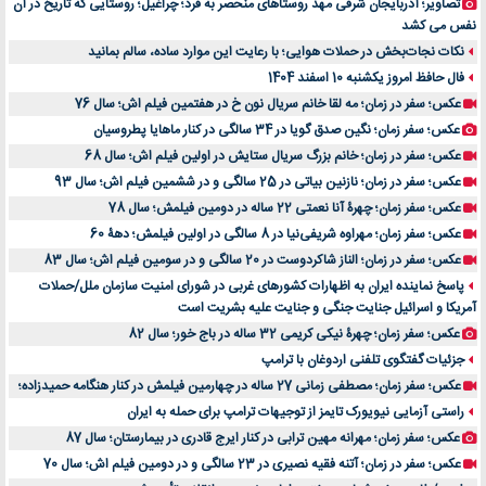
تصاویر؛ آذربایجان شرقی مهد روستاهای منحصر به فرد؛ چراغیل؛ روستایی که تاریخ در آن
نفس می کشد
نکات نجات‌بخش در حملات هوایی؛ با رعایت این موارد ساده، سالم بمانید
فال حافظ امروز یکشنبه 10 اسفند 1404
عکس؛ سفر در زمان؛ مه لقا خانم سریال نون خ در هفتمین فیلم اش؛ سال 76
عکس؛ سفر زمان؛ نگین صدق گویا در 34 سالگی در کنار ماهایا پطروسیان
عکس؛ سفر در زمان؛ خانم بزرگ سریال ستایش در اولین فیلم اش؛ سال 68
عکس؛ سفر در زمان؛ نازنین بیاتی در 25 سالگی و در ششمین فیلم اش؛ سال 93
عکس؛ سفر زمان؛ چهرۀ آنا نعمتی 22 ساله در دومین فیلمش؛ سال 78
عکس؛ سفر زمان؛ مهراوه شریفی‌نیا در 8 سالگی در اولین فیلمش؛ دهۀ 60
عکس؛ سفر در زمان؛ الناز شاکردوست در 20 سالگی و در سومین فیلم اش؛ سال 83
پاسخ نماینده ایران به اظهارات کشورهای غربی در شورای امنیت سازمان ملل/حملات
آمریکا و اسرائیل جنایت جنگی و جنایت علیه بشریت است
عکس؛ سفر زمان؛ چهرۀ نیکی کریمی 32 ساله در باج خور؛ سال 82
جزئیات گفتگوی تلفنی اردوغان با ترامپ
عکس؛ سفر زمان؛ مصطفی زمانی 27 ساله در چهارمین فیلمش در کنار هنگامه حمیدزاده؛
راستی آزمایی نیویورک تایمز از توجیهات ترامپ برای حمله به ایران
عکس؛ سفر زمان؛ مهرانه مهین ترابی در کنار ایرج قادری در بیمارستان؛ سال 87
عکس؛ سفر در زمان؛ آتنه فقیه نصیری در 23 سالگی و در دومین فیلم اش؛ سال 70