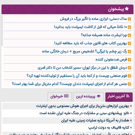
پیشخوان
ساک دستی؛ ابزاری ساده با تأثیر بزرگ در فروش
۱۰ نکتهٔ حیاتی که قبل از کاشت ایمپلنت باید بدانید!
چرا تیشرت ساده همیشه جذابه؟
بهترین کتاب های قانون جذب که باید مطالعه کنید!
رگ زیر چشم یا تیرگی؟ تشخیص سریع + درمان خانگی ساده
قرص ضدعفونی کننده
درمان شقاق با لیزر در مرکز تهران؛ مسیر انتخاب من تا دکتر قمری
فوم صنعتی چیست و از کجا باید آن را مستقیم از تولیدکننده تهیه کرد؟
جنس هر کدام از اجزای ایمپلنت دندان چیست؟ کدام متریال برای شما بهتر است؟
تولید لیوان کاغذی یک کسب‌ و کار پر سود و رو‌ به‌ رشد در بازار ایران
آخرین اخبار
پربیننده ترین
خبرخوان
درد زانو بعد از تمرین با تردمیل؟ شاید مشکل از این انتخاب باشد
بهترین ابزارهای متن‌باز برای اجرای هوش مصنوعی بدون اینترنت
آینده موسیقی هم‌اکنون در اینجاست
ناتو: پیشنهادی مبنی بر مشارکت در جنگ علیه ایران نشده است
بهترین راه تبلیغات کلینیک زیبایی و افزایش مشتری کدام است؟
هشدار به آمریکا درباره عملیات زمینی علیه ایران
مقایسه قالب آسترا با وودمارت و فلت‌سام (فارسی)
کنایه قالیباف به دولت ترامپ
خرید سمعک کارکرده یا دست دوم | نکات مهم قبل از تصمیم‌گیری