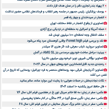
دسترسی به اینترنت 1 درصد است؛ تماس بین‌الملل هم با اختلال همراه است
2 پهپاد بندر تجاری دقم را در عمان هدف قرار دادند
یوسف پزشکیان: رئیس جمهور در جلسه رهبر انقلاب و فرماندهان نظامی حضور نداشت
انفجار در سیدخندان و چهار راه قصر
تصاویری از وقوع انفجار در نقاط مختلف تهران
حمله آمریکا و اسرائیل به منطقه‌ای در نزدیکی برج آزادی
سقف انتقال وجه لحظه‌ای 100 میلیون تومان شد
نقد و بررسی فیلم Forest high؛ وقتی کوهستان سرد پناه می‌شود
تصاویر؛ مروارید نایاب معرفی شد؛ اثر هنری 16 سیلندر
ببینید؛ مراحل ساخت خودروی مرسدس بنز AMG SL در آلمان
تصاویر؛ بوگاتی شیرون نویر؛ ابرخودروی میلیون دلاری!
رده‌بندی جدید قابل‌اعتمادترین خودروهای جهان در سال 2026
تصاویر؛ آذربایجان شرقی مهد روستاهای منحصر به فرد؛ چراغیل؛ روستایی که تاریخ در آن
نفس می کشد
نکات نجات‌بخش در حملات هوایی؛ با رعایت این موارد ساده، سالم بمانید
فال حافظ امروز یکشنبه 10 اسفند 1404
عکس؛ سفر در زمان؛ مه لقا خانم سریال نون خ در هفتمین فیلم اش؛ سال 76
عکس؛ سفر زمان؛ نگین صدق گویا در 34 سالگی در کنار ماهایا پطروسیان
عکس؛ سفر در زمان؛ خانم بزرگ سریال ستایش در اولین فیلم اش؛ سال 68