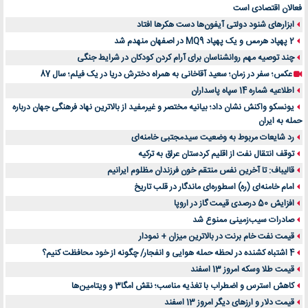
فعالان اقتصادی است
ابزارهای شنود دولتی آیفون‌ها دست هکرها افتاد
2 پهپاد هرمس و یک پهپاد MQ9 در اصفهان منهدم شد
چند توصیه مهم روانشناسان برای آرام کردن کودکان در شرایط جنگی
عکس؛ سفر در زمان؛ سعید آقاخانی به همراه دخترش دریا در یک فیلم؛ سال 87
اطلاعیه شماره 14 سپاه پاسداران
یونسکو واکنش نشان داد؛ بیانیه مختصر و غیرمفید از بالاترین نهاد فرهنگی جهان درباره
حمله به ایران
رد شایعات مربوط به وضعیت سیدمجتبی خامنه‌ای
توقف انتقال نفت از اقلیم کردستان عراق به ترکیه
قالیباف: تا آخرین نفس منتقم خون فرزندان مظلوم ایرانیم
امام خامنه‌ای (ره) اسطوره‌ای ماندگار در قلب تاریخ
افزایش 50 درصدی قیمت گاز در اروپا
صادرات سیب‌زمینی ممنوع شد
قیمت نفت خام برنت در بالاترین میزان + نمودار
4 اشتباه کشنده در لحظه حمله هوایی و انفجار/ چگونه از خود محافظت کنیم؟
قیمت طلا وسکه امروز 13 اسفند
کاهش استرس و اضطراب با تغذیه مناسب؛ نقش امگا3 و ویتامین‌ها
قیمت دلار و ارزهای دیگر امروز 13 اسفند