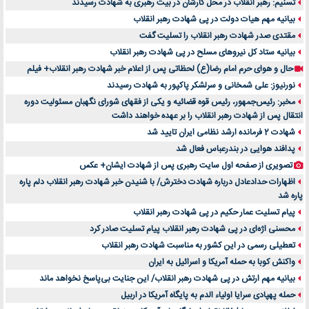
تسنیم: رهبر انقلاب در محل کارشان در بیت رهبری به شهادت رسیدند
بیانیه مهم هیات دولت در پی شهادت رهبر انقلاب
مقتدی صدر شهادت رهبر انقلاب را تسلیت گفت
بیانیه ستاد کل نیروهای مسلح در پی شهادت رهبر انقلاب
حال و هوای حرم امام رضا(ع) لحظاتی پس از اعلام خبر شهادت رهبر انقلاب+ فیلم
نورنیوز: علی شمخانی و سرلشکر پاکپور به شهادت رسیدند
مخبر: رئیس‌جمهور، رئیس قوه ‌قضائیه و یکی از فقهای شورای نگهبان مسئولیت دوره
انتقال پس ‌از شهادت رهبر انقلاب را بر عهده خواهند داشت
شهادت 2 فرمانده ارشد نظامی ایران تایید شد
پدافند هوایی در بندرعباس فعال شد
تصویری از صفحه اول سایت رهبری پس از شهادت ایشان+ عکس
اظهارات حدادعادل درباره شهادت دخترش/ با شنیدن خبر شهادت رهبر انقلاب دلم پاره
پاره شد
پیام تسلیت عمار حکیم در پی شهادت رهبر انقلاب
محسنی اژه‌ای در پی شهادت رهبر انقلاب پیام تسلیت صادر کرد
تعطیلی رسمی در این کشور به مناسبت شهادت رهبر انقلاب
واکنش کوبا به حمله آمریکا و اسرائیل به ایران
بیانیه مهم ارتش در پی شهادت رهبر انقلاب/ این جنایت بی‌پاسخ نخواهد ماند
حمله پهپادی سرایا اولیاء الدم به پایگاه آمریکا در اربیل