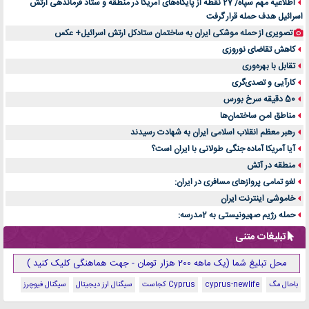
اطلاعیه مهم سپاه/ 27 نقطه از پایگاه‌های آمریکا در منطقه و ستاد فرماندهی ارتش
اسرائیل هدف حمله قرار گرفت
تصویری از حمله موشکی ایران به ساختمان ستادکل ارتش اسرائیل+ عکس
کاهش تقاضای نوروزی
تقابل با بهره‌وری
کارآیی و تصدی‌گری
50 دقیقه سرخ بورس
مناطق امن ساختمان‌ها
رهبر معظم انقلاب اسلامی ایران به شهادت رسیدند
آیا آمریکا آماده جنگی طولانی با ایران است؟
منطقه در آتش
لغو تمامی پروازهای مسافری در ایران:
خاموشی اینترنت ایران
حمله رژیم صهیونیستی به 2مدرسه:
تبلیغات متنی
محل تبلیغ شما (یک ماهه 200 هزار تومان - جهت هماهنگی کلیک کنید )
باحال مگ
cyprus-newlife
Cyprus کجاست
سیگنال ارز دیجیتال
سیگنال فیوچرز