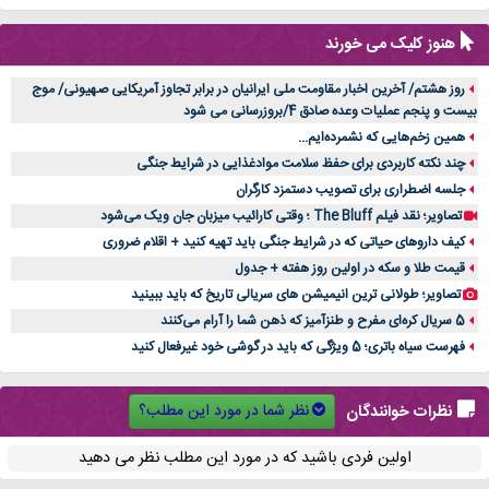
هنوز کلیک می خورند
روز هشتم/ آخرین اخبار مقاومت ملی ایرانیان در برابر تجاوز آمریکایی صهیونی/ موج
بیست و پنجم عملیات وعده صادق 4/بروزرسانی می شود
همین زخم‌هایی که نشمرده‌ایم...
چند نکته کاربردی برای حفظ سلامت موادغذایی در شرایط جنگی
جلسه اضطراری برای تصویب دستمزد کارگران
تصاویر؛ نقد فیلم The Bluff ؛ وقتی کارائیب میزبان جان ویک می‌شود
کیف داروهای حیاتی که در شرایط جنگی باید تهیه کنید + اقلام ضروری
قیمت طلا و سکه در اولین روز هفته + جدول
تصاویر؛ طولانی ترین انیمیشن های سریالی تاریخ که باید ببینید
5 سریال کره‌ای مفرح و طنزآمیز که ذهن شما را آرام می‌کنند
فهرست سیاه باتری؛ 5 ویژگی که باید در گوشی خود غیرفعال کنید
نظر شما در مورد این مطلب؟
نظرات خوانندگان
اولین فردی باشید که در مورد این مطلب نظر می دهید