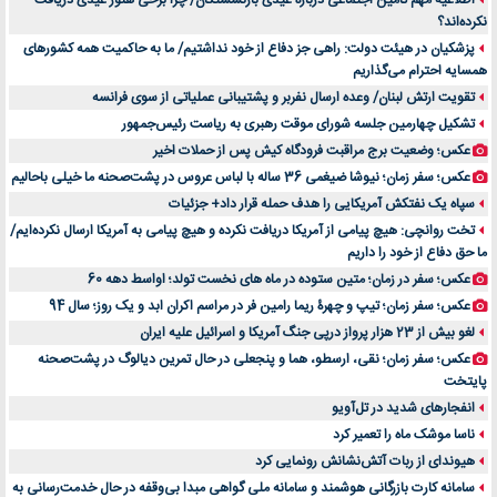
اطلاعیه مهم تأمین اجتماعی درباره عیدی بازنشستگان/ چرا برخی هنوز عیدی دریافت
نکرده‌اند؟
خرید و فروش قطعات سرور دست دوم در ماهان شبکه ایرانیان
پزشکیان در هیئت دولت: راهی جز دفاع از خود نداشتیم/ ما به حاکمیت همه کشورهای
اهمیت انتخاب بهترین وکیل در سعادت آباد برای پرونده‌های حساس و کلان
همسایه احترام می‌گذاریم
۷ تاثیرات کامپیوتر در حوزه علوم زندگی و کاربردی
تقویت ارتش لبنان/ وعده ارسال نفربر و پشتیبانی عملیاتی از سوی فرانسه
لیفتراک صفر؛ راهنمای جامع خرید، قیمت و فروش در ایران
تشکیل چهارمین جلسه شورای موقت رهبری به ریاست رئیس‌جمهور
راهنمای جامع بهترین کفش ورزشی برای دویدن و استفاده روزمره | بررسی ۱۲ مدل برتر
عکس؛ وضعیت برج مراقبت فرودگاه کیش پس از حملات اخیر
عکس؛ سفر زمان؛ نیوشا ضیغمی 36 ساله با لباس عروس در پشت‌صحنه ما خیلی باحالیم
سپاه یک نفتکش آمریکایی را هدف حمله قرار داد+ جزئیات
تخت روانچی: هیچ پیامی از آمریکا دریافت نکرده و هیچ پیامی به آمریکا ارسال نکرده‌ایم/
ما حق دفاع از خود را داریم
عکس؛ سفر در زمان؛ متین ستوده در ماه های نخست تولد؛ اواسط دهه 60
عکس؛ سفر زمان؛ تیپ و چهرۀ ریما رامین فر در مراسم اکران ابد و یک روز؛ سال 94
لغو بیش از 23 هزار پرواز درپی جنگ آمریکا و اسرائیل علیه ایران
عکس؛ سفر زمان؛ نقی، ارسطو، هما و پنجعلی در حال تمرین دیالوگ در پشت‌صحنه
پایتخت
انفجارهای شدید در تل‌آویو
ناسا موشک ماه را تعمیر کرد
هیوندای از ربات آتش‌نشانش رونمایی کرد
سامانه کارت بازرگانی هوشمند و سامانه ملی گواهی مبدا بی‌وقفه در حال خدمت‌رسانی به