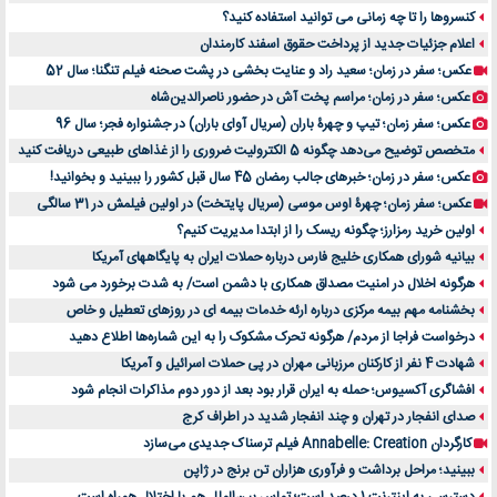
کنسروها را تا چه زمانی می توانید استفاده کنید؟
اعلام جزئیات جدید از پرداخت حقوق اسفند کارمندان
عکس؛ سفر در زمان؛ سعید راد و عنایت بخشی در پشت صحنه فیلم تنگنا؛ سال 52
عکس؛ سفر در زمان؛ مراسم پخت آش در حضور ناصرالدین‌شاه
عکس؛ سفر زمان؛ تیپ و چهرۀ باران (سریال آوای باران) در جشنواره فجر؛ سال 96
متخصص توضیح می‌دهد چگونه 5 الکترولیت ضروری را از غذاهای طبیعی دریافت کنید
عکس؛ سفر در زمان؛ خبرهای جالب رمضان 45 سال قبل کشور را ببینید و بخوانید!
عکس؛ سفر زمان؛ چهرۀ اوس موسی (سریال پایتخت) در اولین فیلمش در 31 سالگی
اولین خرید رمزارز؛ چگونه ریسک را از ابتدا مدیریت کنیم؟
بیانیه شورای همکاری خلیج فارس درباره حملات ایران به پایگاههای آمریکا
هرگونه اخلال در امنیت مصداق همکاری با دشمن است/ به شدت برخورد می شود
بخشنامه مهم بیمه مرکزی درباره ارئه خدمات بیمه ای در روزهای تعطیل و خاص
درخواست فراجا از مردم/ هرگونه تحرک مشکوک را به این شماره‌ها اطلاع دهید
شهادت 4 نفر از کارکنان مرزبانی مهران در پی حملات اسرائیل و آمریکا
افشاگری آکسیوس؛ حمله به ایران قرار بود بعد از دور دوم مذاکرات انجام شود
صدای انفجار در تهران و چند انفجار شدید در اطراف کرج
کارگردان Annabelle: Creation فیلم ترسناک جدیدی می‌سازد
ببینید؛ مراحل برداشت و فرآوری هزاران تن برنج در ژاپن