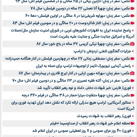
عکس؛ سفر در زمان؛ نازنین بیاتی در 25 سالگی و در ششمین فیلم اش؛ سال 93
عکس؛ سفر زمان؛ چهرۀ آنا نعمتی 22 ساله در دومین فیلمش؛ سال 78
عکس؛ سفر زمان؛ مهراوه شریفی‌نیا در 8 سالگی در اولین فیلمش؛ دهۀ 60
عکس؛ سفر در زمان؛ الناز شاکردوست در 20 سالگی و در سومین فیلم اش؛ سال 83
پاسخ نماینده ایران به اظهارات کشورهای غربی در شورای امنیت سازمان ملل/حملات
آمریکا و اسرائیل جنایت جنگی و جنایت علیه بشریت است
عکس؛ سفر زمان؛ چهرۀ نیکی کریمی 32 ساله در باج خور؛ سال 82
جزئیات گفتگوی تلفنی اردوغان با ترامپ
عکس؛ سفر زمان؛ مصطفی زمانی 27 ساله در چهارمین فیلمش در کنار هنگامه حمیدزاده؛
راستی آزمایی نیویورک تایمز از توجیهات ترامپ برای حمله به ایران
عکس؛ سفر زمان؛ مهرانه مهین ترابی در کنار ایرج قادری در بیمارستان؛ سال 87
عکس؛ سفر در زمان؛ آتنه فقیه نصیری در 23 سالگی و در دومین فیلم اش؛ سال 70
فوری/ فارس: خبر شهادت دختر، داماد و نوه رهبر انقلاب تأیید شد
عکس؛ سفر زمان؛ چهرۀ متفاوت میترا حجار در 38 سالگی در فیلم 360 درجه
سناتور آمریکایی: ترامپ هیچ مدرکی ارائه نکرد که نشان دهد ایران تهدید فوری برای
آمریکا است
فوری/ رهبر انقلاب به شهادت رسیدند
لحظه اعلام خبر شهادت رهبر انقلاب از صداوسیما +فیلم
فوری/ 40 روز عزای عمومی و 7 روز تعطیلی عمومی در ایران اعلام شد