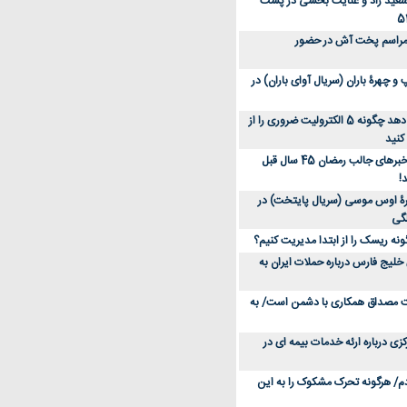
سعید راد و عنایت بخشی در پشت
 مراسم پخت آش در حضور
 چهرۀ باران (سریال آوای باران) در
متخصص توضیح می‌دهد چگونه 5 الکترولیت ضروری را از
کنید
عکس؛ سفر در زمان؛ خبرهای جالب رمضان 45 سال قبل
!
ۀ اوس موسی (سریال پایتخت) در
ونه ریسک را از ابتدا مدیریت کنیم؟
خلیج فارس درباره حملات ایران به
یت مصداق همکاری با دشمن است/ به
زی درباره ارئه خدمات بیمه ای در
دم/ هرگونه تحرک مشکوک را به این