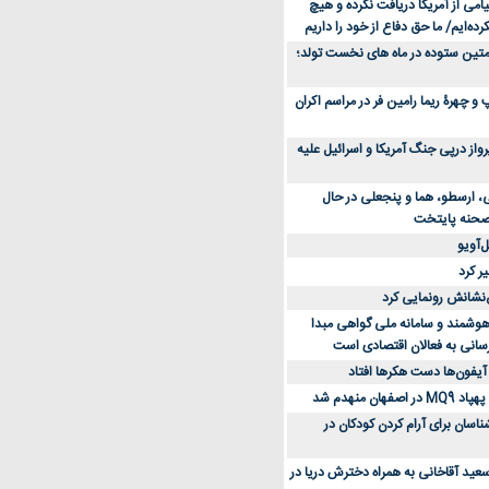
می از آمریکا دریافت نکرده و هیچ
رده‌ایم/ ما حق دفاع از خود را داریم
ن کفش ورزشی برای دویدن و استفاده
متین ستوده در ماه های نخست تولد؛
و چهرۀ ریما رامین فر در مراسم اکران
از 23 هزار پرواز درپی جنگ آمریکا و اسرائیل علیه
، ارسطو، هما و پنجعلی در حال
صحنه پایتخت
‌آویو
ر کرد
‌نشانش رونمایی کرد
 هوشمند و سامانه ملی گواهی مبدا
سانی به فعالان اقتصادی است
آیفون‌ها دست هکرها افتاد
اسان برای آرام کردن کودکان در
عید آقاخانی به همراه دخترش دریا در