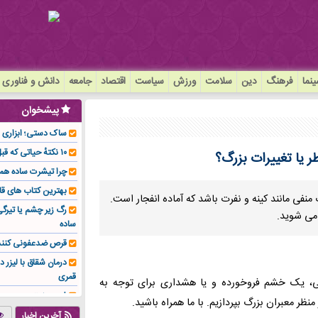
نما
فرهنگ
دین
سلامت
ورزش
سیاست
اقتصاد
جامعه
دانش و فناوری
پیشخوان
ساک دستی؛ ابزاری سا
۱۰ نکتهٔ حیاتی که قبل از کاشت ایمپلنت باید بدانید!
 یا تغییرات بزرگ؟
چرا تیشرت ساده هم
بهترین کتاب های قا
ی مانند کینه و نفرت باشد که آماده انفجار است.
رگ زیر چشم یا تیر
 می شوید.
ساده
قرص ضدعفونی کنند
درمان شقاق با لیزر د
قمری
ی، یک خشم فروخورده و یا هشداری برای توجه به
فوم صنعتی چیست و ا
ر معبران بزرگ بپردازیم. با ما همراه باشید.
تولیدکننده تهیه کرد؟
آخرین اخبار