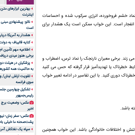
جنس هر کدام از اج
بهترین ابزارهای متن
متریال برای شما بهتر 
اینترنت
د نماد خشم فروخورده، انرژی سرکوب شده و احساسات
تولید لیوان کاغذی یک
ناتو: پیشنهادی مبنی 
ده انفجار است. این خواب ممکن است یک هشدار برای
بازار ایران
است
درد زانو بعد از تمری
هشدار به آمریکا دربار
انتخاب باشد
کنایه قالیباف به دول
آینده موسیقی هم‌اک
اطلاعیه مهم تأمین اج
بهترین راه تبلیغات 
برخی هنوز عیدی دریافت 
 می زند. برخی معبران نارنجک را نماد ترس، اضطراب و
است؟
پزشکیان در هیئت دول
ط خطرناک یا تهدیدآمیز قرار گرفته که حس می کنید
به حاکمیت همه کشورهای
مقایسه قالب آسترا 
رناک دوری کنید. با این تفاسیر در ادامه تعبیر خواب
تقویت ارتش لبنان/ وع
خرید سمعک کارکرده 
سوی فرانسه
تصمیم‌گیری
تشکیل چهارمین جلسه
خرید و فروش قطعات
رئیس‌جمهور
ایرانیان
عکس؛ وضعیت برج مر
اهمیت انتخاب بهتری
ته باشد.
اخیر
پرونده‌های حساس و کل
۷ تاثیرات کامپیوتر در حوزه علوم زندگی و کاربردی
پشت‌صحنه ما خیلی باح
لیفتراک صفر؛ راهنم
 تنش و اختلافات خانوادگی باشد. این خواب همچنین
سپاه یک نفتکش آمریک
ایران