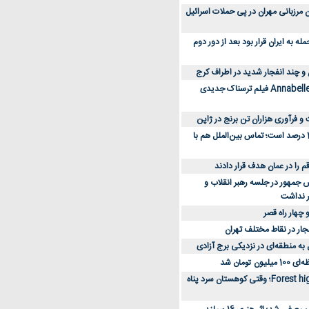
 کارکنان مرزبانی مهران در پی حملات اسرائیل
 به ایران قرار بود بعد از دور دوم
 و چند انفجار شدید در اطراف کرج
کارگردان Annabelle: Creation فیلم ترسناک جدیدی
 و فرآوری هزاران تن برنج در ژاپن
دسترسی به اینترنت 1 درصد است؛ تماس بین‌الملل هم با
جمهور در جلسه رهبر انقلاب و
ر نداشت
 چهار راه قصر
جار در نقاط مختلف تهران
 به منطقه‌ای در نزدیکی برج آزادی
تومان شد
نقد و بررسی فیلم Forest high؛ وقتی کوهستان سرد پناه