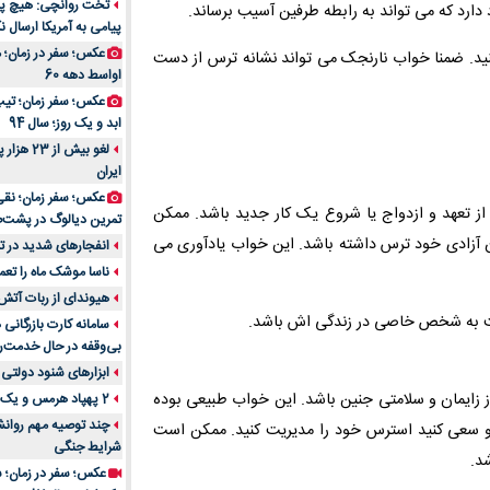
تخت روانچی: هیچ پیا
رد که می تواند به رابطه طرفین آسیب برساند.
پیامی به آمریکا ارسال نک
راهنمای جامع بهتری
روزمره | بررسی ۱۲ مدل برتر
عکس؛ سفر در زمان؛ 
نید. ضمنا خواب نارنجک می تواند نشانه ترس از دست
اواسط دهه 60
عکس؛ سفر زمان؛ تیپ 
ابد و یک روز؛ سال 94
لغو بیش 
ایران
عکس؛ سفر زمان؛ نقی
ز تعهد و ازدواج یا شروع یک کار جدید باشد. ممکن
تمرین دیالوگ در پشت‌
 آزادی خود ترس داشته باشد. این خواب یادآوری می
انفجارهای شدید در تل
ناسا موشک ماه را تعمی
هیوندای از ربات آتش
ت به شخص خاصی در زندگی اش باشد.
سامانه کارت بازرگانی
بی‌وقفه در حال خدمت‌ر
ابزارهای شنود دولتی 
ز زایمان و سلامتی جنین باشد. این خواب طبیعی بوده
2 پهپاد هرمس و یک پهپاد MQ9 در اصفهان منهدم شد
چند توصیه مهم روانشن
رو سعی کنید استرس خود را مدیریت کنید. ممکن است
شرایط جنگی
د.
عکس؛ سفر در زمان؛ س