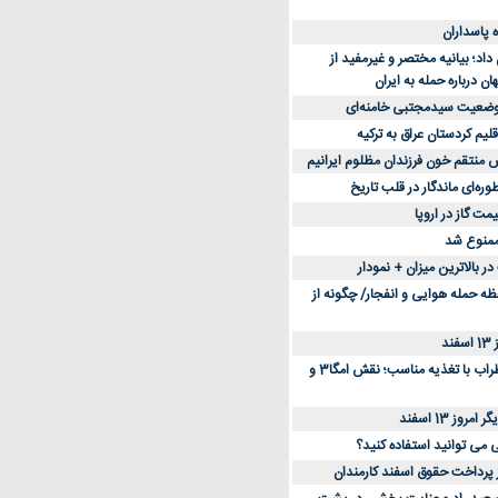
د؛ بیانیه مختصر و غیرمفید از
ان درباره حمله به ایران
 وضعیت سیدمجتبی خامنه‌ای
لیم کردستان عراق به ترکیه
س منتقم خون فرزندان مظلوم ایرانیم
طوره‌ای ماندگار در قلب تاریخ
ممنوع شد
 بالاترین میزان + نمودار
حظه حمله هوایی و انفجار/ چگونه از
د
کاهش استرس و اضطراب با تغذیه مناسب؛ نقش امگا3 و
وز 13 اسفند
ی می توانید استفاده کنید؟
ز پرداخت حقوق اسفند کارمندان