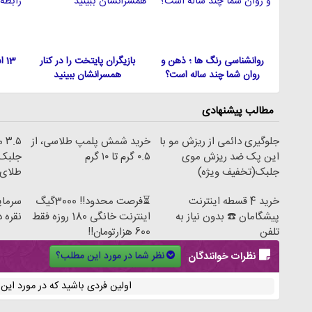
روانشناسی رنگ ها ؛ ذهن و
بازیگران پایتخت را در کنار
13
روان شما چند ساله است؟
همسرانشان ببینید
مطالب پیشنهادی
جلوگیری دائمی از ریزش مو با
خرید شمش پلمپ طلاسی، از
.۵
این پک ضد ریزش موی
۰.۵ گرم تا ۱۰ گرم
جلبک 
جلبک(تخفیف ویژه)
طلای سبز 
خرید 4 قسطه اینترنت
⏳فرصت محدود!! 3000گیگ
سرمای
پیشگامان ☎️ بدون نیاز به
اینترنت خانگی 180 روزه فقط
نقره د
تلفن
600 هزارتومان!!
نظر شما در مورد این مطلب؟
نظرات خوانندگان
اولین فردی باشید که در مورد ای