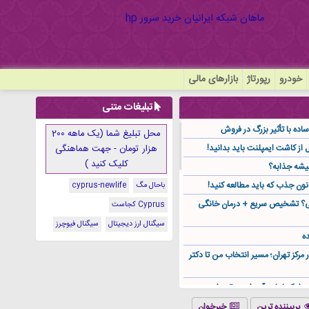
خودرو
رپورتاژ
بازارهای مالی
تبلیغات متنی
ده با تأثیر بزرگ در فروش
محل تبلیغ شما (یک ماهه 200
هزار تومان - جهت هماهنگی
کلیک کنید )
یشه جذابه؟
نون جذب که باید مطالعه کنید!
باحال مگ
cyprus-newlife
گی؟ تشخیص سریع + درمان خانگی
Cyprus کجاست
سیگنال ارز دیجیتال
سیگنال فیوچرز
ه
ر مرکز تهران؛ مسیر انتخاب من تا دکتر
ز کجا باید آن را مستقیم از
پربیننده ترین
خبرخوان