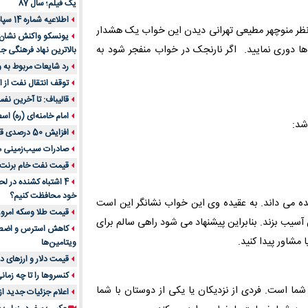
یک فیلم؛ سال 87
اطلاعیه شماره 14 سپاه پاسداران
 نظر منوچهر مطیعی تهرانی دیدن این خواب یک هشدار
یونسکو واکنش نشان دا
ها دوری نمایید. اگر نارنجک در خواب منفجر شود به
بالاترین نهاد فرهنگی جه
رد شایعات مربوط به
توقف انتقال نفت از اق
قالیباف: تا آخرین نف
امام خامنه‌ای (ره) اس
شد:
افزایش 50 درصدی قیمت گاز در اروپا
صادرات سیب‌زمینی 
قیمت نفت خام برنت در
4 اشتباه کشنده در ل
خود محافظت کنیم؟
ه می داند. به عقیده وی این خواب نشانگر این است
قیمت طلا وسکه امروز 13 اسفن
 آسیب بزند. بنابراین پیشنهاد می شود راهی سالم برای
شاور پیدا کنید.
ویتامین‌ها
قیمت دلار و ارزهای دیگر امر
کنسروها را تا چه زمان
ا است. فردی از نزدیکان یا یکی از دوستان با شما
اعلام جزئیات جدید ا