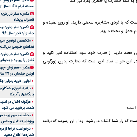
به شما خسارت یا خطری وارد می کند.
عکس؛ سفر در زمان؛ 
صحنه فیلم تنگنا؛ سال 52
عکس؛ سفر در زمان؛
ناصرالدین‌شاه
ت که با فردی مشاجره سختی دارید. او روی عقیده و
عکس؛ سفر زمان؛ تیپ و
هم جدل و بحث دارید.
جشنواره فجر؛ سال 96
غذاهای طبیعی دریافت 
 قصد دارید از قدرت خود سوء استفاده نمی کنید و
کشور را ببینید و بخوانید
رند. این خواب نماد این است که تجارت بدون زورگویی
عکس؛ سفر زمان؛ چهر
اولین فیلمش در 31 سالگی
اولین خرید رمزارز؛ چگ
بیانیه شورای همکاری 
پایگاههای آمریکا
هرگونه اخلال در امن
ه است:
شدت برخورد می شود
بخشنامه مهم بیمه مرک
است که راز شما کشف می شود. زمان آن رسیده که برنامه
روزهای تعطیل و خاص
درخواست فراجا از مر
شماره‌ها اطلاع دهید