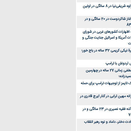
عکس؛ سفر زمان؛ مهراوه شریفی‌نیا در 8 سالگی در اولین
عکس؛ سفر در زمان؛ الناز شاکردوست در 20 سالگی و در
ه اظهارات کشورهای غربی در شورای
ت آمریکا و اسرائیل جنایت جنگی و
ت
عکس؛ سفر زمان؛ چهرۀ نیکی کریمی 32 ساله در باج خور؛
اردوغان با ترامپ
عکس؛ سفر زمان؛ مصطفی زمانی 27 ساله در چهارمین
میدزاده؛
 تایمز از توجیهات ترامپ برای حمله
ه مهین ترابی در کنار ایرج قادری در
عکس؛ سفر در زمان؛ آتنه فقیه نصیری در 23 سالگی و در
ت دختر، داماد و نوه رهبر انقلاب