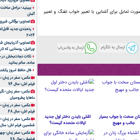
تصاویر؛ مروارید نایاب مع
ورت تمایل برای آشنایی با
تعبیر خواب تفنگ
و
تعبیر
آلمان
تصاویر؛ بوگاتی شیرون
رده‌بندی جدید قابل‌ا
2026
تصاویر؛ آذربایجان ش
چراغیل؛ روستایی که تا
نکات نجات‌بخش در حم
ساده، سالم بمانید
فال حافظ امروز یکشنبه 10 اسفند 4
عکس؛ سفر در زمان؛ م
فیلم اش؛ سال 76
ماهایا پطروسیان
عکس؛ سفر در زمان؛ خ
فیلم اش؛ سال 68
ان سخت با جواب بسیار
اشلی بایدن دختر اول جدید
جالب و مهیج
ایالات متحده كيست؟
ششمین فیلم اش؛ سال 93
فیلمش؛ سال 78