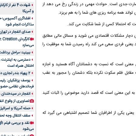
و خسارت جدی است. حوادث مهمی در زندگی رخ می دهد از
شهادت 4 نفر از
و آمریکا
تواند همه برنامه ریزی های شما را به هم بریزد.
افشاگری آکسیوس؛ حمله
ست که احتمالا کسی از شما شکایت می کند.
مذاکرات انجام شود
صدای انفجار در تهران
ی دچار مشکلات اقتصادی می شوید و مسائل مالی مطابق
 یعنی فردی سعی می کند راه رسیدن شما به موفقیت را
می‌سازد
ببینید؛ مراحل برداشت
 معنی است که نسبت به دشمنانتان آگاه هستید و اجازه
اختلال همراه است
 مقابل ظلم سکوت نکرده بلکه دشمنان را مجبور به عقب
2 پهپاد بندر تجاری دقم را در عمان هدف قرار دادند
یوسف پزشکیان: رئیس 
فرماندهان نظامی حضو
به این معنی است که قصد دارید موضوعی را اثبات کنید
انفجار در سیدخندان و
تصاویری از وقوع انف
حمله آمریکا و اسرائیل
 یعنی یکی از اطرافیان شما تصمیم اشتباهی می گیرد که
سقف انتقال وجه لحظه‌ای 100 میلیون 
می‌شود