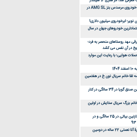
رفی شد؛ اثر هنری 16 سیلندر
ببینید؛ مراحل ساخت خودروی مرسدس بنز AMG SL در
 نویر؛ ابرخودروی میلیون دلاری!
عتمادترین خودروهای جهان در سال
رقی مهد روستاهای منحصر به فرد؛
ریخ در آن نفس می کشد
لات هوایی؛ با رعایت این موارد
140
ه لقا خانم سریال نون خ در هفتمین
عکس؛ سفر زمان؛ نگین صدق گویا در 34 سالگی در کنار
انم بزرگ سریال ستایش در اولین
عکس؛ سفر در زمان؛ نازنین بیاتی در 25 سالگی و در
عکس؛ سفر زمان؛ چهرۀ آنا نعمتی 22 ساله در دومین