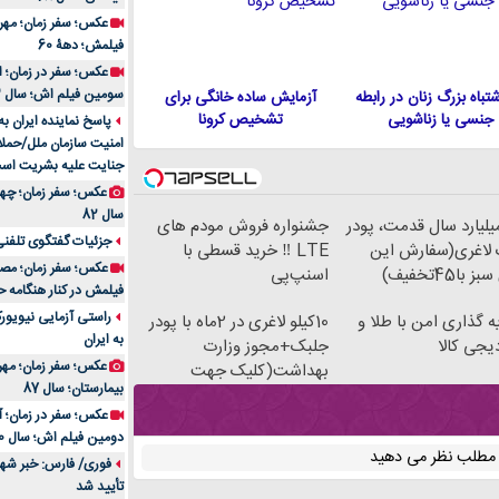
فیلمش؛ دهۀ 60
سومین فیلم اش؛ سال 83
 اشتباه بزرگ زنان در رابطه
آزمایش ساده خانگی برای
جنسی یا زناشویی
تشخیص کرونا
پاسخ نماینده ایران ب
امنیت سازمان ملل/حملا
جنایت علیه بشریت اس
سال 82
۳ میلیارد سال قدمت، پودر
جشنواره فروش مودم های
جزئیات گفتگوی تلفنی 
لاغری(سفارش این
LTE ‼️ خرید قسطی با
با45تخفیف)
اسنپ‌پی
فیلمش در کنار هنگامه ح
راستی آزمایی نیویورک
ه گذاری امن با طلا و
10کیلو لاغری در 2ماه با پودر
به ایران
یجی کالا
جلبک+مجوز وزارت
عکس؛ سفر زمان؛ مهران
بهداشت(کلیک جهت
بیمارستان؛ سال 87
سفارش)
دومین فیلم اش؛ سال 70
ن مطلب نظر می دهید
فوری/ فارس: خبر شهاد
تأیید شد