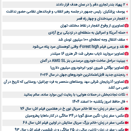
2 پهپاد بندر تجاری دقم را در عمان هدف قرار دادند
یوسف پزشکیان: رئیس جمهور در جلسه رهبر انقلاب و فرماندهان نظامی حضور نداشت
انفجار در سیدخندان و چهار راه قصر
تصاویری از وقوع انفجار در نقاط مختلف تهران
حمله آمریکا و اسرائیل به منطقه‌ای در نزدیکی برج آزادی
سقف انتقال وجه لحظه‌ای 100 میلیون تومان شد
نقد و بررسی فیلم Forest high؛ وقتی کوهستان سرد پناه می‌شود
تصاویر؛ مروارید نایاب معرفی شد؛ اثر هنری 16 سیلندر
ببینید؛ مراحل ساخت خودروی مرسدس بنز AMG SL در آلمان
تصاویر؛ بوگاتی شیرون نویر؛ ابرخودروی میلیون دلاری!
رده‌بندی جدید قابل‌اعتمادترین خودروهای جهان در سال 2026
تصاویر؛ آذربایجان شرقی مهد روستاهای منحصر به فرد؛ چراغیل؛ روستایی که تاریخ در آن
نفس می کشد
نکات نجات‌بخش در حملات هوایی؛ با رعایت این موارد ساده، سالم بمانید
فال حافظ امروز یکشنبه 10 اسفند 1404
عکس؛ سفر در زمان؛ مه لقا خانم سریال نون خ در هفتمین فیلم اش؛ سال 76
عکس؛ سفر زمان؛ نگین صدق گویا در 34 سالگی در کنار ماهایا پطروسیان
عکس؛ سفر در زمان؛ خانم بزرگ سریال ستایش در اولین فیلم اش؛ سال 68
عکس؛ سفر در زمان؛ نازنین بیاتی در 25 سالگی و در ششمین فیلم اش؛ سال 93