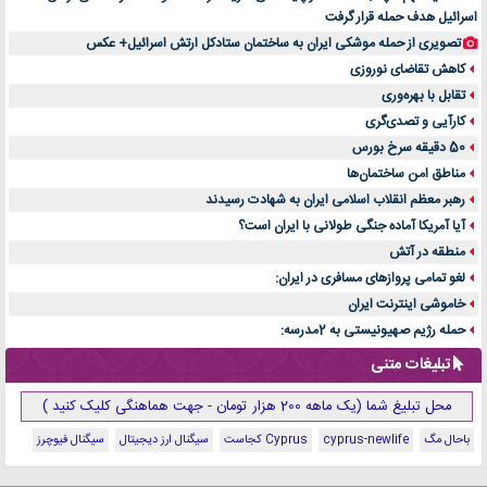
اسرائیل هدف حمله قرار گرفت
تصویری از حمله موشکی ایران به ساختمان ستادکل ارتش اسرائیل+ عکس
کاهش تقاضای نوروزی
تقابل با بهره‌وری
کارآیی و تصدی‌گری
50 دقیقه سرخ بورس
مناطق امن ساختمان‌ها
رهبر معظم انقلاب اسلامی ایران به شهادت رسیدند
آیا آمریکا آماده جنگی طولانی با ایران است؟
منطقه در آتش
لغو تمامی پروازهای مسافری در ایران:
خاموشی اینترنت ایران
حمله رژیم صهیونیستی به 2مدرسه:
تبلیغات متنی
محل تبلیغ شما (یک ماهه 200 هزار تومان - جهت هماهنگی کلیک کنید )
باحال مگ
cyprus-newlife
Cyprus کجاست
سیگنال ارز دیجیتال
سیگنال فیوچرز