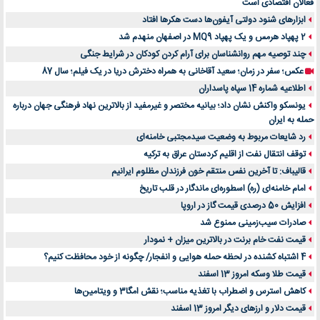
فعالان اقتصادی است
ابزارهای شنود دولتی آیفون‌ها دست هکرها افتاد
2 پهپاد هرمس و یک پهپاد MQ9 در اصفهان منهدم شد
چند توصیه مهم روانشناسان برای آرام کردن کودکان در شرایط جنگی
عکس؛ سفر در زمان؛ سعید آقاخانی به همراه دخترش دریا در یک فیلم؛ سال 87
اطلاعیه شماره 14 سپاه پاسداران
یونسکو واکنش نشان داد؛ بیانیه مختصر و غیرمفید از بالاترین نهاد فرهنگی جهان درباره
حمله به ایران
رد شایعات مربوط به وضعیت سیدمجتبی خامنه‌ای
توقف انتقال نفت از اقلیم کردستان عراق به ترکیه
قالیباف: تا آخرین نفس منتقم خون فرزندان مظلوم ایرانیم
امام خامنه‌ای (ره) اسطوره‌ای ماندگار در قلب تاریخ
افزایش 50 درصدی قیمت گاز در اروپا
صادرات سیب‌زمینی ممنوع شد
قیمت نفت خام برنت در بالاترین میزان + نمودار
4 اشتباه کشنده در لحظه حمله هوایی و انفجار/ چگونه از خود محافظت کنیم؟
قیمت طلا وسکه امروز 13 اسفند
کاهش استرس و اضطراب با تغذیه مناسب؛ نقش امگا3 و ویتامین‌ها
قیمت دلار و ارزهای دیگر امروز 13 اسفند