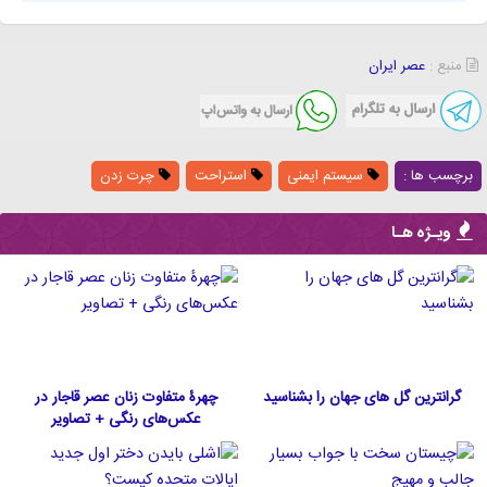
منبع :
عصر ایران
برچسب ها :
سیستم ایمنی
استراحت
چرت زدن
ویـژه هـا
گرانترین گل های جهان را بشناسید
چهرۀ متفاوت زنان عصر قاجار در
عکس‌های رنگی + تصاویر