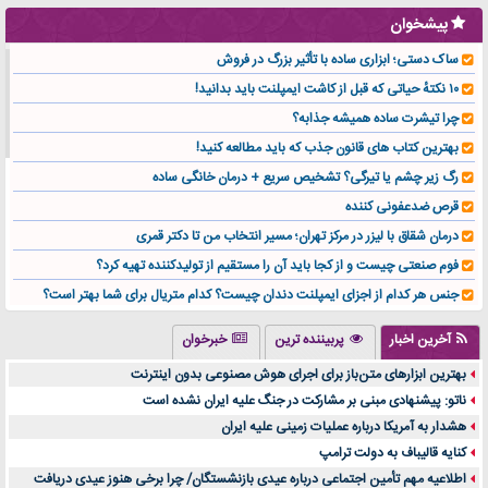
پیشخوان
ساک دستی؛ ابزاری ساده با تأثیر بزرگ در فروش
۱۰ نکتهٔ حیاتی که قبل از کاشت ایمپلنت باید بدانید!
چرا تیشرت ساده همیشه جذابه؟
بهترین کتاب های قانون جذب که باید مطالعه کنید!
رگ زیر چشم یا تیرگی؟ تشخیص سریع + درمان خانگی ساده
قرص ضدعفونی کننده
درمان شقاق با لیزر در مرکز تهران؛ مسیر انتخاب من تا دکتر قمری
فوم صنعتی چیست و از کجا باید آن را مستقیم از تولیدکننده تهیه کرد؟
جنس هر کدام از اجزای ایمپلنت دندان چیست؟ کدام متریال برای شما بهتر است؟
تولید لیوان کاغذی یک کسب‌ و کار پر سود و رو‌ به‌ رشد در بازار ایران
آخرین اخبار
پربیننده ترین
خبرخوان
درد زانو بعد از تمرین با تردمیل؟ شاید مشکل از این انتخاب باشد
بهترین ابزارهای متن‌باز برای اجرای هوش مصنوعی بدون اینترنت
آینده موسیقی هم‌اکنون در اینجاست
ناتو: پیشنهادی مبنی بر مشارکت در جنگ علیه ایران نشده است
بهترین راه تبلیغات کلینیک زیبایی و افزایش مشتری کدام است؟
هشدار به آمریکا درباره عملیات زمینی علیه ایران
مقایسه قالب آسترا با وودمارت و فلت‌سام (فارسی)
کنایه قالیباف به دولت ترامپ
خرید سمعک کارکرده یا دست دوم | نکات مهم قبل از تصمیم‌گیری
اطلاعیه مهم تأمین اجتماعی درباره عیدی بازنشستگان/ چرا برخی هنوز عیدی دریافت