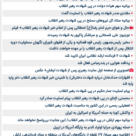
بیانیه مهم هیات دولت در پی شهادت رهبر انقلاب
مقتدی صدر شهادت رهبر انقلاب را تسلیت گفت
بیانیه ستاد کل نیروهای مسلح در پی شهادت رهبر انقلاب
حال و هوای حرم امام رضا(ع) لحظاتی پس از اعلام خبر شهادت رهبر انقلاب+ فیلم
نورنیوز: علی شمخانی و سرلشکر پاکپور به شهادت رسیدند
مخبر: رئیس‌جمهور، رئیس قوه ‌قضائیه و یکی از فقهای شورای نگهبان مسئولیت دوره
انتقال پس ‌از شهادت رهبر انقلاب را بر عهده خواهند داشت
شهادت 2 فرمانده ارشد نظامی ایران تایید شد
پدافند هوایی در بندرعباس فعال شد
تصویری از صفحه اول سایت رهبری پس از شهادت ایشان+ عکس
اظهارات حدادعادل درباره شهادت دخترش/ با شنیدن خبر شهادت رهبر انقلاب دلم پاره
پاره شد
پیام تسلیت عمار حکیم در پی شهادت رهبر انقلاب
محسنی اژه‌ای در پی شهادت رهبر انقلاب پیام تسلیت صادر کرد
تعطیلی رسمی در این کشور به مناسبت شهادت رهبر انقلاب
واکنش کوبا به حمله آمریکا و اسرائیل به ایران
بیانیه مهم ارتش در پی شهادت رهبر انقلاب/ این جنایت بی‌پاسخ نخواهد ماند
حمله پهپادی سرایا اولیاء الدم به پایگاه آمریکا در اربیل
اطلاعیه مهم سپاه/ 27 نقطه از پایگاه‌های آمریکا در منطقه و ستاد فرماندهی ارتش