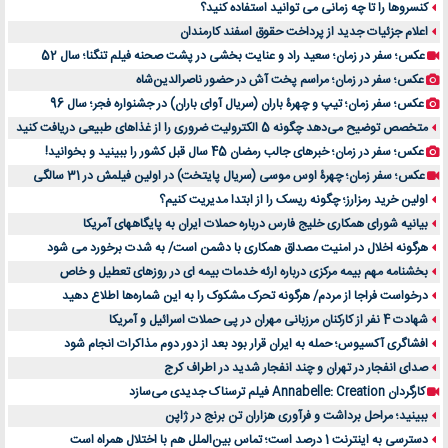
کنسروها را تا چه زمانی می توانید استفاده کنید؟
اعلام جزئیات جدید از پرداخت حقوق اسفند کارمندان
عکس؛ سفر در زمان؛ سعید راد و عنایت بخشی در پشت صحنه فیلم تنگنا؛ سال 52
عکس؛ سفر در زمان؛ مراسم پخت آش در حضور ناصرالدین‌شاه
عکس؛ سفر زمان؛ تیپ و چهرۀ باران (سریال آوای باران) در جشنواره فجر؛ سال 96
متخصص توضیح می‌دهد چگونه 5 الکترولیت ضروری را از غذاهای طبیعی دریافت کنید
عکس؛ سفر در زمان؛ خبرهای جالب رمضان 45 سال قبل کشور را ببینید و بخوانید!
عکس؛ سفر زمان؛ چهرۀ اوس موسی (سریال پایتخت) در اولین فیلمش در 31 سالگی
اولین خرید رمزارز؛ چگونه ریسک را از ابتدا مدیریت کنیم؟
بیانیه شورای همکاری خلیج فارس درباره حملات ایران به پایگاههای آمریکا
هرگونه اخلال در امنیت مصداق همکاری با دشمن است/ به شدت برخورد می شود
بخشنامه مهم بیمه مرکزی درباره ارئه خدمات بیمه ای در روزهای تعطیل و خاص
درخواست فراجا از مردم/ هرگونه تحرک مشکوک را به این شماره‌ها اطلاع دهید
شهادت 4 نفر از کارکنان مرزبانی مهران در پی حملات اسرائیل و آمریکا
افشاگری آکسیوس؛ حمله به ایران قرار بود بعد از دور دوم مذاکرات انجام شود
صدای انفجار در تهران و چند انفجار شدید در اطراف کرج
کارگردان Annabelle: Creation فیلم ترسناک جدیدی می‌سازد
ببینید؛ مراحل برداشت و فرآوری هزاران تن برنج در ژاپن
دسترسی به اینترنت 1 درصد است؛ تماس بین‌الملل هم با اختلال همراه است