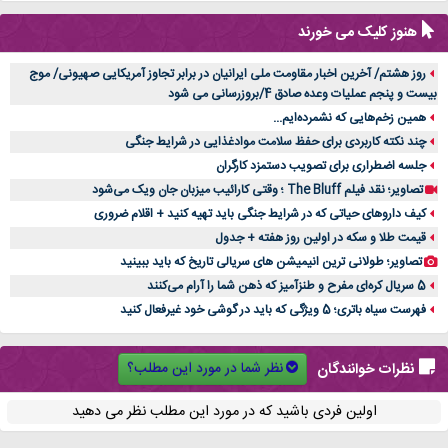
هنوز کلیک می خورند
روز هشتم/ آخرین اخبار مقاومت ملی ایرانیان در برابر تجاوز آمریکایی صهیونی/ موج
بیست و پنجم عملیات وعده صادق 4/بروزرسانی می شود
همین زخم‌هایی که نشمرده‌ایم...
چند نکته کاربردی برای حفظ سلامت موادغذایی در شرایط جنگی
جلسه اضطراری برای تصویب دستمزد کارگران
تصاویر؛ نقد فیلم The Bluff ؛ وقتی کارائیب میزبان جان ویک می‌شود
کیف داروهای حیاتی که در شرایط جنگی باید تهیه کنید + اقلام ضروری
قیمت طلا و سکه در اولین روز هفته + جدول
تصاویر؛ طولانی ترین انیمیشن های سریالی تاریخ که باید ببینید
5 سریال کره‌ای مفرح و طنزآمیز که ذهن شما را آرام می‌کنند
فهرست سیاه باتری؛ 5 ویژگی که باید در گوشی خود غیرفعال کنید
نظر شما در مورد این مطلب؟
نظرات خوانندگان
اولین فردی باشید که در مورد این مطلب نظر می دهید