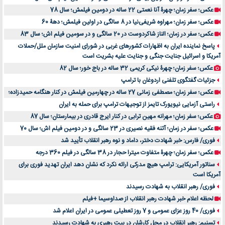
عکس؛ سفر زمان؛ چهرۀ آنا نعمتی 22 ساله در دومین فیلمش؛ سال 78
عکس؛ سفر زمان؛ مهراوه شریفی‌نیا در 8 سالگی در اولین فیلمش؛ دهۀ 60
عکس؛ سفر در زمان؛ الناز شاکردوست در 20 سالگی و در سومین فیلم اش؛ سال 83
پاسخ نماینده ایران به اظهارات کشورهای غربی در شورای امنیت سازمان ملل/حملات
آمریکا و اسرائیل جنایت جنگی و جنایت علیه بشریت است
عکس؛ سفر زمان؛ چهرۀ نیکی کریمی 32 ساله در باج خور؛ سال 82
جزئیات گفتگوی تلفنی اردوغان با ترامپ
عکس؛ سفر زمان؛ مصطفی زمانی 27 ساله در چهارمین فیلمش در کنار هنگامه حمیدزاده؛
راستی آزمایی نیویورک تایمز از توجیهات ترامپ برای حمله به ایران
عکس؛ سفر زمان؛ مهرانه مهین ترابی در کنار ایرج قادری در بیمارستان؛ سال 87
عکس؛ سفر در زمان؛ آتنه فقیه نصیری در 23 سالگی و در دومین فیلم اش؛ سال 70
فوری/ فارس: خبر شهادت دختر، داماد و نوه رهبر انقلاب تأیید شد
عکس؛ سفر زمان؛ چهرۀ متفاوت میترا حجار در 38 سالگی در فیلم 360 درجه
سناتور آمریکایی: ترامپ هیچ مدرکی ارائه نکرد که نشان دهد ایران تهدید فوری برای
آمریکا است
فوری/ رهبر انقلاب به شهادت رسیدند
لحظه اعلام خبر شهادت رهبر انقلاب از صداوسیما +فیلم
فوری/ 40 روز عزای عمومی و 7 روز تعطیلی عمومی در ایران اعلام شد
تسنیم: رهبر انقلاب در محل کارشان در بیت رهبری به شهادت رسیدند