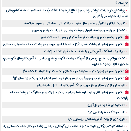
نکرده‌اند؟
خرید و فروش قطعات سرور دست دوم در ماهان شبکه ایرانیان
پزشکیان در هیئت دولت: راهی جز دفاع از خود نداشتیم/ ما به حاکمیت همه کشورهای
اهمیت انتخاب بهترین وکیل در سعادت آباد برای پرونده‌های حساس و کلان
همسایه احترام می‌گذاریم
۷ تاثیرات کامپیوتر در حوزه علوم زندگی و کاربردی
تقویت ارتش لبنان/ وعده ارسال نفربر و پشتیبانی عملیاتی از سوی فرانسه
لیفتراک صفر؛ راهنمای جامع خرید، قیمت و فروش در ایران
تشکیل چهارمین جلسه شورای موقت رهبری به ریاست رئیس‌جمهور
راهنمای جامع بهترین کفش ورزشی برای دویدن و استفاده روزمره | بررسی ۱۲ مدل برتر
عکس؛ وضعیت برج مراقبت فرودگاه کیش پس از حملات اخیر
عکس؛ سفر زمان؛ نیوشا ضیغمی 36 ساله با لباس عروس در پشت‌صحنه ما خیلی باحالیم
سپاه یک نفتکش آمریکایی را هدف حمله قرار داد+ جزئیات
تخت روانچی: هیچ پیامی از آمریکا دریافت نکرده و هیچ پیامی به آمریکا ارسال نکرده‌ایم/
ما حق دفاع از خود را داریم
عکس؛ سفر در زمان؛ متین ستوده در ماه های نخست تولد؛ اواسط دهه 60
عکس؛ سفر زمان؛ تیپ و چهرۀ ریما رامین فر در مراسم اکران ابد و یک روز؛ سال 94
لغو بیش از 23 هزار پرواز درپی جنگ آمریکا و اسرائیل علیه ایران
عکس؛ سفر زمان؛ نقی، ارسطو، هما و پنجعلی در حال تمرین دیالوگ در پشت‌صحنه
پایتخت
انفجارهای شدید در تل‌آویو
ناسا موشک ماه را تعمیر کرد
هیوندای از ربات آتش‌نشانش رونمایی کرد
سامانه کارت بازرگانی هوشمند و سامانه ملی گواهی مبدا بی‌وقفه در حال خدمت‌رسانی به