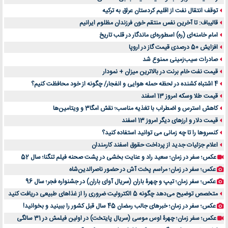
توقف انتقال نفت از اقلیم کردستان عراق به ترکیه
قالیباف: تا آخرین نفس منتقم خون فرزندان مظلوم ایرانیم
امام خامنه‌ای (ره) اسطوره‌ای ماندگار در قلب تاریخ
افزایش 50 درصدی قیمت گاز در اروپا
صادرات سیب‌زمینی ممنوع شد
قیمت نفت خام برنت در بالاترین میزان + نمودار
4 اشتباه کشنده در لحظه حمله هوایی و انفجار/ چگونه از خود محافظت کنیم؟
قیمت طلا وسکه امروز 13 اسفند
کاهش استرس و اضطراب با تغذیه مناسب؛ نقش امگا3 و ویتامین‌ها
قیمت دلار و ارزهای دیگر امروز 13 اسفند
کنسروها را تا چه زمانی می توانید استفاده کنید؟
اعلام جزئیات جدید از پرداخت حقوق اسفند کارمندان
عکس؛ سفر در زمان؛ سعید راد و عنایت بخشی در پشت صحنه فیلم تنگنا؛ سال 52
عکس؛ سفر در زمان؛ مراسم پخت آش در حضور ناصرالدین‌شاه
عکس؛ سفر زمان؛ تیپ و چهرۀ باران (سریال آوای باران) در جشنواره فجر؛ سال 96
متخصص توضیح می‌دهد چگونه 5 الکترولیت ضروری را از غذاهای طبیعی دریافت کنید
عکس؛ سفر در زمان؛ خبرهای جالب رمضان 45 سال قبل کشور را ببینید و بخوانید!
عکس؛ سفر زمان؛ چهرۀ اوس موسی (سریال پایتخت) در اولین فیلمش در 31 سالگی