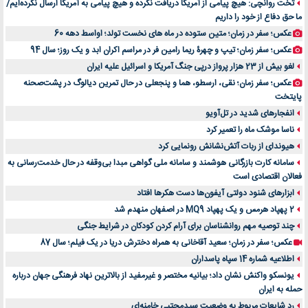
تخت روانچی: هیچ پیامی از آمریکا دریافت نکرده و هیچ پیامی به آمریکا ارسال نکرده‌ایم/
ما حق دفاع از خود را داریم
عکس؛ سفر در زمان؛ متین ستوده در ماه های نخست تولد؛ اواسط دهه 60
عکس؛ سفر زمان؛ تیپ و چهرۀ ریما رامین فر در مراسم اکران ابد و یک روز؛ سال 94
لغو بیش از 23 هزار پرواز درپی جنگ آمریکا و اسرائیل علیه ایران
عکس؛ سفر زمان؛ نقی، ارسطو، هما و پنجعلی در حال تمرین دیالوگ در پشت‌صحنه
پایتخت
انفجارهای شدید در تل‌آویو
ناسا موشک ماه را تعمیر کرد
هیوندای از ربات آتش‌نشانش رونمایی کرد
سامانه کارت بازرگانی هوشمند و سامانه ملی گواهی مبدا بی‌وقفه در حال خدمت‌رسانی به
فعالان اقتصادی است
ابزارهای شنود دولتی آیفون‌ها دست هکرها افتاد
2 پهپاد هرمس و یک پهپاد MQ9 در اصفهان منهدم شد
چند توصیه مهم روانشناسان برای آرام کردن کودکان در شرایط جنگی
عکس؛ سفر در زمان؛ سعید آقاخانی به همراه دخترش دریا در یک فیلم؛ سال 87
اطلاعیه شماره 14 سپاه پاسداران
یونسکو واکنش نشان داد؛ بیانیه مختصر و غیرمفید از بالاترین نهاد فرهنگی جهان درباره
حمله به ایران
رد شایعات مربوط به وضعیت سیدمجتبی خامنه‌ای