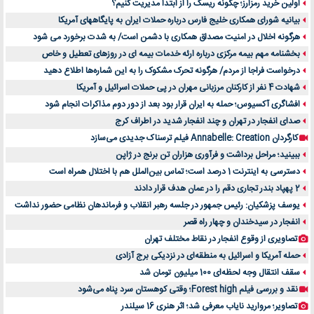
اولین خرید رمزارز؛ چگونه ریسک را از ابتدا مدیریت کنیم؟
بیانیه شورای همکاری خلیج فارس درباره حملات ایران به پایگاههای آمریکا
هرگونه اخلال در امنیت مصداق همکاری با دشمن است/ به شدت برخورد می شود
بخشنامه مهم بیمه مرکزی درباره ارئه خدمات بیمه ای در روزهای تعطیل و خاص
درخواست فراجا از مردم/ هرگونه تحرک مشکوک را به این شماره‌ها اطلاع دهید
شهادت 4 نفر از کارکنان مرزبانی مهران در پی حملات اسرائیل و آمریکا
افشاگری آکسیوس؛ حمله به ایران قرار بود بعد از دور دوم مذاکرات انجام شود
صدای انفجار در تهران و چند انفجار شدید در اطراف کرج
کارگردان Annabelle: Creation فیلم ترسناک جدیدی می‌سازد
ببینید؛ مراحل برداشت و فرآوری هزاران تن برنج در ژاپن
دسترسی به اینترنت 1 درصد است؛ تماس بین‌الملل هم با اختلال همراه است
2 پهپاد بندر تجاری دقم را در عمان هدف قرار دادند
یوسف پزشکیان: رئیس جمهور در جلسه رهبر انقلاب و فرماندهان نظامی حضور نداشت
انفجار در سیدخندان و چهار راه قصر
تصاویری از وقوع انفجار در نقاط مختلف تهران
حمله آمریکا و اسرائیل به منطقه‌ای در نزدیکی برج آزادی
سقف انتقال وجه لحظه‌ای 100 میلیون تومان شد
نقد و بررسی فیلم Forest high؛ وقتی کوهستان سرد پناه می‌شود
تصاویر؛ مروارید نایاب معرفی شد؛ اثر هنری 16 سیلندر