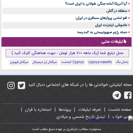
آیا آمریکا آماده جنگی طولانی با ایران است؟
منطقه در آتش
لغو تمامی پروازهای مسافری در ایران:
خاموشی اینترنت ایران
حمله رژیم صهیونیستی به 2مدرسه:
تبلیغات متنی
محل تبلیغ شما (یک ماهه 200 هزار تومان - جهت هماهنگی کلیک کنید )
باحال مگ
cyprus-newlife
Cyprus کجاست
سیگنال ارز دیجیتال
سیگنال فیوچرز
مجله اینترنتی خواندنی ها را در شبکه های اجتماعی دنبال کنید
صفحه نخست
|
تعرفه تبلیغات
|
پیوندها
|
استخاره با قران
|
تعبیر خواب
|
تبدیل تاریخ شمسی و میلادی
مسئولیت مطالب بازنشری بر عهده منبع مطلب است