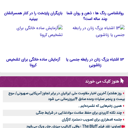
روانشناسی رنگ ها ؛ ذهن و روان شما
بازیگران پایتخت را در کنار همسرانشان
چند ساله است؟
ببینید
13 اشتباه بزرگ زنان در رابطه جنسی یا
آزمایش ساده خانگی برای تشخیص
زناشویی
کرونا
هنوز کلیک می خورند
روز هشتم/ آخرین اخبار مقاومت ملی ایرانیان در برابر تجاوز آمریکایی صهیونی/ موج
بیست و پنجم عملیات وعده صادق 4/بروزرسانی می شود
همین زخم‌هایی که نشمرده‌ایم...
چند نکته کاربردی برای حفظ سلامت موادغذایی در شرایط جنگی
جلسه اضطراری برای تصویب دستمزد کارگران
تصاویر؛ نقد فیلم The Bluff ؛ وقتی کارائیب میزبان جان ویک می‌شود