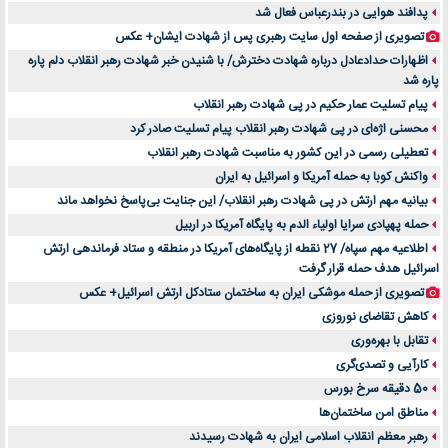
پدافند هوایی در بندرعباس فعال شد
تصویری از صفحه اول سایت رهبری پس از شهادت ایشان+ عکس
اظهارات حدادعادل درباره شهادت دخترش/ با شنیدن خبر شهادت رهبر انقلاب دلم پاره
پاره شد
پیام تسلیت عمار حکیم در پی شهادت رهبر انقلاب
محسنی اژه‌ای در پی شهادت رهبر انقلاب پیام تسلیت صادر کرد
تعطیلی رسمی در این کشور به مناسبت شهادت رهبر انقلاب
واکنش کوبا به حمله آمریکا و اسرائیل به ایران
بیانیه مهم ارتش در پی شهادت رهبر انقلاب/ این جنایت بی‌پاسخ نخواهد ماند
حمله پهپادی سرایا اولیاء الدم به پایگاه آمریکا در اربیل
اطلاعیه مهم سپاه/ 27 نقطه از پایگاه‌های آمریکا در منطقه و ستاد فرماندهی ارتش
اسرائیل هدف حمله قرار گرفت
تصویری از حمله موشکی ایران به ساختمان ستادکل ارتش اسرائیل+ عکس
کاهش تقاضای نوروزی
تقابل با بهره‌وری
کارآیی و تصدی‌گری
50 دقیقه سرخ بورس
مناطق امن ساختمان‌ها
رهبر معظم انقلاب اسلامی ایران به شهادت رسیدند