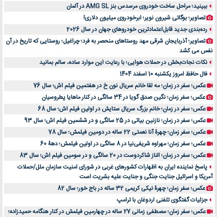
ببینید؛ مراحل ساخت خودروی مرسدس بنز AMG SL در آلمان
تصاویر؛ بوگاتی شیرون نویر؛ ابرخودروی میلیون دلاری!
رده‌بندی جدید قابل‌اعتمادترین خودروهای جهان در سال 2026
تصاویر؛ آذربایجان شرقی مهد روستاهای منحصر به فرد؛ چراغیل؛ روستایی که تاریخ در آن
نفس می کشد
نکات نجات‌بخش در حملات هوایی؛ با رعایت این موارد ساده، سالم بمانید
فال حافظ امروز یکشنبه 10 اسفند 1404
عکس؛ سفر در زمان؛ مه لقا خانم سریال نون خ در هفتمین فیلم اش؛ سال 76
عکس؛ سفر زمان؛ نگین صدق گویا در 34 سالگی در کنار ماهایا پطروسیان
عکس؛ سفر در زمان؛ خانم بزرگ سریال ستایش در اولین فیلم اش؛ سال 68
عکس؛ سفر در زمان؛ نازنین بیاتی در 25 سالگی و در ششمین فیلم اش؛ سال 93
عکس؛ سفر زمان؛ چهرۀ آنا نعمتی 22 ساله در دومین فیلمش؛ سال 78
عکس؛ سفر زمان؛ مهراوه شریفی‌نیا در 8 سالگی در اولین فیلمش؛ دهۀ 60
عکس؛ سفر در زمان؛ الناز شاکردوست در 20 سالگی و در سومین فیلم اش؛ سال 83
پاسخ نماینده ایران به اظهارات کشورهای غربی در شورای امنیت سازمان ملل/حملات
آمریکا و اسرائیل جنایت جنگی و جنایت علیه بشریت است
عکس؛ سفر زمان؛ چهرۀ نیکی کریمی 32 ساله در باج خور؛ سال 82
جزئیات گفتگوی تلفنی اردوغان با ترامپ
عکس؛ سفر زمان؛ مصطفی زمانی 27 ساله در چهارمین فیلمش در کنار هنگامه حمیدزاده؛