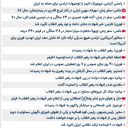
راستی آزمایی نیویورک تایمز از توجیهات ترامپ برای حمله به ایران
عکس؛ سفر زمان؛ مهرانه مهین ترابی در کنار ایرج قادری در بیمارستان؛ سال 87
عکس؛ سفر در زمان؛ آتنه فقیه نصیری در 23 سالگی و در دومین فیلم اش؛ سال 70
فوری/ فارس: خبر شهادت دختر، داماد و نوه رهبر انقلاب تأیید شد
عکس؛ سفر زمان؛ چهرۀ متفاوت میترا حجار در 38 سالگی در فیلم 360 درجه
سناتور آمریکایی: ترامپ هیچ مدرکی ارائه نکرد که نشان دهد ایران تهدید فوری برای
آمریکا است
فوری/ رهبر انقلاب به شهادت رسیدند
لحظه اعلام خبر شهادت رهبر انقلاب از صداوسیما +فیلم
فوری/ 40 روز عزای عمومی و 7 روز تعطیلی عمومی در ایران اعلام شد
تسنیم: رهبر انقلاب در محل کارشان در بیت رهبری به شهادت رسیدند
بیانیه مهم هیات دولت در پی شهادت رهبر انقلاب
مقتدی صدر شهادت رهبر انقلاب را تسلیت گفت
بیانیه ستاد کل نیروهای مسلح در پی شهادت رهبر انقلاب
حال و هوای حرم امام رضا(ع) لحظاتی پس از اعلام خبر شهادت رهبر انقلاب+ فیلم
نورنیوز: علی شمخانی و سرلشکر پاکپور به شهادت رسیدند
مخبر: رئیس‌جمهور، رئیس قوه ‌قضائیه و یکی از فقهای شورای نگهبان مسئولیت دوره
انتقال پس ‌از شهادت رهبر انقلاب را بر عهده خواهند داشت
شهادت 2 فرمانده ارشد نظامی ایران تایید شد