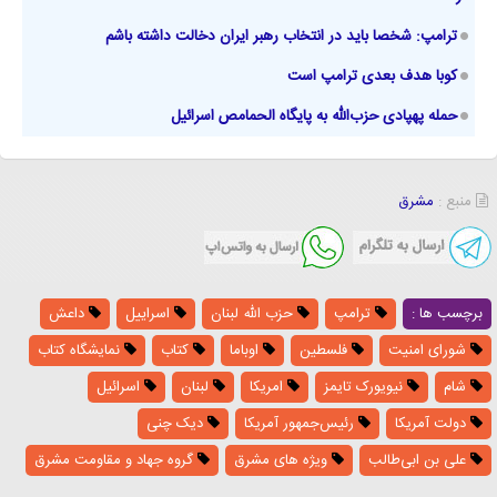
ترامپ: شخصا باید در انتخاب رهبر ایران دخالت داشته باشم
​کوبا هدف بعدی ترامپ است
حمله پهپادی حزب‌الله به پایگاه الحمامص اسرائیل
منبع :
مشرق
برچسب ها :
ترامپ
حزب الله لبنان
اسراییل
داعش
شورای امنیت
فلسطین
اوباما
کتاب
نمایشگاه کتاب
شام
نیویورک تایمز
امریکا
لبنان
اسرائیل
دولت آمریکا
رئیس‌جمهور آمریکا
دیک چنی
علی بن ابی‌طالب
ویژه های مشرق
گروه جهاد و مقاومت مشرق