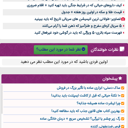
کیف داروهای حیاتی که در شرایط جنگی باید تهیه کنید + اقلام ضروری
قیمت طلا و سکه در اولین روز هفته + جدول
تصاویر؛ طولانی ترین انیمیشن های سریالی تاریخ که باید ببینید
5 سریال کره‌ای مفرح و طنزآمیز که ذهن شما را آرام می‌کنند
فهرست سیاه باتری؛ 5 ویژگی که باید در گوشی خود غیرفعال کنید
نظر شما در مورد این مطلب؟
نظرات خوانندگان
اولین فردی باشید که در مورد این مطلب نظر می دهید
پیشخوان
ساک دستی؛ ابزاری ساده با تأثیر بزرگ در فروش
۱۰ نکتهٔ حیاتی که قبل از کاشت ایمپلنت باید بدانید!
چرا تیشرت ساده همیشه جذابه؟
بهترین کتاب های قانون جذب که باید مطالعه کنید!
رگ زیر چشم یا تیرگی؟ تشخیص سریع + درمان خانگی ساده
قرص ضدعفونی کننده