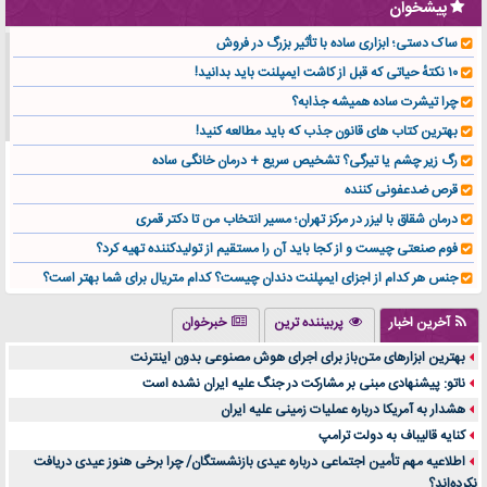
پیشخوان
ساک دستی؛ ابزاری ساده با تأثیر بزرگ در فروش
۱۰ نکتهٔ حیاتی که قبل از کاشت ایمپلنت باید بدانید!
چرا تیشرت ساده همیشه جذابه؟
بهترین کتاب های قانون جذب که باید مطالعه کنید!
رگ زیر چشم یا تیرگی؟ تشخیص سریع + درمان خانگی ساده
قرص ضدعفونی کننده
درمان شقاق با لیزر در مرکز تهران؛ مسیر انتخاب من تا دکتر قمری
فوم صنعتی چیست و از کجا باید آن را مستقیم از تولیدکننده تهیه کرد؟
جنس هر کدام از اجزای ایمپلنت دندان چیست؟ کدام متریال برای شما بهتر است؟
تولید لیوان کاغذی یک کسب‌ و کار پر سود و رو‌ به‌ رشد در بازار ایران
آخرین اخبار
پربیننده ترین
خبرخوان
درد زانو بعد از تمرین با تردمیل؟ شاید مشکل از این انتخاب باشد
بهترین ابزارهای متن‌باز برای اجرای هوش مصنوعی بدون اینترنت
آینده موسیقی هم‌اکنون در اینجاست
ناتو: پیشنهادی مبنی بر مشارکت در جنگ علیه ایران نشده است
بهترین راه تبلیغات کلینیک زیبایی و افزایش مشتری کدام است؟
هشدار به آمریکا درباره عملیات زمینی علیه ایران
مقایسه قالب آسترا با وودمارت و فلت‌سام (فارسی)
کنایه قالیباف به دولت ترامپ
خرید سمعک کارکرده یا دست دوم | نکات مهم قبل از تصمیم‌گیری
اطلاعیه مهم تأمین اجتماعی درباره عیدی بازنشستگان/ چرا برخی هنوز عیدی دریافت
نکرده‌اند؟
خرید و فروش قطعات سرور دست دوم در ماهان شبکه ایرانیان