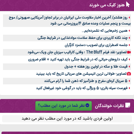
هنوز کلیک می خورند
روز هشتم/ آخرین اخبار مقاومت ملی ایرانیان در برابر تجاوز آمریکایی صهیونی/ موج
بیست و پنجم عملیات وعده صادق 4/بروزرسانی می شود
همین زخم‌هایی که نشمرده‌ایم...
چند نکته کاربردی برای حفظ سلامت موادغذایی در شرایط جنگی
جلسه اضطراری برای تصویب دستمزد کارگران
تصاویر؛ نقد فیلم The Bluff ؛ وقتی کارائیب میزبان جان ویک می‌شود
کیف داروهای حیاتی که در شرایط جنگی باید تهیه کنید + اقلام ضروری
قیمت طلا و سکه در اولین روز هفته + جدول
تصاویر؛ طولانی ترین انیمیشن های سریالی تاریخ که باید ببینید
5 سریال کره‌ای مفرح و طنزآمیز که ذهن شما را آرام می‌کنند
فهرست سیاه باتری؛ 5 ویژگی که باید در گوشی خود غیرفعال کنید
نظر شما در مورد این مطلب؟
نظرات خوانندگان
اولین فردی باشید که در مورد این مطلب نظر می دهید