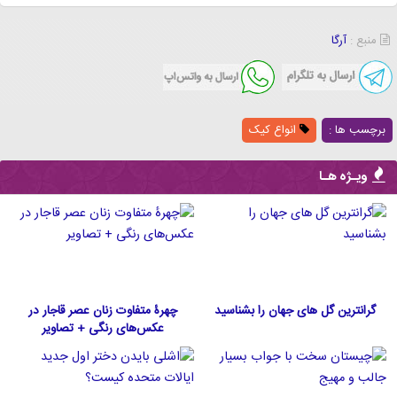
منبع :
آرگا
برچسب ها :
انواع کیک
ویـژه هـا
گرانترین گل های جهان را بشناسید
چهرۀ متفاوت زنان عصر قاجار در
عکس‌های رنگی + تصاویر