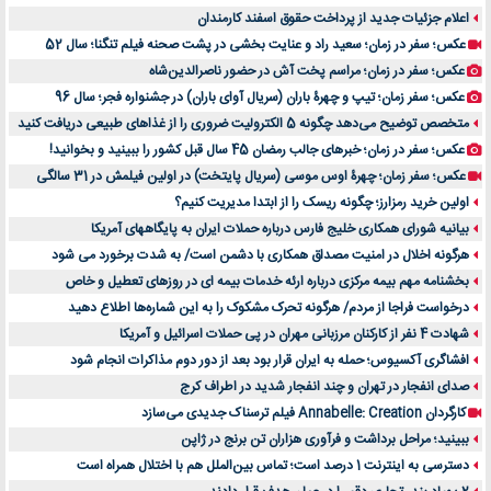
اعلام جزئیات جدید از پرداخت حقوق اسفند کارمندان
عکس؛ سفر در زمان؛ سعید راد و عنایت بخشی در پشت صحنه فیلم تنگنا؛ سال 52
عکس؛ سفر در زمان؛ مراسم پخت آش در حضور ناصرالدین‌شاه
عکس؛ سفر زمان؛ تیپ و چهرۀ باران (سریال آوای باران) در جشنواره فجر؛ سال 96
متخصص توضیح می‌دهد چگونه 5 الکترولیت ضروری را از غذاهای طبیعی دریافت کنید
عکس؛ سفر در زمان؛ خبرهای جالب رمضان 45 سال قبل کشور را ببینید و بخوانید!
عکس؛ سفر زمان؛ چهرۀ اوس موسی (سریال پایتخت) در اولین فیلمش در 31 سالگی
اولین خرید رمزارز؛ چگونه ریسک را از ابتدا مدیریت کنیم؟
بیانیه شورای همکاری خلیج فارس درباره حملات ایران به پایگاههای آمریکا
هرگونه اخلال در امنیت مصداق همکاری با دشمن است/ به شدت برخورد می شود
بخشنامه مهم بیمه مرکزی درباره ارئه خدمات بیمه ای در روزهای تعطیل و خاص
درخواست فراجا از مردم/ هرگونه تحرک مشکوک را به این شماره‌ها اطلاع دهید
شهادت 4 نفر از کارکنان مرزبانی مهران در پی حملات اسرائیل و آمریکا
افشاگری آکسیوس؛ حمله به ایران قرار بود بعد از دور دوم مذاکرات انجام شود
صدای انفجار در تهران و چند انفجار شدید در اطراف کرج
کارگردان Annabelle: Creation فیلم ترسناک جدیدی می‌سازد
ببینید؛ مراحل برداشت و فرآوری هزاران تن برنج در ژاپن
دسترسی به اینترنت 1 درصد است؛ تماس بین‌الملل هم با اختلال همراه است