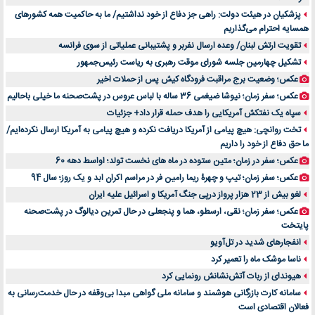
پزشکیان در هیئت دولت: راهی جز دفاع از خود نداشتیم/ ما به حاکمیت همه کشورهای
اهمیت انتخاب بهترین وکیل در سعادت آباد برای پرونده‌های حساس و کلان
همسایه احترام می‌گذاریم
۷ تاثیرات کامپیوتر در حوزه علوم زندگی و کاربردی
تقویت ارتش لبنان/ وعده ارسال نفربر و پشتیبانی عملیاتی از سوی فرانسه
لیفتراک صفر؛ راهنمای جامع خرید، قیمت و فروش در ایران
تشکیل چهارمین جلسه شورای موقت رهبری به ریاست رئیس‌جمهور
راهنمای جامع بهترین کفش ورزشی برای دویدن و استفاده روزمره | بررسی ۱۲ مدل برتر
عکس؛ وضعیت برج مراقبت فرودگاه کیش پس از حملات اخیر
عکس؛ سفر زمان؛ نیوشا ضیغمی 36 ساله با لباس عروس در پشت‌صحنه ما خیلی باحالیم
سپاه یک نفتکش آمریکایی را هدف حمله قرار داد+ جزئیات
تخت روانچی: هیچ پیامی از آمریکا دریافت نکرده و هیچ پیامی به آمریکا ارسال نکرده‌ایم/
ما حق دفاع از خود را داریم
عکس؛ سفر در زمان؛ متین ستوده در ماه های نخست تولد؛ اواسط دهه 60
عکس؛ سفر زمان؛ تیپ و چهرۀ ریما رامین فر در مراسم اکران ابد و یک روز؛ سال 94
لغو بیش از 23 هزار پرواز درپی جنگ آمریکا و اسرائیل علیه ایران
عکس؛ سفر زمان؛ نقی، ارسطو، هما و پنجعلی در حال تمرین دیالوگ در پشت‌صحنه
پایتخت
انفجارهای شدید در تل‌آویو
ناسا موشک ماه را تعمیر کرد
هیوندای از ربات آتش‌نشانش رونمایی کرد
سامانه کارت بازرگانی هوشمند و سامانه ملی گواهی مبدا بی‌وقفه در حال خدمت‌رسانی به
فعالان اقتصادی است