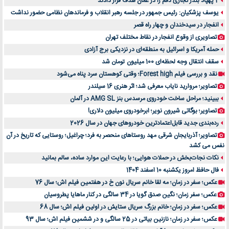
2 پهپاد بندر تجاری دقم را در عمان هدف قرار دادند
یوسف پزشکیان: رئیس جمهور در جلسه رهبر انقلاب و فرماندهان نظامی حضور نداشت
انفجار در سیدخندان و چهار راه قصر
تصاویری از وقوع انفجار در نقاط مختلف تهران
حمله آمریکا و اسرائیل به منطقه‌ای در نزدیکی برج آزادی
سقف انتقال وجه لحظه‌ای 100 میلیون تومان شد
نقد و بررسی فیلم Forest high؛ وقتی کوهستان سرد پناه می‌شود
تصاویر؛ مروارید نایاب معرفی شد؛ اثر هنری 16 سیلندر
ببینید؛ مراحل ساخت خودروی مرسدس بنز AMG SL در آلمان
تصاویر؛ بوگاتی شیرون نویر؛ ابرخودروی میلیون دلاری!
رده‌بندی جدید قابل‌اعتمادترین خودروهای جهان در سال 2026
تصاویر؛ آذربایجان شرقی مهد روستاهای منحصر به فرد؛ چراغیل؛ روستایی که تاریخ در آن
نفس می کشد
نکات نجات‌بخش در حملات هوایی؛ با رعایت این موارد ساده، سالم بمانید
فال حافظ امروز یکشنبه 10 اسفند 1404
عکس؛ سفر در زمان؛ مه لقا خانم سریال نون خ در هفتمین فیلم اش؛ سال 76
عکس؛ سفر زمان؛ نگین صدق گویا در 34 سالگی در کنار ماهایا پطروسیان
عکس؛ سفر در زمان؛ خانم بزرگ سریال ستایش در اولین فیلم اش؛ سال 68
عکس؛ سفر در زمان؛ نازنین بیاتی در 25 سالگی و در ششمین فیلم اش؛ سال 93