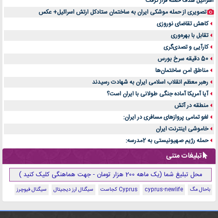
اسرائیل هدف حمله قرار گرفت
تصویری از حمله موشکی ایران به ساختمان ستادکل ارتش اسرائیل+ عکس
کاهش تقاضای نوروزی
تقابل با بهره‌وری
کارآیی و تصدی‌گری
50 دقیقه سرخ بورس
مناطق امن ساختمان‌ها
رهبر معظم انقلاب اسلامی ایران به شهادت رسیدند
آیا آمریکا آماده جنگی طولانی با ایران است؟
منطقه در آتش
لغو تمامی پروازهای مسافری در ایران:
خاموشی اینترنت ایران
حمله رژیم صهیونیستی به 2مدرسه:
تبلیغات متنی
محل تبلیغ شما (یک ماهه 200 هزار تومان - جهت هماهنگی کلیک کنید )
باحال مگ
cyprus-newlife
Cyprus کجاست
سیگنال ارز دیجیتال
سیگنال فیوچرز