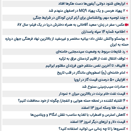
ابزارهای شنود دولتی آیفون‌ها دست هکرها افتاد
2 پهپاد هرمس و یک پهپاد MQ9 در اصفهان منهدم شد
چند توصیه مهم روانشناسان برای آرام کردن کودکان در شرایط جنگی
عکس؛ سفر در زمان؛ سعید آقاخانی به همراه دخترش دریا در یک فیلم؛ سال 87
اطلاعیه شماره 14 سپاه پاسداران
یونسکو واکنش نشان داد؛ بیانیه مختصر و غیرمفید از بالاترین نهاد فرهنگی جهان درباره
حمله به ایران
رد شایعات مربوط به وضعیت سیدمجتبی خامنه‌ای
توقف انتقال نفت از اقلیم کردستان عراق به ترکیه
قالیباف: تا آخرین نفس منتقم خون فرزندان مظلوم ایرانیم
امام خامنه‌ای (ره) اسطوره‌ای ماندگار در قلب تاریخ
افزایش 50 درصدی قیمت گاز در اروپا
صادرات سیب‌زمینی ممنوع شد
قیمت نفت خام برنت در بالاترین میزان + نمودار
4 اشتباه کشنده در لحظه حمله هوایی و انفجار/ چگونه از خود محافظت کنیم؟
قیمت طلا وسکه امروز 13 اسفند
کاهش استرس و اضطراب با تغذیه مناسب؛ نقش امگا3 و ویتامین‌ها
قیمت دلار و ارزهای دیگر امروز 13 اسفند
کنسروها را تا چه زمانی می توانید استفاده کنید؟