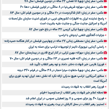
عکس؛ سفر زمان؛ چهرۀ آنا نعمتی 22 ساله در دومین فیلمش؛ سال 78
عکس؛ سفر زمان؛ مهراوه شریفی‌نیا در 8 سالگی در اولین فیلمش؛ دهۀ 60
عکس؛ سفر در زمان؛ الناز شاکردوست در 20 سالگی و در سومین فیلم اش؛ سال 83
پاسخ نماینده ایران به اظهارات کشورهای غربی در شورای امنیت سازمان ملل/حملات
آمریکا و اسرائیل جنایت جنگی و جنایت علیه بشریت است
عکس؛ سفر زمان؛ چهرۀ نیکی کریمی 32 ساله در باج خور؛ سال 82
جزئیات گفتگوی تلفنی اردوغان با ترامپ
عکس؛ سفر زمان؛ مصطفی زمانی 27 ساله در چهارمین فیلمش در کنار هنگامه حمیدزاده؛
راستی آزمایی نیویورک تایمز از توجیهات ترامپ برای حمله به ایران
عکس؛ سفر زمان؛ مهرانه مهین ترابی در کنار ایرج قادری در بیمارستان؛ سال 87
عکس؛ سفر در زمان؛ آتنه فقیه نصیری در 23 سالگی و در دومین فیلم اش؛ سال 70
فوری/ فارس: خبر شهادت دختر، داماد و نوه رهبر انقلاب تأیید شد
عکس؛ سفر زمان؛ چهرۀ متفاوت میترا حجار در 38 سالگی در فیلم 360 درجه
سناتور آمریکایی: ترامپ هیچ مدرکی ارائه نکرد که نشان دهد ایران تهدید فوری برای
آمریکا است
فوری/ رهبر انقلاب به شهادت رسیدند
لحظه اعلام خبر شهادت رهبر انقلاب از صداوسیما +فیلم
فوری/ 40 روز عزای عمومی و 7 روز تعطیلی عمومی در ایران اعلام شد
تسنیم: رهبر انقلاب در محل کارشان در بیت رهبری به شهادت رسیدند