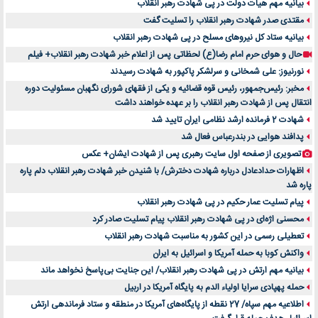
بیانیه مهم هیات دولت در پی شهادت رهبر انقلاب
مقتدی صدر شهادت رهبر انقلاب را تسلیت گفت
بیانیه ستاد کل نیروهای مسلح در پی شهادت رهبر انقلاب
حال و هوای حرم امام رضا(ع) لحظاتی پس از اعلام خبر شهادت رهبر انقلاب+ فیلم
نورنیوز: علی شمخانی و سرلشکر پاکپور به شهادت رسیدند
مخبر: رئیس‌جمهور، رئیس قوه ‌قضائیه و یکی از فقهای شورای نگهبان مسئولیت دوره
انتقال پس ‌از شهادت رهبر انقلاب را بر عهده خواهند داشت
شهادت 2 فرمانده ارشد نظامی ایران تایید شد
پدافند هوایی در بندرعباس فعال شد
تصویری از صفحه اول سایت رهبری پس از شهادت ایشان+ عکس
اظهارات حدادعادل درباره شهادت دخترش/ با شنیدن خبر شهادت رهبر انقلاب دلم پاره
پاره شد
پیام تسلیت عمار حکیم در پی شهادت رهبر انقلاب
محسنی اژه‌ای در پی شهادت رهبر انقلاب پیام تسلیت صادر کرد
تعطیلی رسمی در این کشور به مناسبت شهادت رهبر انقلاب
واکنش کوبا به حمله آمریکا و اسرائیل به ایران
بیانیه مهم ارتش در پی شهادت رهبر انقلاب/ این جنایت بی‌پاسخ نخواهد ماند
حمله پهپادی سرایا اولیاء الدم به پایگاه آمریکا در اربیل
اطلاعیه مهم سپاه/ 27 نقطه از پایگاه‌های آمریکا در منطقه و ستاد فرماندهی ارتش