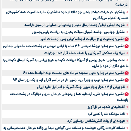
نکرده‌اند؟
خرید و فروش قطعات سرور دست دوم در ماهان شبکه ایرانیان
پزشکیان در هیئت دولت: راهی جز دفاع از خود نداشتیم/ ما به حاکمیت همه کشورهای
اهمیت انتخاب بهترین وکیل در سعادت آباد برای پرونده‌های حساس و کلان
همسایه احترام می‌گذاریم
۷ تاثیرات کامپیوتر در حوزه علوم زندگی و کاربردی
تقویت ارتش لبنان/ وعده ارسال نفربر و پشتیبانی عملیاتی از سوی فرانسه
لیفتراک صفر؛ راهنمای جامع خرید، قیمت و فروش در ایران
تشکیل چهارمین جلسه شورای موقت رهبری به ریاست رئیس‌جمهور
راهنمای جامع بهترین کفش ورزشی برای دویدن و استفاده روزمره | بررسی ۱۲ مدل برتر
عکس؛ وضعیت برج مراقبت فرودگاه کیش پس از حملات اخیر
عکس؛ سفر زمان؛ نیوشا ضیغمی 36 ساله با لباس عروس در پشت‌صحنه ما خیلی باحالیم
سپاه یک نفتکش آمریکایی را هدف حمله قرار داد+ جزئیات
تخت روانچی: هیچ پیامی از آمریکا دریافت نکرده و هیچ پیامی به آمریکا ارسال نکرده‌ایم/
ما حق دفاع از خود را داریم
عکس؛ سفر در زمان؛ متین ستوده در ماه های نخست تولد؛ اواسط دهه 60
عکس؛ سفر زمان؛ تیپ و چهرۀ ریما رامین فر در مراسم اکران ابد و یک روز؛ سال 94
لغو بیش از 23 هزار پرواز درپی جنگ آمریکا و اسرائیل علیه ایران
عکس؛ سفر زمان؛ نقی، ارسطو، هما و پنجعلی در حال تمرین دیالوگ در پشت‌صحنه
پایتخت
انفجارهای شدید در تل‌آویو
ناسا موشک ماه را تعمیر کرد
هیوندای از ربات آتش‌نشانش رونمایی کرد
سامانه کارت بازرگانی هوشمند و سامانه ملی گواهی مبدا بی‌وقفه در حال خدمت‌رسانی به