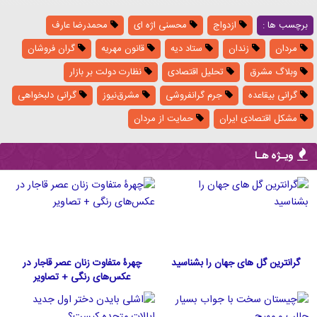
برچسب ها :
ازدواج
محسنی اژه ای
محمدرضا عارف
مردان
زندان
ستاد دیه
قانون مهریه
گران فروشان
وبلاگ مشرق
تحلیل اقتصادی
نظارت دولت بر بازار
گرانی بیقاعده
جرم گرانفروشی
مشرق‌نیوز
گرانی دلبخواهی
مشکل اقتصادی ایران
حمایت از مردان
ویـژه هـا
گرانترین گل های جهان را بشناسید
چهرۀ متفاوت زنان عصر قاجار در
عکس‌های رنگی + تصاویر