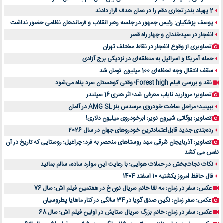
2 پهپاد بندر تجاری دقم را در عمان هدف قرار دادند
یوسف پزشکیان: رئیس جمهور در جلسه رهبر انقلاب و فرماندهان نظامی حضور نداشت
انفجار در سیدخندان و چهار راه قصر
تصاویری از وقوع انفجار در نقاط مختلف تهران
حمله آمریکا و اسرائیل به منطقه‌ای در نزدیکی برج آزادی
سقف انتقال وجه لحظه‌ای 100 میلیون تومان شد
نقد و بررسی فیلم Forest high؛ وقتی کوهستان سرد پناه می‌شود
تصاویر؛ مروارید نایاب معرفی شد؛ اثر هنری 16 سیلندر
ببینید؛ مراحل ساخت خودروی مرسدس بنز AMG SL در آلمان
تصاویر؛ بوگاتی شیرون نویر؛ ابرخودروی میلیون دلاری!
رده‌بندی جدید قابل‌اعتمادترین خودروهای جهان در سال 2026
تصاویر؛ آذربایجان شرقی مهد روستاهای منحصر به فرد؛ چراغیل؛ روستایی که تاریخ در آن
نفس می کشد
نکات نجات‌بخش در حملات هوایی؛ با رعایت این موارد ساده، سالم بمانید
فال حافظ امروز یکشنبه 10 اسفند 1404
عکس؛ سفر در زمان؛ مه لقا خانم سریال نون خ در هفتمین فیلم اش؛ سال 76
عکس؛ سفر زمان؛ نگین صدق گویا در 34 سالگی در کنار ماهایا پطروسیان
عکس؛ سفر در زمان؛ خانم بزرگ سریال ستایش در اولین فیلم اش؛ سال 68