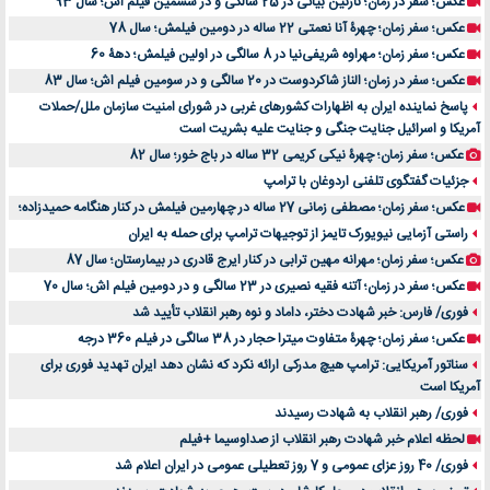
عکس؛ سفر در زمان؛ نازنین بیاتی در 25 سالگی و در ششمین فیلم اش؛ سال 93
عکس؛ سفر زمان؛ چهرۀ آنا نعمتی 22 ساله در دومین فیلمش؛ سال 78
عکس؛ سفر زمان؛ مهراوه شریفی‌نیا در 8 سالگی در اولین فیلمش؛ دهۀ 60
عکس؛ سفر در زمان؛ الناز شاکردوست در 20 سالگی و در سومین فیلم اش؛ سال 83
پاسخ نماینده ایران به اظهارات کشورهای غربی در شورای امنیت سازمان ملل/حملات
آمریکا و اسرائیل جنایت جنگی و جنایت علیه بشریت است
عکس؛ سفر زمان؛ چهرۀ نیکی کریمی 32 ساله در باج خور؛ سال 82
جزئیات گفتگوی تلفنی اردوغان با ترامپ
عکس؛ سفر زمان؛ مصطفی زمانی 27 ساله در چهارمین فیلمش در کنار هنگامه حمیدزاده؛
راستی آزمایی نیویورک تایمز از توجیهات ترامپ برای حمله به ایران
عکس؛ سفر زمان؛ مهرانه مهین ترابی در کنار ایرج قادری در بیمارستان؛ سال 87
عکس؛ سفر در زمان؛ آتنه فقیه نصیری در 23 سالگی و در دومین فیلم اش؛ سال 70
فوری/ فارس: خبر شهادت دختر، داماد و نوه رهبر انقلاب تأیید شد
عکس؛ سفر زمان؛ چهرۀ متفاوت میترا حجار در 38 سالگی در فیلم 360 درجه
سناتور آمریکایی: ترامپ هیچ مدرکی ارائه نکرد که نشان دهد ایران تهدید فوری برای
آمریکا است
فوری/ رهبر انقلاب به شهادت رسیدند
لحظه اعلام خبر شهادت رهبر انقلاب از صداوسیما +فیلم
فوری/ 40 روز عزای عمومی و 7 روز تعطیلی عمومی در ایران اعلام شد