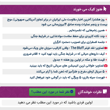
هنوز کلیک می خورند
روز هشتم/ آخرین اخبار مقاومت ملی ایرانیان در برابر تجاوز آمریکایی صهیونی/ موج
بیست و پنجم عملیات وعده صادق 4/بروزرسانی می شود
همین زخم‌هایی که نشمرده‌ایم...
چند نکته کاربردی برای حفظ سلامت موادغذایی در شرایط جنگی
جلسه اضطراری برای تصویب دستمزد کارگران
تصاویر؛ نقد فیلم The Bluff ؛ وقتی کارائیب میزبان جان ویک می‌شود
کیف داروهای حیاتی که در شرایط جنگی باید تهیه کنید + اقلام ضروری
قیمت طلا و سکه در اولین روز هفته + جدول
تصاویر؛ طولانی ترین انیمیشن های سریالی تاریخ که باید ببینید
5 سریال کره‌ای مفرح و طنزآمیز که ذهن شما را آرام می‌کنند
فهرست سیاه باتری؛ 5 ویژگی که باید در گوشی خود غیرفعال کنید
نظر شما در مورد این مطلب؟
نظرات خوانندگان
اولین فردی باشید که در مورد این مطلب نظر می دهید