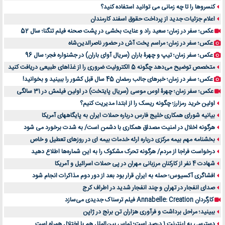
کنسروها را تا چه زمانی می توانید استفاده کنید؟
اعلام جزئیات جدید از پرداخت حقوق اسفند کارمندان
عکس؛ سفر در زمان؛ سعید راد و عنایت بخشی در پشت صحنه فیلم تنگنا؛ سال 52
عکس؛ سفر در زمان؛ مراسم پخت آش در حضور ناصرالدین‌شاه
عکس؛ سفر زمان؛ تیپ و چهرۀ باران (سریال آوای باران) در جشنواره فجر؛ سال 96
متخصص توضیح می‌دهد چگونه 5 الکترولیت ضروری را از غذاهای طبیعی دریافت کنید
عکس؛ سفر در زمان؛ خبرهای جالب رمضان 45 سال قبل کشور را ببینید و بخوانید!
عکس؛ سفر زمان؛ چهرۀ اوس موسی (سریال پایتخت) در اولین فیلمش در 31 سالگی
اولین خرید رمزارز؛ چگونه ریسک را از ابتدا مدیریت کنیم؟
بیانیه شورای همکاری خلیج فارس درباره حملات ایران به پایگاههای آمریکا
هرگونه اخلال در امنیت مصداق همکاری با دشمن است/ به شدت برخورد می شود
بخشنامه مهم بیمه مرکزی درباره ارئه خدمات بیمه ای در روزهای تعطیل و خاص
درخواست فراجا از مردم/ هرگونه تحرک مشکوک را به این شماره‌ها اطلاع دهید
شهادت 4 نفر از کارکنان مرزبانی مهران در پی حملات اسرائیل و آمریکا
افشاگری آکسیوس؛ حمله به ایران قرار بود بعد از دور دوم مذاکرات انجام شود
صدای انفجار در تهران و چند انفجار شدید در اطراف کرج
کارگردان Annabelle: Creation فیلم ترسناک جدیدی می‌سازد
ببینید؛ مراحل برداشت و فرآوری هزاران تن برنج در ژاپن
دسترسی به اینترنت 1 درصد است؛ تماس بین‌الملل هم با اختلال همراه است