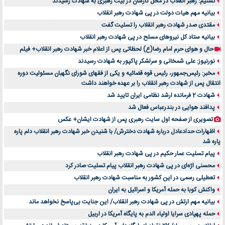
تسنیم: رهبر انقلاب در محل کارشان در بیت رهبری به شهادت رسیدند
بیانیه مهم هیات دولت در پی شهادت رهبر انقلاب
مقتدی صدر شهادت رهبر انقلاب را تسلیت گفت
بیانیه ستاد کل نیروهای مسلح در پی شهادت رهبر انقلاب
حال و هوای حرم امام رضا(ع) لحظاتی پس از اعلام خبر شهادت رهبر انقلاب+ فیلم
نورنیوز: علی شمخانی و سرلشکر پاکپور به شهادت رسیدند
مخبر: رئیس‌جمهور، رئیس قوه ‌قضائیه و یکی از فقهای شورای نگهبان مسئولیت دوره
انتقال پس ‌از شهادت رهبر انقلاب را بر عهده خواهند داشت
شهادت 2 فرمانده ارشد نظامی ایران تایید شد
پدافند هوایی در بندرعباس فعال شد
تصویری از صفحه اول سایت رهبری پس از شهادت ایشان+ عکس
اظهارات حدادعادل درباره شهادت دخترش/ با شنیدن خبر شهادت رهبر انقلاب دلم پاره
پاره شد
پیام تسلیت عمار حکیم در پی شهادت رهبر انقلاب
محسنی اژه‌ای در پی شهادت رهبر انقلاب پیام تسلیت صادر کرد
تعطیلی رسمی در این کشور به مناسبت شهادت رهبر انقلاب
واکنش کوبا به حمله آمریکا و اسرائیل به ایران
بیانیه مهم ارتش در پی شهادت رهبر انقلاب/ این جنایت بی‌پاسخ نخواهد ماند
حمله پهپادی سرایا اولیاء الدم به پایگاه آمریکا در اربیل