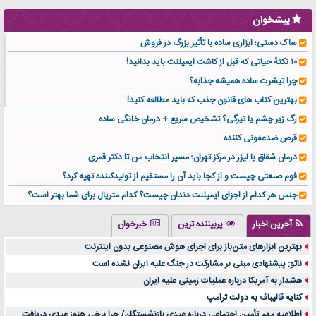
پیشخوان
ساک دستی؛ ابزاری ساده با تأثیر بزرگ در فروش
۱۰ نکتهٔ حیاتی که قبل از کاشت ایمپلنت باید بدانید!
چرا تیشرت ساده همیشه جذابه؟
بهترین کتاب های قانون جذب که باید مطالعه کنید!
رگ زیر چشم یا تیرگی؟ تشخیص سریع + درمان خانگی ساده
قرص ضدعفونی کننده
درمان شقاق با لیزر در مرکز تهران؛ مسیر انتخاب من تا دکتر قمری
فوم صنعتی چیست و از کجا باید آن را مستقیم از تولیدکننده تهیه کرد؟
جنس هر کدام از اجزای ایمپلنت دندان چیست؟ کدام متریال برای شما بهتر است؟
تولید لیوان کاغذی یک کسب‌ و کار پر سود و رو‌ به‌ رشد در بازار ایران
آخرین اخبار
پربیننده ترین
خبرخوان
درد زانو بعد از تمرین با تردمیل؟ شاید مشکل از این انتخاب باشد
بهترین ابزارهای متن‌باز برای اجرای هوش مصنوعی بدون اینترنت
آینده موسیقی هم‌اکنون در اینجاست
ناتو: پیشنهادی مبنی بر مشارکت در جنگ علیه ایران نشده است
بهترین راه تبلیغات کلینیک زیبایی و افزایش مشتری کدام است؟
هشدار به آمریکا درباره عملیات زمینی علیه ایران
مقایسه قالب آسترا با وودمارت و فلت‌سام (فارسی)
کنایه قالیباف به دولت ترامپ
خرید سمعک کارکرده یا دست دوم | نکات مهم قبل از تصمیم‌گیری
اطلاعیه مهم تأمین اجتماعی درباره عیدی بازنشستگان/ چرا برخی هنوز عیدی دریافت