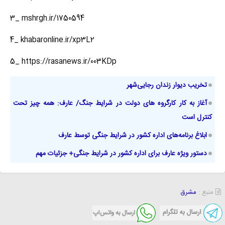
3_ mshrgh.ir/1750594
4_ khabaronline.ir/xp3L2
5_ https://rasanews.ir/003KDp
تخریب دیوار زندان رجایی‌شهر
آغاز به کار کارگروه‌ های دولت در شرایط جنگ/ عارف: همه چیز تحت
کنترل است
ابلاغ برنامه‌های اداره کشور در شرایط جنگی توسط عارف
دستور ویژه عارف برای اداره کشور در شرایط جنگی+ جزئیات مهم
منبع :
مشرق