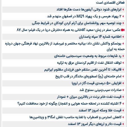
فعالان اقتصادی است
ابزارهای شنود دولتی آیفون‌ها دست هکرها افتاد
2 پهپاد هرمس و یک پهپاد MQ9 در اصفهان منهدم شد
چند توصیه مهم روانشناسان برای آرام کردن کودکان در شرایط جنگی
عکس؛ سفر در زمان؛ سعید آقاخانی به همراه دخترش دریا در یک فیلم؛ سال 87
اطلاعیه شماره 14 سپاه پاسداران
یونسکو واکنش نشان داد؛ بیانیه مختصر و غیرمفید از بالاترین نهاد فرهنگی جهان درباره
حمله به ایران
رد شایعات مربوط به وضعیت سیدمجتبی خامنه‌ای
توقف انتقال نفت از اقلیم کردستان عراق به ترکیه
قالیباف: تا آخرین نفس منتقم خون فرزندان مظلوم ایرانیم
امام خامنه‌ای (ره) اسطوره‌ای ماندگار در قلب تاریخ
افزایش 50 درصدی قیمت گاز در اروپا
صادرات سیب‌زمینی ممنوع شد
قیمت نفت خام برنت در بالاترین میزان + نمودار
4 اشتباه کشنده در لحظه حمله هوایی و انفجار/ چگونه از خود محافظت کنیم؟
قیمت طلا وسکه امروز 13 اسفند
کاهش استرس و اضطراب با تغذیه مناسب؛ نقش امگا3 و ویتامین‌ها
قیمت دلار و ارزهای دیگر امروز 13 اسفند