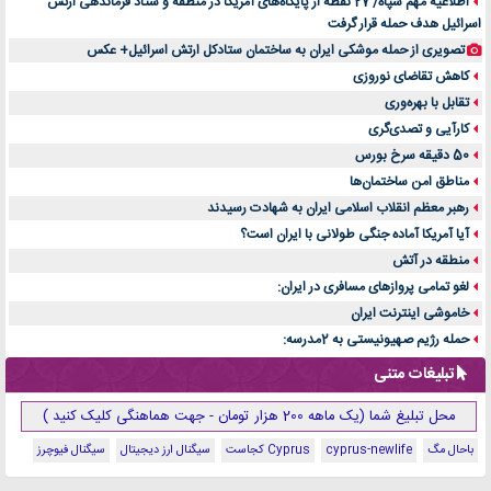
اطلاعیه مهم سپاه/ 27 نقطه از پایگاه‌های آمریکا در منطقه و ستاد فرماندهی ارتش
اسرائیل هدف حمله قرار گرفت
تصویری از حمله موشکی ایران به ساختمان ستادکل ارتش اسرائیل+ عکس
کاهش تقاضای نوروزی
تقابل با بهره‌وری
کارآیی و تصدی‌گری
50 دقیقه سرخ بورس
مناطق امن ساختمان‌ها
رهبر معظم انقلاب اسلامی ایران به شهادت رسیدند
آیا آمریکا آماده جنگی طولانی با ایران است؟
منطقه در آتش
لغو تمامی پروازهای مسافری در ایران:
خاموشی اینترنت ایران
حمله رژیم صهیونیستی به 2مدرسه:
تبلیغات متنی
محل تبلیغ شما (یک ماهه 200 هزار تومان - جهت هماهنگی کلیک کنید )
باحال مگ
cyprus-newlife
Cyprus کجاست
سیگنال ارز دیجیتال
سیگنال فیوچرز